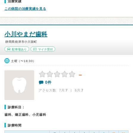
治療実績
この病院の治療実績を見る
小川やまだ歯科
静岡県焼津市小川新町
駐車場あり
マイナ受付
土曜（〜18:30）
－
0件
アクセス数 7月:
7
| 6月:
7
診療科目：
歯科、矯正歯科、小児歯科
診療時間