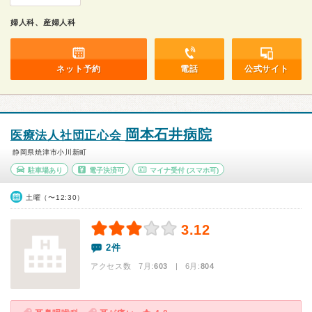
婦人科、産婦人科
ネット予約
電話
公式サイト
岡本石井病院
医療法人社団正心会
静岡県焼津市小川新町
駐車場あり
電子決済可
マイナ受付
(スマホ可)
土曜（〜12:30）
3.12
2件
アクセス数 7月:
603
| 6月:
804