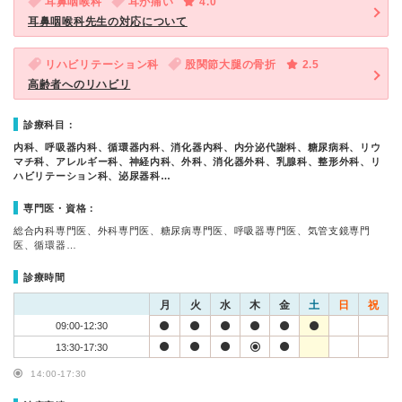
耳鼻咽喉科
耳が痛い
4.0
耳鼻咽喉科先生の対応について
リハビリテーション科
股関節大腿の骨折
2.5
高齢者へのリハビリ
診療科目：
内科、呼吸器内科、循環器内科、消化器内科、内分泌代謝科、糖尿病科、リウ
マチ科、アレルギー科、神経内科、外科、消化器外科、乳腺科、整形外科、リ
ハビリテーション科、泌尿器科…
専門医・資格：
総合内科専門医、外科専門医、糖尿病専門医、呼吸器専門医、気管支鏡専門
医、循環器…
診療時間
月
火
水
木
金
土
日
祝
09:00-12:30
13:30-17:30
14:00-17:30