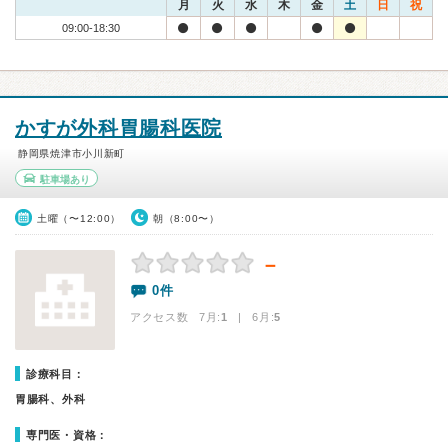
月
火
水
木
金
土
日
祝
09:00-18:30
かすが外科胃腸科医院
静岡県焼津市小川新町
駐車場あり
土曜（〜12:00）
朝（8:00〜）
－
0件
アクセス数 7月:
1
| 6月:
5
診療科目：
胃腸科、外科
専門医・資格：