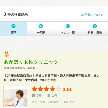
3
件の検索結果
表示順について
標準
★の数
レビュー数
新着・更新
あかほり女性クリニック
静岡県藤枝市前島（藤枝駅）
【JR藤枝駅南口直結】産婦人科専門医・婦人科腫瘍専門医在籍。婦人
科・産婦人科・女性内科。WEB予約可
3.90
3件
1件
アクセス数 7月:
662
| 6月:
753