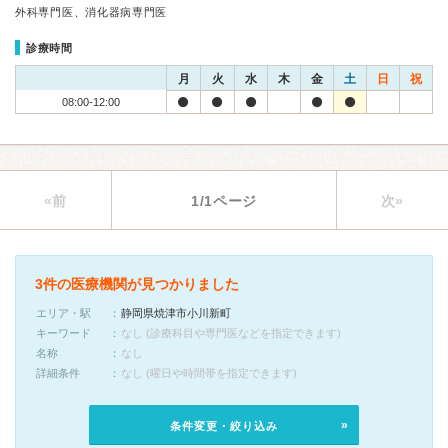
外科専門医、消化器病専門医
診療時間
月
火
水
木
金
土
日
祝
08:00-12:00
«前
1/1ページ
次»
3件の医療機関が見つかりました
エリア・駅
静岡県焼津市小川新町
キーワード
なし (診療科目や専門医などを指定できます)
名称
なし
詳細条件
なし (曜日や時間帯を指定できます)
条件変更・絞り込み