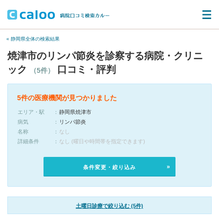
« 静岡県全体の検索結果
焼津市のリンパ節炎を診察する病院・クリニ
ック
口コミ・評判
（5件）
5件の医療機関が見つかりました
エリア・駅
静岡県焼津市
病気
リンパ節炎
名称
なし
詳細条件
なし (曜日や時間帯を指定できます)
条件変更・絞り込み
土曜日診療で絞り込む (5件)