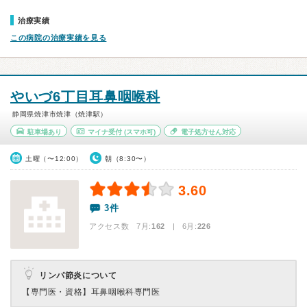
治療実績
この病院の治療実績を見る
やいづ6丁目耳鼻咽喉科
静岡県焼津市焼津（焼津駅）
駐車場あり
マイナ受付
(スマホ可)
電子処方せん対応
土曜（〜12:00）
朝（8:30〜）
3.60
3件
アクセス数 7月:
162
| 6月:
226
リンパ節炎について
【専門医・資格】
耳鼻咽喉科専門医