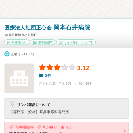
岡本石井病院
医療法人社団正心会
静岡県焼津市小川新町
駐車場あり
電子決済可
マイナ受付
(スマホ可)
土曜（〜12:30）
3.12
2件
アクセス数 7月:
603
| 6月:
804
リンパ節炎について
【専門医・資格】
耳鼻咽喉科専門医
耳鼻咽喉科
耳が痛い
4.0