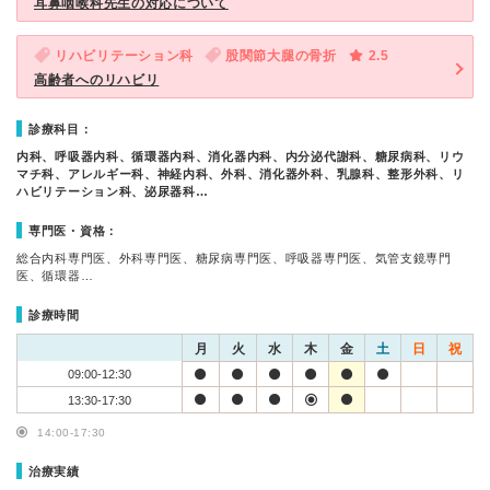
耳鼻咽喉科先生の対応について
リハビリテーション科
股関節大腿の骨折
2.5
高齢者へのリハビリ
診療科目：
内科、呼吸器内科、循環器内科、消化器内科、内分泌代謝科、糖尿病科、リウ
マチ科、アレルギー科、神経内科、外科、消化器外科、乳腺科、整形外科、リ
ハビリテーション科、泌尿器科…
専門医・資格：
総合内科専門医、外科専門医、糖尿病専門医、呼吸器専門医、気管支鏡専門
医、循環器…
診療時間
月
火
水
木
金
土
日
祝
09:00-12:30
13:30-17:30
14:00-17:30
治療実績