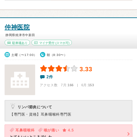
仲神医院
静岡県焼津市中新田
駐車場あり
マイナ受付
(スマホ可)
土曜（〜17:00）
朝（8:30〜）
3.33
2件
アクセス数 7月:
166
| 6月:
153
リンパ節炎について
【専門医・資格】
耳鼻咽喉科専門医
耳鼻咽喉科
喉が痛い
4.5