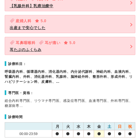
【乳腺外科】乳癌治療中
産婦人科
5.0
出産まで安心でした
耳鼻咽喉科
耳が痛い
5.0
耳たぶのふくらみ
診療科目：
呼吸器内科、循環器内科、消化器内科、内分泌代謝科、神経内科、血液内科、
腎臓内科、外科、消化器外科、乳腺科、脳神経外科、整形外科、形成外科、リ
ハビリテーション科、皮膚科、…
専門医・資格：
総合内科専門医、リウマチ専門医、感染症専門医、血液専門医、外科専門医、
糖尿病専…
診療時間
月
火
水
木
金
土
日
祝
00:00-23:59