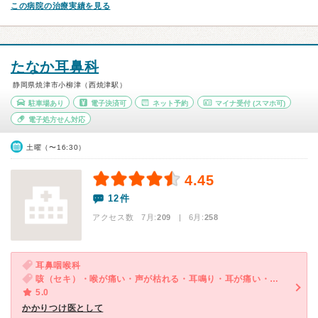
この病院の治療実績を見る
たなか耳鼻科
静岡県焼津市小柳津（西焼津駅）
駐車場あり
電子決済可
ネット予約
マイナ受付
(スマホ可)
電子処方せん対応
土曜（〜16:30）
4.45
12件
アクセス数 7月:
209
| 6月:
258
耳鼻咽喉科
咳（セキ）・喉が痛い・声が枯れる・耳鳴り・耳が痛い・鼻のつまり・鼻水が出る・耳の閉塞感・聞こえづらい・痰・鼻水がのどに流れる・後鼻漏・くしゃみ
5.0
かかりつけ医として