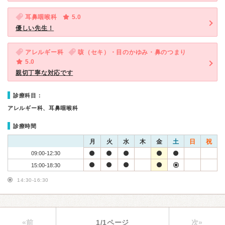
耳鼻咽喉科
5.0
優しい先生！
アレルギー科
咳（セキ）・目のかゆみ・鼻のつまり
5.0
親切丁寧な対応です
診療科目：
アレルギー科、耳鼻咽喉科
診療時間
月
火
水
木
金
土
日
祝
09:00-12:30
15:00-18:30
14:30-16:30
«前
1/1ページ
次»