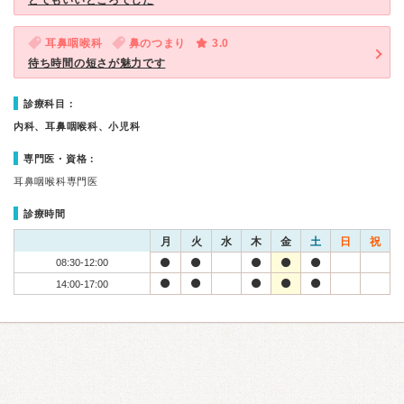
とてもいいところでした
耳鼻咽喉科
鼻のつまり
3.0
待ち時間の短さが魅力です
診療科目：
内科、耳鼻咽喉科、小児科
専門医・資格：
耳鼻咽喉科専門医
診療時間
月
火
水
木
金
土
日
祝
08:30-12:00
14:00-17:00