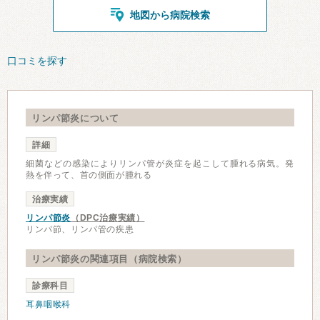
地図から病院検索
口コミを探す
リンパ節炎について
詳細
細菌などの感染によりリンパ管が炎症を起こして腫れる病気。発
熱を伴って、首の側面が腫れる
治療実績
リンパ節炎
（DPC治療実績）
リンパ節、リンパ管の疾患
リンパ節炎の関連項目（病院検索）
診療科目
耳鼻咽喉科