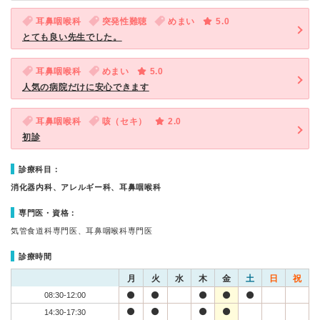
耳鼻咽喉科
突発性難聴
めまい
5.0
とても良い先生でした。
耳鼻咽喉科
めまい
5.0
人気の病院だけに安心できます
耳鼻咽喉科
咳（セキ）
2.0
初診
診療科目：
消化器内科、アレルギー科、耳鼻咽喉科
専門医・資格：
気管食道科専門医、耳鼻咽喉科専門医
診療時間
月
火
水
木
金
土
日
祝
08:30-12:00
14:30-17:30