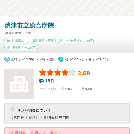
焼津市立総合病院
静岡県焼津市道原
駐車場あり
電子決済可
マイナ受付
(スマホ可)
電子処方せん対応
土曜（〜23:59）・日曜・祝日
朝（0:00〜）・夜（〜23:59）
3.99
15件
アクセス数 7月:
703
| 6月:
688
リンパ節炎について
【専門医・資格】
耳鼻咽喉科専門医
乳腺科
乳がん
5.0