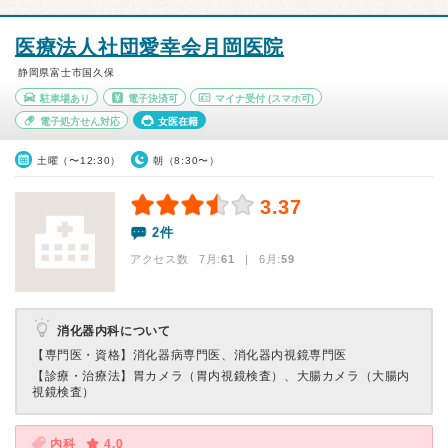
医療法人社団愛幸会月岡医院
静岡県富士市国久保
駐車場あり
電子決済可
マイナ受付
(スマホ可)
電子処方せん対応
女医在籍
土曜（〜12:30）
朝（8:30〜）
3.37
2件
アクセス数 7月:
61
| 6月:
59
消化器内科について
【専門医・資格】
消化器病専門医、消化器内視鏡専門医
【診療・治療法】
胃カメラ（胃内視鏡検査）、大腸カメラ（大腸内
視鏡検査）
内科
4.0