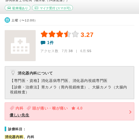
静岡県富士市松岡（柚木駅（JR身延線））
駐車場あり
マイナ受付
(スマホ可)
土曜（〜12:00）
3.27
1件
アクセス数 7月:
38
| 6月:
55
消化器内科について
【専門医・資格】
消化器病専門医、消化器内視鏡専門医
【診療・治療法】
胃カメラ（胃内視鏡検査）、大腸カメラ（大腸内
視鏡検査）
内科
頭が痛い・喉が痛い
4.0
優しい先生
診療科目：
消化器内科
、内科