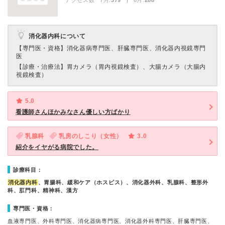
アクセス数 7月:
379
| 6月:
288
消化器内科について
【専門医・資格】
消化器病専門医、肝臓専門医、消化器内視鏡専門
医
【診療・治療法】
胃カメラ（胃内視鏡検査）、大腸カメラ（大腸内
視鏡検査）
5.0
看護師さんほかみなさん優しい方ばかり
乳腺科
乳房のしこり（女性）
3.0
紹介をイヤがる病院でした。
診療科目：
消化器内科
、胃腸科、緩和ケア（ホスピス）、消化器外科、乳腺科、整形外
科、肛門科、精神科、漢方
専門医・資格：
血液専門医、外科専門医、消化器病専門医、消化器外科専門医、肝臓専門医、