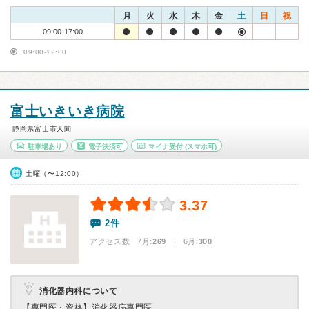
月
火
水
木
金
土
日
祝
09:00-17:00
09:00-12:00
富士いきいき病院
静岡県富士市天間
駐車場あり
電子決済可
マイナ受付
(スマホ可)
土曜（〜12:00）
3.37
2件
アクセス数 7月:
269
| 6月:
300
消化器内科について
【専門医・資格】
消化器病専門医