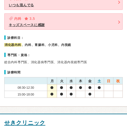
いつも混んでる
内科
3.5
キッズスペースに感謝
診療科目：
消化器内科
、内科、胃腸科、小児科、内視鏡
専門医・資格：
総合内科専門医、消化器病専門医、消化器内視鏡専門医
診療時間
月
火
水
木
金
土
日
祝
08:30-12:30
15:00-18:00
せきクリニック