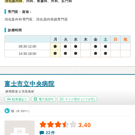
消化器内科
、内科、胃腸科、外科、肛門科
専門医・資格：
消化器外科専門医、消化器内視鏡専門医
診療時間
月
火
水
木
金
土
日
祝
08:30-12:00
14:30-18:00
富士市立中央病院
静岡県富士市高島町
駐車場あり
電子決済可
マイナ受付
(スマホ可)
朝（8:30〜）
3.40
22件