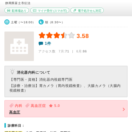
静岡県富士市伝法
駐車場あり
マイナ受付
(スマホ可)
電子処方せん対応
土曜（〜18:00）
朝（8:30〜）
3.58
1件
アクセス数 7月:
71
| 6月:
86
消化器内科について
【専門医・資格】
消化器内視鏡専門医
【診療・治療法】
胃カメラ（胃内視鏡検査）、大腸カメラ（大腸内
視鏡検査）
内科
高血圧症
5.0
高血圧
診療科目：