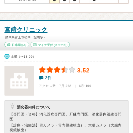
15:00-18:30
宮﨑クリニック
静岡県富士市松岡（竪堀駅）
駐車場あり
マイナ受付
(スマホ可)
土曜（〜18:00）
3.52
2件
アクセス数 7月:
238
| 6月:
199
消化器内科について
【専門医・資格】
消化器病専門医、肝臓専門医、消化器内視鏡専門
医
【診療・治療法】
胃カメラ（胃内視鏡検査）、大腸カメラ（大腸内
視鏡検査）