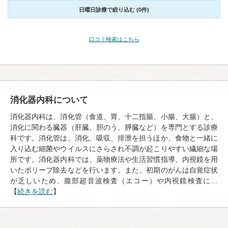
日曜日診療で絞り込む (0件)
口コミ検索はこちら
消化器内科について
消化器内科は、消化管（食道、胃、十二指腸、小腸、大腸）と、
消化に関わる臓器（肝臓、胆のう、膵臓など）を専門とする診療
科です。消化管は、消化、吸収、排泄を担うほか、食物と一緒に
入り込む細菌やウイルスにさらされ不調が起こりやすい繊細な場
所です。消化器内科では、薬物療法や生活習慣指導、内視鏡を用
いたポリープ除去などを行います。また、初期のがんは自覚症状
が乏しいため、腹部超音波検査（エコー）や内視鏡検査に…
【
続きを読む
】