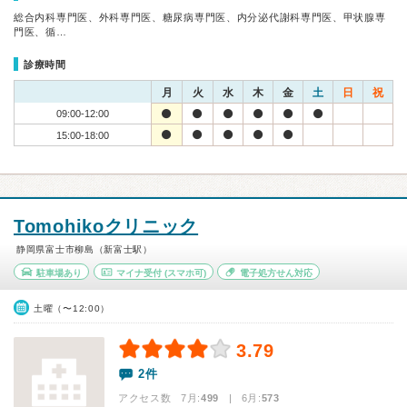
総合内科専門医、外科専門医、糖尿病専門医、内分泌代謝科専門医、甲状腺専
門医、循…
診療時間
月
火
水
木
金
土
日
祝
09:00-12:00
15:00-18:00
Tomohikoクリニック
静岡県富士市柳島（新富士駅）
駐車場あり
マイナ受付
(スマホ可)
電子処方せん対応
土曜（〜12:00）
3.79
2件
アクセス数 7月:
499
| 6月:
573