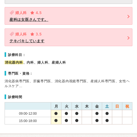
婦人科
4.5
産科は女医さんです。
婦人科
3.5
テキパキしています
診療科目：
消化器内科
、内科、婦人科、産婦人科
専門医・資格：
消化器病専門医、肝臓専門医、消化器内視鏡専門医、産婦人科専門医、女性ヘ
ルスケア…
診療時間
月
火
水
木
金
土
日
祝
09:00-12:00
15:00-18:00