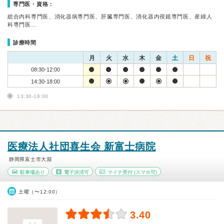
専門医・資格：
総合内科専門医、消化器病専門医、肝臓専門医、消化器内視鏡専門医、産婦人
科専門医…
診療時間
月
火
水
木
金
土
日
祝
08:30-12:00
14:30-18:00
13:30-18:00
医療法人社団喜生会 新富士病院
静岡県富士市大淵
駐車場あり
電子決済可
マイナ受付
(スマホ可)
土曜（〜12:00）
3.40