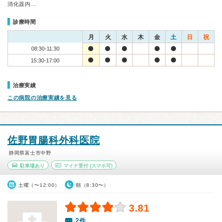
消化器内…
診療時間
月
火
水
木
金
土
日
祝
08:30-11:30
15:30-17:00
治療実績
この病院の治療実績を見る
佐野胃腸科外科医院
静岡県富士市中野
駐車場あり
マイナ受付
(スマホ可)
土曜（〜12:00）
朝（8:30〜）
3.81
2件