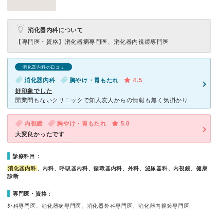
消化器内科について
【専門医・資格】
消化器病専門医、消化器内視鏡専門医
消化器内科の口コミ
消化器内科
胸やけ・胃もたれ
4.5
好印象でした
開業間もないクリニックで知人友人からの情報も無く気掛かりでした 勿論、院長先生のキャリア等はチェックしましたが、院長先生初めスタッフの皆さんの対応は丁寧で感心しました。 症状への説明も分かり
内視鏡
胸やけ・胃もたれ
5.0
大変良かったです
診療科目：
消化器内科
、内科、呼吸器内科、循環器内科、外科、泌尿器科、内視鏡、健康
診断
専門医・資格：
外科専門医、消化器病専門医、消化器外科専門医、消化器内視鏡専門医