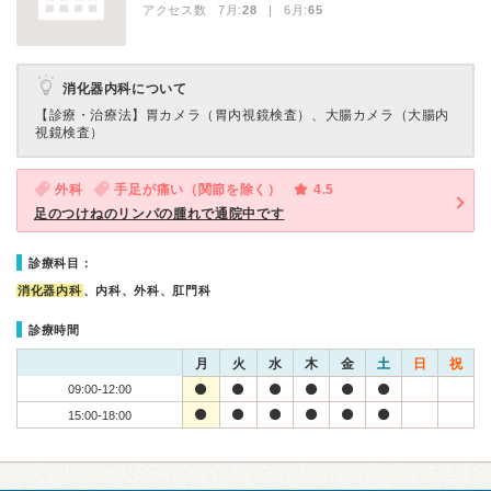
アクセス数 7月:
28
| 6月:
65
消化器内科について
【診療・治療法】
胃カメラ（胃内視鏡検査）、大腸カメラ（大腸内
視鏡検査）
外科
手足が痛い（関節を除く）
4.5
足のつけねのリンパの腫れで通院中です
診療科目：
消化器内科
、内科、外科、肛門科
診療時間
月
火
水
木
金
土
日
祝
09:00-12:00
15:00-18:00