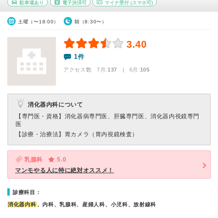
駐車場あり
電子決済可
マイナ受付
(スマホ可)
土曜（〜18:00）
朝（8:30〜）
3.40
1件
アクセス数 7月:
137
| 6月:
105
消化器内科について
【専門医・資格】
消化器病専門医、肝臓専門医、消化器内視鏡専門
医
【診療・治療法】
胃カメラ（胃内視鏡検査）
乳腺科
5.0
マンモやる人に特に絶対オススメ！
診療科目：
消化器内科
、内科、乳腺科、産婦人科、小児科、放射線科