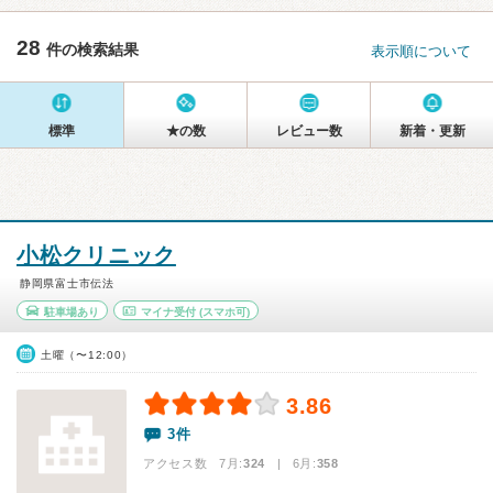
28
件の検索結果
表示順について
標準
★の数
レビュー数
新着・更新
小松クリニック
静岡県富士市伝法
駐車場あり
マイナ受付
(スマホ可)
土曜（〜12:00）
3.86
3件
アクセス数 7月:
324
| 6月:
358