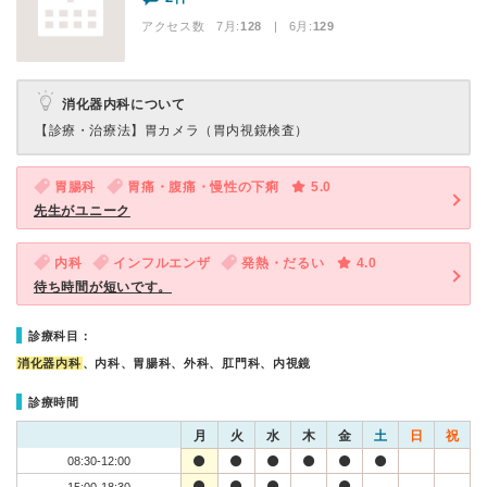
アクセス数 7月:
128
| 6月:
129
消化器内科について
【診療・治療法】
胃カメラ（胃内視鏡検査）
胃腸科
胃痛・腹痛・慢性の下痢
5.0
先生がユニーク
内科
インフルエンザ
発熱・だるい
4.0
待ち時間が短いです。
診療科目：
消化器内科
、内科、胃腸科、外科、肛門科、内視鏡
診療時間
月
火
水
木
金
土
日
祝
08:30-12:00