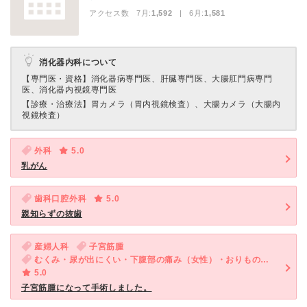
アクセス数 7月:
1,592
| 6月:
1,581
消化器内科について
【専門医・資格】
消化器病専門医、肝臓専門医、大腸肛門病専門
医、消化器内視鏡専門医
【診療・治療法】
胃カメラ（胃内視鏡検査）、大腸カメラ（大腸内
視鏡検査）
外科
5.0
乳がん
歯科口腔外科
5.0
親知らずの抜歯
産婦人科
子宮筋腫
むくみ・尿が出にくい・下腹部の痛み（女性）・おりものの異常（女性）
5.0
子宮筋腫になって手術しました。