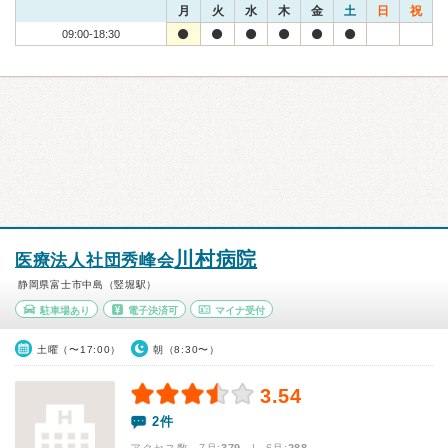
月
火
水
木
金
土
日
祝
09:00-18:30
川村病院
医療法人社団秀峰会
静岡県富士市中島（竪堀駅）
駐車場あり
電子決済可
マイナ受付
土曜（〜17:00）
朝（8:30〜）
3.54
2件