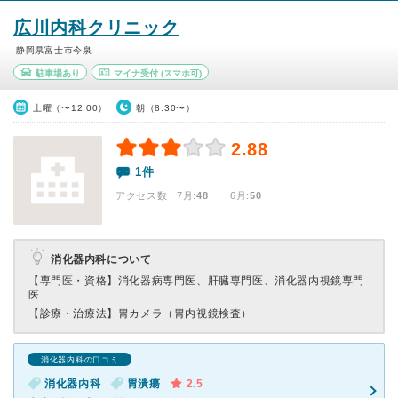
広川内科クリニック
静岡県富士市今泉
駐車場あり
マイナ受付
(スマホ可)
土曜（〜12:00）
朝（8:30〜）
2.88
1件
アクセス数 7月:
48
| 6月:
50
消化器内科について
【専門医・資格】
消化器病専門医、肝臓専門医、消化器内視鏡専門
医
【診療・治療法】
胃カメラ（胃内視鏡検査）
消化器内科の口コミ
消化器内科
胃潰瘍
2.5