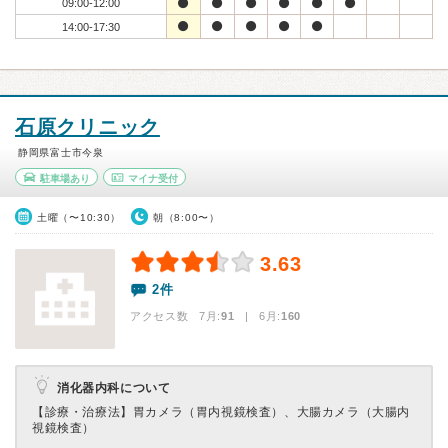
09:00-12:00
14:00-17:30
石原クリニック
静岡県富士市今泉
駐車場あり
マイナ受付
土曜（〜10:30）
朝（8:00〜）
3.63
2件
アクセス数 7月:
91
| 6月:
160
消化器内科について
【診療・治療法】
胃カメラ（胃内視鏡検査）、大腸カメラ（大腸内
視鏡検査）