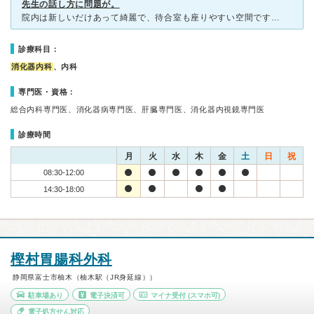
先生の話し方に問題が。
院内は新しいだけあって綺麗で、待合室も座りやすい空間です。受付、看護さんは対応も良く親切。電話対応も良い印象。先生は、悪い先生ではないんですが、え？っと聞き返したくなるほど小声なので改善してほしいなっ
診療科目：
消化器内科
、内科
専門医・資格：
総合内科専門医、消化器病専門医、肝臓専門医、消化器内視鏡専門医
診療時間
月
火
水
木
金
土
日
祝
08:30-12:00
14:30-18:00
樫村胃腸科外科
静岡県富士市柚木（柚木駅（JR身延線））
駐車場あり
電子決済可
マイナ受付
(スマホ可)
電子処方せん対応