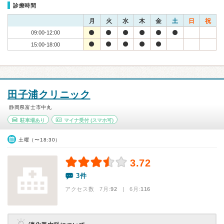
診療時間
月
火
水
木
金
土
日
祝
09:00-12:00
15:00-18:00
田子浦クリニック
静岡県富士市中丸
駐車場あり
マイナ受付
(スマホ可)
土曜（〜18:30）
3.72
3件
アクセス数 7月:
92
| 6月:
116