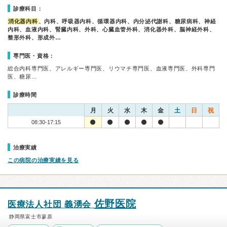
診療科目：
消化器内科
、内科、呼吸器内科、循環器内科、内分泌代謝科、糖尿病科、神経
内科、血液内科、腎臓内科、外科、心臓血管外科、消化器外科、脳神経外科、
整形外科、形成外…
専門医・資格：
総合内科専門医、アレルギー専門医、リウマチ専門医、血液専門医、外科専門
医、糖尿…
診療時間
月
火
水
木
金
土
日
祝
08:30-17:15
治療実績
この病院の治療実績を見る
佐野医院
医療法人社団 義湧会
静岡県富士市蓼原