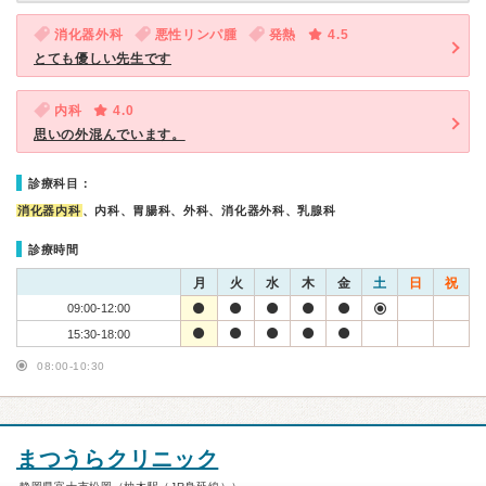
消化器外科
悪性リンパ腫
発熱
4.5
とても優しい先生です
内科
4.0
思いの外混んでいます。
診療科目：
消化器内科
、内科、胃腸科、外科、消化器外科、乳腺科
診療時間
月
火
水
木
金
土
日
祝
09:00-12:00
15:30-18:00
08:00-10:30
まつうらクリニック