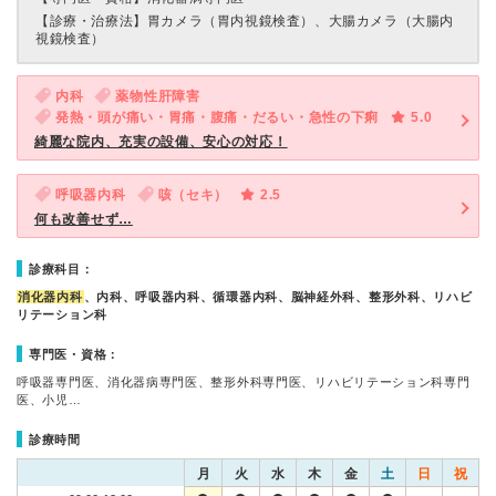
【診療・治療法】
胃カメラ（胃内視鏡検査）、大腸カメラ（大腸内
視鏡検査）
内科
薬物性肝障害
発熱・頭が痛い・胃痛・腹痛・だるい・急性の下痢
5.0
綺麗な院内、充実の設備、安心の対応！
呼吸器内科
咳（セキ）
2.5
何も改善せず…
診療科目：
消化器内科
、内科、呼吸器内科、循環器内科、脳神経外科、整形外科、リハビ
リテーション科
専門医・資格：
呼吸器専門医、消化器病専門医、整形外科専門医、リハビリテーション科専門
医、小児…
診療時間
月
火
水
木
金
土
日
祝