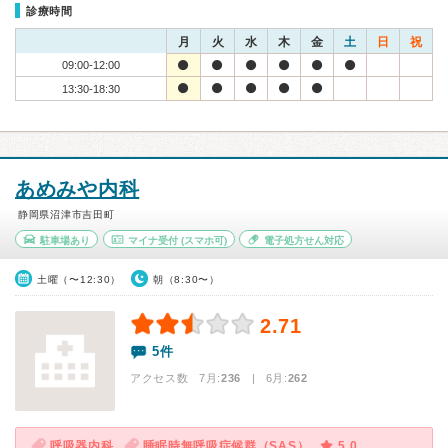
診療時間
月
火
水
木
金
土
日
祝
09:00-12:00
13:30-18:30
あめみや内科
静岡県沼津市吉田町
駐車場あり
マイナ受付
(スマホ可)
電子処方せん対応
土曜（〜12:30）
朝（8:30〜）
2.71
5件
アクセス数 7月:
236
| 6月:
262
呼吸器内科
睡眠時無呼吸症候群（SAS）
5.0