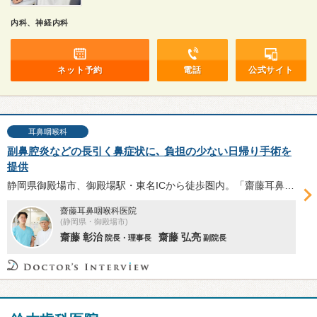
内科、神経内科
ネット予約
電話
公式サイト
耳鼻咽喉科
副鼻腔炎などの長引く鼻症状に､ 負担の少ない日帰り手術を
提供
静岡県御殿場市、御殿場駅・東名ICから徒歩圏内。「齋藤⽿⿐咽喉科医院」では、アレルギー性鼻炎や鼻中隔弯曲症、副鼻腔炎などの⽇帰り内視鏡⼿術を提供。多数の手術を手がけてきた齋藤弘亮副院長へ、手術の概要や安全性、術後のサポートについて伺った。
齋藤耳鼻咽喉科医院
(静岡県・御殿場市)
齋藤 彰治
齋藤 弘亮
院長・理事長
副院長