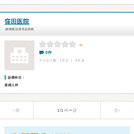
窪田医院
静岡県沼津市吉田町
－
0件
アクセス数 7月:
1
| 6月:
4
診療科目：
産婦人科
«前
1/1ページ
次»