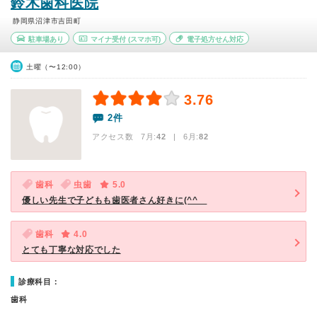
鈴木歯科医院
静岡県沼津市吉田町
駐車場あり
マイナ受付
(スマホ可)
電子処方せん対応
土曜（〜12:00）
3.76
2件
アクセス数 7月:
42
| 6月:
82
歯科
虫歯
5.0
優しい先生で子どもも歯医者さん好きに(^^ゞ
歯科
4.0
とても丁寧な対応でした
診療科目：
歯科