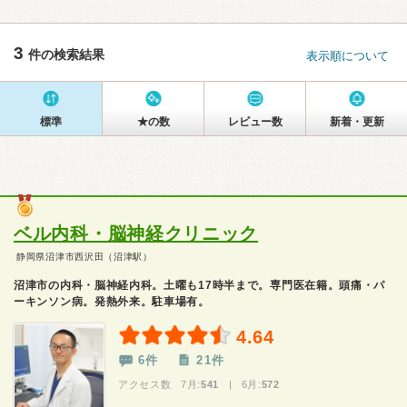
3
件の検索結果
表示順について
標準
★の数
レビュー数
新着・更新
ベル内科・脳神経クリニック
静岡県沼津市西沢田（沼津駅）
沼津市の内科・脳神経内科。土曜も17時半まで。専門医在籍。頭痛・パ
ーキンソン病。発熱外来。駐車場有。
4.64
6件
21件
アクセス数 7月:
541
| 6月:
572