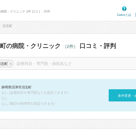
の病院・クリニック 2件 口コミ・評判
Calooとは
沼北町
北町の病院・クリニック
口コミ・評判
（2件）
×
沼北町
静岡県沼津市沼北町
なし (診療科目や専門医などを指定できます)
条件変更・
なし
なし (曜日や時間帯を指定できます)