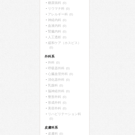
糖尿病科
(0)
リウマチ科
(0)
アレルギー科
(0)
神経内科
(0)
血液内科
(0)
腎臓内科
(0)
人工透析
(0)
緩和ケア（ホスピス）
(0)
外科系
外科
(0)
呼吸器外科
(0)
心臓血管外科
(0)
消化器外科
(0)
乳腺科
(0)
脳神経外科
(0)
整形外科
(0)
形成外科
(0)
美容外科
(0)
リハビリテーション科
(0)
皮膚科系
皮膚科
(0)