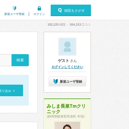
病院をさがす
新規ユーザ登録
ログイン
182,225
病院・
264,153
口コミ
ゲスト
さん
ログインしてください
新規ユーザ登録
絞り込み »
みしま長泉Tmクリ
ニック
(静岡県駿東郡長泉町 本宿)