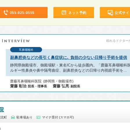
055-925-0555
ネット予約
公式サイ
頼れるドクターが教
耳鼻咽喉科
副鼻腔炎などの長引く鼻症状に､ 負担の少ない日帰り手術を提供
静岡県御殿場市、御殿場駅・東名ICから徒歩圏内。「齋藤⽿⿐咽喉科
ルギー性鼻炎や鼻中隔弯曲症、副鼻腔炎などの⽇帰り内視鏡⼿術を…
齋藤耳鼻咽喉科医院 (静岡県・御殿場市)
齋藤 彰治
齋藤 弘亮
院長・理事長
副院長
院
沼北町
駐車場あり
マイナ受付 (スマホ可)
0）