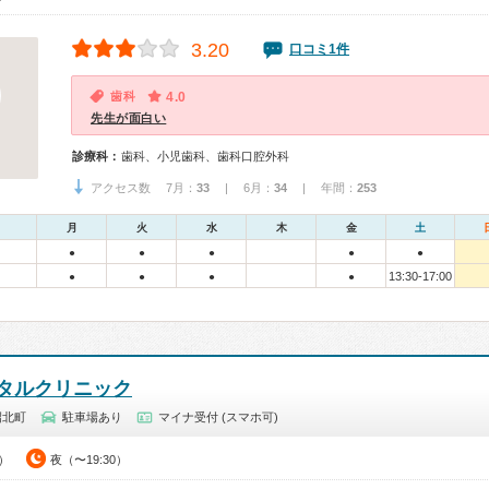
3.20
口コミ1件
歯科
4.0
先生が面白い
診療科：
歯科、小児歯科、歯科口腔外科
アクセス数 7月：
33
| 6月：
34
| 年間：
253
月
火
水
木
金
土
●
●
●
●
●
13:30-17:00
●
●
●
●
タルクリニック
沼北町
駐車場あり
マイナ受付 (スマホ可)
0）
夜（〜19:30）