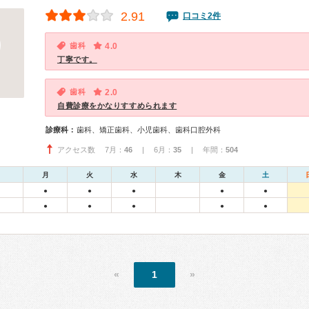
2.91
口コミ2件
歯科
4.0
丁寧です。
歯科
2.0
自費診療をかなりすすめられます
診療科：
歯科、矯正歯科、小児歯科、歯科口腔外科
アクセス数 7月：
46
| 6月：
35
| 年間：
504
月
火
水
木
金
土
●
●
●
●
●
●
●
●
●
●
«
1
»