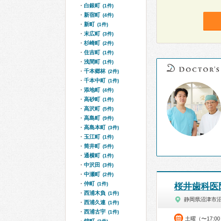
白銀町
(1件)
新宿町
(4件)
新町
(1件)
末広町
(3件)
杉崎町
(2件)
住吉町
(1件)
浅間町
(1件)
千本郷林
(2件)
千本中町
(1件)
添地町
(4件)
高砂町
(1件)
高沢町
(5件)
高島町
(9件)
高島本町
(3件)
玉江町
(1件)
筒井町
(5件)
通横町
(1件)
中沢田
(3件)
中瀬町
(2件)
仲町
(1件)
桜井歯科医
西浦木負
(1件)
静岡県沼津市
西浦久連
(1件)
西浦古宇
(1件)
土曜（〜17:0