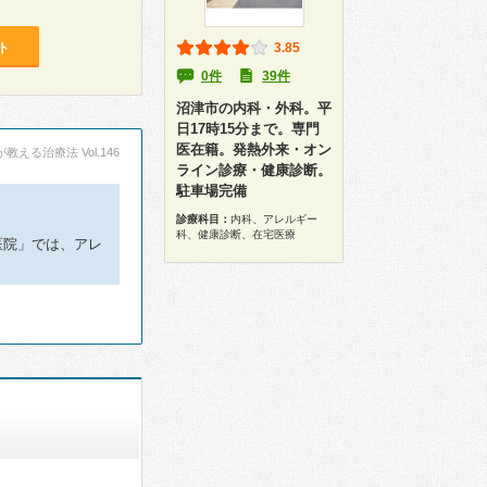
ト
3.85
0件
39件
沼津市の内科・外科。平
日17時15分まで。専門
医在籍。発熱外来・オン
える治療法 Vol.146
ライン診療・健康診断。
駐車場完備
診療科目：
内科、アレルギー
科、健康診断、在宅医療
医院」では、アレ