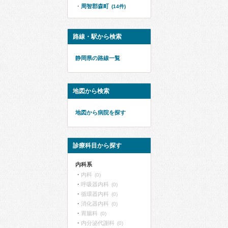
周智郡森町
(14件)
路線・駅から検索
静岡県の路線一覧
地図から検索
地図から病院を探す
診療科目から探す
内科系
内科
(0)
呼吸器内科
(0)
循環器内科
(0)
消化器内科
(0)
胃腸科
(0)
内分泌代謝科
(0)