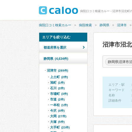
病院口コミ検索カルー - 沼津市沼北町
病院口コミ検索カルー
病院検索
静岡県
沼津市
エリアを絞り込む
沼津市沼
都道府県を選択
静岡県
(4,634件)
静岡県沼津市
沼津市
(289件)
上土町
(2件)
旭町
(1件)
エリア・駅
石川
(2件)
キーワード
市場町
(3件)
名称
市道
(2件)
詳細条件
一本松
(1件)
今沢
(4件)
大岡
(27件)
大塚
(5件)
大手町
(23件)