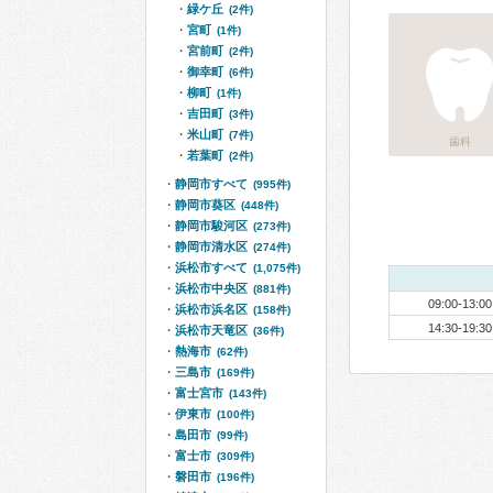
緑ケ丘
(2件)
宮町
(1件)
宮前町
(2件)
御幸町
(6件)
柳町
(1件)
吉田町
(3件)
米山町
(7件)
歯科
若葉町
(2件)
静岡市すべて
(995件)
静岡市葵区
(448件)
静岡市駿河区
(273件)
静岡市清水区
(274件)
浜松市すべて
(1,075件)
浜松市中央区
(881件)
09:00-13:00
浜松市浜名区
(158件)
14:30-19:30
浜松市天竜区
(36件)
熱海市
(62件)
三島市
(169件)
富士宮市
(143件)
伊東市
(100件)
島田市
(99件)
富士市
(309件)
磐田市
(196件)