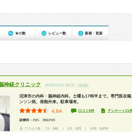
★の数
レビュー数
新着・更新
脳神経クリニック
静岡県沼津市 西沢田（
沼津駅
）
沼津市の内科・脳神経内科。土曜も17時半まで。専門医在籍
ンソン病。発熱外来。駐車場有。
4.64
口コミ6件
アンケート21
診療科：
内科、神経内科
アクセス数 7月：
541
| 6月：
572
| 年間：
6,074