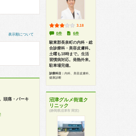
3.18
0件
6件
表示順について
駿東郡長泉町の内科・総
合診療科・美容皮膚科。
土曜も18時まで。生活
習慣病対応。発熱外来。
駐車場完備。
診療科目：
内科、美容皮膚科、
健康診断
。頭痛・パーキ
沼津グルメ街道ク
リニック
(静岡県沼津市 岡宮)
件