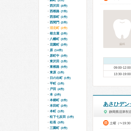
錦町
(2件)
西沢田
(4件)
西椎路
(7件)
西添町
(1件)
西間門
(2件)
沼北町
(2件)
根古屋
(2件)
八幡町
(3件)
歯科
花園町
(2件)
原
(14件)
原町中
(3件)
東沢田
(1件)
東椎路
(5件)
09:00-12:00
東原
(1件)
13:30-19:00
日の出町
(1件)
平町
(1件)
戸田
(4件)
本
(2件)
本郷町
(2件)
あさひデン
本田町
(2件)
本町
(1件)
静岡県沼津市
松下七反田
(1件)
松長
(3件)
土曜（〜19:3
三園町
(3件)