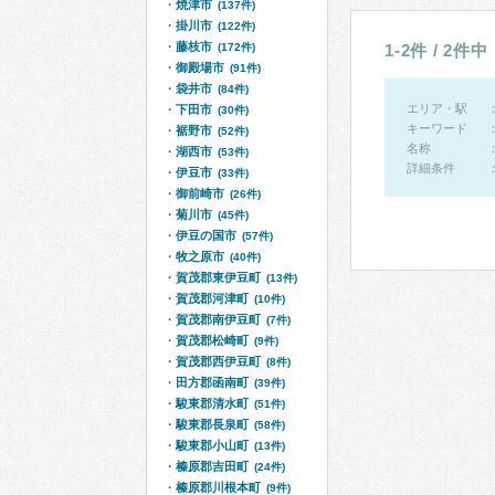
焼津市
(137件)
掛川市
(122件)
藤枝市
(172件)
1-2件 / 2件中
御殿場市
(91件)
袋井市
(84件)
エリア・駅
下田市
(30件)
キーワード
裾野市
(52件)
名称
湖西市
(53件)
詳細条件
伊豆市
(33件)
御前崎市
(26件)
菊川市
(45件)
伊豆の国市
(57件)
牧之原市
(40件)
賀茂郡東伊豆町
(13件)
賀茂郡河津町
(10件)
賀茂郡南伊豆町
(7件)
賀茂郡松崎町
(9件)
賀茂郡西伊豆町
(8件)
田方郡函南町
(39件)
駿東郡清水町
(51件)
駿東郡長泉町
(58件)
駿東郡小山町
(13件)
榛原郡吉田町
(24件)
榛原郡川根本町
(9件)