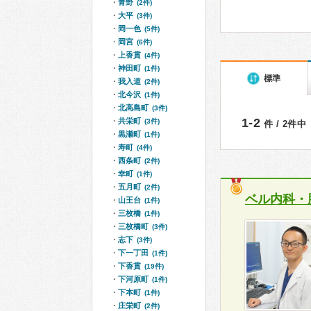
青野
(2件)
大平
(3件)
岡一色
(5件)
岡宮
(6件)
上香貫
(4件)
神田町
(1件)
標準
我入道
(2件)
北今沢
(1件)
北高島町
(3件)
1-2
共栄町
(3件)
件 / 2件中
黒瀬町
(1件)
寿町
(4件)
西条町
(2件)
幸町
(1件)
五月町
(2件)
ベル内科・
山王台
(1件)
三枚橋
(1件)
三枚橋町
(3件)
志下
(3件)
下一丁田
(1件)
下香貫
(19件)
下河原町
(1件)
下本町
(1件)
庄栄町
(2件)