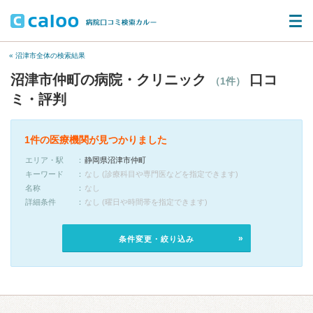
« 沼津市全体の検索結果
沼津市仲町の病院・クリニック
口コ
（1件）
ミ・評判
1件の医療機関が見つかりました
エリア・駅
静岡県沼津市仲町
キーワード
なし (診療科目や専門医などを指定できます)
名称
なし
詳細条件
なし (曜日や時間帯を指定できます)
条件変更・絞り込み