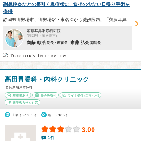
副鼻腔炎などの長引く鼻症状に､ 負担の少ない日帰り手術を
提供
静岡県御殿場市、御殿場駅・東名ICから徒歩圏内。「齋藤⽿⿐咽喉科医院」では、アレルギー性鼻炎や鼻中隔弯曲症、副鼻腔炎などの⽇帰り内視鏡⼿術を提供。多数の手術を手がけてきた齋藤弘亮副院長へ、手術の概要や安全性、術後のサポートについて伺った。
齋藤耳鼻咽喉科医院
(静岡県・御殿場市)
齋藤 彰治
齋藤 弘亮
院長・理事長
副院長
高田胃腸科・内科クリニック
静岡県沼津市仲町
駐車場あり
電子決済可
マイナ受付
(スマホ可)
電子処方せん対応
土曜（〜12:00）
朝（8:30〜）
3.00
1件