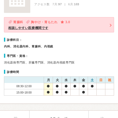
アクセス数 7月:
97
| 6月:
103
胃腸科
胸やけ・胃もたれ
3.0
相談しやすい医療機関です
診療科目：
内科、消化器内科、胃腸科、内視鏡
専門医・資格：
消化器病専門医、肝臓専門医、消化器内視鏡専門医
診療時間
月
火
水
木
金
土
日
祝
08:30-12:00
15:00-18:00