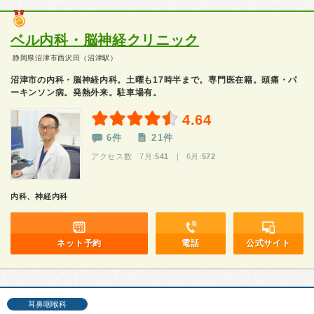
ベル内科・脳神経クリニック
静岡県沼津市西沢田（沼津駅）
沼津市の内科・脳神経内科。土曜も17時半まで。専門医在籍。頭痛・パ
ーキンソン病。発熱外来。駐車場有。
4.64
6件
21件
アクセス数 7月:
541
| 6月:
572
内科、神経内科
ネット予約
電話
公式サイト
耳鼻咽喉科