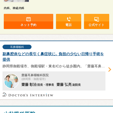
内科、神経内科
ネット予約
電話
公式サイト
耳鼻咽喉科
副鼻腔炎などの長引く鼻症状に､ 負担の少ない日帰り手術を
提供
静岡県御殿場市、御殿場駅・東名ICから徒歩圏内。「齋藤⽿⿐咽喉科医院」では、アレルギー性鼻炎や鼻中隔弯曲症、副鼻腔炎などの⽇帰り内視鏡⼿術を提供。多数の手術を手がけてきた齋藤弘亮副院長へ、手術の概要や安全性、術後のサポートについて伺った。
齋藤耳鼻咽喉科医院
(静岡県・御殿場市)
齋藤 彰治
齋藤 弘亮
院長・理事長
副院長