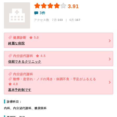
3.91
3件
アクセス数 7月:
103
| 6月:
167
健康診断
5.0
綺麗な病院
内分泌代謝科
4.5
信頼できるクリニック
内分泌代謝科
動悸・息切れ・ノドの渇き・体調不良・手足がふるえる
4.0
基本予約制です
診療科目：
内科、内分泌代謝科、糖尿病科