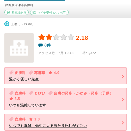
静岡県沼津市筒井町
駐車場あり
マイナ受付
(スマホ可)
土曜（〜19:00）
2.18
8件
アクセス数 7月:
1,343
| 6月:
1,372
皮膚科
蕁麻疹
4.0
温かく優しい先生
皮膚科
とびひ
皮膚の発疹・かゆみ・発疹（子供）
3.5
いつも混雑しています
皮膚科
3.0
いつでも混雑、先生による当たり外れがすごい