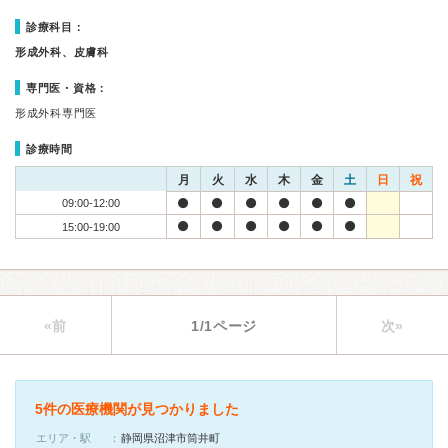
診療科目：
形成外科、皮膚科
専門医・資格：
形成外科専門医
診療時間
月
火
水
木
金
土
日
祝
09:00-12:00
15:00-19:00
«前
1/1ページ
次»
5件の医療機関が見つかりました
エリア・駅
静岡県沼津市筒井町