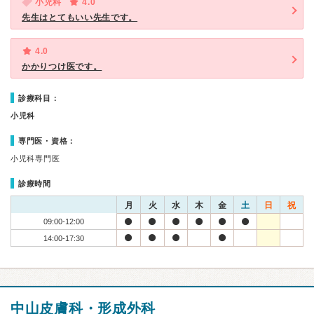
小児科
4.0
先生はとてもいい先生です。
4.0
かかりつけ医です。
診療科目：
小児科
専門医・資格：
小児科専門医
診療時間
月
火
水
木
金
土
日
祝
09:00-12:00
14:00-17:30
中山皮膚科・形成外科