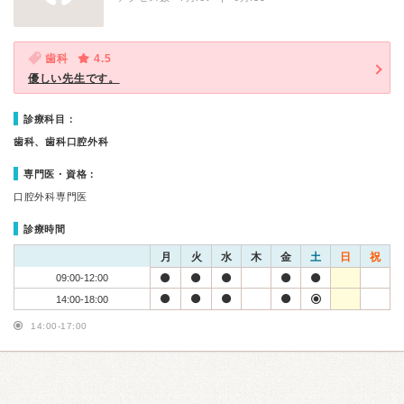
歯科
4.5
優しい先生です。
診療科目：
歯科、歯科口腔外科
専門医・資格：
口腔外科専門医
診療時間
月
火
水
木
金
土
日
祝
09:00-12:00
14:00-18:00
14:00-17:00