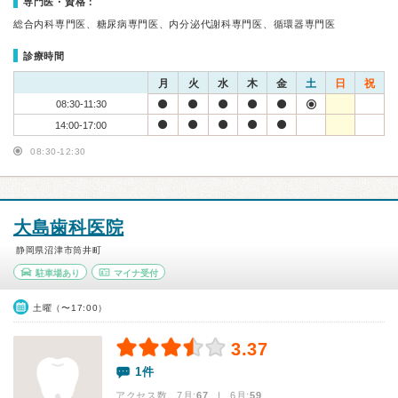
専門医・資格：
総合内科専門医、糖尿病専門医、内分泌代謝科専門医、循環器専門医
診療時間
月
火
水
木
金
土
日
祝
08:30-11:30
14:00-17:00
08:30-12:30
大島歯科医院
静岡県沼津市筒井町
駐車場あり
マイナ受付
土曜（〜17:00）
3.37
1件
アクセス数 7月:
67
| 6月:
59