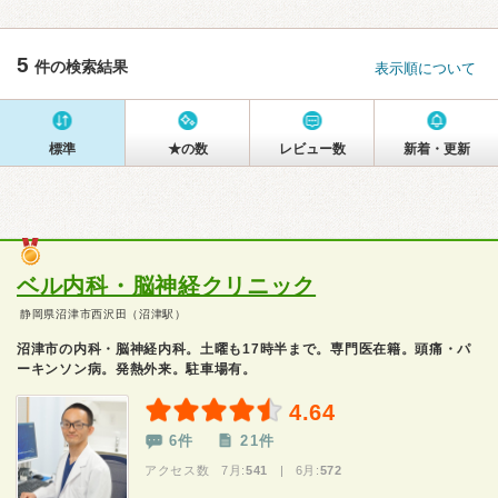
5
件の検索結果
表示順について
標準
★の数
レビュー数
新着・更新
ベル内科・脳神経クリニック
静岡県沼津市西沢田（沼津駅）
沼津市の内科・脳神経内科。土曜も17時半まで。専門医在籍。頭痛・パ
ーキンソン病。発熱外来。駐車場有。
4.64
6件
21件
アクセス数 7月:
541
| 6月:
572