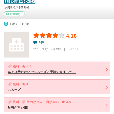
山秋眼科医院
静岡県沼津市筒井町
駐車場あり
土曜（〜12:00）
4.18
4件
アクセス数 7月:
209
| 6月:
187
眼科
5.0
あまり待たないでスムーズに受診できました。
眼科
4.5
スムーズ
眼科
目のかゆみ・目が赤い
4.5
診察が早い‼️‼️