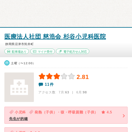
医療法人社団 慈浩会 杉谷小児科医院
静岡県沼津市筒井町
駐車場あり
マイナ受付
電子処方せん対応
土曜（〜12:00）
2.81
11件
アクセス数 7月:
63
| 6月:
98
小児科
発熱（子供）・咳・呼吸困難（子供）
4.5
先生が的確