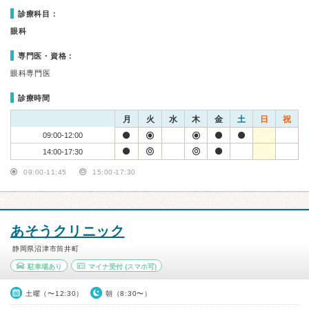
診療科目：
眼科
専門医・資格：
眼科専門医
診療時間
月
火
水
木
金
土
日
祝
09:00-12:00
14:00-17:30
09:00-11:45
15:00-17:30
あそうクリニック
静岡県沼津市筒井町
駐車場あり
マイナ受付
(スマホ可)
土曜（〜12:30）
朝（8:30〜）