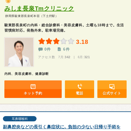
みしま長泉Tmクリニック
静岡県駿東郡長泉町本宿（下土狩駅）
駿東郡長泉町の内科・総合診療科・美容皮膚科。土曜も18時まで。生活
習慣病対応。発熱外来。駐車場完備。
3.18
0件
6件
アクセス数 7月:
342
| 6月:
321
内科、美容皮膚科、健康診断
ネット予約
電話
公式サイト
耳鼻咽喉科
副鼻腔炎などの長引く鼻症状に､ 負担の少ない日帰り手術を