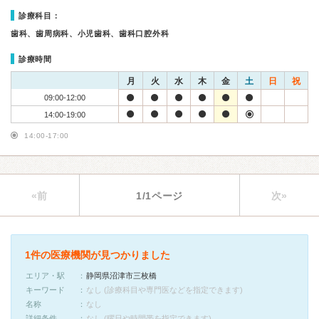
診療科目：
歯科、歯周病科、小児歯科、歯科口腔外科
診療時間
月
火
水
木
金
土
日
祝
09:00-12:00
14:00-19:00
14:00-17:00
«前
1/1ページ
次»
1件の医療機関が見つかりました
エリア・駅
静岡県沼津市三枚橋
キーワード
なし (診療科目や専門医などを指定できます)
名称
なし
詳細条件
なし (曜日や時間帯を指定できます)