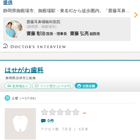
提供
静岡県御殿場市、御殿場駅・東名ICから徒歩圏内。「齋藤⽿⿐咽喉科医院」では、アレルギー性鼻炎や鼻中隔弯曲症、副鼻腔炎などの⽇帰り内視鏡⼿術を提供。多数の手術を手がけてきた齋藤弘亮副院長へ、手術の概要や安全性、術後のサポートについて伺った。
齋藤耳鼻咽喉科医院
(静岡県・御殿場市)
齋藤 彰治
齋藤 弘亮
院長・理事長
副院長
はせがわ歯科
静岡県沼津市三枚橋
駐車場あり
マイナ受付
(スマホ可)
女医在籍
土曜（〜17:00）
－
0件
アクセス数 7月:
2
| 6月:
6