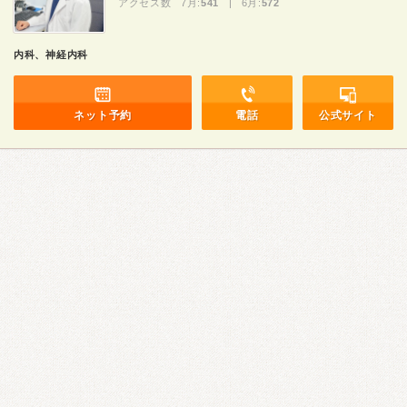
アクセス数 7月:
541
| 6月:
572
内科、神経内科
ネット予約
電話
公式サイト