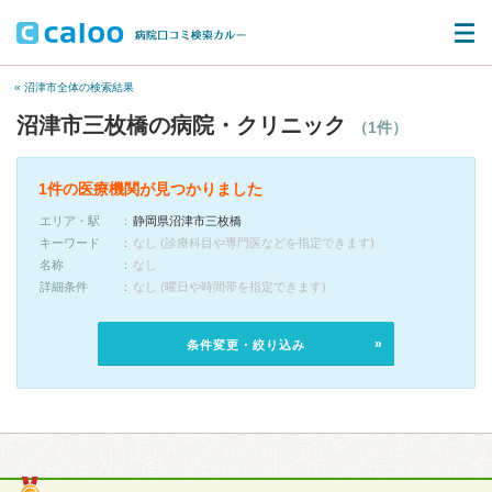
« 沼津市全体の検索結果
沼津市三枚橋の病院・クリニック
（1件）
1件の医療機関が見つかりました
エリア・駅
静岡県沼津市三枚橋
キーワード
なし (診療科目や専門医などを指定できます)
名称
なし
詳細条件
なし (曜日や時間帯を指定できます)
条件変更・絞り込み