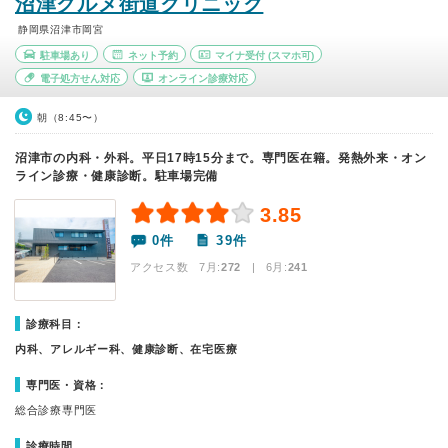
沼津グルメ街道クリニック
静岡県沼津市岡宮
駐車場あり
ネット予約
マイナ受付
(スマホ可)
電子処方せん対応
オンライン診療対応
朝（8:45〜）
沼津市の内科・外科。平日17時15分まで。専門医在籍。発熱外来・オン
ライン診療・健康診断。駐車場完備
3.85
0件
39件
アクセス数 7月:
272
| 6月:
241
診療科目：
内科、アレルギー科、健康診断、在宅医療
専門医・資格：
総合診療専門医
診療時間