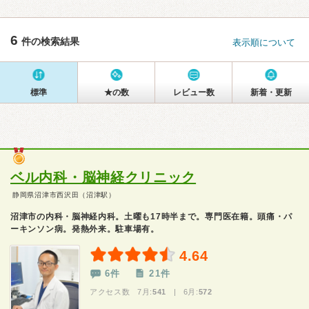
6
件の検索結果
表示順について
標準
★の数
レビュー数
新着・更新
ベル内科・脳神経クリニック
静岡県沼津市西沢田（沼津駅）
沼津市の内科・脳神経内科。土曜も17時半まで。専門医在籍。頭痛・パ
ーキンソン病。発熱外来。駐車場有。
4.64
6件
21件
アクセス数 7月:
541
| 6月:
572