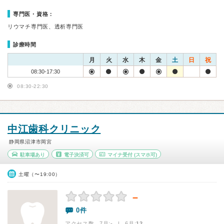
専門医・資格：
リウマチ専門医、透析専門医
診療時間
月
火
水
木
金
土
日
祝
08:30-17:30
08:30-22:30
中江歯科クリニック
静岡県沼津市岡宮
駐車場あり
電子決済可
マイナ受付
(スマホ可)
土曜（〜19:00）
－
0件
アクセス数 7月:
-
| 6月:
12