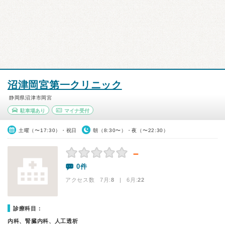
沼津岡宮第一クリニック
静岡県沼津市岡宮
駐車場あり
マイナ受付
土曜（〜17:30）・祝日
朝（8:30〜）・夜（〜22:30）
－
0件
アクセス数 7月:
8
| 6月:
22
診療科目：
内科、腎臓内科、人工透析