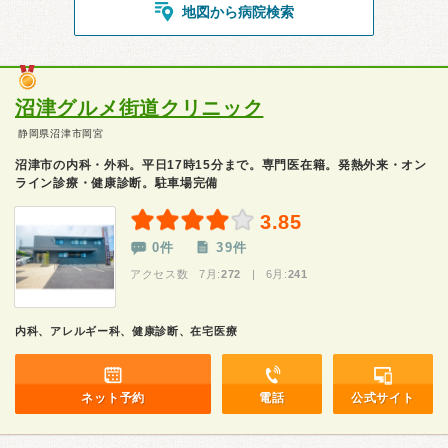
地図から病院検索
沼津グルメ街道クリニック
静岡県沼津市岡宮
沼津市の内科・外科。平日17時15分まで。専門医在籍。発熱外来・オン
ライン診療・健康診断。駐車場完備
3.85
0件
39件
アクセス数 7月:
272
| 6月:
241
内科、アレルギー科、健康診断、在宅医療
ネット予約
電話
公式サイト