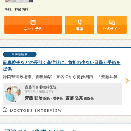
内科、神経内科
ネット予約
電話
公式サイト
耳鼻咽喉科
副鼻腔炎などの長引く鼻症状に､ 負担の少ない日帰り手術を
提供
静岡県御殿場市、御殿場駅・東名ICから徒歩圏内。「齋藤⽿⿐咽喉科医院」では、アレルギー性鼻炎や鼻中隔弯曲症、副鼻腔炎などの⽇帰り内視鏡⼿術を提供。多数の手術を手がけてきた齋藤弘亮副院長へ、手術の概要や安全性、術後のサポートについて伺った。
齋藤耳鼻咽喉科医院
(静岡県・御殿場市)
齋藤 彰治
齋藤 弘亮
院長・理事長
副院長