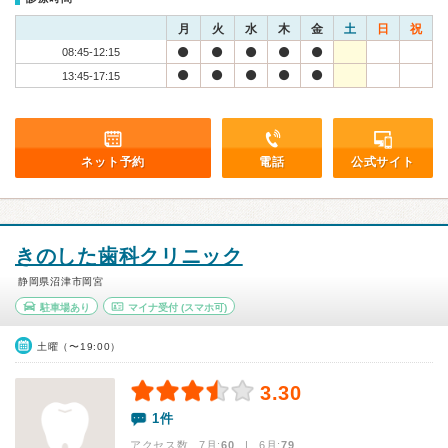
月
火
水
木
金
土
日
祝
08:45-12:15
13:45-17:15
ネット予約
電話
公式サイト
きのした歯科クリニック
静岡県沼津市岡宮
駐車場あり
マイナ受付
(スマホ可)
土曜（〜19:00）
3.30
1件
アクセス数 7月:
60
| 6月:
79