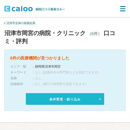
« 沼津市全体の検索結果
沼津市岡宮の病院・クリニック
口コ
（6件）
ミ・評判
6件の医療機関が見つかりました
エリア・駅
静岡県沼津市岡宮
キーワード
なし (診療科目や専門医などを指定できます)
名称
なし
詳細条件
なし (曜日や時間帯を指定できます)
条件変更・絞り込み