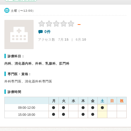
土曜（〜12:00）
－
0件
アクセス数 7月:
15
| 6月:
10
診療科目：
内科、消化器内科、外科、乳腺科、肛門科
専門医・資格：
外科専門医、消化器外科専門医
診療時間
月
火
水
木
金
土
日
祝
09:00-12:00
15:00-18:00