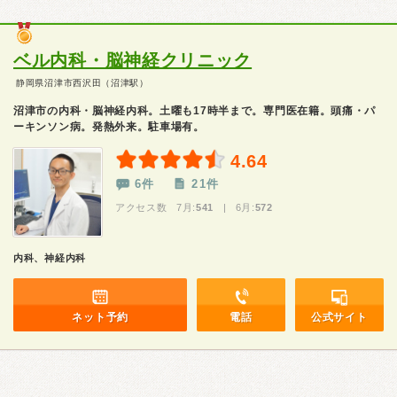
ベル内科・脳神経クリニック
静岡県沼津市西沢田（沼津駅）
沼津市の内科・脳神経内科。土曜も17時半まで。専門医在籍。頭痛・パ
ーキンソン病。発熱外来。駐車場有。
4.64
6件
21件
アクセス数 7月:
541
| 6月:
572
内科、神経内科
ネット予約
電話
公式サイト