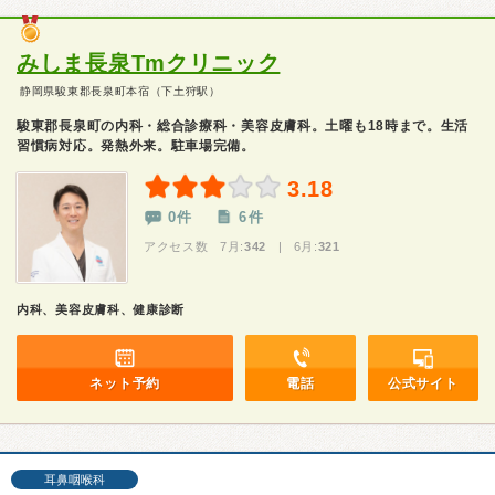
みしま長泉Tmクリニック
静岡県駿東郡長泉町本宿（下土狩駅）
駿東郡長泉町の内科・総合診療科・美容皮膚科。土曜も18時まで。生活
習慣病対応。発熱外来。駐車場完備。
3.18
0件
6件
アクセス数 7月:
342
| 6月:
321
内科、美容皮膚科、健康診断
ネット予約
電話
公式サイト
耳鼻咽喉科