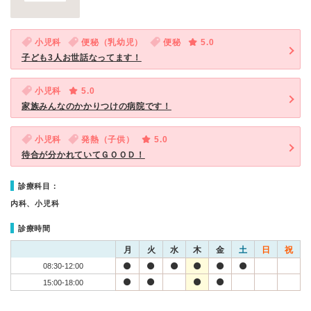
小児科
便秘（乳幼児）
便秘
5.0
子ども3人お世話なってます！
小児科
5.0
家族みんなのかかりつけの病院です！
小児科
発熱（子供）
5.0
待合が分かれていてＧＯＯＤ！
診療科目：
内科、小児科
診療時間
月
火
水
木
金
土
日
祝
08:30-12:00
15:00-18:00