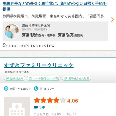
副鼻腔炎などの長引く鼻症状に､ 負担の少ない日帰り手術を
提供
静岡県御殿場市、御殿場駅・東名ICから徒歩圏内。「齋藤⽿⿐咽喉科医院」では、アレルギー性鼻炎や鼻中隔弯曲症、副鼻腔炎などの⽇帰り内視鏡⼿術を提供。多数の手術を手がけてきた齋藤弘亮副院長へ、手術の概要や安全性、術後のサポートについて伺った。
齋藤耳鼻咽喉科医院
(静岡県・御殿場市)
齋藤 彰治
齋藤 弘亮
院長・理事長
副院長
すずきファミリークリニック
静岡県沼津市一本松
駐車場あり
マイナ受付
(スマホ可)
電子処方せん対応
土曜（〜12:00）
朝（8:30〜）
4.06
5件
アクセス数 7月:
63
| 6月:
55