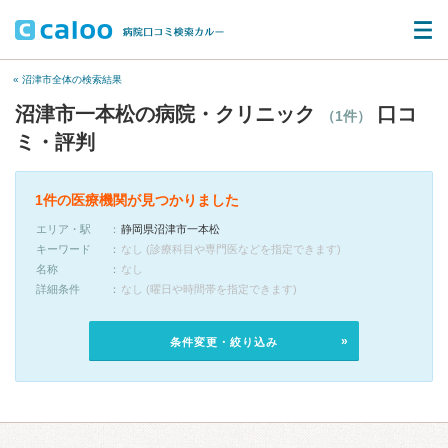
« 沼津市全体の検索結果
沼津市一本松の病院・クリニック
口コ
（1件）
ミ・評判
1件の医療機関が見つかりました
エリア・駅
静岡県沼津市一本松
キーワード
なし (診療科目や専門医などを指定できます)
名称
なし
詳細条件
なし (曜日や時間帯を指定できます)
条件変更・絞り込み