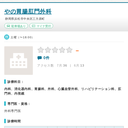
やの胃腸肛門外科
静岡県浜松市中央区三方原町
駐車場あり
マイナ受付
土曜（〜18:00）
－
0件
アクセス数 7月:
36
| 6月:
13
診療科目：
内科、消化器内科、胃腸科、外科、心臓血管外科、リハビリテーション科、肛
門科、内視鏡
専門医・資格：
外科専門医
診療時間