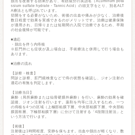
脱出を改善する効果があり、有効成分の英語名（ALuminum pota
ssium sulfate hydrate・Tannic Acid）の頭文字をとり、別名ALT
A療法とも呼ばれています。
切開をする必要がないため、術後の出血や痛みが少なく、治療後
数日程度で効果を実感できるのがメリットです。治療は健康保険
が適用され、日帰りまたは短期間の入院で治療できるため、早期
の社会復帰が可能です。
■適応
・脱出を伴う内痔核
※肛門外にも症状が及ぶ場合は、手術療法と併用して行う場合も
あります。
■治療の流れ
【診察・検査】
問診と診察、肛門鏡検査などで痔の状態を確認し、ジオン注射の
適応の有無を判定します。
【治療当日】
麻酔（局所麻酔または仙骨硬膜外麻酔）を行い、麻酔の効果を確
認後、ジオン注射を行います。薬剤を均等に注入するため、一つ
の痔核を4つの区域（上極部粘膜下層、中央部粘膜下層、中央部粘
膜固有層、下極部粘膜下層）に分けて注射する「4段階注射法」と
いう方法で行います。
【術後】
注射後は1時間程度、安静を保ちます。出血や脱出が軽くなり、数