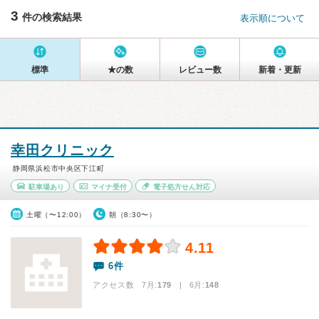
3
件の検索結果
表示順について
標準
★の数
レビュー数
新着・更新
幸田クリニック
静岡県浜松市中央区下江町
駐車場あり
マイナ受付
電子処方せん対応
土曜（〜12:00）
朝（8:30〜）
4.11
6件
アクセス数 7月:
179
| 6月:
148