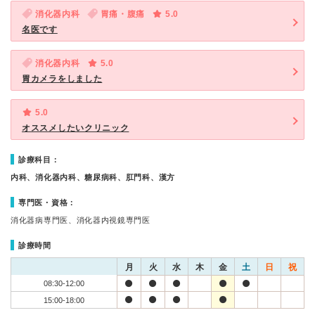
消化器内科
胃痛・腹痛
5.0
名医です
消化器内科
5.0
胃カメラをしました
5.0
オススメしたいクリニック
診療科目：
内科、消化器内科、糖尿病科、肛門科、漢方
専門医・資格：
消化器病専門医、消化器内視鏡専門医
診療時間
月
火
水
木
金
土
日
祝
08:30-12:00
15:00-18:00