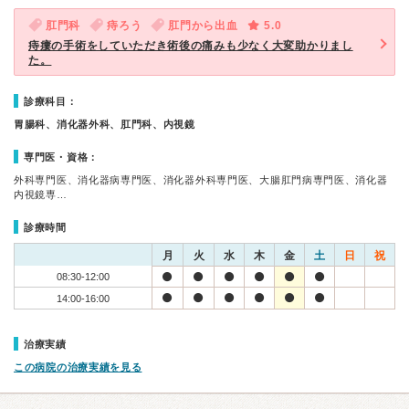
肛門科
痔ろう
肛門から出血
5.0
痔瘻の手術をしていただき術後の痛みも少なく大変助かりまし
た。
診療科目：
胃腸科、消化器外科、肛門科、内視鏡
専門医・資格：
外科専門医、消化器病専門医、消化器外科専門医、大腸肛門病専門医、消化器
内視鏡専…
診療時間
月
火
水
木
金
土
日
祝
08:30-12:00
14:00-16:00
治療実績
この病院の治療実績を見る