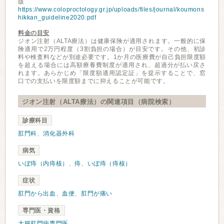
版
https://www.coloproctology.gr.jp/uploads/files/journal/koumons
hikkan_guideline2020.pdf
料金の目安
ジオン注射（ALTA療法）は健康保険が適用されます。一般的に保
険適用で2万円程度（3割負担の場合）が目安です。その他、初診
料や検査料などが別途必要です。1か月の医療費が自己負担限度額
を超える場合には高額療養費制度が適用され、超過分が払い戻さ
れます。あらかじめ「限度額適用認定証」を提示することで、窓
口での支払いを限度額までに抑えることが可能です。
ジオン注射（ALTA療法）の関連項目（病院検索）
診療科目
肛門科
、
消化器外科
病気
いぼ痔（内痔核）
、
痔
、
いぼ痔（痔核）
症状
肛門から出血
、
血便
、
肛門が痛い
専門医・資格
大腸肛門病専門医