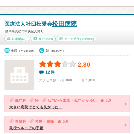
松田病院
医療法人社団松愛会
静岡県浜松市中央区入野町
駐車場あり
電子決済可
マイナ受付
(スマホ可)
土曜（〜16:00）
朝（8:30〜）
2.80
12件
アクセス数 7月:
868
| 6月:
1,018
肛門科
痔
肛門から出血・肛門がかゆい
5.0
大きい病院でとても良かった…
胃腸科
胃痛・腹痛
5.0
鼠径ヘルニアの手術