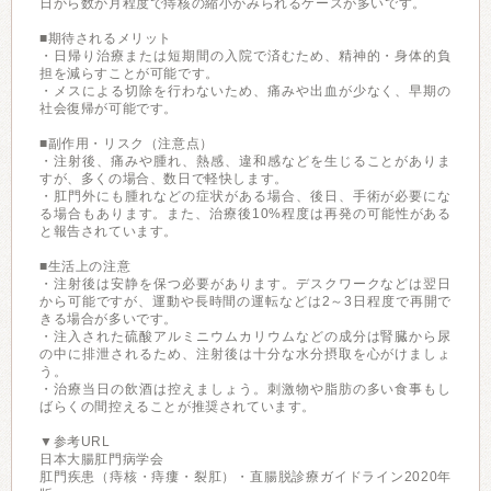
日から数か月程度で痔核の縮小がみられるケースが多いです。
■期待されるメリット
・日帰り治療または短期間の入院で済むため、精神的・身体的負
担を減らすことが可能です。
・メスによる切除を行わないため、痛みや出血が少なく、早期の
社会復帰が可能です。
■副作用・リスク（注意点）
・注射後、痛みや腫れ、熱感、違和感などを生じることがありま
すが、多くの場合、数日で軽快します。
・肛門外にも腫れなどの症状がある場合、後日、手術が必要にな
る場合もあります。また、治療後10%程度は再発の可能性がある
と報告されています。
■生活上の注意
・注射後は安静を保つ必要があります。デスクワークなどは翌日
から可能ですが、運動や長時間の運転などは2～3日程度で再開で
きる場合が多いです。
・注入された硫酸アルミニウムカリウムなどの成分は腎臓から尿
の中に排泄されるため、注射後は十分な水分摂取を心がけましょ
う。
・治療当日の飲酒は控えましょう。刺激物や脂肪の多い食事もし
ばらくの間控えることが推奨されています。
▼参考URL
日本大腸肛門病学会
肛門疾患（痔核・痔瘻・裂肛）・直腸脱診療ガイドライン2020年