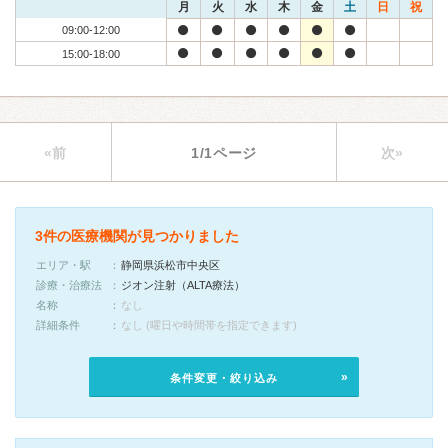
月
火
水
木
金
土
日
祝
09:00-12:00
15:00-18:00
«前
1/1ページ
次»
3件の医療機関が見つかりました
エリア・駅
静岡県浜松市中央区
診療・治療法
ジオン注射（ALTA療法）
名称
なし
詳細条件
なし (曜日や時間帯を指定できます)
条件変更・絞り込み