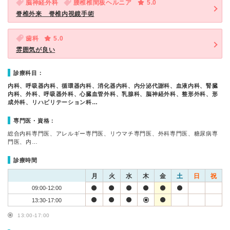
脳神経外科
腰椎椎間板ヘルニア
5.0
脊椎外来 脊椎内視鏡手術
歯科
5.0
雰囲気が良い
診療科目：
内科、呼吸器内科、循環器内科、消化器内科、内分泌代謝科、血液内科、腎臓
内科、外科、呼吸器外科、心臓血管外科、乳腺科、脳神経外科、整形外科、形
成外科、リハビリテーション科…
専門医・資格：
総合内科専門医、アレルギー専門医、リウマチ専門医、外科専門医、糖尿病専
門医、内…
診療時間
月
火
水
木
金
土
日
祝
09:00-12:00
13:30-17:00
13:00-17:00