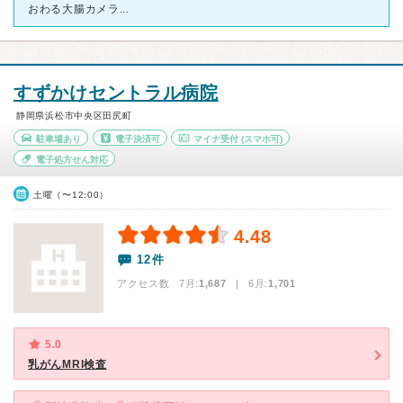
おわる大腸カメラ...
すずかけセントラル病院
静岡県浜松市中央区田尻町
駐車場あり
電子決済可
マイナ受付
(スマホ可)
電子処方せん対応
土曜（〜12:00）
4.48
12件
アクセス数 7月:
1,687
| 6月:
1,701
5.0
乳がんMRI検査