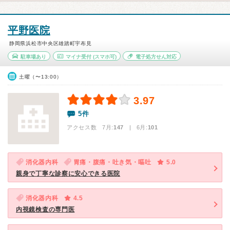
平野医院
静岡県浜松市中央区雄踏町宇布見
駐車場あり
マイナ受付
(スマホ可)
電子処方せん対応
土曜（〜13:00）
3.97
5件
アクセス数 7月:
147
| 6月:
101
消化器内科
胃痛・腹痛・吐き気・嘔吐
5.0
親身で丁寧な診察に安心できる医院
消化器内科
4.5
内視鏡検査の専門医