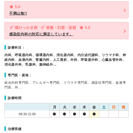
5.0
不満は無!!
猫ひっかき病
発熱・幻想・妄想
5.0
感染症内科の対応に満足しています。
診療科目：
内科、呼吸器内科、循環器内科、消化器内科、内分泌代謝科、リウマチ科、神
経内科、血液内科、腎臓内科、人工透析、外科、呼吸器外科、心臓血管外科、
消化器外科、乳腺科、脳神経外…
専門医・資格：
総合内科専門医、アレルギー専門医、リウマチ専門医、感染症専門医、血液専
門医、外…
診療時間
月
火
水
木
金
土
日
祝
08:30-11:00
治療実績