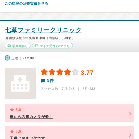
この病院の治療実績を見る
七草ファミリークリニック
静岡県浜松市中央区新津町（助信駅、八幡駅）
駐車場あり
マイナ受付
(スマホ可)
土曜（〜12:00）
3.77
9件
アクセス数 7月:
248
| 6月:
233
5.0
鼻からの胃カメラが楽！
5.0
子供はおまけ付です