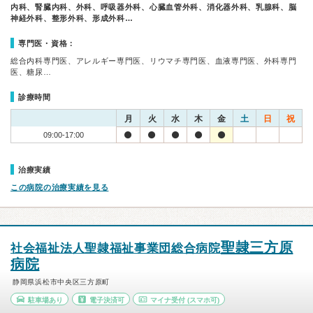
内科、腎臓内科、外科、呼吸器外科、心臓血管外科、消化器外科、乳腺科、脳
神経外科、整形外科、形成外科…
専門医・資格：
総合内科専門医、アレルギー専門医、リウマチ専門医、血液専門医、外科専門
医、糖尿…
診療時間
月
火
水
木
金
土
日
祝
09:00-17:00
治療実績
この病院の治療実績を見る
聖隷三方原
社会福祉法人聖隷福祉事業団総合病院
病院
静岡県浜松市中央区三方原町
駐車場あり
電子決済可
マイナ受付
(スマホ可)