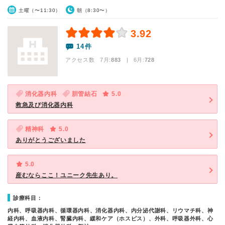
土曜（〜11:30）
朝（8:30〜）
3.92
14件
アクセス数 7月:
883
| 6月:
728
消化器内科
胆管結石
5.0
救急及び消化器内科
精神科
5.0
ありがとうございました
5.0
産むならここ！ユニーク先生あり。
診療科目：
内科、呼吸器内科、循環器内科、消化器内科、内分泌代謝科、リウマチ科、神
経内科、血液内科、腎臓内科、緩和ケア（ホスピス）、外科、呼吸器外科、心