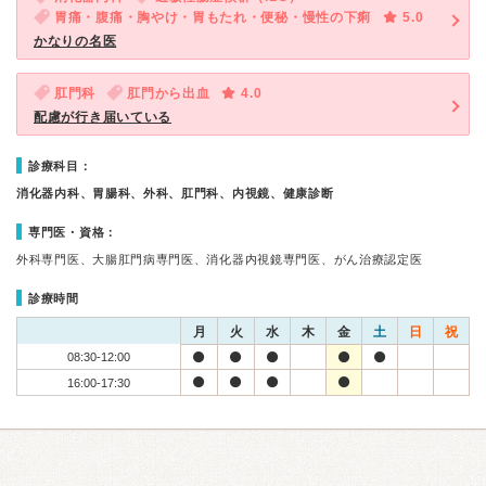
胃痛・腹痛・胸やけ・胃もたれ・便秘・慢性の下痢
5.0
かなりの名医
肛門科
肛門から出血
4.0
配慮が行き届いている
診療科目：
消化器内科、胃腸科、外科、肛門科、内視鏡、健康診断
専門医・資格：
外科専門医、大腸肛門病専門医、消化器内視鏡専門医、がん治療認定医
診療時間
月
火
水
木
金
土
日
祝
08:30-12:00
16:00-17:30