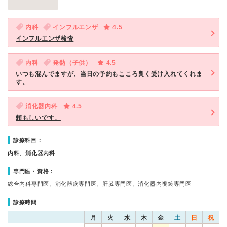
内科
インフルエンザ
4.5
インフルエンザ検査
内科
発熱（子供）
4.5
いつも混んでますが、当日の予約もこころ良く受け入れてくれま
す。
消化器内科
4.5
頼もしいです。
診療科目：
内科、消化器内科
専門医・資格：
総合内科専門医、消化器病専門医、肝臓専門医、消化器内視鏡専門医
診療時間
月
火
水
木
金
土
日
祝