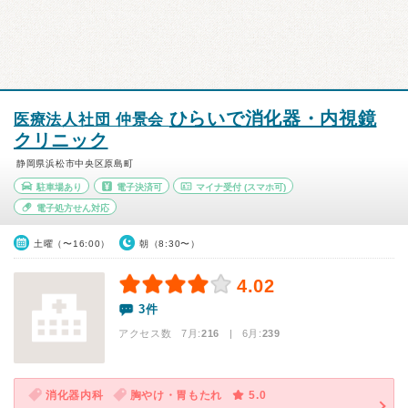
ひらいで消化器・内視鏡
医療法人社団 仲景会
クリニック
静岡県浜松市中央区原島町
駐車場あり
電子決済可
マイナ受付
(スマホ可)
電子処方せん対応
土曜（〜16:00）
朝（8:30〜）
4.02
3件
アクセス数 7月:
216
| 6月:
239
消化器内科
胸やけ・胃もたれ
5.0