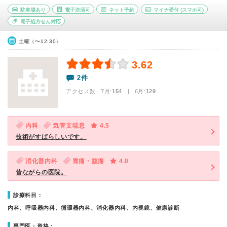
駐車場あり
電子決済可
ネット予約
マイナ受付
(スマホ可)
電子処方せん対応
土曜（〜12:30）
3.62
2件
アクセス数 7月:
154
| 6月:
129
内科
気管支喘息
4.5
技術がすばらしいです。
消化器内科
胃痛・腹痛
4.0
昔ながらの医院。
診療科目：
内科、呼吸器内科、循環器内科、消化器内科、内視鏡、健康診断
専門医・資格：