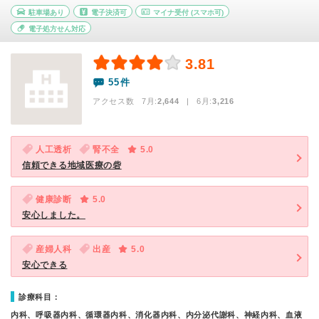
駐車場あり
電子決済可
マイナ受付
(スマホ可)
電子処方せん対応
3.81
55件
アクセス数 7月:
2,644
| 6月:
3,216
人工透析
腎不全
5.0
信頼できる地域医療の砦
健康診断
5.0
安心しました。
産婦人科
出産
5.0
安心できる
診療科目：
内科、呼吸器内科、循環器内科、消化器内科、内分泌代謝科、神経内科、血液