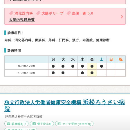
消化器内科
大腸ポリープ
血便
5.0
大腸内視鏡検査
診療科目：
内科、消化器内科、胃腸科、外科、肛門科、漢方、内視鏡、健康診断
診療時間
月
火
水
木
金
土
日
祝
09:30-12:00
15:30-18:00
浜松ろうさい病
独立行政法人労働者健康安全機構
院
静岡県浜松市中央区将監町
駐車場あり
電子決済可
マイナ受付
(スマホ可)