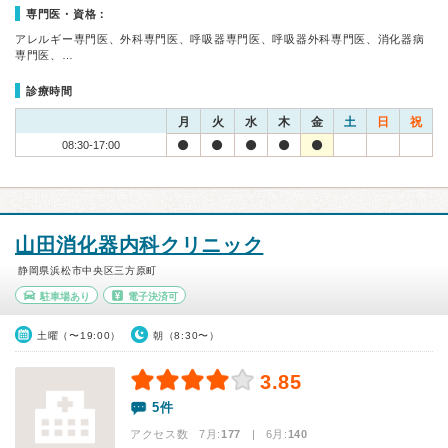
専門医・資格：
アレルギー専門医、外科専門医、呼吸器専門医、呼吸器外科専門医、消化器病
専門医、…
診療時間
月
火
水
木
金
土
日
祝
08:30-17:00
山田消化器内科クリニック
静岡県浜松市中央区三方原町
駐車場あり
電子決済可
土曜（〜19:00）
朝（8:30〜）
3.85
5件
アクセス数 7月:
177
| 6月:
140