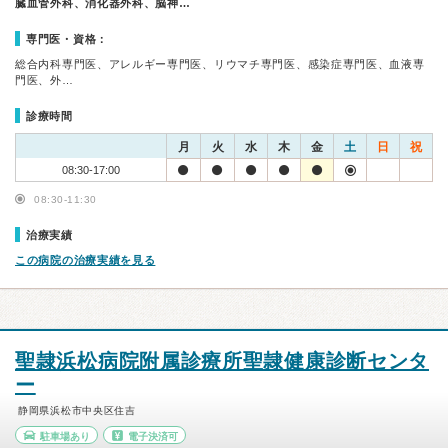
臓血管外科、消化器外科、脳神…
専門医・資格：
総合内科専門医、アレルギー専門医、リウマチ専門医、感染症専門医、血液専
門医、外…
診療時間
月
火
水
木
金
土
日
祝
08:30-17:00
08:30-11:30
治療実績
この病院の治療実績を見る
聖隷浜松病院附属診療所聖隷健康診断センタ
ー
静岡県浜松市中央区住吉
駐車場あり
電子決済可