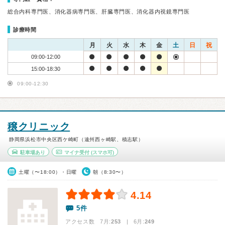
総合内科専門医、消化器病専門医、肝臓専門医、消化器内視鏡専門医
診療時間
月
火
水
木
金
土
日
祝
09:00-12:00
15:00-18:30
09:00-12:30
穣クリニック
静岡県浜松市中央区西ケ崎町（遠州西ヶ崎駅、積志駅）
駐車場あり
マイナ受付
(スマホ可)
土曜（〜18:00）・日曜
朝（8:30〜）
4.14
5件
アクセス数 7月:
253
| 6月:
249