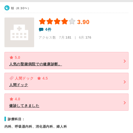
朝（8:30〜）
3.90
4件
アクセス数 7月:
181
| 6月:
176
5.0
人気の聖隷病院での健康診断。
人間ドック
4.5
人間ドック
4.0
健診してきました
診療科目：
内科、呼吸器内科、消化器内科、婦人科