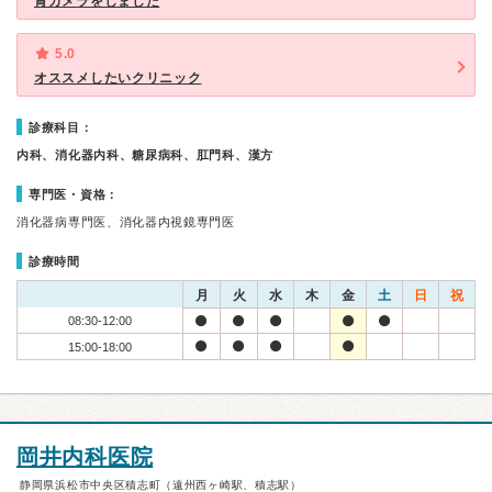
胃カメラをしました
5.0
オススメしたいクリニック
診療科目：
内科、消化器内科、糖尿病科、肛門科、漢方
専門医・資格：
消化器病専門医、消化器内視鏡専門医
診療時間
月
火
水
木
金
土
日
祝
08:30-12:00
15:00-18:00
岡井内科医院
静岡県浜松市中央区積志町（遠州西ヶ崎駅、積志駅）