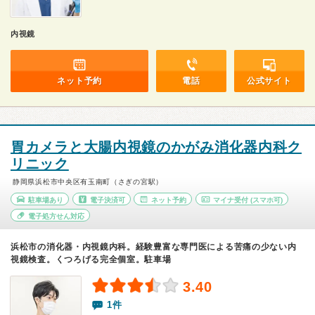
内視鏡
ネット予約
電話
公式サイト
胃カメラと大腸内視鏡のかがみ消化器内科ク
リニック
静岡県浜松市中央区有玉南町（さぎの宮駅）
駐車場あり
電子決済可
ネット予約
マイナ受付
(スマホ可)
電子処方せん対応
浜松市の消化器・内視鏡内科。経験豊富な専門医による苦痛の少ない内
視鏡検査。くつろげる完全個室。駐車場
3.40
1件