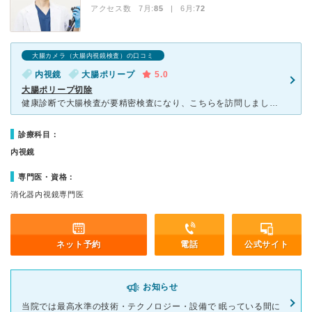
アクセス数 7月:
85
| 6月:
72
大腸カメラ（大腸内視鏡検査）の口コミ
内視鏡
大腸ポリープ
5.0
大腸ポリープ切除
健康診断で大腸検査が要精密検査になり、こちらを訪問しました。総合病院だと受診前1ヶ月ほど待たされますが、こちらはすぐに受診でき、大腸内視鏡検査の予約もスムーズに取れました。 当日は完全個室でテレビを
診療科目：
内視鏡
専門医・資格：
消化器内視鏡専門医
ネット予約
電話
公式サイト
お知らせ
当院では最高水準の技術・テクノロジー・設備で 眠っている間に