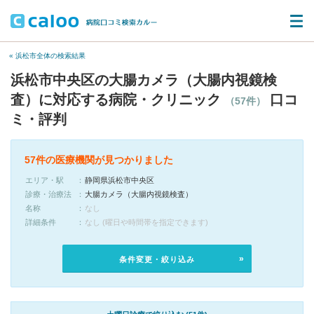
« 浜松市全体の検索結果
浜松市中央区の大腸カメラ（大腸内視鏡検
査）に対応する病院・クリニック
口コ
（57件）
ミ・評判
57件の医療機関が見つかりました
エリア・駅
静岡県浜松市中央区
診療・治療法
大腸カメラ（大腸内視鏡検査）
名称
なし
詳細条件
なし (曜日や時間帯を指定できます)
条件変更・絞り込み