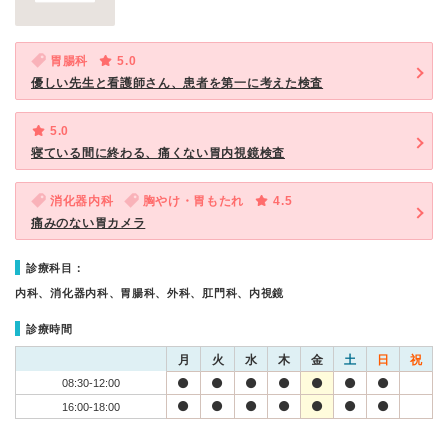
胃腸科
5.0
優しい先生と看護師さん、患者を第一に考えた検査
5.0
寝ている間に終わる、痛くない胃内視鏡検査
消化器内科
胸やけ・胃もたれ
4.5
痛みのない胃カメラ
診療科目：
内科、消化器内科、胃腸科、外科、肛門科、内視鏡
診療時間
月
火
水
木
金
土
日
祝
08:30-12:00
16:00-18:00