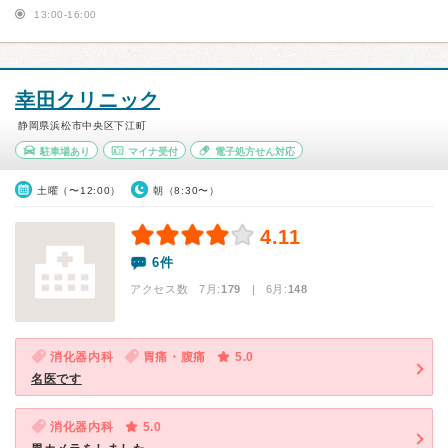
13:00-16:00
幸田クリニック
静岡県浜松市中央区下江町
駐車場あり
マイナ受付
電子処方せん対応
土曜（〜12:00）
朝（8:30〜）
4.11
6件
アクセス数 7月:
179
| 6月:
148
消化器内科
胃痛・腹痛
5.0
名医です
消化器内科
5.0