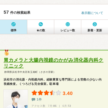
57
件の検索結果
表示順について
標準
★の数
レビュー数
新着・更新
胃カメラと大腸内視鏡のかがみ消化器内科ク
リニック
静岡県浜松市中央区有玉南町（さぎの宮駅）
浜松市の消化器・内視鏡内科。経験豊富な専門医による苦痛の少ない内
視鏡検査。くつろげる完全個室。駐車場
3.40
1件
アクセス数 7月:
85
| 6月:
72