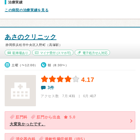
治療実績
この病院の治療実績を見る
あさのクリニック
静岡県浜松市中央区入野町（高塚駅）
駐車場あり
マイナ受付
(スマホ可)
電子処方せん対応
土曜（〜12:00）
朝（8:30〜）
4.17
3件
アクセス数 7月:
431
| 6月:
417
肛門科
肛門から出血
5.0
大変良かったです。
消化器内科
過敏性腸症候群（IBS）