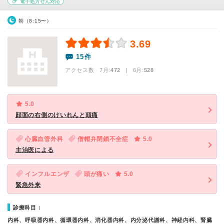
電子処方せん対応
朝（8:15〜）
3.69
15件
アクセス数 7月:
472
| 6月:
528
5.0
顔面の右側のけいれんと頭痛
心臓血管外科
僧帽弁閉鎖不全症
5.0
主治医による
インフルエンザ
頭が痛い
5.0
緊急外来
診療科目：
内科、呼吸器内科、循環器内科、消化器内科、内分泌代謝科、神経内科、腎臓