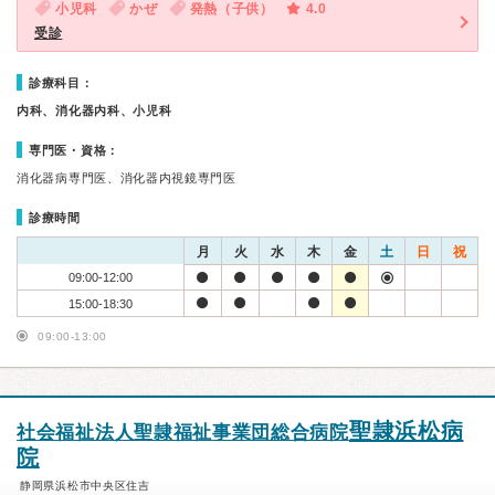
小児科
かぜ
発熱（子供）
4.0
受診
診療科目：
内科、消化器内科、小児科
専門医・資格：
消化器病専門医、消化器内視鏡専門医
診療時間
月
火
水
木
金
土
日
祝
09:00-12:00
15:00-18:30
09:00-13:00
聖隷浜松病
社会福祉法人聖隷福祉事業団総合病院
院
静岡県浜松市中央区住吉