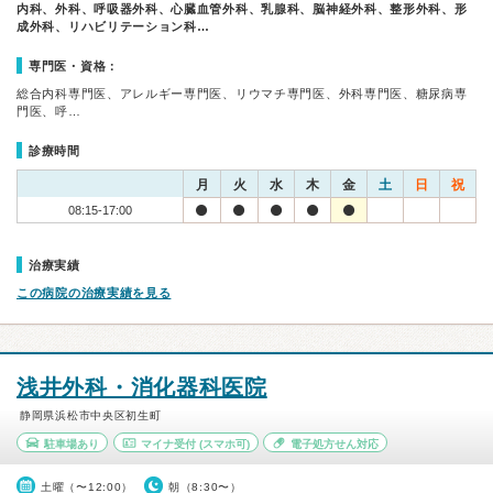
内科、外科、呼吸器外科、心臓血管外科、乳腺科、脳神経外科、整形外科、形
成外科、リハビリテーション科…
専門医・資格：
総合内科専門医、アレルギー専門医、リウマチ専門医、外科専門医、糖尿病専
門医、呼…
診療時間
月
火
水
木
金
土
日
祝
08:15-17:00
治療実績
この病院の治療実績を見る
浅井外科・消化器科医院
静岡県浜松市中央区初生町
駐車場あり
マイナ受付
(スマホ可)
電子処方せん対応
土曜（〜12:00）
朝（8:30〜）