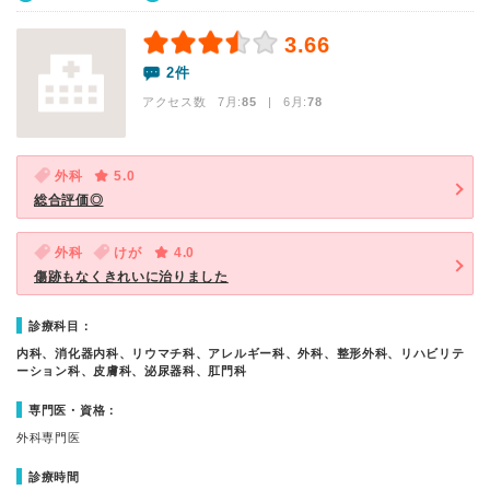
3.66
2件
アクセス数 7月:
85
| 6月:
78
外科
5.0
総合評価◎
外科
けが
4.0
傷跡もなくきれいに治りました
診療科目：
内科、消化器内科、リウマチ科、アレルギー科、外科、整形外科、リハビリテ
ーション科、皮膚科、泌尿器科、肛門科
専門医・資格：
外科専門医
診療時間