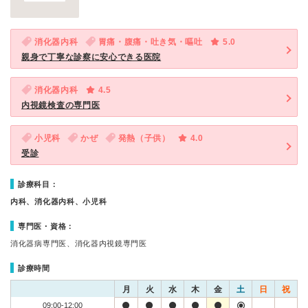
消化器内科
胃痛・腹痛・吐き気・嘔吐
5.0
親身で丁寧な診察に安心できる医院
消化器内科
4.5
内視鏡検査の専門医
小児科
かぜ
発熱（子供）
4.0
受診
診療科目：
内科、消化器内科、小児科
専門医・資格：
消化器病専門医、消化器内視鏡専門医
診療時間
月
火
水
木
金
土
日
祝
09:00-12:00