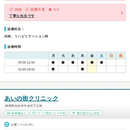
内科
体調不良
4.5
丁寧な先生です
診療科目：
内科、リハビリテーション科
診療時間
月
火
水
木
金
土
日
祝
09:00-12:00
15:00-18:00
あいの街クリニック
静岡県浜松市中央区下江町
駐車場あり
マイナ受付
(スマホ可)
電子処方せん対応
土曜（〜12:30）