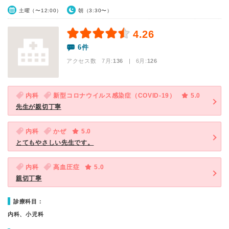
土曜（〜12:00）
朝（3:30〜）
4.26
6件
アクセス数 7月:
136
| 6月:
126
内科
新型コロナウイルス感染症（COVID-19）
5.0
先生が親切丁寧
内科
かぜ
5.0
とてもやさしい先生です。
内科
高血圧症
5.0
親切丁寧
診療科目：
内科、小児科