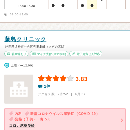
15:00-18:30
09:00-13:00
藤島クリニック
静岡県浜松市中央区有玉北町（さぎの宮駅）
駐車場あり
マイナ受付
(スマホ可)
電子処方せん対応
土曜（〜12:00）
3.83
2件
アクセス数 7月:
52
| 6月:
37
内科
新型コロナウイルス感染症（COVID-19）
発熱（子供）
5.0
コロナ感染受診