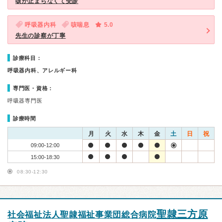
咳が止まらなくて受診
呼吸器内科
咳喘息
5.0
先生の診察が丁寧
診療科目：
呼吸器内科、アレルギー科
専門医・資格：
呼吸器専門医
診療時間
月
火
水
木
金
土
日
祝
09:00-12:00
15:00-18:30
08:30-12:30
聖隷三方原
社会福祉法人聖隷福祉事業団総合病院