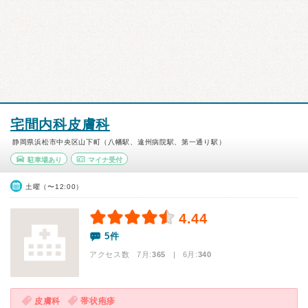
宅間内科皮膚科
静岡県浜松市中央区山下町（八幡駅、遠州病院駅、第一通り駅）
駐車場あり
マイナ受付
土曜（〜12:00）
4.44
5件
アクセス数 7月:
365
| 6月:
340
皮膚科
帯状疱疹