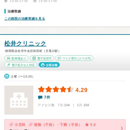
13:00-17:00
15:00-17:00
治療実績
この病院の治療実績を見る
松井クリニック
静岡県浜松市中央区和田町（天竜川駅）
駐車場あり
電子決済可
マイナ受付
(スマホ可)
電子処方せん対応
女医在籍
土曜（〜13:30）
4.29
7件
アクセス数 7月:
104
| 6月:
100
小児科
発熱（子供）・下痢（子供）
5.0