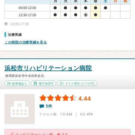
月
火
水
木
金
土
日
祝
09:00-12:00
13:30-17:00
13:00-17:00
治療実績
この病院の治療実績を見る
浜松市リハビリテーション病院
静岡県浜松市中央区和合北
駐車場あり
電子決済可
マイナ受付
(スマホ可)
4.44
5件
アクセス数 7月:
521
| 6月:
479
リハビリテーション科
5.0