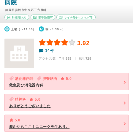
病院
静岡県浜松市中央区三方原町
駐車場あり
電子決済可
マイナ受付
(スマホ可)
土曜（〜11:30）
朝（8:30〜）
3.92
14件
アクセス数 7月:
883
| 6月:
728
消化器内科
胆管結石
5.0
救急及び消化器内科
精神科
5.0
ありがとうございました
5.0
産むならここ！ユニーク先生あり。