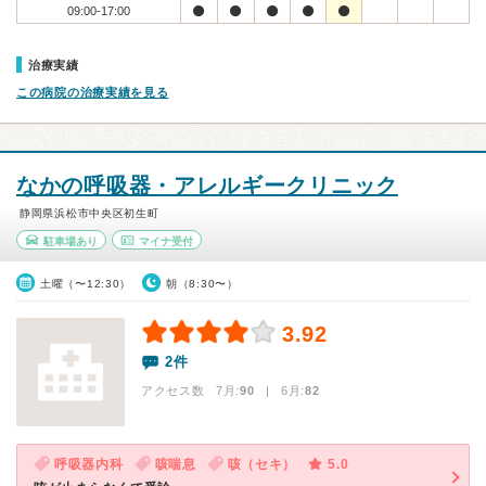
09:00-17:00
治療実績
この病院の治療実績を見る
なかの呼吸器・アレルギークリニック
静岡県浜松市中央区初生町
駐車場あり
マイナ受付
土曜（〜12:30）
朝（8:30〜）
3.92
2件
アクセス数 7月:
90
| 6月:
82
呼吸器内科
咳喘息
咳（セキ）
5.0