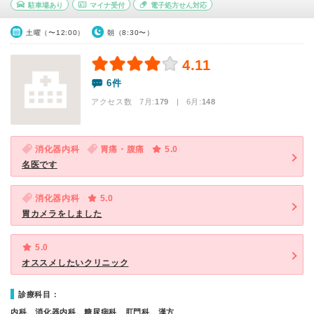
駐車場あり
マイナ受付
電子処方せん対応
土曜（〜12:00）
朝（8:30〜）
4.11
6件
アクセス数 7月:
179
| 6月:
148
消化器内科
胃痛・腹痛
5.0
名医です
消化器内科
5.0
胃カメラをしました
5.0
オススメしたいクリニック
診療科目：
内科、消化器内科、糖尿病科、肛門科、漢方