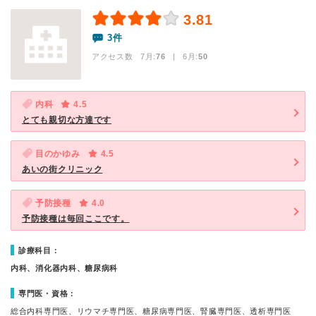
3.81
3件
アクセス数 7月:
76
| 6月:
50
内科
4.5
とても親切な方達です
目のかゆみ
4.5
あいの街クリニック
予防接種
4.0
予防接種は毎回ここです。
診療科目：
内科、消化器内科、糖尿病科
専門医・資格：
総合内科専門医、リウマチ専門医、糖尿病専門医、腎臓専門医、透析専門医