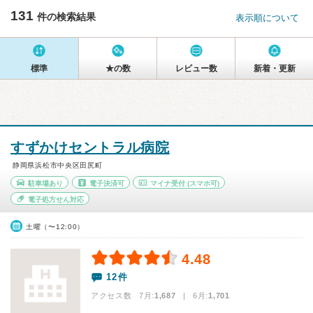
131
件の検索結果
表示順について
標準
★の数
レビュー数
新着・更新
すずかけセントラル病院
静岡県浜松市中央区田尻町
駐車場あり
電子決済可
マイナ受付
(スマホ可)
電子処方せん対応
土曜（〜12:00）
4.48
12件
アクセス数 7月:
1,687
| 6月:
1,701