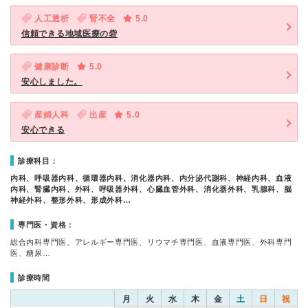
人工透析
腎不全
5.0
信頼できる地域医療の砦
健康診断
5.0
安心しました。
産婦人科
出産
5.0
安心できる
診療科目：
内科、呼吸器内科、循環器内科、消化器内科、内分泌代謝科、神経内科、血液
内科、腎臓内科、外科、呼吸器外科、心臓血管外科、消化器外科、乳腺科、脳
神経外科、整形外科、形成外科…
専門医・資格：
総合内科専門医、アレルギー専門医、リウマチ専門医、血液専門医、外科専門
医、糖尿…
診療時間
月
火
水
木
金
土
日
祝