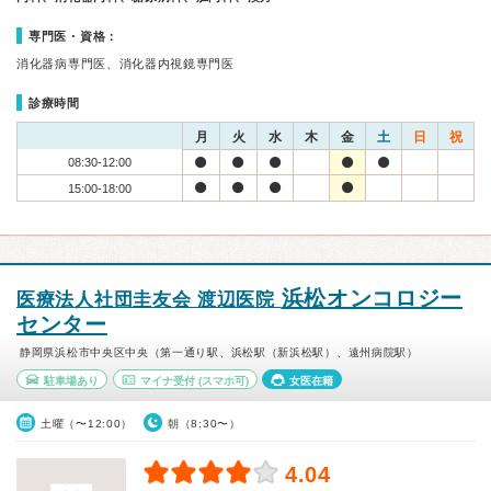
専門医・資格：
消化器病専門医、消化器内視鏡専門医
診療時間
月
火
水
木
金
土
日
祝
08:30-12:00
15:00-18:00
浜松オンコロジー
医療法人社団圭友会 渡辺医院
センター
静岡県浜松市中央区中央（第一通り駅、浜松駅（新浜松駅）、遠州病院駅）
駐車場あり
マイナ受付
(スマホ可)
女医在籍
土曜（〜12:00）
朝（8:30〜）
4.04