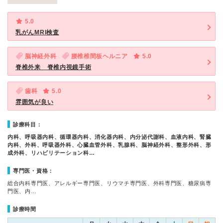
5.0
乳がんMRI検査
脳神経外科
腰椎椎間板ヘルニア
5.0
脊椎外来 脊椎内視鏡手術
歯科
5.0
雰囲気が良い
診療科目：
内科、呼吸器内科、循環器内科、消化器内科、内分泌代謝科、血液内科、腎臓
内科、外科、呼吸器外科、心臓血管外科、乳腺科、脳神経外科、整形外科、形
成外科、リハビリテーション科…
専門医・資格：
総合内科専門医、アレルギー専門医、リウマチ専門医、外科専門医、糖尿病専
門医、内…
診療時間