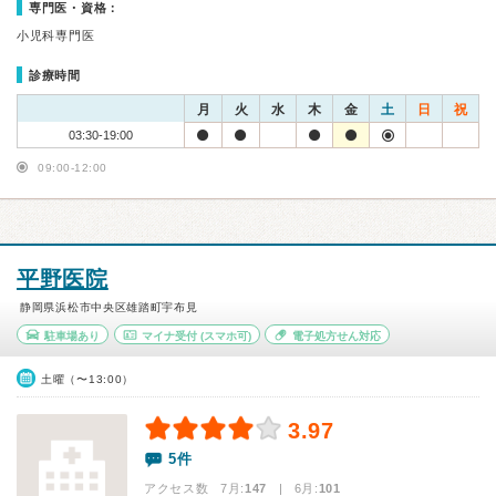
専門医・資格：
小児科専門医
診療時間
月
火
水
木
金
土
日
祝
03:30-19:00
09:00-12:00
平野医院
静岡県浜松市中央区雄踏町宇布見
駐車場あり
マイナ受付
(スマホ可)
電子処方せん対応
土曜（〜13:00）
3.97
5件
アクセス数 7月:
147
| 6月:
101