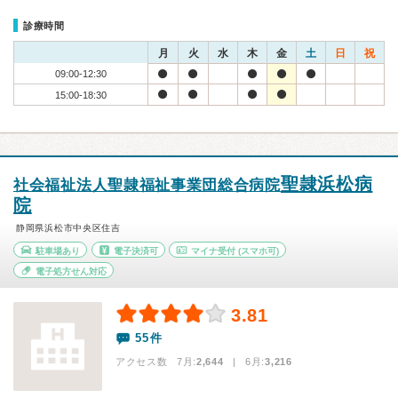
診療時間
月
火
水
木
金
土
日
祝
09:00-12:30
15:00-18:30
聖隷浜松病
社会福祉法人聖隷福祉事業団総合病院
院
静岡県浜松市中央区住吉
駐車場あり
電子決済可
マイナ受付
(スマホ可)
電子処方せん対応
3.81
55件
アクセス数 7月:
2,644
| 6月:
3,216