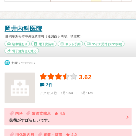
岡井内科医院
静岡県浜松市中央区積志町（遠州西ヶ崎駅、積志駅）
駐車場あり
電子決済可
ネット予約
マイナ受付
(スマホ可)
電子処方せん対応
土曜（〜12:30）
3.62
2件
アクセス数 7月:
154
| 6月:
129
内科
気管支喘息
4.5
技術がすばらしいです。
消化器内科
胃痛・腹痛
4.0