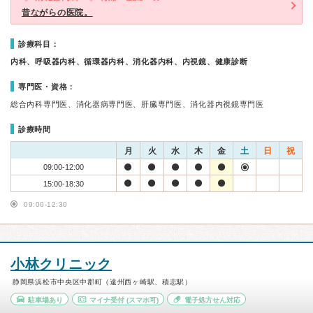
昔ながらの医院。
診療科目：
内科、呼吸器内科、循環器内科、消化器内科、内視鏡、健康診断
専門医・資格：
総合内科専門医、消化器病専門医、肝臓専門医、消化器内視鏡専門医
診療時間
月
火
水
木
金
土
日
祝
09:00-12:00
15:00-18:30
09:00-12:30
小林クリニック
静岡県浜松市中央区中郡町（遠州西ヶ崎駅、積志駅）
駐車場あり
マイナ受付
(スマホ可)
電子処方せん対応