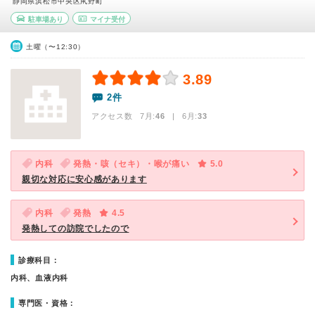
静岡県浜松市中央区鼡野町
駐車場あり
マイナ受付
土曜（〜12:30）
3.89
2件
アクセス数 7月:
46
| 6月:
33
内科
発熱・咳（セキ）・喉が痛い
5.0
親切な対応に安心感があります
内科
発熱
4.5
発熱しての訪院でしたので
診療科目：
内科、血液内科
専門医・資格：