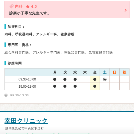
内科
4.0
診察が丁寧な先生です。
診療科目：
内科、呼吸器内科、アレルギー科、健康診断
専門医・資格：
総合内科専門医、アレルギー専門医、呼吸器専門医、気管支鏡専門医
診療時間
月
火
水
木
金
土
日
祝
09:30-13:00
15:00-19:00
09:30-13:30
幸田クリニック
静岡県浜松市中央区下江町