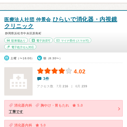
ひらいで消化器・内視鏡
医療法人社団 仲景会
クリニック
静岡県浜松市中央区原島町
駐車場あり
電子決済可
マイナ受付
(スマホ可)
電子処方せん対応
土曜（〜16:00）
朝（8:30〜）
4.02
3件
アクセス数 7月:
216
| 6月:
239
消化器内科
胸やけ・胃もたれ
5.0
丁寧です
消化器内科
5.0