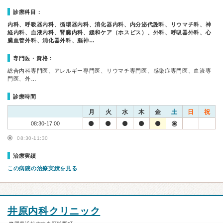
診療科目：
内科、呼吸器内科、循環器内科、消化器内科、内分泌代謝科、リウマチ科、神
経内科、血液内科、腎臓内科、緩和ケア（ホスピス）、外科、呼吸器外科、心
臓血管外科、消化器外科、脳神…
専門医・資格：
総合内科専門医、アレルギー専門医、リウマチ専門医、感染症専門医、血液専
門医、外…
診療時間
月
火
水
木
金
土
日
祝
08:30-17:00
08:30-11:30
治療実績
この病院の治療実績を見る
井原内科クリニック