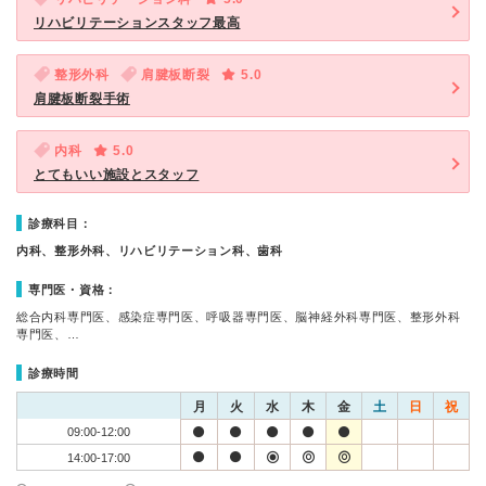
リハビリテーションスタッフ最高
整形外科
肩腱板断裂
5.0
肩腱板断裂手術
内科
5.0
とてもいい施設とスタッフ
診療科目：
内科、整形外科、リハビリテーション科、歯科
専門医・資格：
総合内科専門医、感染症専門医、呼吸器専門医、脳神経外科専門医、整形外科
専門医、…
診療時間
月
火
水
木
金
土
日
祝
09:00-12:00
14:00-17:00