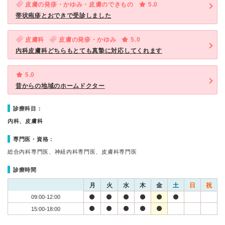
皮膚の発疹・かゆみ・皮膚のできもの
5.0
帯状疱疹とおできで受診しました
皮膚科
皮膚の発疹・かゆみ
5.0
内科皮膚科どちらもとても真摯に対応してくれます
5.0
昔からの地域のホームドクター
診療科目：
内科、皮膚科
専門医・資格：
総合内科専門医、神経内科専門医、皮膚科専門医
診療時間
月
火
水
木
金
土
日
祝
09:00-12:00
15:00-18:00