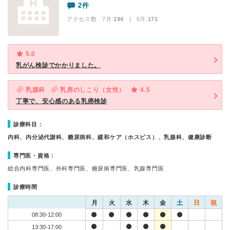
2件
アクセス数 7月:
194
| 6月:
171
5.0
乳がん検診でかかりました。
乳腺科
乳房のしこり（女性）
4.5
丁寧で、安心感のある乳癌検診
診療科目：
内科、内分泌代謝科、糖尿病科、緩和ケア（ホスピス）、乳腺科、健康診断
専門医・資格：
総合内科専門医、外科専門医、糖尿病専門医、乳腺専門医
診療時間
月
火
水
木
金
土
日
祝
08:30-12:00
13:30-17:00