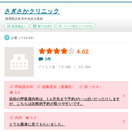
さぎさかクリニック
静岡県浜松市中央区大島町
駐車場あり
電子決済可
マイナ受付
(スマホ可)
土曜（〜13:30）
4.02
3件
アクセス数 7月:
192
| 6月:
146
呼吸器内科
副鼻腔炎（蓄膿症）
咳（セキ）
5.0
浜松の呼吸器内科は、1ヵ月先まで予約がいっぱいだったりします
が、こちらは比較的予約が取りやすいです。
内科
5.0
とても親身に見てもらいました。