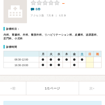
－
0件
アクセス数 7月:
8
| 6月:
9
診療科目：
内科、胃腸科、外科、整形外科、リハビリテーション科、皮膚科、泌尿器科、
肛門科、小児科
診療時間
月
火
水
木
金
土
日
祝
08:30-12:00
16:30-19:00
«前
1/1ページ
次»