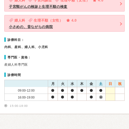
婦人科
子宮内膜症
生理不順（女性）
4.0
子宮頸がんの検診と生理不順の検査
婦人科
生理不順（女性）
4.0
小さめの、昔ながらの病院
診療科目：
内科、産科、婦人科、小児科
専門医・資格：
産婦人科専門医
診療時間
月
火
水
木
金
土
日
祝
09:00-12:00
16:00-19:00
15:00-18:00