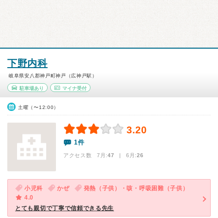
下野内科
岐阜県安八郡神戸町神戸（広神戸駅）
駐車場あり
マイナ受付
土曜（〜12:00）
3.20
1件
アクセス数 7月:
47
| 6月:
26
小児科
かぜ
発熱（子供）・咳・呼吸困難（子供）
4.0
とても親切で丁寧で信頼できる先生