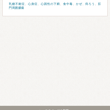
乳糖不耐症
、
心身症
、
心因性の下痢
、
食中毒
、
かぜ
、
痔ろう
、
肛
門周囲膿瘍