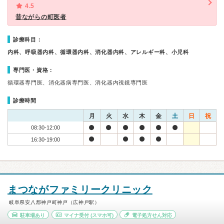
4.5
昔ながらの町医者
診療科目：
内科、呼吸器内科、循環器内科、消化器内科、アレルギー科、小児科
専門医・資格：
循環器専門医、消化器病専門医、消化器内視鏡専門医
診療時間
月
火
水
木
金
土
日
祝
08:30-12:00
16:30-19:00
まつながファミリークリニック
岐阜県安八郡神戸町神戸（広神戸駅）
駐車場あり
マイナ受付
(スマホ可)
電子処方せん対応