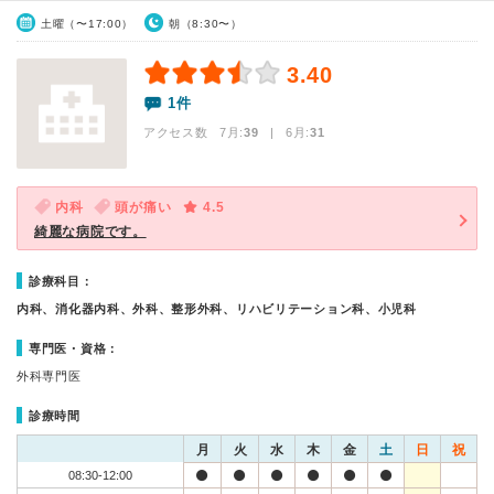
土曜（〜17:00）
朝（8:30〜）
3.40
1件
アクセス数 7月:
39
| 6月:
31
内科
頭が痛い
4.5
綺麗な病院です。
診療科目：
内科、消化器内科、外科、整形外科、リハビリテーション科、小児科
専門医・資格：
外科専門医
診療時間
月
火
水
木
金
土
日
祝
08:30-12:00