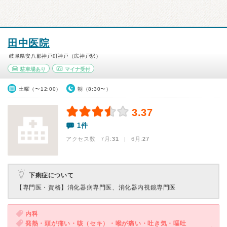
田中医院
岐阜県安八郡神戸町神戸（広神戸駅）
駐車場あり
マイナ受付
土曜（〜12:00）
朝（8:30〜）
3.37
1件
アクセス数 7月:
31
| 6月:
27
下痢症について
【専門医・資格】
消化器病専門医、消化器内視鏡専門医
内科
発熱・頭が痛い・咳（セキ）・喉が痛い・吐き気・嘔吐