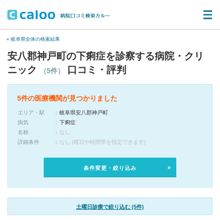
« 岐阜県全体の検索結果
安八郡神戸町の下痢症を診察する病院・クリ
ニック
口コミ・評判
（5件）
5件の医療機関が見つかりました
エリア・駅
岐阜県安八郡神戸町
病気
下痢症
名称
なし
詳細条件
なし (曜日や時間帯を指定できます)
条件変更・絞り込み
土曜日診療で絞り込む (5件)