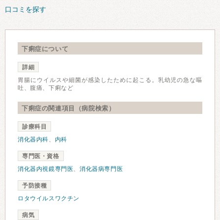
口コミを探す
下痢症について
詳細
胃腸にウイルスや細菌が感染したために起こる。乳幼児の急な嘔
吐、腹痛、下痢など
下痢症の関連項目（病院検索）
診療科目
消化器内科
、
内科
専門医・資格
消化器内視鏡専門医
、
消化器病専門医
予防接種
ロタウイルスワクチン
病気