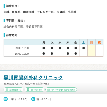
診療科目：
内科、胃腸科、糖尿病科、アレルギー科、皮膚科、小児科
専門医・資格：
総合内科専門医、呼吸器専門医
診療時間
月
火
水
木
金
土
日
祝
09:00-12:00
16:00-19:00
黒川胃腸科外科クリニック
岐阜県安八郡神戸町北一色（北神戸駅）
駐車場あり
電子決済可
マイナ受付
(スマホ可)
土曜（〜12:00）
朝（8:30〜）