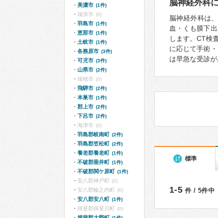
脳神経外科
美濃市
(1件)
瑞浪市
(0)
脳神経外科は
羽島市
(1件)
血・くも膜下出
恵那市
(1件)
します。CT検
土岐市
(1件)
に応じて手術・
各務原市
(3件)
は早急な受診が
可児市
(3件)
山県市
(2件)
瑞穂市
(0)
飛騨市
(2件)
本巣市
(1件)
郡上市
(2件)
下呂市
(2件)
海津市
(0)
羽島郡岐南町
(2件)
羽島郡笠松町
(2件)
養老郡養老町
(1件)
標準
不破郡垂井町
(1件)
不破郡関ケ原町
(1件)
安八郡神戸町
(0)
1-5
安八郡輪之内町
件 / 5件中
(0)
安八郡安八町
(1件)
揖斐郡揖斐川町
(0)
揖斐郡大野町
(1件)