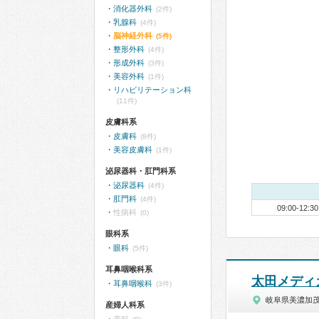
消化器外科
(2件)
乳腺科
(4件)
脳神経外科
(5件)
整形外科
(4件)
形成外科
(3件)
美容外科
(1件)
リハビリテーション科
(11件)
皮膚科系
皮膚科
(8件)
美容皮膚科
(1件)
泌尿器科・肛門科系
泌尿器科
(4件)
肛門科
(4件)
09:00-12:30
性病科
(0)
眼科系
眼科
(5件)
耳鼻咽喉科系
太田メディ
耳鼻咽喉科
(3件)
岐阜県美濃加
産婦人科系