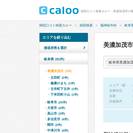
病院口コミ検索カルー - 美濃加茂市の
病院口コミ検索カルー
病院検索
脳神経外科
岐阜
エリアを絞り込む
美濃加茂
都道府県を選択
岐阜県
(81件)
岐阜県美濃加
美濃加茂市
(5件)
太田町
(2件)
健康のまち
(1件)
エリア・駅
古井町下古井
(1件)
診療科目
下米田町小山
(1件)
名称
詳細条件
岐阜市
(26件)
大垣市
(4件)
高山市
(3件)
多治見市
(4件)
関市
(2件)
中津川市
(4件)