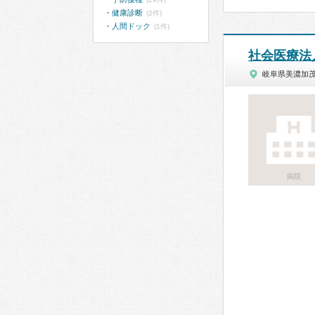
健康診断
(2件)
人間ドック
(1件)
社会医療法
岐阜県美濃加
病院