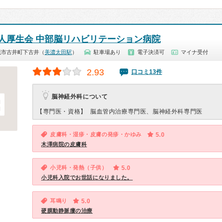
人厚生会 中部脳リハビリテーション病院
茂市古井町下古井（
美濃太田駅
）
駐車場あり
電子決済可
マイナ受付
2.93
口コミ13件
脳神経外科について
【専門医・資格】
脳血管内治療専門医、脳神経外科専門医
皮膚科・湿疹・皮膚の発疹・かゆみ
5.0
木澤病院の皮膚科
小児科・発熱（子供）
5.0
小児科入院でお世話になりました。
耳鳴り
5.0
硬膜動静脈瘻の治療