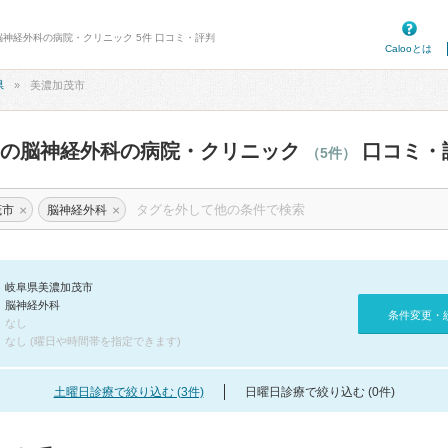
脳神経外科の病院・クリニック 5件 口コミ・評判
Calooとは
県
美濃加茂市
市の脳神経外科の病院・クリニック
口コミ・
（5件）
×
×
茂市
脳神経外科
岐阜県美濃加茂市
脳神経外科
条件変更・
なし
なし (曜日や時間帯を指定できます)
土曜日診療で絞り込む (3件)
日曜日診療で絞り込む (0件)