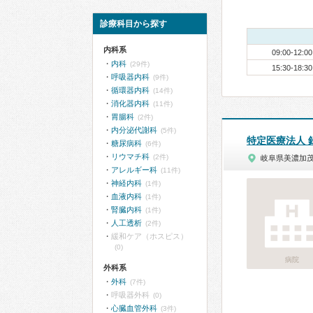
診療科目から探す
内科系
09:00-12:00
内科
(29件)
15:30-18:30
呼吸器内科
(9件)
循環器内科
(14件)
消化器内科
(11件)
胃腸科
(2件)
内分泌代謝科
(5件)
特定医療法人 
糖尿病科
(6件)
リウマチ科
(2件)
岐阜県美濃加
アレルギー科
(11件)
神経内科
(1件)
血液内科
(1件)
腎臓内科
(1件)
人工透析
(2件)
緩和ケア（ホスピス）
(0)
病院
外科系
外科
(7件)
呼吸器外科
(0)
心臓血管外科
(3件)