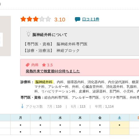
0）
3.10
口コミ1件
脳神経外科について
【専門医・資格】
脳神経外科専門医
【診療・治療法】
神経ブロック
内科
3.5
発熱外来で検査後60分待ちました
診療科：
脳神経外科
、内科、循環器内科、消化器内科、内分泌代謝科、糖尿
マチ科、アレルギー科、外科、心臓血管外科、消化器外科、乳腺科
科、リハビリテーション科、皮膚科、泌尿器科、肛門科、小児科、
専門医・資格：
アクセス数 7月：
110
| 6月：
113
| 年間：
1,114
月
火
水
木
金
土
●
●
●
●
●
●
●
●
●
●
●