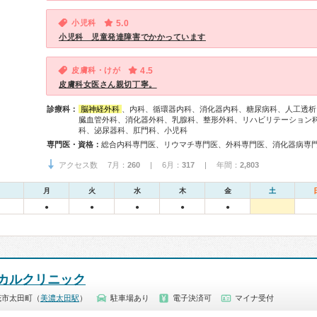
小児科
5.0
小児科 児童発達障害でかかっています
皮膚科・けが
4.5
皮膚科女医さん親切丁寧。
診療科：
脳神経外科
、内科、循環器内科、消化器内科、糖尿病科、人工透析
臓血管外科、消化器外科、乳腺科、整形外科、リハビリテーション
科、泌尿器科、肛門科、小児科
専門医・資格：
アクセス数 7月：
260
| 6月：
317
| 年間：
2,803
月
火
水
木
金
土
●
●
●
●
●
カルクリニック
茂市太田町（
美濃太田駅
）
駐車場あり
電子決済可
マイナ受付