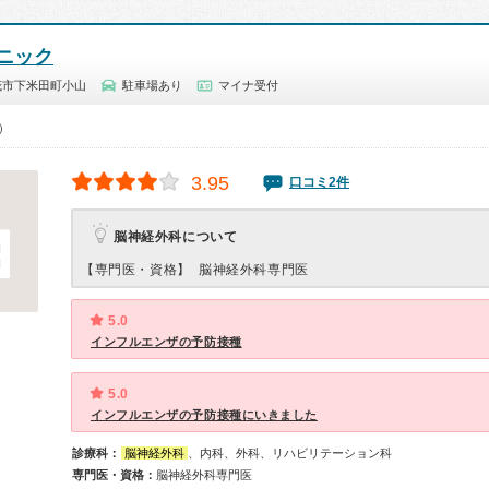
ニック
茂市下米田町小山
駐車場あり
マイナ受付
0）
3.95
口コミ2件
脳神経外科について
【専門医・資格】
脳神経外科専門医
5.0
インフルエンザの予防接種
5.0
インフルエンザの予防接種にいきました
診療科：
脳神経外科
、内科、外科、リハビリテーション科
専門医・資格：
脳神経外科専門医