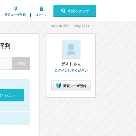
病院をさがす
新規ユーザ登録
ログイン
182,226
病院・
264,163
口コミ
評判
ゲスト
さん
ログインしてください
新規ユーザ登録
絞り込み »