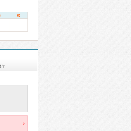
日
祝
受付