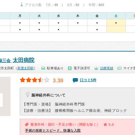
アクセス数 7月：
49
| 6月：
62
| 年間：
603
月
火
水
木
金
土
●
●
●
●
●
●
●
●
●
●
太田病院
録三会
茂市太田町（
美濃太田駅
）
駐車場あり
電子決済可
治療実績
マイナ
3.38
口コミ5件
脳神経外科について
【専門医・資格】
脳神経外科専門医
【診療・治療法】
腰椎椎間板ヘルニア摘出術、神経ブロック
整形外科・脱臼・手足が痛い（関節を除く）
5.0
手術の技術とスピード、快適な入院