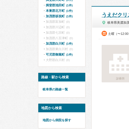
揖斐郡池田町
(1件)
本巣郡北方町
(1件)
うえだクリ
加茂郡坂祝町
(1件)
加茂郡富加町
(0)
岐阜県美濃加
加茂郡川辺町
(0)
加茂郡七宗町
(0)
土曜（〜12:0
加茂郡八百津町
(0)
加茂郡白川町
(1件)
加茂郡東白川村
(0)
可児郡御嵩町
(1件)
大野郡白川村
(0)
路線・駅から検索
診療所
岐阜県の路線一覧
地図から検索
地図から病院を探す