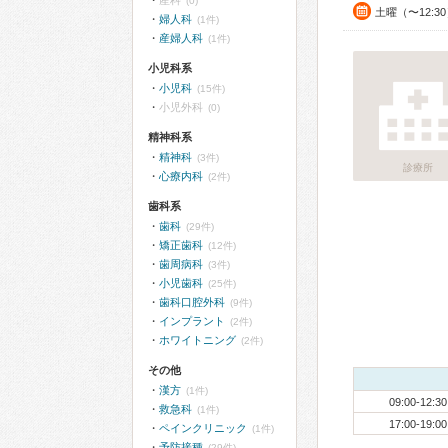
産科
(0)
土曜（〜12:3
婦人科
(1件)
産婦人科
(1件)
小児科系
小児科
(15件)
小児外科
(0)
精神科系
精神科
(3件)
診療所
心療内科
(2件)
歯科系
歯科
(29件)
矯正歯科
(12件)
歯周病科
(3件)
小児歯科
(25件)
歯科口腔外科
(9件)
インプラント
(2件)
ホワイトニング
(2件)
その他
漢方
(1件)
09:00-12:30
救急科
(1件)
17:00-19:00
ペインクリニック
(1件)
予防接種
(29件)