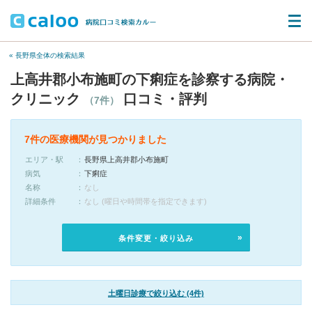
« 長野県全体の検索結果
上高井郡小布施町の下痢症を診察する病院・
クリニック
口コミ・評判
（7件）
7件の医療機関が見つかりました
エリア・駅
長野県上高井郡小布施町
病気
下痢症
名称
なし
詳細条件
なし (曜日や時間帯を指定できます)
条件変更・絞り込み
土曜日診療で絞り込む (4件)