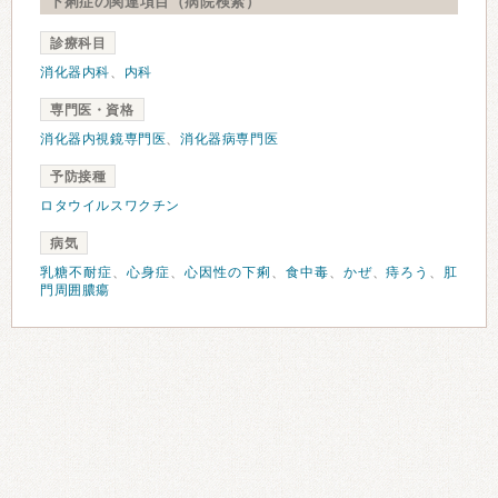
下痢症の関連項目（病院検索）
診療科目
消化器内科
、
内科
専門医・資格
消化器内視鏡専門医
、
消化器病専門医
予防接種
ロタウイルスワクチン
病気
乳糖不耐症
、
心身症
、
心因性の下痢
、
食中毒
、
かぜ
、
痔ろう
、
肛
門周囲膿瘍