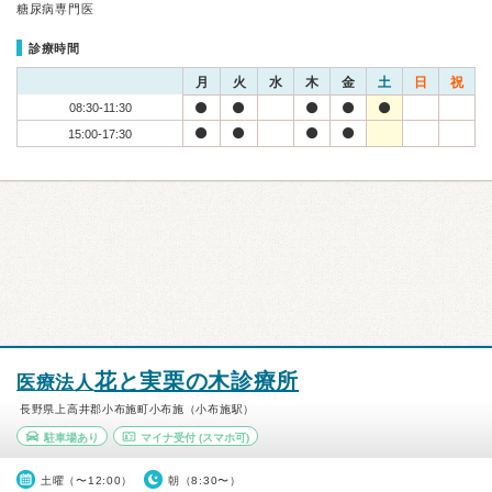
糖尿病専門医
診療時間
月
火
水
木
金
土
日
祝
08:30-11:30
15:00-17:30
花と実栗の木診療所
医療法人
長野県上高井郡小布施町小布施（小布施駅）
駐車場あり
マイナ受付
(スマホ可)
土曜（〜12:00）
朝（8:30〜）