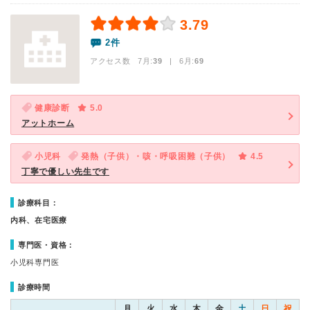
3.79
2件
アクセス数 7月:
39
| 6月:
69
健康診断
5.0
アットホーム
小児科
発熱（子供）・咳・呼吸困難（子供）
4.5
丁寧で優しい先生です
診療科目：
内科、在宅医療
専門医・資格：
小児科専門医
診療時間
月
火
水
木
金
土
日
祝