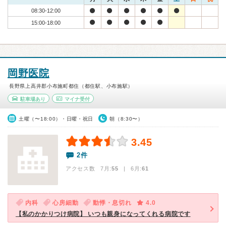
08:30-12:00
15:00-18:00
岡野医院
長野県上高井郡小布施町都住（都住駅、小布施駅）
駐車場あり
マイナ受付
土曜（〜18:00）・日曜・祝日
朝（8:30〜）
3.45
2件
アクセス数 7月:
55
| 6月:
61
内科
心房細動
動悸・息切れ
4.0
【私のかかりつけ病院】 いつも親身になってくれる病院です