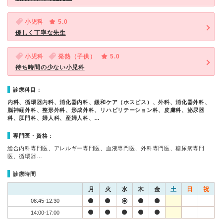
小児科
5.0
優しく丁寧な先生
小児科
発熱（子供）
5.0
待ち時間の少ない小児科
診療科目：
内科、循環器内科、消化器内科、緩和ケア（ホスピス）、外科、消化器外科、
脳神経外科、整形外科、形成外科、リハビリテーション科、皮膚科、泌尿器
科、肛門科、婦人科、産婦人科、…
専門医・資格：
総合内科専門医、アレルギー専門医、血液専門医、外科専門医、糖尿病専門
医、循環器…
診療時間
月
火
水
木
金
土
日
祝
08:45-12:30
14:00-17:00