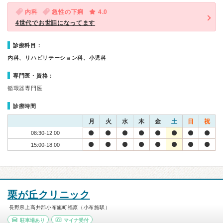
内科
急性の下痢
4.0
4世代でお世話になってます
診療科目：
内科、リハビリテーション科、小児科
専門医・資格：
循環器専門医
診療時間
月
火
水
木
金
土
日
祝
08:30-12:00
15:00-18:00
栗が丘クリニック
長野県上高井郡小布施町福原（小布施駅）
駐車場あり
マイナ受付