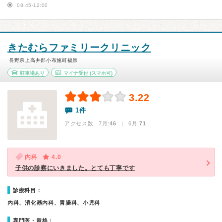
08:45-12:00
きたむらファミリークリニック
長野県上高井郡小布施町福原
駐車場あり
マイナ受付
(スマホ可)
3.22
1件
アクセス数 7月:
46
| 6月:
71
内科
4.0
子供の診察にいきました。とても丁寧です
診療科目：
内科、消化器内科、胃腸科、小児科
専門医・資格：