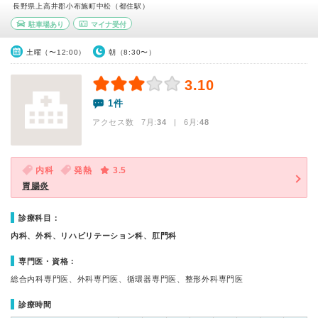
長野県上高井郡小布施町中松（都住駅）
駐車場あり
マイナ受付
土曜（〜12:00）
朝（8:30〜）
3.10
1件
アクセス数 7月:
34
| 6月:
48
内科
発熱
3.5
胃腸炎
診療科目：
内科、外科、リハビリテーション科、肛門科
専門医・資格：
総合内科専門医、外科専門医、循環器専門医、整形外科専門医
診療時間