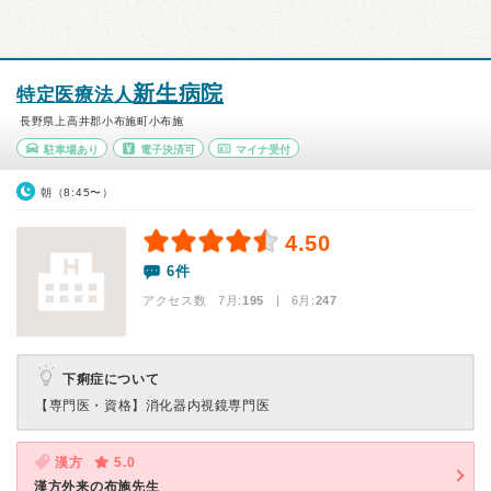
新生病院
特定医療法人
長野県上高井郡小布施町小布施
駐車場あり
電子決済可
マイナ受付
朝（8:45〜）
4.50
6件
アクセス数 7月:
195
| 6月:
247
下痢症について
【専門医・資格】
消化器内視鏡専門医
漢方
5.0
漢方外来の布施先生