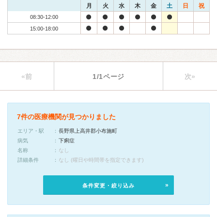
月
火
水
木
金
土
日
祝
08:30-12:00
15:00-18:00
«前
1/1ページ
次»
7件の医療機関が見つかりました
エリア・駅
長野県上高井郡小布施町
病気
下痢症
名称
なし
詳細条件
なし (曜日や時間帯を指定できます)
条件変更・絞り込み