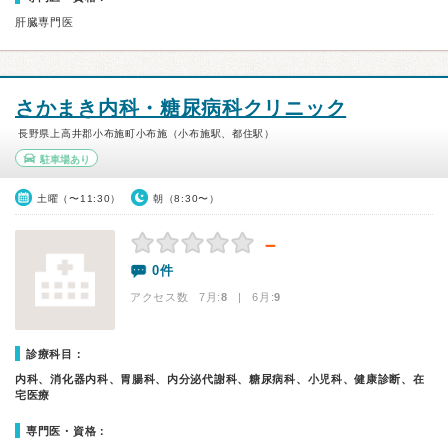
肝臓専門医
さかまき内科・糖尿病科クリニック
長野県上高井郡小布施町小布施（小布施駅、都住駅）
駐車場あり
土曜（〜11:30）
朝（8:30〜）
－
0件
アクセス数 7月:
8
| 6月:
9
診療科目：
内科、消化器内科、胃腸科、内分泌代謝科、糖尿病科、小児科、健康診断、在
宅医療
専門医・資格：