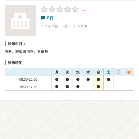
－
0件
アクセス数 7月:
6
| 6月:
6
診療科目：
内科、呼吸器内科、胃腸科
診療時間
月
火
水
木
金
土
日
祝
08:30-12:00
15:30-17:30