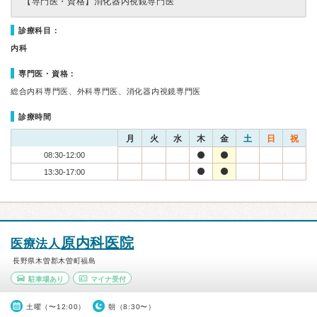
【専門医・資格】
消化器内視鏡専門医
診療科目：
内科
専門医・資格：
総合内科専門医、外科専門医、消化器内視鏡専門医
診療時間
月
火
水
木
金
土
日
祝
08:30-12:00
13:30-17:00
原内科医院
医療法人
長野県木曽郡木曽町福島
駐車場あり
マイナ受付
土曜（〜12:00）
朝（8:30〜）