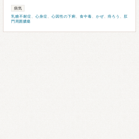
病気
乳糖不耐症
、
心身症
、
心因性の下痢
、
食中毒
、
かぜ
、
痔ろう
、
肛
門周囲膿瘍