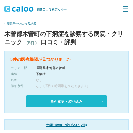
« 長野県全体の検索結果
木曽郡木曽町の下痢症を診察する病院・クリ
ニック
口コミ・評判
（5件）
5件の医療機関が見つかりました
エリア・駅
長野県木曽郡木曽町
病気
下痢症
名称
なし
詳細条件
なし (曜日や時間帯を指定できます)
条件変更・絞り込み
土曜日診療で絞り込む (2件)