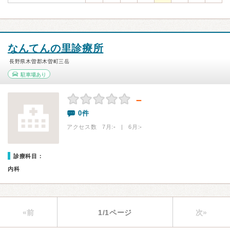
なんてんの里診療所
長野県木曽郡木曽町三岳
駐車場あり
－
0件
アクセス数 7月:
-
| 6月:
-
診療科目：
内科
«前
1/1ページ
次»