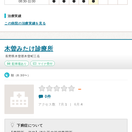
08:30-11:00
治療実績
この病院の治療実績を見る
木曽みたけ診療所
長野県木曽郡木曽町三岳
駐車場あり
マイナ受付
朝（8:30〜）
－
0件
アクセス数 7月:
1
| 6月:
4
下痢症について