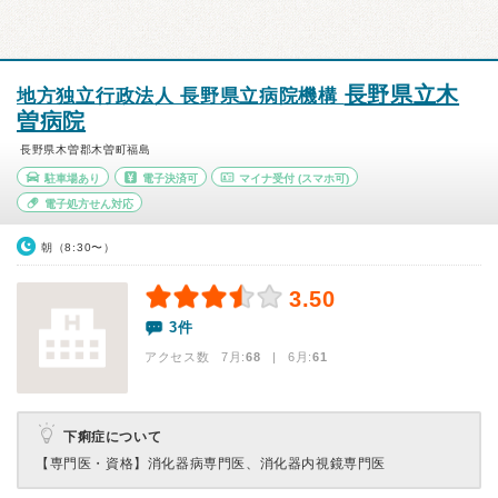
長野県立木
地方独立行政法人 長野県立病院機構
曽病院
長野県木曽郡木曽町福島
駐車場あり
電子決済可
マイナ受付
(スマホ可)
電子処方せん対応
朝（8:30〜）
3.50
3件
アクセス数 7月:
68
| 6月:
61
下痢症について
【専門医・資格】
消化器病専門医、消化器内視鏡専門医