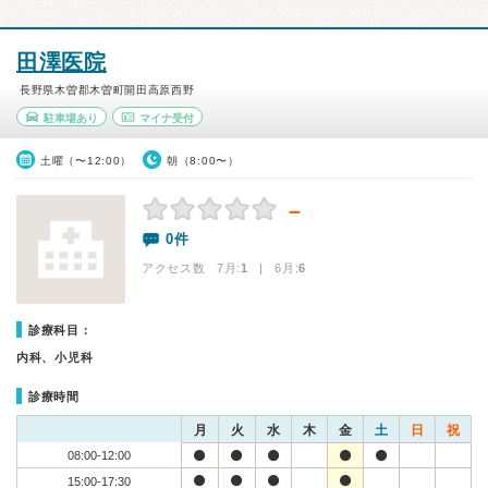
田澤医院
長野県木曽郡木曽町開田高原西野
駐車場あり
マイナ受付
土曜（〜12:00）
朝（8:00〜）
－
0件
アクセス数 7月:
1
| 6月:
6
診療科目：
内科、小児科
診療時間
月
火
水
木
金
土
日
祝
08:00-12:00
15:00-17:30