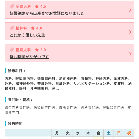
産婦人科
4.5
妊婦健診から出産までお世話になりました
精神科
4.0
とにかく優しい先生
産婦人科
3.0
待ち時間がながいです
診療科目：
内科、呼吸器内科、循環器内科、消化器内科、胃腸科、神経内科、血液内科、
外科、脳神経外科、整形外科、形成外科、リハビリテーション科、皮膚科、泌
尿器科、眼科、耳鼻咽喉科、産…
専門医・資格：
総合内科専門医、感染症専門医、血液専門医、外科専門医、呼吸器専門医、循
環器専門…
診療時間
月
火
水
木
金
土
日
祝