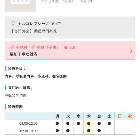
アクセス数 7月:
57
| 6月:
73
ナルコレプシーについて
【専門外来】
睡眠専門外来
小児科
発熱（子供）
5.0
親切丁寧な対応
診療科目：
内科、呼吸器内科、小児科、在宅医療
専門医・資格：
呼吸器専門医
診療時間
月
火
水
木
金
土
日
祝
09:00-12:00
15:30-19:00