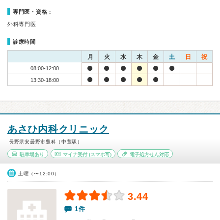
専門医・資格：
外科専門医
診療時間
月
火
水
木
金
土
日
祝
08:00-12:00
13:30-18:00
あさひ内科クリニック
長野県安曇野市豊科（中萱駅）
駐車場あり
マイナ受付
(スマホ可)
電子処方せん対応
土曜（〜12:00）
3.44
1件