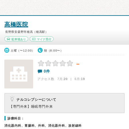
高橋医院
長野県安曇野市穂高（穂高駅）
駐車場あり
マイナ受付
土曜（〜12:00）
朝（8:00〜）
－
0件
アクセス数 7月:
20
| 6月:
19
ナルコレプシーについて
【専門外来】
睡眠専門外来
診療科目：
消化器内科、胃腸科、外科、消化器外科、放射線科