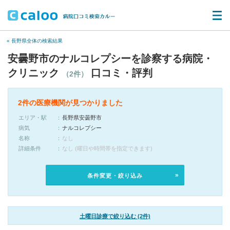
« 長野県全体の検索結果
安曇野市のナルコレプシーを診察する病院・
クリニック
口コミ・評判
（2件）
2件の医療機関が見つかりました
エリア・駅
長野県安曇野市
病気
ナルコレプシー
名称
なし
詳細条件
なし (曜日や時間帯を指定できます)
条件変更・絞り込み
土曜日診療で絞り込む (2件)