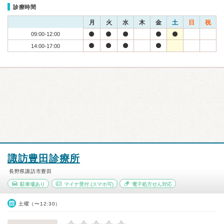
診療時間
月
火
水
木
金
土
日
祝
09:00-12:00
14:00-17:00
諏訪豊田診療所
長野県諏訪市豊田
駐車場あり
マイナ受付
(スマホ可)
電子処方せん対応
土曜（〜12:30）