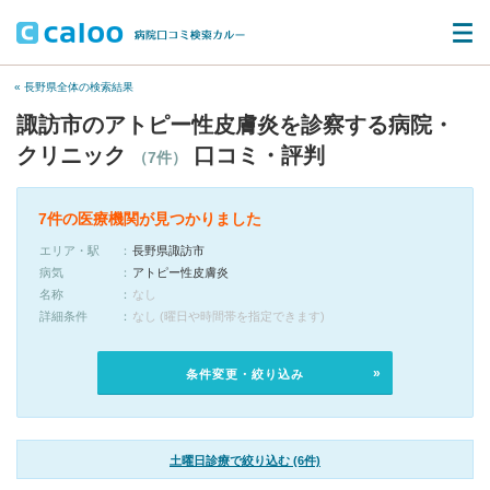
« 長野県全体の検索結果
諏訪市のアトピー性皮膚炎を診察する病院・
クリニック
口コミ・評判
（7件）
7件の医療機関が見つかりました
エリア・駅
長野県諏訪市
病気
アトピー性皮膚炎
名称
なし
詳細条件
なし (曜日や時間帯を指定できます)
条件変更・絞り込み
土曜日診療で絞り込む (6件)