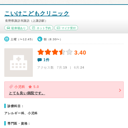
こいけこどもクリニック
長野県諏訪市諏訪（上諏訪駅）
駐車場あり
ネット予約
マイナ受付
土曜（〜12:45）
朝（8:30〜）
3.40
1件
アクセス数 7月:
19
| 6月:
24
小児科
5.0
とても良い病院です。
診療科目：
アレルギー科、小児科
専門医・資格：