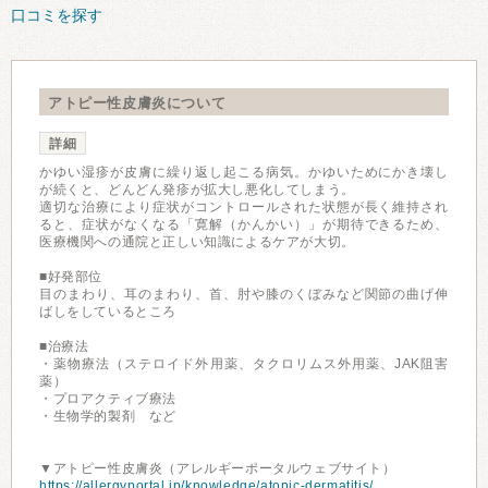
口コミを探す
アトピー性皮膚炎について
詳細
かゆい湿疹が皮膚に繰り返し起こる病気。かゆいためにかき壊し
が続くと、どんどん発疹が拡大し悪化してしまう。
適切な治療により症状がコントロールされた状態が長く維持され
ると、症状がなくなる「寛解（かんかい）」が期待できるため、
医療機関への通院と正しい知識によるケアが大切。
■好発部位
目のまわり、耳のまわり、首、肘や膝のくぼみなど関節の曲げ伸
ばしをしているところ
■治療法
・薬物療法（ステロイド外用薬、タクロリムス外用薬、JAK阻害
薬）
・プロアクティブ療法
・生物学的製剤 など
▼アトピー性皮膚炎（アレルギーポータルウェブサイト）
https://allergyportal.jp/knowledge/atopic-dermatitis/