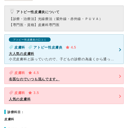
アトピー性皮膚炎について
【診療・治療法】
光線療法（紫外線・赤外線・ＰＵＶＡ）
【専門医・資格】
皮膚科専門医
アトピー性皮膚炎の口コミ
皮膚科
アトピー性皮膚炎
4.5
大人気の皮膚科
小児皮膚科と謳っていたので、子どもの診察の為遠くから通っていました。病院はとても有名で人気のため、いつも患者さんでいっぱいです。予約制になり待ち時間は少し少なくなりましたが、それでも結構待ちます。待合
皮膚科
4.5
名医なのでいつも混んでます。
皮膚科
3.5
人気の皮膚科
診療科目：
皮膚科