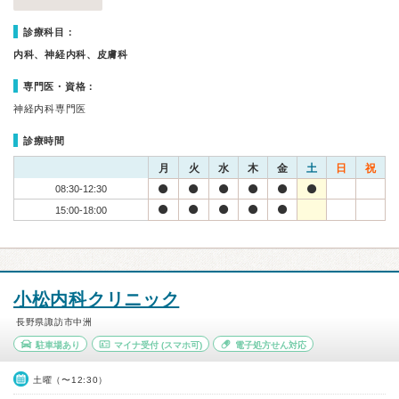
診療科目：
内科、神経内科、皮膚科
専門医・資格：
神経内科専門医
診療時間
月
火
水
木
金
土
日
祝
08:30-12:30
15:00-18:00
小松内科クリニック
長野県諏訪市中洲
駐車場あり
マイナ受付
(スマホ可)
電子処方せん対応
土曜（〜12:30）