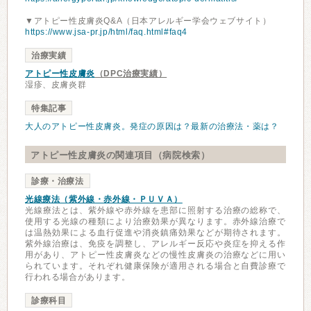
▼アトピー性皮膚炎Q&A（日本アレルギー学会ウェブサイト）
https://www.jsa-pr.jp/html/faq.html#faq4
治療実績
アトピー性皮膚炎
（DPC治療実績）
湿疹、皮膚炎群
特集記事
大人のアトピー性皮膚炎。発症の原因は？最新の治療法・薬は？
アトピー性皮膚炎の関連項目（病院検索）
診療・治療法
光線療法（紫外線・赤外線・ＰＵＶＡ）
光線療法とは、紫外線や赤外線を患部に照射する治療の総称で、
使用する光線の種類により治療効果が異なります。赤外線治療で
は温熱効果による血行促進や消炎鎮痛効果などが期待されます。
紫外線治療は、免疫を調整し、アレルギー反応や炎症を抑える作
用があり、アトピー性皮膚炎などの慢性皮膚炎の治療などに用い
られています。それぞれ健康保険が適用される場合と自費診療で
行われる場合があります。
診療科目