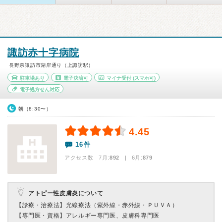
諏訪赤十字病院
長野県諏訪市湖岸通り（上諏訪駅）
駐車場あり
電子決済可
マイナ受付
(スマホ可)
電子処方せん対応
朝（8:30〜）
4.45
16件
アクセス数 7月:
892
| 6月:
879
アトピー性皮膚炎について
【診療・治療法】
光線療法（紫外線・赤外線・ＰＵＶＡ）
【専門医・資格】
アレルギー専門医、皮膚科専門医