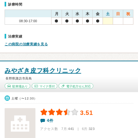
診療時間
月
火
水
木
金
土
日
祝
08:30-17:00
治療実績
この病院の治療実績を見る
みやざき皮フ科クリニック
長野県諏訪市高島
駐車場あり
マイナ受付
電子処方せん対応
土曜（〜12:30）
3.51
4件
アクセス数 7月:
441
| 6月:
323