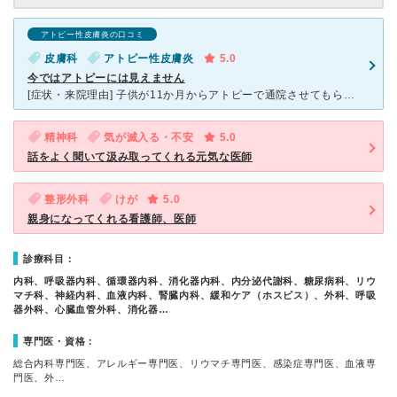
アトピー性皮膚炎の口コミ
皮膚科
アトピー性皮膚炎
5.0
今ではアトピーには見えません
[症状・来院理由] 子供が11か月からアトピーで通院させてもらっています。小さい時は口の周りのただれ、関節のかゆみと湿疹ひどかったのですが、塗り薬の処方で今ではアトピーなの？と分からないまできれいに
精神科
気が滅入る・不安
5.0
話をよく聞いて汲み取ってくれる元気な医師
整形外科
けが
5.0
親身になってくれる看護師、医師
診療科目：
内科、呼吸器内科、循環器内科、消化器内科、内分泌代謝科、糖尿病科、リウ
マチ科、神経内科、血液内科、腎臓内科、緩和ケア（ホスピス）、外科、呼吸
器外科、心臓血管外科、消化器…
専門医・資格：
総合内科専門医、アレルギー専門医、リウマチ専門医、感染症専門医、血液専
門医、外…