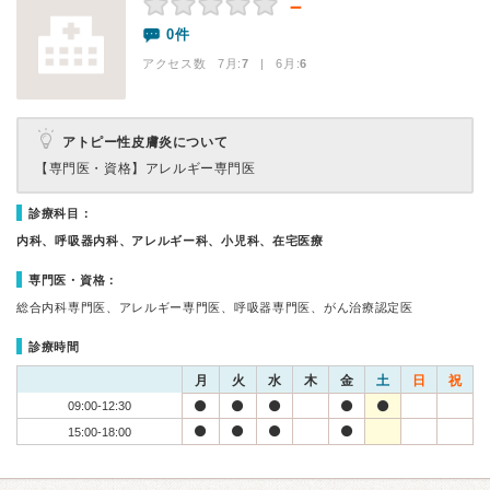
－
0件
アクセス数 7月:
7
| 6月:
6
アトピー性皮膚炎について
【専門医・資格】
アレルギー専門医
診療科目：
内科、呼吸器内科、アレルギー科、小児科、在宅医療
専門医・資格：
総合内科専門医、アレルギー専門医、呼吸器専門医、がん治療認定医
診療時間
月
火
水
木
金
土
日
祝
09:00-12:30
15:00-18:00