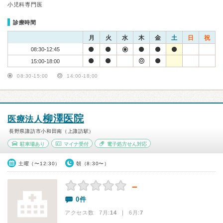
小児科専門医
診療時間
月
火
水
木
金
土
日
祝
08:30-12:45
15:00-18:00
08:30-15:00
14:00-18:00
柳澤医院
医療法人
長野県諏訪市小和田南（上諏訪駅）
駐車場あり
マイナ受付
電子処方せん対応
土曜（〜12:30）
朝（8:30〜）
－
0件
アクセス数 7月:
14
| 6月:
7