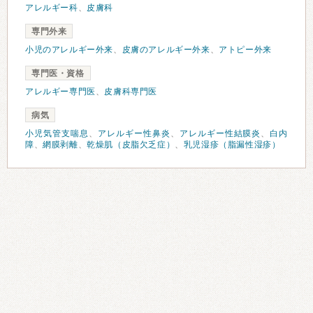
アレルギー科
、
皮膚科
専門外来
小児のアレルギー外来
、
皮膚のアレルギー外来
、
アトピー外来
専門医・資格
アレルギー専門医
、
皮膚科専門医
病気
小児気管支喘息
、
アレルギー性鼻炎
、
アレルギー性結膜炎
、
白内
障
、
網膜剥離
、
乾燥肌（皮脂欠乏症）
、
乳児湿疹（脂漏性湿疹）