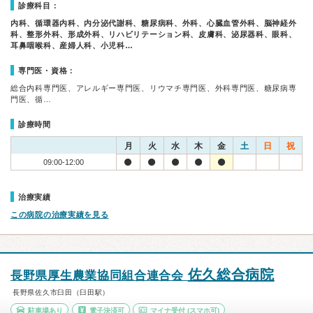
診療科目：
内科、循環器内科、内分泌代謝科、糖尿病科、外科、心臓血管外科、脳神経外
科、整形外科、形成外科、リハビリテーション科、皮膚科、泌尿器科、眼科、
耳鼻咽喉科、産婦人科、小児科…
専門医・資格：
総合内科専門医、アレルギー専門医、リウマチ専門医、外科専門医、糖尿病専
門医、循…
診療時間
月
火
水
木
金
土
日
祝
09:00-12:00
治療実績
この病院の治療実績を見る
佐久総合病院
長野県厚生農業協同組合連合会
長野県佐久市臼田（臼田駅）
駐車場あり
電子決済可
マイナ受付
(スマホ可)