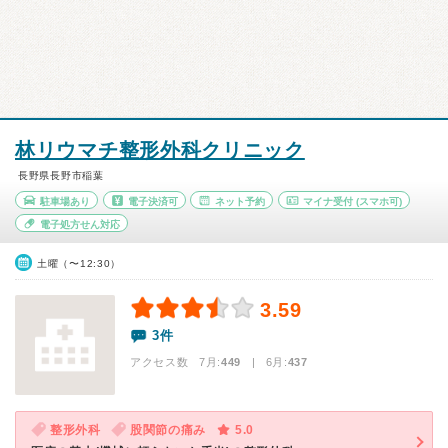
林リウマチ整形外科クリニック
長野県長野市稲葉
駐車場あり
電子決済可
ネット予約
マイナ受付
(スマホ可)
電子処方せん対応
土曜（〜12:30）
3.59
3件
アクセス数 7月:
449
| 6月:
437
整形外科
股関節の痛み
5.0