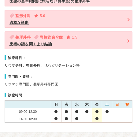
医療の基本(機械に頼らないお手当)の整形外科
整形外科
5.0
適格な診断
整形外科
脊柱管狭窄症
1.5
患者の話を聞くより結論
診療科目：
リウマチ科、整形外科、リハビリテーション科
専門医・資格：
リウマチ専門医、整形外科専門医
診療時間
月
火
水
木
金
土
日
祝
09:00-12:30
14:30-18:30