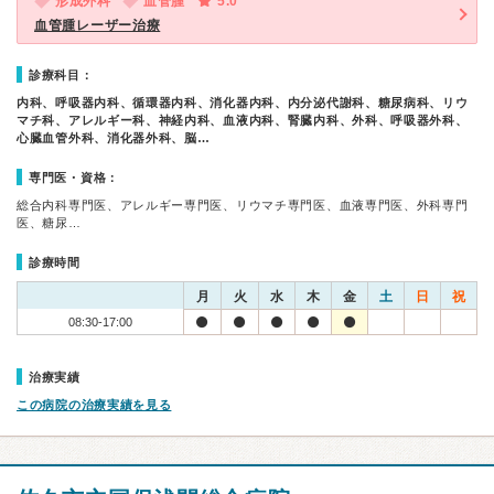
形成外科
血管腫
5.0
血管腫レーザー治療
診療科目：
内科、呼吸器内科、循環器内科、消化器内科、内分泌代謝科、糖尿病科、リウ
マチ科、アレルギー科、神経内科、血液内科、腎臓内科、外科、呼吸器外科、
心臓血管外科、消化器外科、脳…
専門医・資格：
総合内科専門医、アレルギー専門医、リウマチ専門医、血液専門医、外科専門
医、糖尿…
診療時間
月
火
水
木
金
土
日
祝
08:30-17:00
治療実績
この病院の治療実績を見る