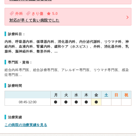
外科
きり傷
5.0
対応が早くて良い病院でした
診療科目：
内科、呼吸器内科、循環器内科、消化器内科、内分泌代謝科、リウマチ科、神
経内科、血液内科、腎臓内科、緩和ケア（ホスピス）、外科、消化器外科、乳
腺科、脳神経外科、整形外科、…
専門医・資格：
総合内科専門医、総合診療専門医、アレルギー専門医、リウマチ専門医、感染
症専門医…
診療時間
月
火
水
木
金
土
日
祝
08:45-12:00
治療実績
この病院の治療実績を見る