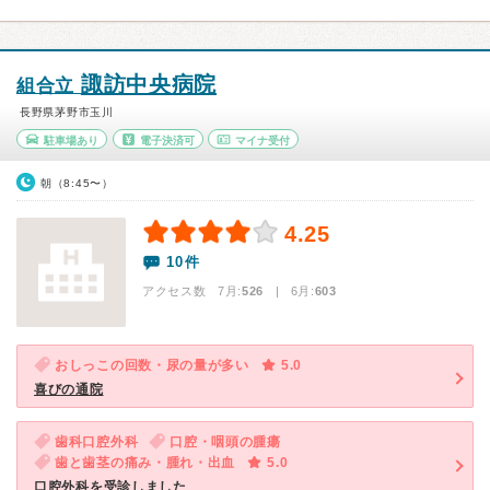
諏訪中央病院
組合立
長野県茅野市玉川
駐車場あり
電子決済可
マイナ受付
朝（8:45〜）
4.25
10件
アクセス数 7月:
526
| 6月:
603
おしっこの回数・尿の量が多い
5.0
喜びの通院
歯科口腔外科
口腔・咽頭の腫瘍
歯と歯茎の痛み・腫れ・出血
5.0
口腔外科を受診しました