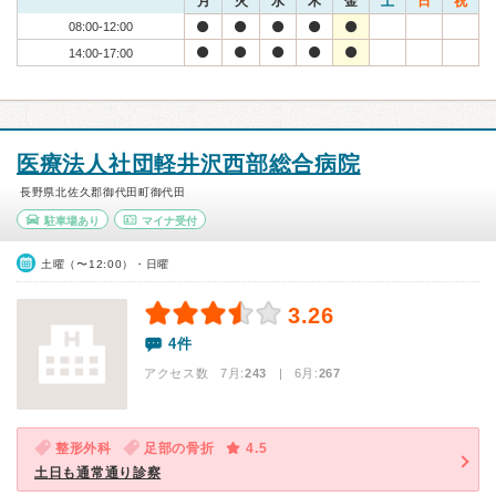
月
火
水
木
金
土
日
祝
08:00-12:00
14:00-17:00
医療法人社団軽井沢西部総合病院
長野県北佐久郡御代田町御代田
駐車場あり
マイナ受付
土曜（〜12:00）・日曜
3.26
4件
アクセス数 7月:
243
| 6月:
267
整形外科
足部の骨折
4.5
土日も通常通り診察