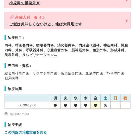
小児科の緊急外来
産婦人科
4.5
ご飯は美味しくないけど、他は大満足です
診療科目：
内科、呼吸器内科、循環器内科、消化器内科、内分泌代謝科、神経内科、腎臓
内科、外科、呼吸器外科、心臓血管外科、脳神経外科、整形外科、形成外科、
美容外科、リハビリテーション…
専門医・資格：
総合内科専門医、リウマチ専門医、感染症専門医、血液専門医、外科専門医、
糖尿病専…
診療時間
月
火
水
木
金
土
日
祝
08:30-17:00
08:00-12:30
治療実績
この病院の治療実績を見る