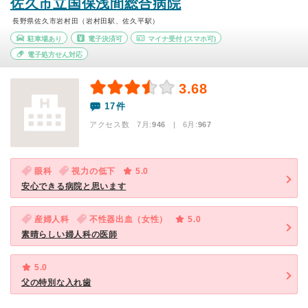
佐久市立国保浅間総合病院
長野県佐久市岩村田（岩村田駅、佐久平駅）
駐車場あり
電子決済可
マイナ受付
(スマホ可)
電子処方せん対応
3.68
17件
アクセス数 7月:
946
| 6月:
967
眼科
視力の低下
5.0
安心できる病院と思います
産婦人科
不性器出血（女性）
5.0
素晴らしい婦人科の医師
5.0
父の特別な入れ歯