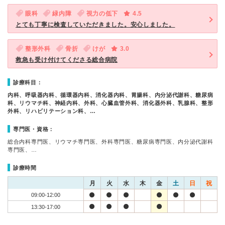
眼科
緑内障
視力の低下
4.5
とても丁寧に検査していただきました。安心しました。
整形外科
骨折
けが
3.0
救急も受け付けてくださる総合病院
診療科目：
内科、呼吸器内科、循環器内科、消化器内科、胃腸科、内分泌代謝科、糖尿病
科、リウマチ科、神経内科、外科、心臓血管外科、消化器外科、乳腺科、整形
外科、リハビリテーション科、…
専門医・資格：
総合内科専門医、リウマチ専門医、外科専門医、糖尿病専門医、内分泌代謝科
専門医、…
診療時間
月
火
水
木
金
土
日
祝
09:00-12:00
13:30-17:00