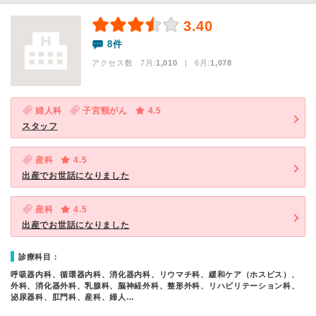
3.40
8件
アクセス数 7月:
1,010
| 6月:
1,078
婦人科
子宮頸がん
4.5
スタッフ
産科
4.5
出産でお世話になりました
産科
4.5
出産でお世話になりました
診療科目：
呼吸器内科、循環器内科、消化器内科、リウマチ科、緩和ケア（ホスピス）、
外科、消化器外科、乳腺科、脳神経外科、整形外科、リハビリテーション科、
泌尿器科、肛門科、産科、婦人…