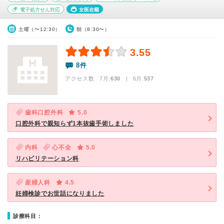
電子処方せん対応
女医在籍
土曜（〜12:30）
朝（8:30〜）
3.55
8件
アクセス数 7月:
630
| 6月:
537
歯科口腔外科
5.0
口腔外科で親知らず1本抜歯手術しました
内科
心不全
5.0
リハビリテーション科
産婦人科
4.5
妊婦検診でお世話になりました
診療科目：