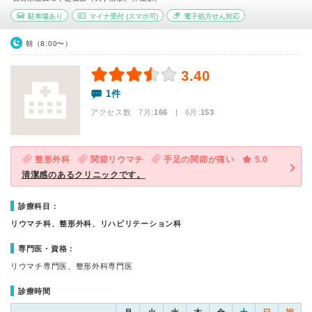
駐車場あり
マイナ受付
(スマホ可)
電子処方せん対応
朝（8:00〜）
3.40
1件
アクセス数 7月:
166
| 6月:
153
整形外科
関節リウマチ
手足の関節が痛い
5.0
清潔感のあるクリニックです。
診療科目：
リウマチ科、整形外科、リハビリテーション科
専門医・資格：
リウマチ専門医、整形外科専門医
診療時間