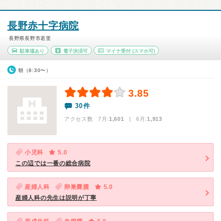
長野赤十字病院
長野県長野市若里
駐車場あり
電子決済可
マイナ受付
(スマホ可)
朝（8:30〜）
3.85
30件
アクセス数 7月:
1,601
| 6月:
1,913
小児科
5.0
この辺では一番の総合病院
産婦人科
卵巣嚢腫
5.0
産婦人科の先生は説明が丁寧