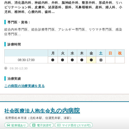
内科、消化器内科、神経内科、外科、脳神経外科、整形外科、形成外科、リハ
ビリテーション科、皮膚科、泌尿器科、眼科、耳鼻咽喉科、産科、婦人科、小
児科、精神科、心療内科、歯科…
専門医・資格：
総合内科専門医、総合診療専門医、アレルギー専門医、リウマチ専門医、感染
症専門医…
診療時間
月
火
水
木
金
土
日
祝
08:30-17:00
08:30-12:30
治療実績
この病院の治療実績を見る
丸の内病院
社会医療法人抱生会
長野県松本市渚（北松本駅、信濃荒井駅、渚駅）
駐車場あり
電子決済可
マイナ受付
(スマホ可)