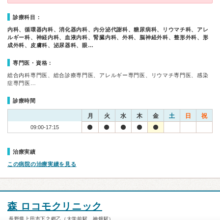
診療科目：
内科、循環器内科、消化器内科、内分泌代謝科、糖尿病科、リウマチ科、アレ
ルギー科、神経内科、血液内科、腎臓内科、外科、脳神経外科、整形外科、形
成外科、皮膚科、泌尿器科、眼…
専門医・資格：
総合内科専門医、総合診療専門医、アレルギー専門医、リウマチ専門医、感染
症専門医…
診療時間
月
火
水
木
金
土
日
祝
09:00-17:15
治療実績
この病院の治療実績を見る
森 ロコモクリニック
長野県上田市下之郷乙（大学前駅、神畑駅）