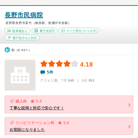
長野市民病院
長野県長野市富竹（柳原駅、附属中学前駅）
駐車場あり
電子決済可
マイナ受付
(スマホ可)
電子処方せん対応
朝（8:45〜）
4.18
5件
アクセス数 7月:
940
| 6月:
851
婦人科
5.0
丁寧な説明と対応で安心です！
リハビリテーション科
5.0
お世話になりました