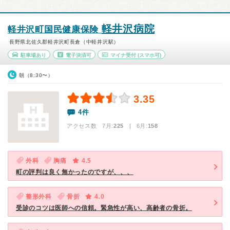
軽井沢病院
軽井沢町国民健康保険
長野県北佐久郡軽井沢町長倉（中軽井沢駅）
駐車場あり
電子決済可
マイナ受付
(スマホ可)
朝（8:30〜）
3.35
4件
アクセス数 7月:
225
| 6月:
158
外科
胸痛
4.5
町の評判は良く無かったのですが、、、
整形外科
骨折
4.0
受診のコツは医師への信頼。緊急性が高い、高齢者の骨折。