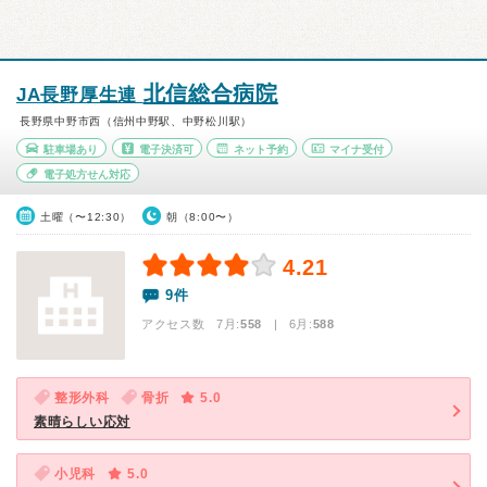
北信総合病院
JA長野厚生連
長野県中野市西（信州中野駅、中野松川駅）
駐車場あり
電子決済可
ネット予約
マイナ受付
電子処方せん対応
土曜（〜12:30）
朝（8:00〜）
4.21
9件
アクセス数 7月:
558
| 6月:
588
整形外科
骨折
5.0
素晴らしい応対
小児科
5.0