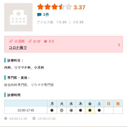
3.37
1件
アクセス数 7月:
25
| 6月:
25
小児科
かぜ
4.5
コロナ禍で
診療科目：
内科、リウマチ科、小児科
専門医・資格：
総合内科専門医、リウマチ専門医
診療時間
月
火
水
木
金
土
日
祝
15:00-17:45
09:00-11:45
15:30-17:45