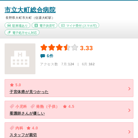
市立大町総合病院
長野県大町市大町（信濃大町駅）
駐車場あり
電子決済可
マイナ受付
(スマホ可)
電子処方せん対応
3.33
6件
アクセス数 7月:
124
| 6月:
162
5.0
子宮体癌が見つかった
小児科
発熱（子供）
4.5
看護師さんが優しい
内科
4.0
スタッフが親切