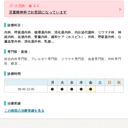
小児科
4.5
児童精神科でお世話になっています
診療科目：
内科、呼吸器内科、循環器内科、消化器内科、内分泌代謝科、リウマチ科、神
経内科、血液内科、腎臓内科、緩和ケア（ホスピス）、外科、呼吸器外科、心
臓血管外科、消化器外科、乳腺…
専門医・資格：
総合内科専門医、アレルギー専門医、リウマチ専門医、血液専門医、外科専門
医、糖尿…
診療時間
月
火
水
木
金
土
日
祝
08:45-12:45
治療実績
この病院の治療実績を見る