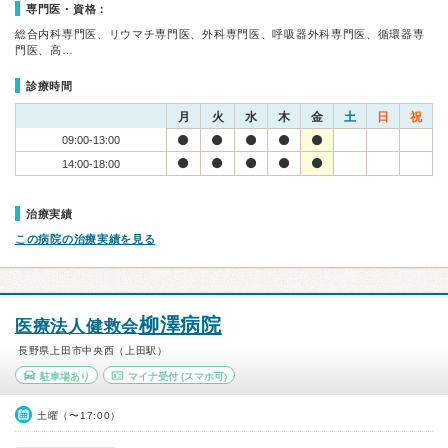
専門医・資格：
総合内科専門医、リウマチ専門医、外科専門医、呼吸器外科専門医、循環器専
門医、高…
診療時間
月
火
水
木
金
土
日
祝
09:00-13:00
14:00-18:00
治療実績
この病院の治療実績を見る
柳澤病院
医療法人健救会
長野県上田市中央西（上田駅）
駐車場あり
マイナ受付
(スマホ可)
土曜（〜17:00）