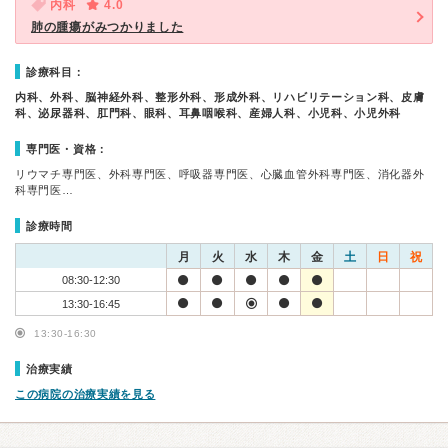
内科
4.0
肺の腫瘍がみつかりました
診療科目：
内科、外科、脳神経外科、整形外科、形成外科、リハビリテーション科、皮膚
科、泌尿器科、肛門科、眼科、耳鼻咽喉科、産婦人科、小児科、小児外科
専門医・資格：
リウマチ専門医、外科専門医、呼吸器専門医、心臓血管外科専門医、消化器外
科専門医…
診療時間
月
火
水
木
金
土
日
祝
08:30-12:30
13:30-16:45
13:30-16:30
治療実績
この病院の治療実績を見る