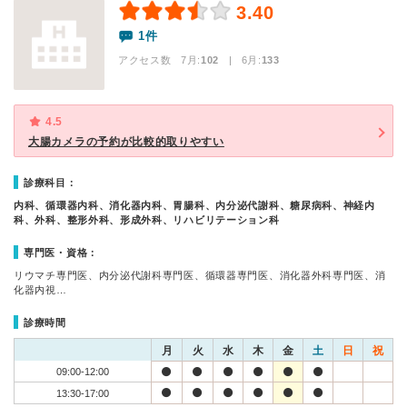
3.40
1件
アクセス数 7月:
102
| 6月:
133
4.5
大腸カメラの予約が比較的取りやすい
診療科目：
内科、循環器内科、消化器内科、胃腸科、内分泌代謝科、糖尿病科、神経内
科、外科、整形外科、形成外科、リハビリテーション科
専門医・資格：
リウマチ専門医、内分泌代謝科専門医、循環器専門医、消化器外科専門医、消
化器内視…
診療時間
月
火
水
木
金
土
日
祝
09:00-12:00
13:30-17:00