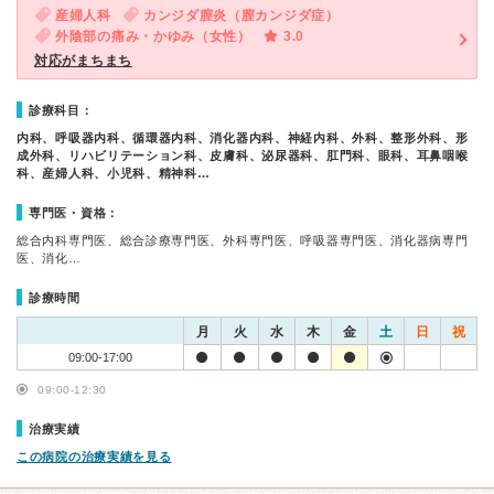
産婦人科
カンジダ膣炎（膣カンジダ症）
外陰部の痛み・かゆみ（女性）
3.0
対応がまちまち
診療科目：
内科、呼吸器内科、循環器内科、消化器内科、神経内科、外科、整形外科、形
成外科、リハビリテーション科、皮膚科、泌尿器科、肛門科、眼科、耳鼻咽喉
科、産婦人科、小児科、精神科…
専門医・資格：
総合内科専門医、総合診療専門医、外科専門医、呼吸器専門医、消化器病専門
医、消化…
診療時間
月
火
水
木
金
土
日
祝
09:00-17:00
09:00-12:30
治療実績
この病院の治療実績を見る