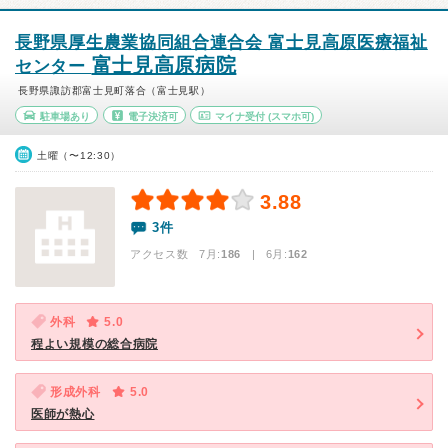
長野県厚生農業協同組合連合会 富士見高原医療福祉
富士見高原病院
センター
長野県諏訪郡富士見町落合（富士見駅）
駐車場あり
電子決済可
マイナ受付
(スマホ可)
土曜（〜12:30）
3.88
3件
アクセス数 7月:
186
| 6月:
162
外科
5.0
程よい規模の総合病院
形成外科
5.0
医師が熱心