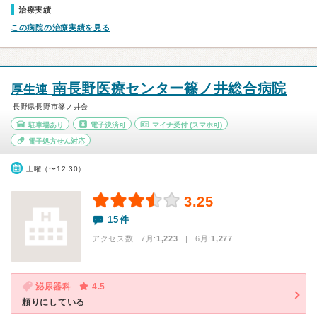
治療実績
この病院の治療実績を見る
南長野医療センター篠ノ井総合病院
厚生連
長野県長野市篠ノ井会
駐車場あり
電子決済可
マイナ受付
(スマホ可)
電子処方せん対応
土曜（〜12:30）
3.25
15件
アクセス数 7月:
1,223
| 6月:
1,277
泌尿器科
4.5
頼りにしている