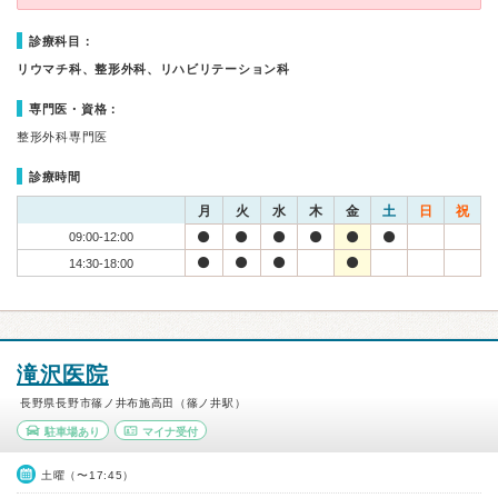
診療科目：
リウマチ科、整形外科、リハビリテーション科
専門医・資格：
整形外科専門医
診療時間
月
火
水
木
金
土
日
祝
09:00-12:00
14:30-18:00
滝沢医院
長野県長野市篠ノ井布施高田（篠ノ井駅）
駐車場あり
マイナ受付
土曜（〜17:45）