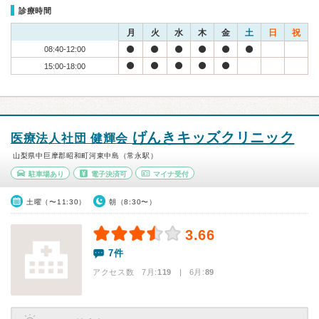
診療時間
月
火
水
木
金
土
日
祝
08:40-12:00
15:00-18:00
げんきキッズクリニック
医療法人社団 健輝会
山梨県中巨摩郡昭和町河東中島（常永駅）
駐車場あり
電子決済可
マイナ受付
土曜（〜11:30）
朝（8:30〜）
3.66
7件
アクセス数 7月:
119
| 6月:
89