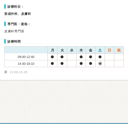
診療科目：
形成外科、皮膚科
専門医・資格：
皮膚科専門医
診療時間
月
火
水
木
金
土
日
祝
09:00-12:40
14:30-18:10
13:30-15:00