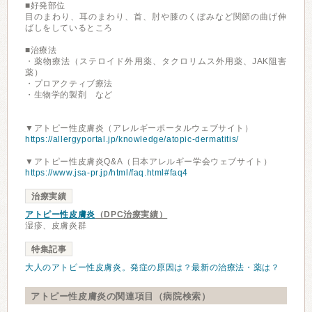
■好発部位
目のまわり、耳のまわり、首、肘や膝のくぼみなど関節の曲げ伸
ばしをしているところ
■治療法
・薬物療法（ステロイド外用薬、タクロリムス外用薬、JAK阻害
薬）
・プロアクティブ療法
・生物学的製剤 など
▼アトピー性皮膚炎（アレルギーポータルウェブサイト）
https://allergyportal.jp/knowledge/atopic-dermatitis/
▼アトピー性皮膚炎Q&A（日本アレルギー学会ウェブサイト）
https://www.jsa-pr.jp/html/faq.html#faq4
治療実績
アトピー性皮膚炎
（DPC治療実績）
湿疹、皮膚炎群
特集記事
大人のアトピー性皮膚炎。発症の原因は？最新の治療法・薬は？
アトピー性皮膚炎の関連項目（病院検索）