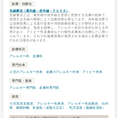
診療・治療法
光線療法（紫外線・赤外線・ＰＵＶＡ）
光線療法とは、紫外線や赤外線を患部に照射する治療の総称で、
使用する光線の種類により治療効果が異なります。赤外線治療で
は温熱効果による血行促進や消炎鎮痛効果などが期待されます。
紫外線治療は、免疫を調整し、アレルギー反応や炎症を抑える作
用があり、アトピー性皮膚炎などの慢性皮膚炎の治療などに用い
られています。それぞれ健康保険が適用される場合と自費診療で
行われる場合があります。
診療科目
アレルギー科
、
皮膚科
専門外来
小児のアレルギー外来
、
皮膚のアレルギー外来
、
アトピー外来
専門医・資格
アレルギー専門医
、
皮膚科専門医
病気
小児気管支喘息
、
アレルギー性鼻炎
、
アレルギー性結膜炎
、
白内
障
、
網膜剥離
、
乾燥肌（皮脂欠乏症）
、
乳児湿疹（脂漏性湿疹）