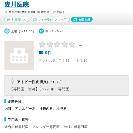
森川医院
山梨県中巨摩郡昭和町河東中島（常永駅）
駐車場あり
マイナ受付
(スマホ可)
女医在籍
土曜（〜12:00）
朝（8:40〜）
－
0件
アクセス数 7月:
11
| 6月:
10
アトピー性皮膚炎について
【専門医・資格】
アレルギー専門医
診療科目：
内科、アレルギー科、神経内科、小児科
専門医・資格：
総合内科専門医、アレルギー専門医、神経内科専門医