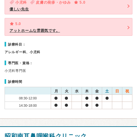
小児科
皮膚の発疹・かゆみ
5.0
優しい先生
5.0
アットホームな雰囲気です。
診療科目：
アレルギー科、小児科
専門医・資格：
小児科専門医
診療時間
月
火
水
木
金
土
日
祝
08:30-12:00
14:30-18:00
昭和南耳鼻咽喉科クリニック