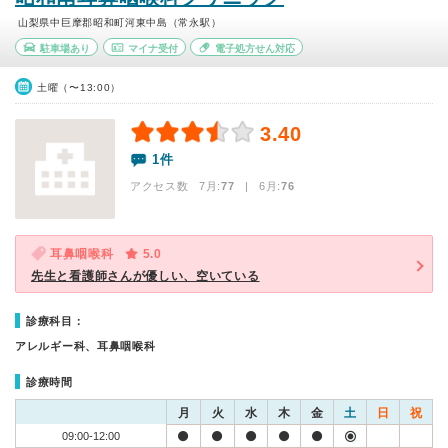
山梨県中巨摩郡昭和町河東中島（常永駅）
駐車場あり
マイナ受付
電子処方せん対応
土曜（〜13:00）
3.40
1件
アクセス数 7月:
77
| 6月:
76
耳鼻咽喉科
5.0
先生と看護師さんが優しい、空いている
診療科目：
アレルギー科、耳鼻咽喉科
診療時間
月
火
水
木
金
土
日
祝
09:00-12:00