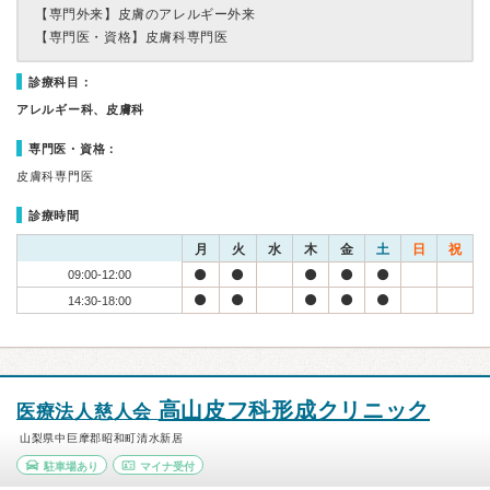
【専門外来】
皮膚のアレルギー外来
【専門医・資格】
皮膚科専門医
診療科目：
アレルギー科、皮膚科
専門医・資格：
皮膚科専門医
診療時間
月
火
水
木
金
土
日
祝
09:00-12:00
14:30-18:00
高山皮フ科形成クリニック
医療法人慈人会
山梨県中巨摩郡昭和町清水新居
駐車場あり
マイナ受付