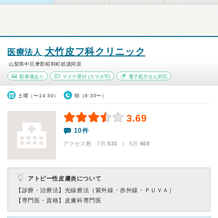
大竹皮フ科クリニック
医療法人
山梨県中巨摩郡昭和町紙漉阿原
駐車場あり
マイナ受付
(スマホ可)
電子処方せん対応
土曜（〜14:30）
朝（8:30〜）
3.69
10件
アクセス数 7月:
533
| 6月:
668
アトピー性皮膚炎について
【診療・治療法】
光線療法（紫外線・赤外線・ＰＵＶＡ）
【専門医・資格】
皮膚科専門医