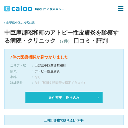
« 山梨県全体の検索結果
中巨摩郡昭和町のアトピー性皮膚炎を診察す
る病院・クリニック
口コミ・評判
（7件）
7件の医療機関が見つかりました
エリア・駅
山梨県中巨摩郡昭和町
病気
アトピー性皮膚炎
名称
なし
詳細条件
なし (曜日や時間帯を指定できます)
条件変更・絞り込み
土曜日診療で絞り込む (7件)