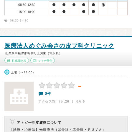
08:30-12:30
15:00-18:00
08:30-14:30
医療法人めぐみ会さの皮フ科クリニック
山梨県中巨摩郡昭和町上河東（常永駅）
駐車場あり
マイナ受付
土曜（〜18:00）
－
0件
アクセス数 7月:
20
| 6月:
6
アトピー性皮膚炎について
【診療・治療法】
光線療法（紫外線・赤外線・ＰＵＶＡ）