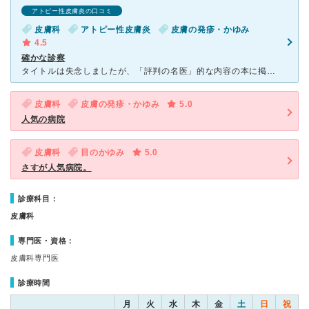
アトピー性皮膚炎の口コミ
皮膚科
アトピー性皮膚炎
皮膚の発疹・かゆみ
4.5
確かな診察
タイトルは失念しましたが、「評判の名医」的な内容の本に掲載された病院だそうです。 そうとは知らず、たまたま友人から聞いて行きました。混雑ぶりは凄いです。 診察内容は、とても親切丁寧で、先生はも
皮膚科
皮膚の発疹・かゆみ
5.0
人気の病院
皮膚科
目のかゆみ
5.0
さすが人気病院。
診療科目：
皮膚科
専門医・資格：
皮膚科専門医
診療時間
月
火
水
木
金
土
日
祝