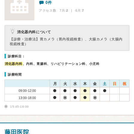
0件
アクセス数 7月:
2
| 6月:
7
消化器内科について
【診療・治療法】
胃カメラ（胃内視鏡検査）、大腸カメラ（大腸内
視鏡検査）
診療科目：
消化器内科
、内科、胃腸科、リハビリテーション科、小児科
診療時間
月
火
水
木
金
土
日
祝
09:00-12:00
13:00-18:00
15:45-18:00
藤田医院