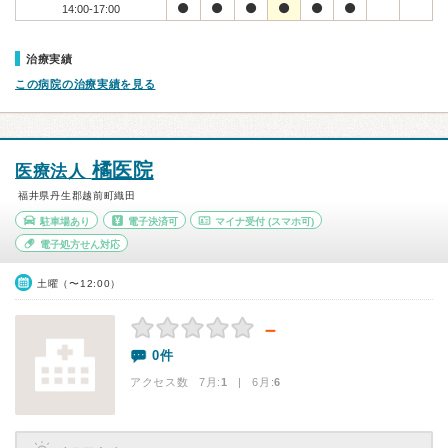
14:00-17:00
治療実績
この病院の治療実績を見る
橘医院
医療法人
福井県丹生郡越前町織田
駐車場あり
電子決済可
マイナ受付
(スマホ可)
電子処方せん対応
土曜（〜12:00）
－
0件
アクセス数 7月:
1
| 6月:
6