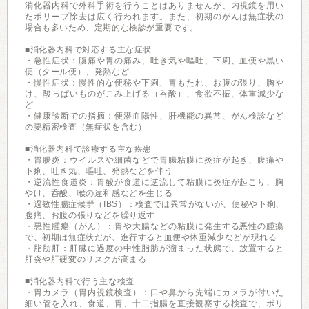
消化器内科で外科手術を行うことはありませんが、内視鏡を用い
たポリープ除去は広く行われます。また、初期のがんは無症状の
場合も多いため、定期的な検診が重要です。
■消化器内科で対応する主な症状
・急性症状：腹痛や胃の痛み、吐き気や嘔吐、下痢、血便や黒い
便（タール便）、発熱など
・慢性症状：慢性的な便秘や下痢、胃もたれ、お腹の張り、胸や
け、酸っぱいものがこみ上げる（呑酸）、食欲不振、体重減少な
ど
・健康診断での指摘：便潜血陽性、肝機能の異常、がん検診など
の要精密検査（無症状を含む）
■消化器内科で診療する主な疾患
・胃腸炎：ウイルスや細菌などで胃腸粘膜に炎症が起き、腹痛や
下痢、吐き気、嘔吐、発熱などを伴う
・逆流性食道炎：胃酸が食道に逆流して粘膜に炎症が起こり、胸
やけ、呑酸、喉の違和感などを生じる
・過敏性腸症候群（IBS）：検査では異常がないが、便秘や下痢、
腹痛、お腹の張りなどを繰り返す
・悪性腫瘍（がん）：胃や大腸などの粘膜に発生する悪性の腫瘍
で、初期は無症状だが、進行すると血便や体重減少などが現れる
・脂肪肝：肝臓に過度の中性脂肪が溜まった状態で、放置すると
肝炎や肝硬変のリスクが高まる
■消化器内科で行う主な検査
・胃カメラ（胃内視鏡検査）：口や鼻から先端にカメラが付いた
細い管を入れ、食道、胃、十二指腸を直接観察する検査で、ポリ