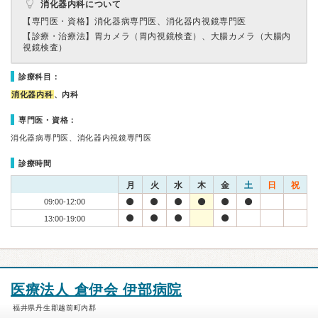
消化器内科について
【専門医・資格】
消化器病専門医、消化器内視鏡専門医
【診療・治療法】
胃カメラ（胃内視鏡検査）、大腸カメラ（大腸内
視鏡検査）
診療科目：
消化器内科
、内科
専門医・資格：
消化器病専門医、消化器内視鏡専門医
診療時間
月
火
水
木
金
土
日
祝
09:00-12:00
13:00-19:00
医療法人 倉伊会 伊部病院
福井県丹生郡越前町内郡