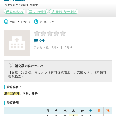
福井県丹生郡越前町西田中
駐車場あり
マイナ受付
電子処方せん対応
土曜（〜12:00）
朝（8:00〜）
－
0件
アクセス数 7月:
-
| 6月:
8
消化器内科について
【診療・治療法】
胃カメラ（胃内視鏡検査）、大腸カメラ（大腸内
視鏡検査）
診療科目：
消化器内科
、内科、外科
診療時間
月
火
水
木
金
土
日
祝