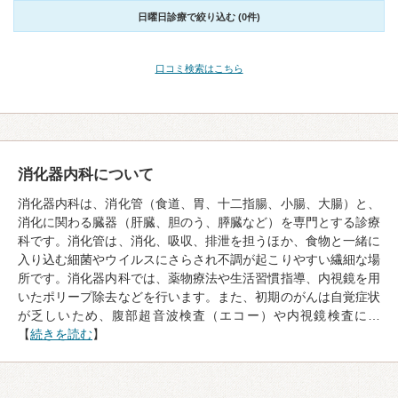
日曜日診療で絞り込む (0件)
口コミ検索はこちら
消化器内科について
消化器内科は、消化管（食道、胃、十二指腸、小腸、大腸）と、
消化に関わる臓器（肝臓、胆のう、膵臓など）を専門とする診療
科です。消化管は、消化、吸収、排泄を担うほか、食物と一緒に
入り込む細菌やウイルスにさらされ不調が起こりやすい繊細な場
所です。消化器内科では、薬物療法や生活習慣指導、内視鏡を用
いたポリープ除去などを行います。また、初期のがんは自覚症状
が乏しいため、腹部超音波検査（エコー）や内視鏡検査に…
【
続きを読む
】