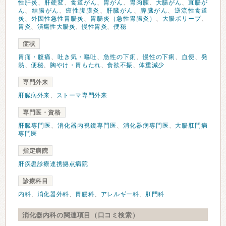
性肝炎
、
肝硬変
、
食道がん
、
胃がん
、
胃肉腫
、
大腸がん
、
直腸が
ん
、
結腸がん
、
癌性腹膜炎
、
肝臓がん
、
膵臓がん
、
逆流性食道
炎
、
外因性急性胃腸炎
、
胃腸炎（急性胃腸炎）
、
大腸ポリープ
、
胃炎
、
潰瘍性大腸炎
、
慢性胃炎
、
便秘
症状
胃痛・腹痛
、
吐き気・嘔吐
、
急性の下痢
、
慢性の下痢
、
血便
、
発
熱
、
便秘
、
胸やけ・胃もたれ
、
食欲不振
、
体重減少
専門外来
肝臓病外来
、
ストーマ専門外来
専門医・資格
肝臓専門医
、
消化器内視鏡専門医
、
消化器病専門医
、
大腸肛門病
専門医
指定病院
肝疾患診療連携拠点病院
診療科目
内科
、
消化器外科
、
胃腸科
、
アレルギー科
、
肛門科
消化器内科の関連項目（口コミ検索）