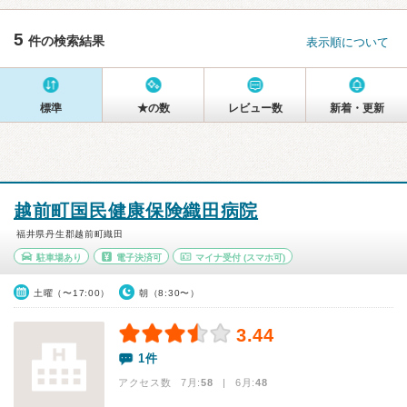
5
件の検索結果
表示順について
標準
★の数
レビュー数
新着・更新
越前町国民健康保険織田病院
福井県丹生郡越前町織田
駐車場あり
電子決済可
マイナ受付
(スマホ可)
土曜（〜17:00）
朝（8:30〜）
3.44
1件
アクセス数 7月:
58
| 6月:
48