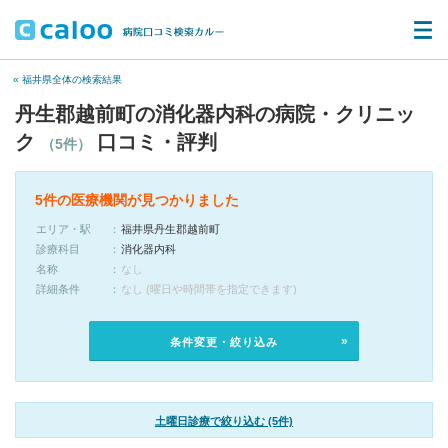
« 福井県全体の検索結果
丹生郡越前町の消化器内科の病院・クリニッ
ク
口コミ・評判
（5件）
5件の医療機関が見つかりました
エリア・駅
福井県丹生郡越前町
診療科目
消化器内科
名称
なし
詳細条件
なし (曜日や時間帯を指定できます)
条件変更・絞り込み
土曜日診療で絞り込む (5件)