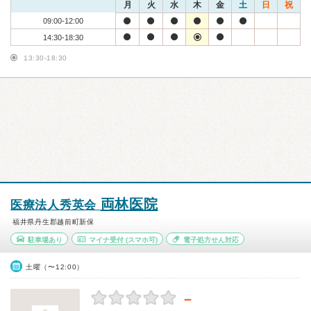
月
火
水
木
金
土
日
祝
09:00-12:00
14:30-18:30
13:30-18:30
両林医院
医療法人秀英会
福井県丹生郡越前町新保
駐車場あり
マイナ受付
(スマホ可)
電子処方せん対応
土曜（〜12:00）
－