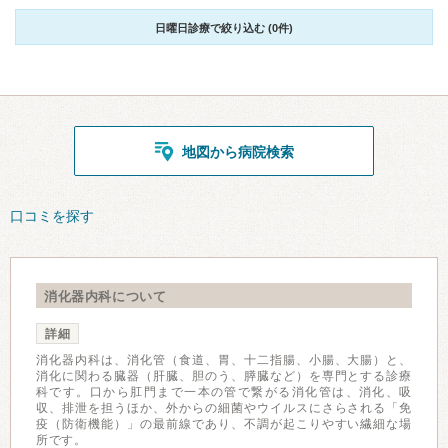
日曜日診療で絞り込む (0件)
地図から病院検索
口コミを探す
消化器内科について
詳細
消化器内科は、消化管（食道、胃、十二指腸、小腸、大腸）と、
消化に関わる臓器（肝臓、胆のう、膵臓など）を専門とする診療
科です。口から肛門まで一本の管で繋がる消化管は、消化、吸
収、排泄を担うほか、外からの細菌やウイルスにさらされる「免
疫（防衛機能）」の最前線であり、不調が起こりやすい繊細な場
所です。