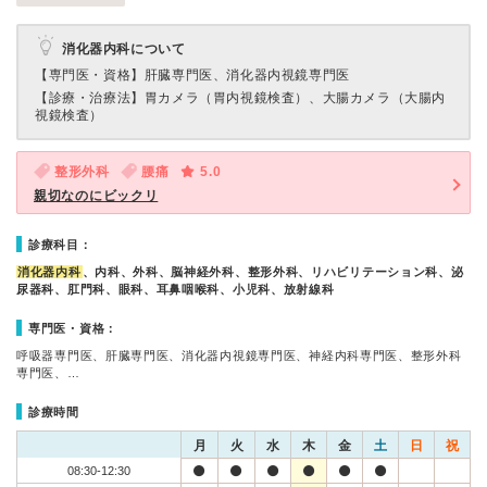
消化器内科について
【専門医・資格】
肝臓専門医、消化器内視鏡専門医
【診療・治療法】
胃カメラ（胃内視鏡検査）、大腸カメラ（大腸内
視鏡検査）
整形外科
腰痛
5.0
親切なのにビックリ
診療科目：
消化器内科
、内科、外科、脳神経外科、整形外科、リハビリテーション科、泌
尿器科、肛門科、眼科、耳鼻咽喉科、小児科、放射線科
専門医・資格：
呼吸器専門医、肝臓専門医、消化器内視鏡専門医、神経内科専門医、整形外科
専門医、…
診療時間
月
火
水
木
金
土
日
祝
08:30-12:30