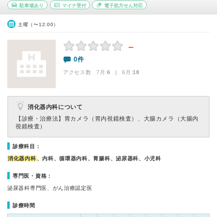
駐車場あり
マイナ受付
電子処方せん対応
土曜（〜12:00）
－
0件
アクセス数 7月:
6
| 6月:
18
消化器内科について
【診療・治療法】
胃カメラ（胃内視鏡検査）、大腸カメラ（大腸内
視鏡検査）
診療科目：
消化器内科
、内科、循環器内科、胃腸科、泌尿器科、小児科
専門医・資格：
泌尿器科専門医、がん治療認定医
診療時間