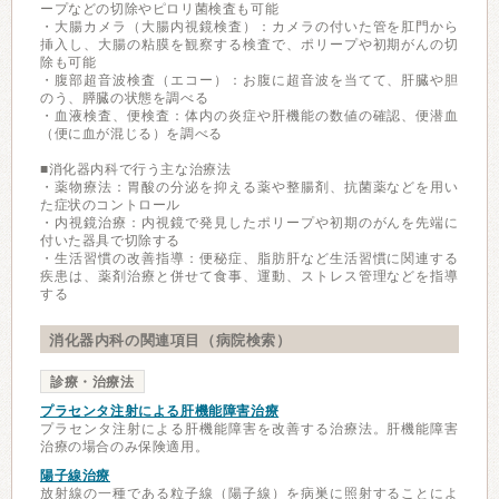
ープなどの切除やピロリ菌検査も可能
・大腸カメラ（大腸内視鏡検査）：カメラの付いた管を肛門から
挿入し、大腸の粘膜を観察する検査で、ポリープや初期がんの切
除も可能
・腹部超音波検査（エコー）：お腹に超音波を当てて、肝臓や胆
のう、膵臓の状態を調べる
・血液検査、便検査：体内の炎症や肝機能の数値の確認、便潜血
（便に血が混じる）を調べる
■消化器内科で行う主な治療法
・薬物療法：胃酸の分泌を抑える薬や整腸剤、抗菌薬などを用い
た症状のコントロール
・内視鏡治療：内視鏡で発見したポリープや初期のがんを先端に
付いた器具で切除する
・生活習慣の改善指導：便秘症、脂肪肝など生活習慣に関連する
疾患は、薬剤治療と併せて食事、運動、ストレス管理などを指導
する
消化器内科の関連項目（病院検索）
診療・治療法
プラセンタ注射による肝機能障害治療
プラセンタ注射による肝機能障害を改善する治療法。肝機能障害
治療の場合のみ保険適用。
陽子線治療
放射線の一種である粒子線（陽子線）を病巣に照射することによ