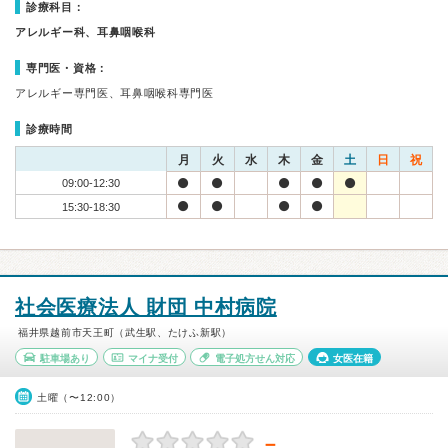
診療科目：
アレルギー科、耳鼻咽喉科
専門医・資格：
アレルギー専門医、耳鼻咽喉科専門医
診療時間
月
火
水
木
金
土
日
祝
09:00-12:30
15:30-18:30
社会医療法人 財団 中村病院
福井県越前市天王町（武生駅、たけふ新駅）
駐車場あり
マイナ受付
電子処方せん対応
女医在籍
土曜（〜12:00）
－