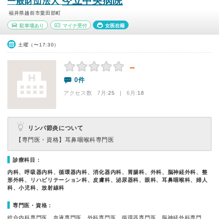
今立中央病院
一般財団法人
福井県越前市粟田部町
駐車場あり
マイナ受付
女医在籍
土曜（〜17:30）
－
0件
アクセス数 7月:
25
| 6月:
18
リンパ節炎について
【専門医・資格】
耳鼻咽喉科専門医
診療科目：
内科、呼吸器内科、循環器内科、消化器内科、胃腸科、外科、脳神経外科、整
形外科、リハビリテーション科、皮膚科、泌尿器科、眼科、耳鼻咽喉科、婦人
科、小児科、放射線科
専門医・資格：
総合内科専門医、血液専門医、外科専門医、循環器専門医、脳神経外科専門