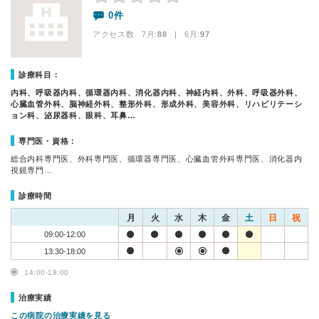
0件
アクセス数 7月:
88
| 6月:
97
診療科目：
内科、呼吸器内科、循環器内科、消化器内科、神経内科、外科、呼吸器外科、
心臓血管外科、脳神経外科、整形外科、形成外科、美容外科、リハビリテーシ
ョン科、泌尿器科、眼科、耳鼻…
専門医・資格：
総合内科専門医、外科専門医、循環器専門医、心臓血管外科専門医、消化器内
視鏡専門…
診療時間
月
火
水
木
金
土
日
祝
09:00-12:00
13:30-18:00
14:00-18:00
治療実績
この病院の治療実績を見る