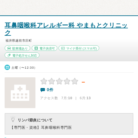
耳鼻咽喉科アレルギー科 やまもとクリニッ
ク
福井県越前市庄町
駐車場あり
電子決済可
マイナ受付
(スマホ可)
電子処方せん対応
土曜（〜12:30）
－
0件
アクセス数 7月:
10
| 6月:
13
リンパ節炎について
【専門医・資格】
耳鼻咽喉科専門医