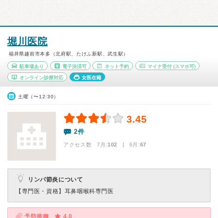
堀川医院
福井県越前市本多（北府駅、たけふ新駅、武生駅）
駐車場あり
電子決済可
ネット予約
マイナ受付
(スマホ可)
オンライン診療対応
女医在籍
土曜（〜12:30）
3.45
2件
アクセス数 7月:
102
| 6月:
67
リンパ節炎について
【専門医・資格】
耳鼻咽喉科専門医
予防接種
4.0