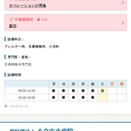
オペレーションが秀逸
耳鼻咽喉科
4.0
親切
診療科目：
アレルギー科、耳鼻咽喉科、小児科
専門医・資格：
耳鼻咽喉科専門医
診療時間
月
火
水
木
金
土
日
祝
09:00-12:00
15:00-18:00
09:00-12:30