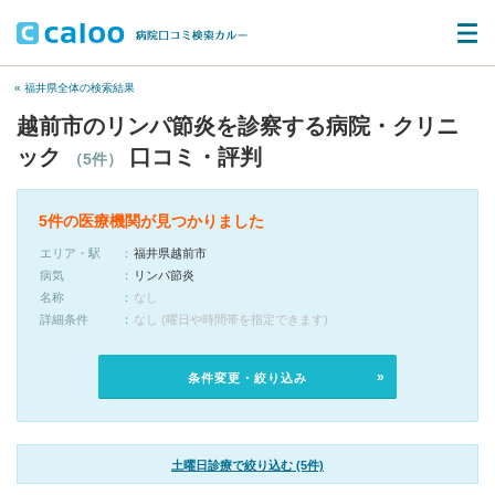
« 福井県全体の検索結果
越前市のリンパ節炎を診察する病院・クリニ
ック
口コミ・評判
（5件）
5件の医療機関が見つかりました
エリア・駅
福井県越前市
病気
リンパ節炎
名称
なし
詳細条件
なし (曜日や時間帯を指定できます)
条件変更・絞り込み
土曜日診療で絞り込む (5件)