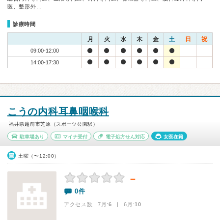
医、整形外…
診療時間
月
火
水
木
金
土
日
祝
09:00-12:00
14:00-17:30
こうの内科耳鼻咽喉科
福井県越前市芝原（スポーツ公園駅）
駐車場あり
マイナ受付
電子処方せん対応
女医在籍
土曜（〜12:00）
－
0件
アクセス数 7月:
6
| 6月:
10