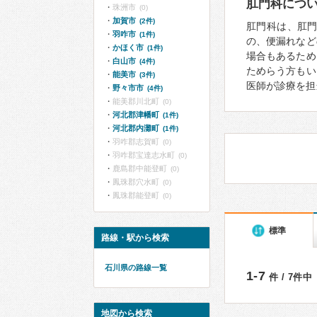
肛門科につ
珠洲市
(0)
加賀市
(2件)
肛門科は、肛
羽咋市
(1件)
の、便漏れなど
かほく市
(1件)
場合もあるため
白山市
(4件)
ためらう方もい
能美市
(3件)
医師が診療を担
野々市市
(4件)
能美郡川北町
(0)
河北郡津幡町
(1件)
河北郡内灘町
(1件)
羽咋郡志賀町
(0)
羽咋郡宝達志水町
(0)
鹿島郡中能登町
(0)
鳳珠郡穴水町
(0)
鳳珠郡能登町
(0)
標準
路線・駅から検索
石川県の路線一覧
1-7
件 / 7件中
地図から検索