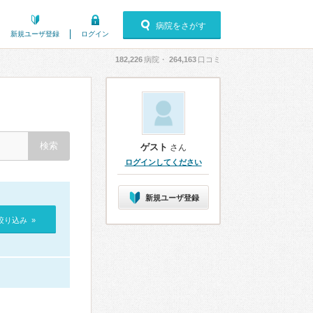
病院をさがす
新規ユーザ登録
ログイン
182,226
病院・
264,163
口コミ
ゲスト
さん
ログインしてください
新規ユーザ登録
絞り込み »