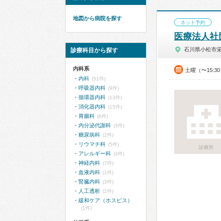
地図から病院を探す
ネット予約
医療法人社団
石川県小松市
診療科目から探す
内科系
土曜（〜15:3
内科
(51件)
呼吸器内科
(9件)
循環器内科
(13件)
消化器内科
(15件)
胃腸科
(6件)
内分泌代謝科
(3件)
糖尿病科
(2件)
リウマチ科
(5件)
診療所
アレルギー科
(3件)
神経内科
(7件)
血液内科
(1件)
腎臓内科
(3件)
人工透析
(2件)
緩和ケア（ホスピス）
(1件)