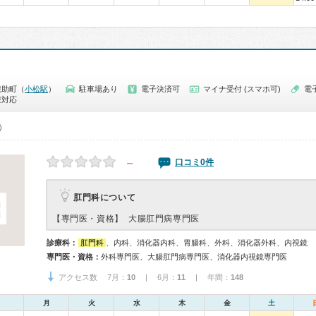
龍助町（
小松駅
）
駐車場あり
電子決済可
マイナ受付 (スマホ可)
電
療対応
0）
－
口コミ0件
肛門科について
【専門医・資格】
大腸肛門病専門医
診療科：
肛門科
、内科、消化器内科、胃腸科、外科、消化器外科、内視鏡
専門医・資格：
外科専門医、大腸肛門病専門医、消化器内視鏡専門医
アクセス数 7月：
10
| 6月：
11
| 年間：
148
月
火
水
木
金
土