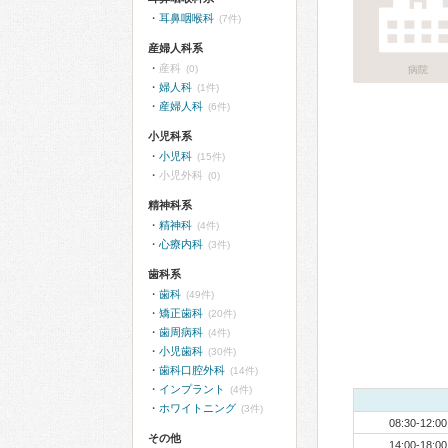
耳鼻咽喉科
(7件)
産婦人科系
産科
(0)
病院
婦人科
(1件)
産婦人科
(6件)
小児科系
小児科
(15件)
小児外科
(0)
精神科系
精神科
(4件)
心療内科
(3件)
歯科系
歯科
(49件)
矯正歯科
(20件)
歯周病科
(4件)
小児歯科
(30件)
歯科口腔外科
(14件)
インプラント
(4件)
ホワイトニング
(3件)
08:30-12:00
その他
14:00-18:00