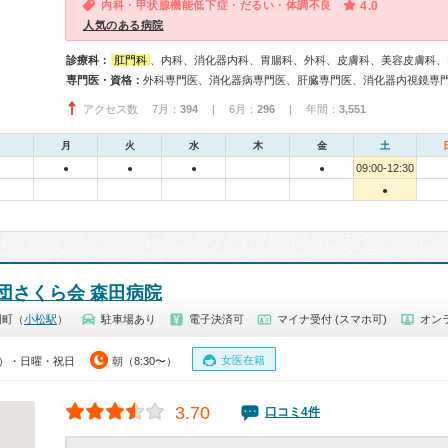
内科・甲状腺機能低下症・だるい・体調不良
4.0
人気のある病院
診療科：
肛門科
、内科、消化器内科、胃腸科、外科、皮膚科、美容皮膚科、
専門医・資格：
アクセス数 7月：
394
| 6月：
296
| 年間：
3,551
月
火
水
木
金
土
09:00-12:30
●
●
●
●
●
団さくら会 森田病院
園町（
小松駅
）
駐車場あり
電子決済可
マイナ受付 (スマホ可)
オン
女医在籍
00）・日曜・祝日
朝（8:30〜）
3.70
口コミ4件