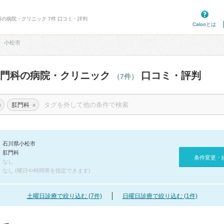
科の病院・クリニック 7件 口コミ・評判
Calooとは
小松市
肛門科の病院・クリニック
口コミ・評判
（7件）
×
×
肛門科
石川県小松市
肛門科
条件変更・
なし
なし (曜日や時間帯を指定できます)
土曜日診療で絞り込む (7件)
日曜日診療で絞り込む (1件)