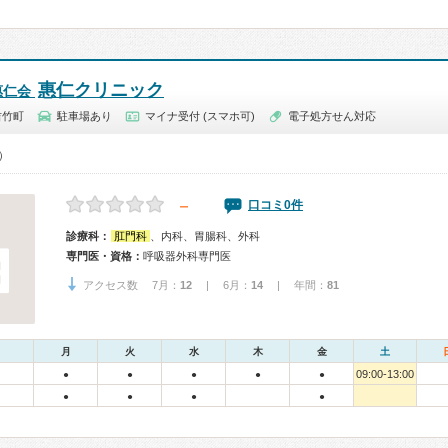
惠仁クリニック
惠仁会
吉竹町
駐車場あり
マイナ受付 (スマホ可)
電子処方せん対応
0）
－
口コミ0件
診療科：
肛門科
、内科、胃腸科、外科
専門医・資格：
呼吸器外科専門医
アクセス数 7月：
12
| 6月：
14
| 年間：
81
月
火
水
木
金
土
09:00-13:00
●
●
●
●
●
●
●
●
●