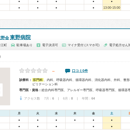
●
●
●
●
●
13:00-15:00
●
●
●
●
東野病院
東野会
今江町
駐車場あり
電子決済可
マイナ受付 (スマホ可)
電子処方せん
0）
－
口コミ0件
診療科：
肛門科
、内科、呼吸器内科、循環器内科、消化器内科、外科、整形
ビリテーション科
専門医・資格：
アクセス数 7月：
6
| 6月：
8
| 年間：
64
月
火
水
木
金
土
●
●
●
●
●
●
●
●
●
●
●