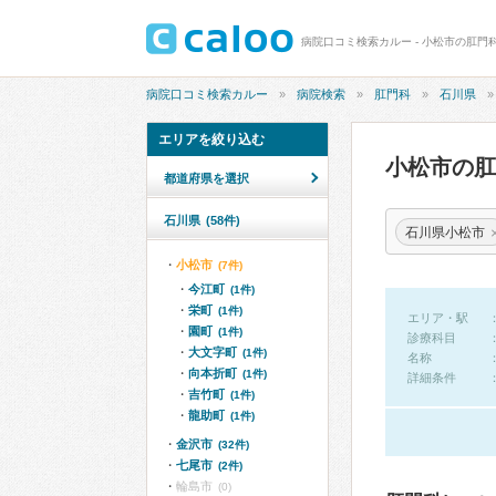
病院口コミ検索カルー - 小松市の肛門
病院口コミ検索カルー
病院検索
肛門科
石川県
エリアを絞り込む
小松市の
都道府県を選択
石川県
(58件)
石川県小松市
小松市
(7件)
今江町
(1件)
栄町
(1件)
エリア・駅
園町
(1件)
診療科目
大文字町
(1件)
名称
向本折町
(1件)
詳細条件
吉竹町
(1件)
龍助町
(1件)
金沢市
(32件)
七尾市
(2件)
輪島市
(0)