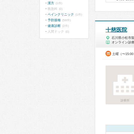
漢方
(1件)
救急科
(0)
ペインクリニック
(1件)
予防接種
(58件)
健康診断
(2件)
十慈医院
人間ドック
(0)
石川県小松市
オンライン診
土曜（〜15:0
診療所