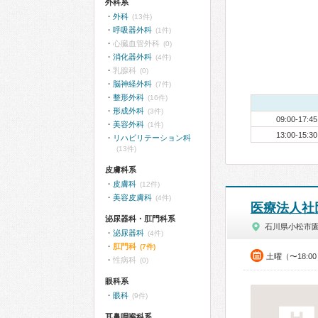
外科系
外科
(13件)
呼吸器外科
(1件)
心臓血管外科
(0)
消化器外科
(4件)
乳腺科
(0)
脳神経外科
(7件)
整形外科
(16件)
形成外科
(3件)
09:00-17:45
美容外科
(1件)
13:00-15:30
リハビリテーション科
(13件)
皮膚科系
皮膚科
(12件)
美容皮膚科
(4件)
医療法人社
泌尿器科・肛門科系
石川県小松市
泌尿器科
(4件)
肛門科
(7件)
土曜（〜18:
性病科
(0)
眼科系
眼科
(9件)
耳鼻咽喉科系