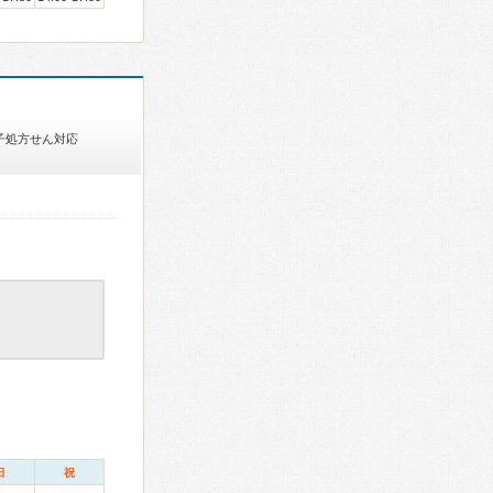
子処方せん対応
日
祝