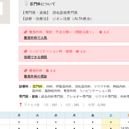
肛門科について
【専門医・資格】
消化器病専門医
【診療・治療法】
ジオン注射（ALTA療法）
整形外科・骨折・手足が痛い（関節を除く）
4.0
整形外科で人気
リハビリテーション科・捻挫
4.0
信頼できる病院
整形外科
4.0
整形外科の受診
診療科：
肛門科
、内科、呼吸器内科、消化器内科、リウマチ科、神経内科、
器外科、脳神経外科、整形外科、リハビリテーション科
専門医・資格：
アクセス数 7月：
297
| 6月：
281
| 年間：
2,765
月
火
水
木
金
土
●
●
●
●
●
●
14:00
●
●
●
●
●
●