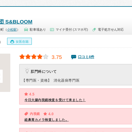
 S&BLOOM
栄町（
小松駅
）
駐車場あり
マイナ受付 (スマホ可)
電子処方せん対応
女医在籍
0）
3.75
口コミ4件
肛門科について
【専門医・資格】
消化器病専門医
4.5
今日大腸内視鏡検査を受けて来ました！
内視鏡
4.0
経鼻胃カメラ検査しました。