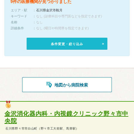
9件の医療機関が見つかりました
エリア・駅
石川県金沢市鞍月
キーワード
なし (診療科目や専門医などを指定できます)
名称
なし
詳細条件
なし (曜日や時間帯を指定できます)
条件変更・絞り込み
地図から病院検索
金沢消化器内科・内視鏡クリニック野々市中
央院
石川県野々市市白山町（野々市工大前駅、馬替駅）