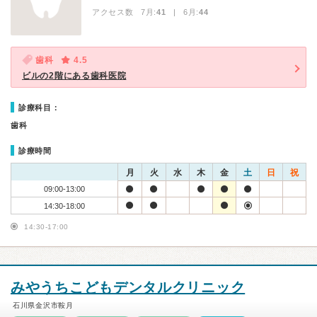
アクセス数 7月:
41
| 6月:
44
歯科
4.5
ビルの2階にある歯科医院
診療科目：
歯科
診療時間
月
火
水
木
金
土
日
祝
09:00-13:00
14:30-18:00
14:30-17:00
みやうちこどもデンタルクリニック
石川県金沢市鞍月