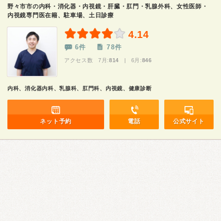
野々市市の内科・消化器・内視鏡・肝臓・肛門・乳腺外科、女性医師・
内視鏡専門医在籍、駐車場、土日診療
4.14
6件
78件
アクセス数 7月:
814
| 6月:
846
内科、消化器内科、乳腺科、肛門科、内視鏡、健康診断
ネット予約
電話
公式サイト