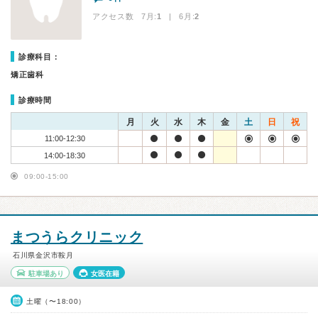
アクセス数 7月:
1
| 6月:
2
診療科目：
矯正歯科
診療時間
月
火
水
木
金
土
日
祝
11:00-12:30
14:00-18:30
09:00-15:00
まつうらクリニック
石川県金沢市鞍月
駐車場あり
女医在籍
土曜（〜18:00）