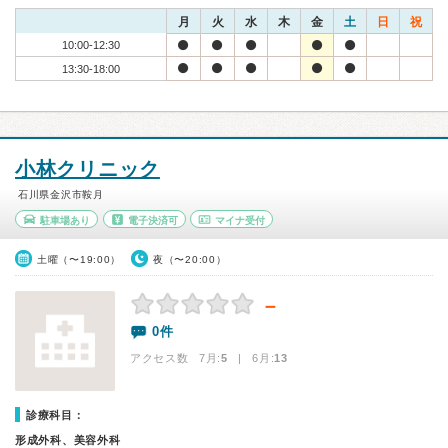
月
火
水
木
金
土
日
祝
10:00-12:30
13:30-18:00
小林クリニック
石川県金沢市鞍月
駐車場あり
電子決済可
マイナ受付
土曜（〜19:00）
夜（〜20:00）
－
0件
アクセス数 7月:
5
| 6月:
13
診療科目：
形成外科、美容外科