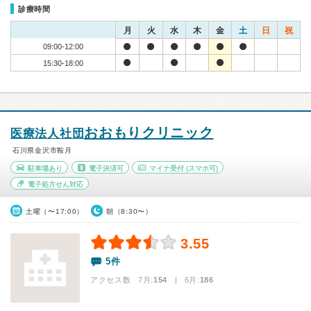
診療時間
月
火
水
木
金
土
日
祝
09:00-12:00
15:30-18:00
おおもりクリニック
医療法人社団
石川県金沢市鞍月
駐車場あり
電子決済可
マイナ受付
(スマホ可)
電子処方せん対応
土曜（〜17:00）
朝（8:30〜）
3.55
5件
アクセス数 7月:
154
| 6月:
186