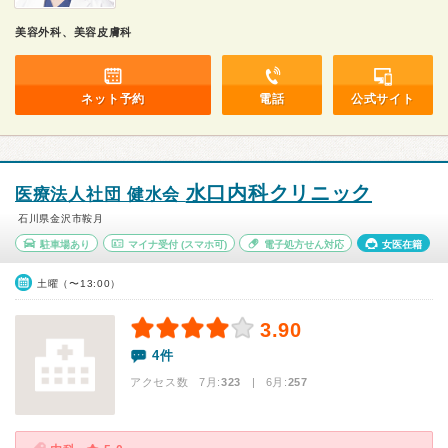
美容外科、美容皮膚科
ネット予約
電話
公式サイト
水口内科クリニック
医療法人社団 健水会
石川県金沢市鞍月
駐車場あり
マイナ受付
(スマホ可)
電子処方せん対応
女医在籍
土曜（〜13:00）
3.90
4件
アクセス数 7月:
323
| 6月:
257