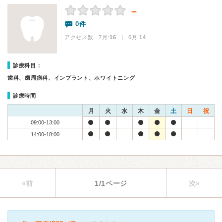
－
0件
アクセス数 7月:
16
| 6月:
14
診療科目：
歯科、歯周病科、インプラント、ホワイトニング
診療時間
月
火
水
木
金
土
日
祝
09:00-13:00
14:00-18:00
«前
1/1ページ
次»