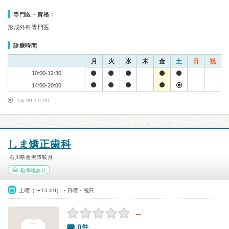
専門医・資格：
形成外科専門医
診療時間
月
火
水
木
金
土
日
祝
10:00-12:30
14:00-20:00
14:00-19:00
しま矯正歯科
石川県金沢市鞍月
駐車場あり
土曜（〜15:00）・日曜・祝日
－
0件