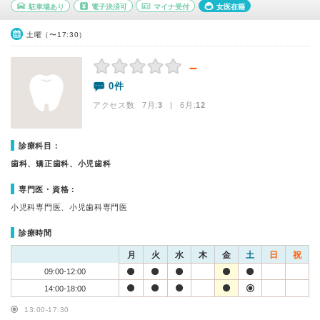
駐車場あり
電子決済可
マイナ受付
女医在籍
土曜（〜17:30）
－
0件
アクセス数 7月:
3
| 6月:
12
診療科目：
歯科、矯正歯科、小児歯科
専門医・資格：
小児科専門医、小児歯科専門医
診療時間
月
火
水
木
金
土
日
祝
09:00-12:00
14:00-18:00
13:00-17:30