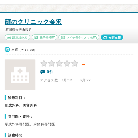
顔のクリニック金沢
石川県金沢市鞍月
駐車場あり
電子決済可
マイナ受付
(スマホ可)
女医在籍
土曜（〜18:00）
－
0件
アクセス数 7月:
12
| 6月:
27
診療科目：
形成外科、美容外科
専門医・資格：
形成外科専門医、麻酔科専門医
診療時間