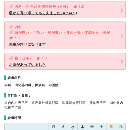
内科
自己免疫性肝炎（AIH）
5.0
暖かく寄り添ってもらえました( =＾ω＾)
内科
頭が痛い・だるい・喉が痛い・食欲不振・体調不良・便秘
5.0
先生が頼りになります
咳（セキ）
4.0
お薬があっていました
診療科目：
内科、消化器内科、胃腸科、内視鏡
専門医・資格：
総合内科専門医、呼吸器外科専門医、消化器病専門医、肝臓専門医、消化器内
視鏡専門医
診療時間
月
火
水
木
金
土
日
祝