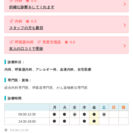
内科
5.0
的確な診断をしてくれます
内科
4.5
スタッフの方も親切
呼吸器内科
気管支喘息
4.0
友人の口コミで受診
診療科目：
内科、呼吸器内科、アレルギー科、血液内科、在宅医療
専門医・資格：
総合内科専門医、呼吸器専門医、がん薬物療法専門医
診療時間
月
火
水
木
金
土
日
祝
09:00-12:30
14:30-18:00
09:00-13:00