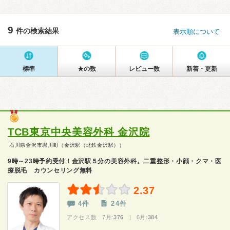
9
件の検索結果
表示順について
標準
★の数
レビュー数
新着・更新
TCB東京中央美容外科 金沢院
石川県金沢市堀川町（金沢駅（北鉄金沢駅））
9時～23時予約受付！金沢駅５分の美容外科。二重整形・小顔・クマ・医
療脱毛 カウンセリング無料
2.37
4件
24件
アクセス数 7月:
376
| 6月:
384