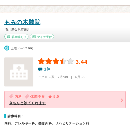
もみの木醫院
石川県金沢市鞍月
駐車場あり
マイナ受付
土曜（〜12:00）
3.44
1件
アクセス数 7月:
49
| 6月:
29
内科
体調不良
5.0
きちんと診てくれます
診療科目：
内科、アレルギー科、整形外科、リハビリテーション科