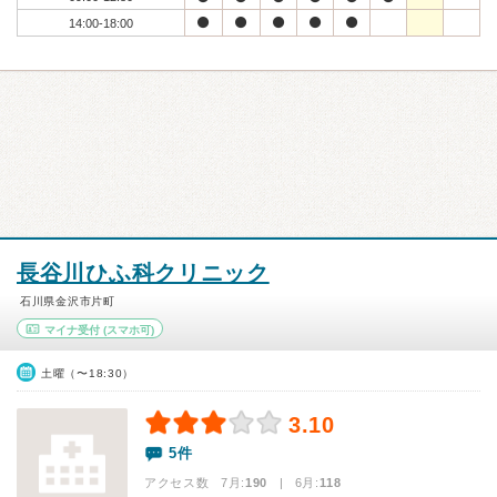
14:00-18:00
長谷川ひふ科クリニック
石川県金沢市片町
マイナ受付
(スマホ可)
土曜（〜18:30）
3.10
5件
アクセス数 7月:
190
| 6月:
118