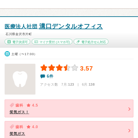
溝口デンタルオフィス
医療法人社団
石川県金沢市片町
電子決済可
マイナ受付
(スマホ可)
電子処方せん対応
土曜（〜17:00）
3.57
6件
アクセス数 7月:
123
| 6月:
138
歯科
4.5
笑気ガス！
歯科
4.0
笑気ガス