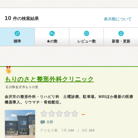
10
件の検索結果
表示順について
標準
★の数
レビュー数
新着・更新
もりのさと整形外科クリニック
石川県金沢市もりの里
金沢市の整形外科・リハビリ科 土曜診療。駐車場。MRIほか最新の医療
機器導入。リウマチ・骨粗鬆症。
－
0件
アクセス数 7月:
164
| 6月:
165