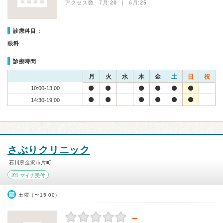
アクセス数 7月:
20
| 6月:
25
診療科目：
眼科
診療時間
月
火
水
木
金
土
日
祝
10:00-13:00
14:30-19:00
さぶりクリニック
石川県金沢市片町
マイナ受付
土曜（〜15:00）
－