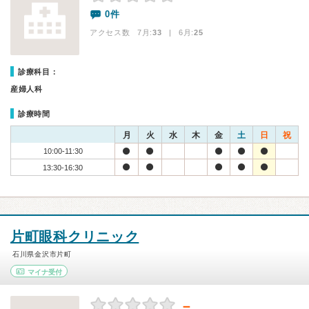
0件
アクセス数 7月:
33
| 6月:
25
診療科目：
産婦人科
診療時間
月
火
水
木
金
土
日
祝
10:00-11:30
13:30-16:30
片町眼科クリニック
石川県金沢市片町
マイナ受付
－