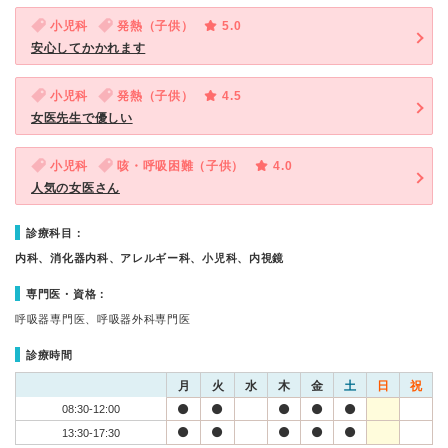
小児科
発熱（子供）
5.0
安心してかかれます
小児科
発熱（子供）
4.5
女医先生で優しい
小児科
咳・呼吸困難（子供）
4.0
人気の女医さん
診療科目：
内科、消化器内科、アレルギー科、小児科、内視鏡
専門医・資格：
呼吸器専門医、呼吸器外科専門医
診療時間
月
火
水
木
金
土
日
祝
08:30-12:00
13:30-17:30