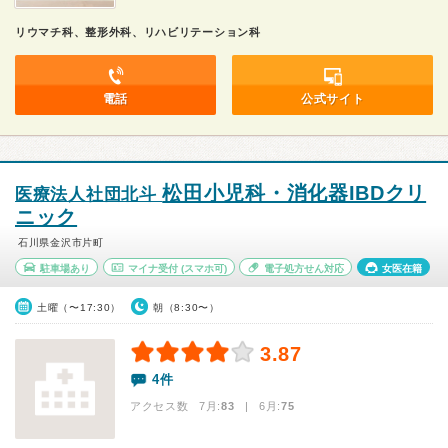
リウマチ科、整形外科、リハビリテーション科
電話
公式サイト
松田小児科・消化器IBDクリ
医療法人社団北斗
ニック
石川県金沢市片町
駐車場あり
マイナ受付
(スマホ可)
電子処方せん対応
女医在籍
土曜（〜17:30）
朝（8:30〜）
3.87
4件
アクセス数 7月:
83
| 6月:
75