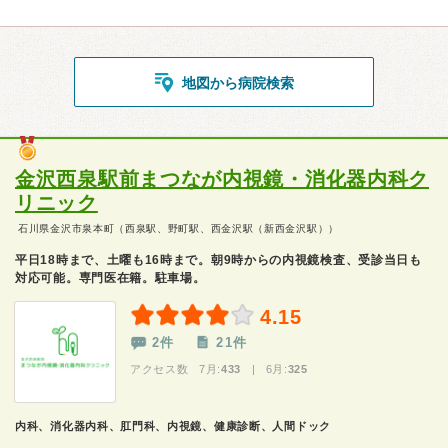
地図から病院検索
金沢西泉駅前まつなが内視鏡・消化器内科ク
リニック
石川県金沢市泉本町（西泉駅、野町駅、西金沢駅（新西金沢駅））
平日18時まで、土曜も16時まで。朝9時からの内視鏡検査、受診当日も
対応可能。専門医在籍。駐車場。
4.15
2件
21件
アクセス数 7月:
433
| 6月:
325
内科、消化器内科、肛門科、内視鏡、健康診断、人間ドック