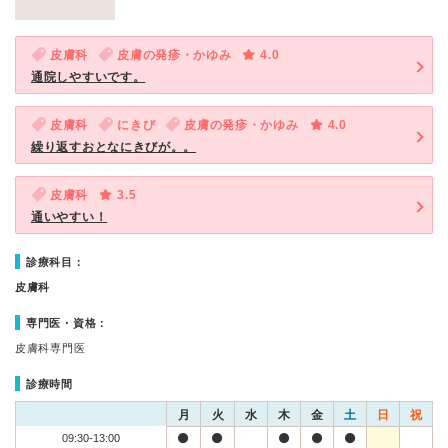
皮膚科
皮膚の発疹・かゆみ
4.0
通院しやすいです。
皮膚科
にきび
皮膚の発疹・かゆみ
4.0
繰り返すおとなにきびが。。
皮膚科
3.5
通いやすい！
診療科目：
皮膚科
専門医・資格：
皮膚科専門医
診療時間
月
火
水
木
金
土
日
祝
09:30-13:00