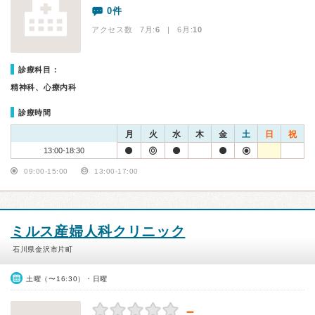
0件
アクセス数 7月:
6
| 6月:
10
診療科目：
精神科、心療内科
診療時間
月
火
水
木
金
土
日
祝
13:00-18:30
09:00-15:00
13:00-17:00
ミルス産婦人科クリニック
石川県金沢市片町
土曜（〜16:30）・日曜
－