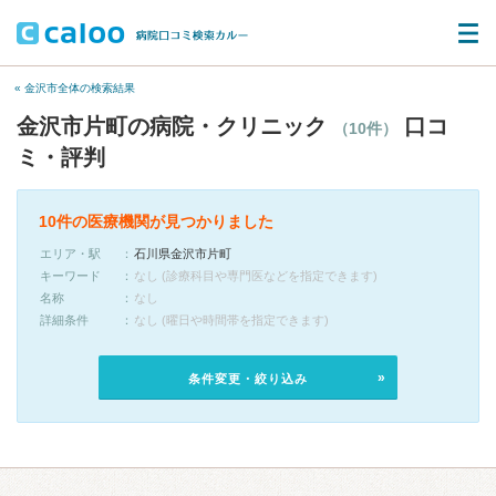
« 金沢市全体の検索結果
金沢市片町の病院・クリニック
口コ
（10件）
ミ・評判
10件の医療機関が見つかりました
エリア・駅
石川県金沢市片町
キーワード
なし (診療科目や専門医などを指定できます)
名称
なし
詳細条件
なし (曜日や時間帯を指定できます)
条件変更・絞り込み