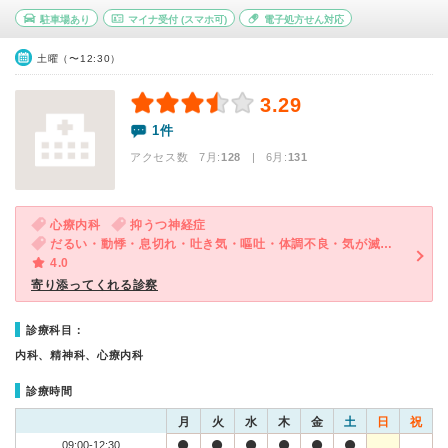
駐車場あり
マイナ受付
(スマホ可)
電子処方せん対応
土曜（〜12:30）
3.29
1件
アクセス数 7月:
128
| 6月:
131
心療内科
抑うつ神経症
だるい・動悸・息切れ・吐き気・嘔吐・体調不良・気が滅入る・不安・ストレス
4.0
寄り添ってくれる診察
診療科目：
内科、精神科、心療内科
診療時間
月
火
水
木
金
土
日
祝
09:00-12:30