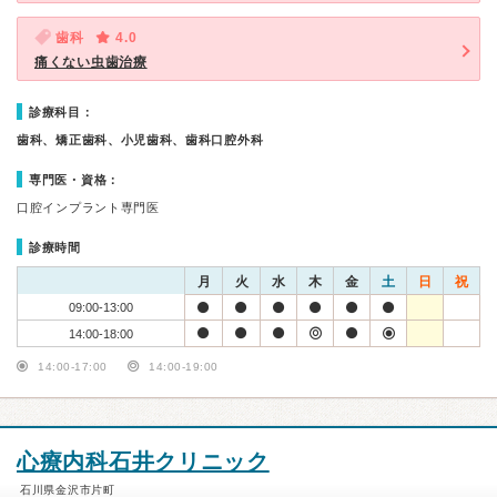
歯科
4.0
痛くない虫歯治療
診療科目：
歯科、矯正歯科、小児歯科、歯科口腔外科
専門医・資格：
口腔インプラント専門医
診療時間
月
火
水
木
金
土
日
祝
09:00-13:00
14:00-18:00
14:00-17:00
14:00-19:00
心療内科石井クリニック
石川県金沢市片町