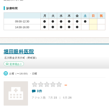
診療時間
月
火
水
木
金
土
日
祝
09:00-12:30
14:00-16:00
堀田眼科医院
石川県金沢市片町（野町駅）
駐車場あり
土曜（〜16:00）・日曜
－
0件
アクセス数 7月:
15
| 6月:
26