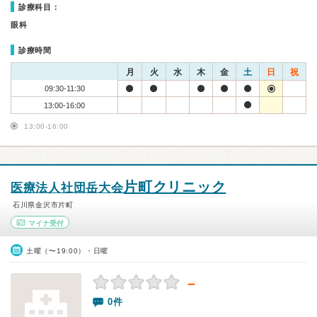
診療科目：
眼科
診療時間
月
火
水
木
金
土
日
祝
09:30-11:30
13:00-16:00
13:00-16:00
片町クリニック
医療法人社団岳大会
石川県金沢市片町
マイナ受付
土曜（〜19:00）・日曜
－
0件