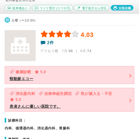
石川県金沢市小立野
駐車場あり
マイナ受付
(スマホ可)
電子処方せん対応
女医在籍
土曜（〜12:30）
4.03
2件
アクセス数 7月:
98
| 6月:
74
健康診断
5.0
頸動脈エコー
消化器内科
自律神経失調症
気が滅入る・不安
5.0
患者さんに優しい医院です。
診療科目：
内科、循環器内科、消化器内科、胃腸科