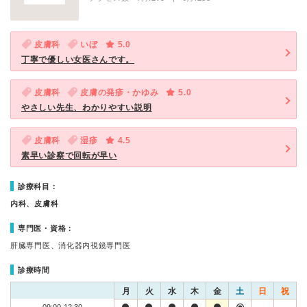
皮膚科
いぼ
5.0
丁寧で優しい女医さんです。
皮膚科
皮膚の発疹・かゆみ
5.0
やさしい先生、わかりやすい説明
皮膚科
湿疹
4.5
素早い診察で回転が早い
診療科目：
内科、皮膚科
専門医・資格：
肝臓専門医、消化器内視鏡専門医
診療時間
月
火
水
木
金
土
日
祝