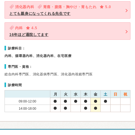
消化器内科
胃痛・腹痛・胸やけ・胃もたれ
5.0
とても親身になってくれる先生です
内科
4.5
16年ほど通院してます
診療科目：
内科、循環器内科、消化器内科、在宅医療
専門医・資格：
総合内科専門医、消化器病専門医、消化器内視鏡専門医
診療時間
月
火
水
木
金
土
日
祝
09:00-12:00
14:00-18:00