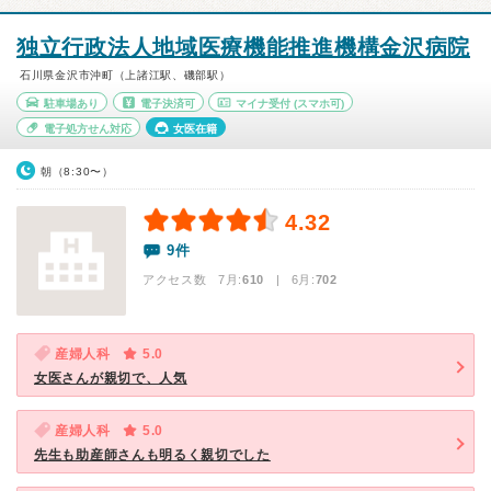
独立行政法人地域医療機能推進機構金沢病院
石川県金沢市沖町（上諸江駅、磯部駅）
駐車場あり
電子決済可
マイナ受付
(スマホ可)
電子処方せん対応
女医在籍
朝（8:30〜）
4.32
9件
アクセス数 7月:
610
| 6月:
702
産婦人科
5.0
女医さんが親切で、人気
産婦人科
5.0
先生も助産師さんも明るく親切でした