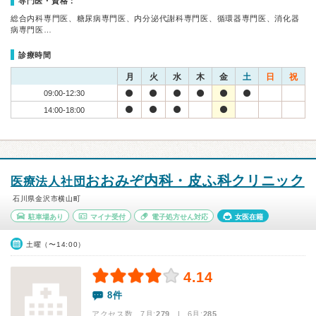
専門医・資格：
総合内科専門医、糖尿病専門医、内分泌代謝科専門医、循環器専門医、消化器
病専門医…
診療時間
月
火
水
木
金
土
日
祝
09:00-12:30
14:00-18:00
おおみぞ内科・皮ふ科クリニック
医療法人社団
石川県金沢市横山町
駐車場あり
マイナ受付
電子処方せん対応
女医在籍
土曜（〜14:00）
4.14
8件
アクセス数 7月:
279
| 6月:
285