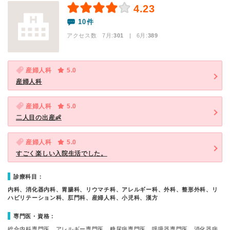
4.23
10件
アクセス数 7月:
301
| 6月:
389
産婦人科
5.0
産婦人科
産婦人科
5.0
二人目の出産👶
産婦人科
5.0
すごく楽しい入院生活でした。
診療科目：
内科、消化器内科、胃腸科、リウマチ科、アレルギー科、外科、整形外科、リ
ハビリテーション科、肛門科、産婦人科、小児科、漢方
専門医・資格：
総合内科専門医、アレルギー専門医、糖尿病専門医、呼吸器専門医、消化器病