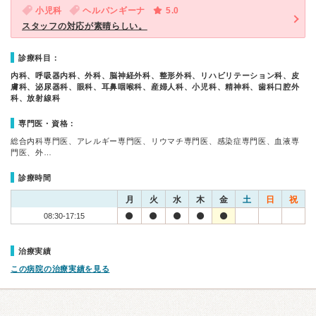
小児科
ヘルパンギーナ
5.0
スタッフの対応が素晴らしい。
診療科目：
内科、呼吸器内科、外科、脳神経外科、整形外科、リハビリテーション科、皮
膚科、泌尿器科、眼科、耳鼻咽喉科、産婦人科、小児科、精神科、歯科口腔外
科、放射線科
専門医・資格：
総合内科専門医、アレルギー専門医、リウマチ専門医、感染症専門医、血液専
門医、外…
診療時間
月
火
水
木
金
土
日
祝
08:30-17:15
治療実績
この病院の治療実績を見る