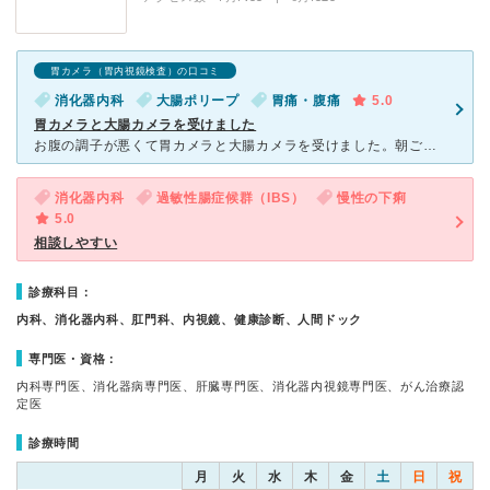
胃カメラ（胃内視鏡検査）の口コミ
消化器内科
大腸ポリープ
胃痛・腹痛
5.0
胃カメラと大腸カメラを受けました
お腹の調子が悪くて胃カメラと大腸カメラを受けました。朝ごはんを食べずに行ったら、今日検査しますかとのこと。なかなか休みがとれないので、とても助かりました。下剤を飲んでトイレに何回か行ったら、早々に検査
消化器内科
過敏性腸症候群（IBS）
慢性の下痢
5.0
相談しやすい
診療科目：
内科、消化器内科、肛門科、内視鏡、健康診断、人間ドック
専門医・資格：
内科専門医、消化器病専門医、肝臓専門医、消化器内視鏡専門医、がん治療認
定医
診療時間
月
火
水
木
金
土
日
祝