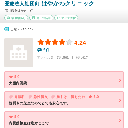
はやかわクリニック
医療法人社団剣
石川県金沢市寺中町
駐車場あり
電子決済可
マイナ受付
土曜（〜18:00）
4.24
5件
アクセス数 7月:
561
| 6月:
627
5.0
大腸内視鏡
胃腸科
急性胃炎
胸やけ・胃もたれ
5.0
腕利きの先生なのでとても安心です。
5.0
内視鏡検査は絶対ここで