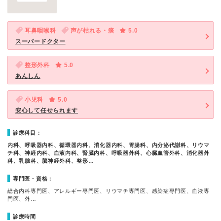
耳鼻咽喉科
声が枯れる・痰
5.0
スーパードクター
整形外科
5.0
あんしん
小児科
5.0
安心して任せられます
診療科目：
内科、呼吸器内科、循環器内科、消化器内科、胃腸科、内分泌代謝科、リウマ
チ科、神経内科、血液内科、腎臓内科、呼吸器外科、心臓血管外科、消化器外
科、乳腺科、脳神経外科、整形…
専門医・資格：
総合内科専門医、アレルギー専門医、リウマチ専門医、感染症専門医、血液専
門医、外…
診療時間