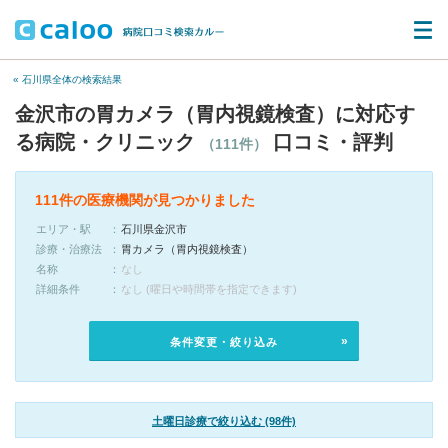
« 石川県全体の検索結果
金沢市の胃カメラ（胃内視鏡検査）に対応す
る病院・クリニック
口コミ・評判
（111件）
111件の医療機関が見つかりました
エリア・駅
石川県金沢市
診療・治療法
胃カメラ（胃内視鏡検査）
名称
なし
詳細条件
なし (曜日や時間帯を指定できます)
条件変更・絞り込み
土曜日診療で絞り込む (98件)