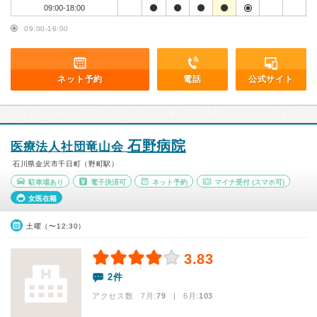
09:00-18:00
09:00-16:00
ネット予約
電話
公式サイト
石野病院
医療法人社団竜山会
石川県金沢市千日町（野町駅）
駐車場あり
電子決済可
ネット予約
マイナ受付
(スマホ可)
女医在籍
土曜（〜12:30）
3.83
2件
アクセス数 7月:
79
| 6月:
103