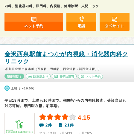
内科、消化器内科、肛門科、内視鏡、健康診断、人間ドック
ネット予約
電話
公式サイト
金沢西泉駅前まつなが内視鏡・消化器内科ク
リニック
石川県金沢市泉本町（西泉駅、野町駅、西金沢駅（新西金沢駅））
新規開院！
駐車場あり
電子決済可
ネット予約
土曜（〜16:00）
平日18時まで、土曜も16時まで。朝9時からの内視鏡検査、受診当日も
対応可能。専門医在籍。駐車場。
4.15
2件
21件
アクセス数 7月:
433
| 6月:
325