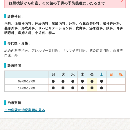
妊婦検診から出産、その後の子供の予防接種にいたるまで
診療科目：
内科、循環器内科、神経内科、腎臓内科、外科、心臓血管外科、脳神経外科、
整形外科、形成外科、リハビリテーション科、皮膚科、泌尿器科、眼科、耳鼻
咽喉科、産婦人科、小児科、精…
専門医・資格：
総合内科専門医、アレルギー専門医、リウマチ専門医、感染症専門医、血液専
門医、外…
診療時間
月
火
水
木
金
土
日
祝
09:00-12:00
14:00-17:00
治療実績
この病院の治療実績を見る