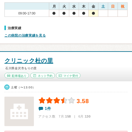
月
火
水
木
金
土
日
祝
09:00-17:00
治療実績
この病院の治療実績を見る
クリニック杜の里
石川県金沢市もりの里
駐車場あり
ネット予約
マイナ受付
土曜（〜13:00）
3.58
1件
アクセス数 7月:
158
| 6月:
130