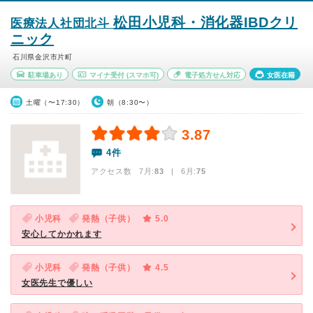
松田小児科・消化器IBDクリ
医療法人社団北斗
ニック
石川県金沢市片町
駐車場あり
マイナ受付
(スマホ可)
電子処方せん対応
女医在籍
土曜（〜17:30）
朝（8:30〜）
3.87
4件
アクセス数 7月:
83
| 6月:
75
小児科
発熱（子供）
5.0
安心してかかれます
小児科
発熱（子供）
4.5
女医先生で優しい