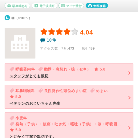
駐車場あり
電子決済可
マイナ受付
女医在籍
朝（8:30〜）
4.04
10件
アクセス数 7月:
473
| 6月:
459
呼吸器内科
動悸・息切れ・咳（セキ）
5.0
スタッフがとても親切
耳鼻咽喉科
良性発作性頭位めまい症
めまい
5.0
ベテランのおじいちゃん先生
小児科
発熱（子供）・腹痛・吐き気・嘔吐（子供）・咳・呼吸困難（子供）・下痢（子供）
5.0
とにかく丁寧で親切です。