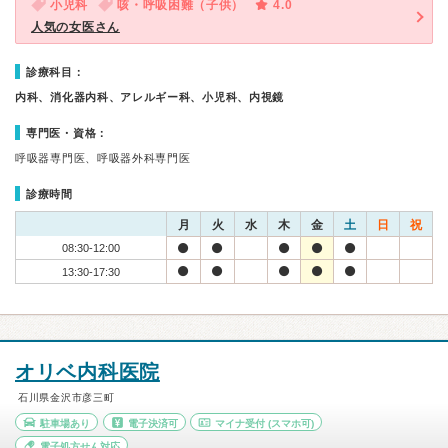
小児科
咳・呼吸困難（子供）
4.0
人気の女医さん
診療科目：
内科、消化器内科、アレルギー科、小児科、内視鏡
専門医・資格：
呼吸器専門医、呼吸器外科専門医
診療時間
月
火
水
木
金
土
日
祝
08:30-12:00
13:30-17:30
オリベ内科医院
石川県金沢市彦三町
駐車場あり
電子決済可
マイナ受付
(スマホ可)
電子処方せん対応