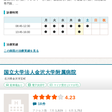
専門医、…
診療時間
月
火
水
木
金
土
日
祝
08:45-12:30
13:45-16:00
治療実績
この病院の治療実績を見る
国立大学法人金沢大学附属病院
石川県金沢市宝町
駐車場あり
電子決済可
マイナ受付
(スマホ可)
4.23
18件
アクセス数 7月:
1,929
| 6月:
1,752