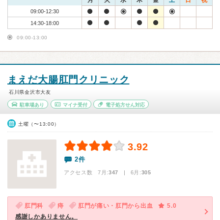
月
火
水
木
金
土
日
祝
09:00-12:30
14:30-18:00
09:00-13:00
まえだ大腸肛門クリニック
石川県金沢市大友
駐車場あり
マイナ受付
電子処方せん対応
土曜（〜13:00）
3.92
2件
アクセス数 7月:
347
| 6月:
305
肛門科
痔
肛門が痛い・肛門から出血
5.0
感謝しかありません。