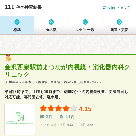
111
件の検索結果
表示順について
標準
★の数
レビュー数
新着・更新
金沢西泉駅前まつなが内視鏡・消化器内科ク
リニック
石川県金沢市泉本町（西泉駅、野町駅、西金沢駅（新西金沢駅））
平日18時まで、土曜も16時まで。朝9時からの内視鏡検査、受診当日も
対応可能。専門医在籍。駐車場。
4.15
2件
21件
アクセス数 7月:
433
| 6月:
325