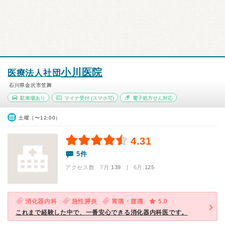
小川医院
医療法人社団
石川県金沢市笠舞
駐車場あり
マイナ受付
(スマホ可)
電子処方せん対応
土曜（〜12:00）
4.31
5件
アクセス数 7月:
139
| 6月:
125
消化器内科
急性膵炎
胃痛・腹痛
5.0
これまで経験した中で、一番安心できる消化器内科医です。