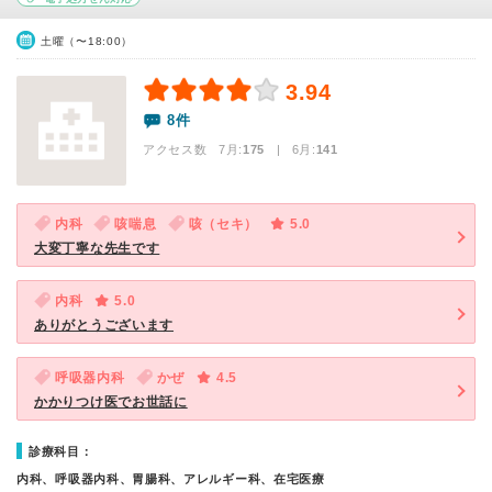
土曜（〜18:00）
3.94
8件
アクセス数 7月:
175
| 6月:
141
内科
咳喘息
咳（セキ）
5.0
大変丁寧な先生です
内科
5.0
ありがとうございます
呼吸器内科
かぜ
4.5
かかりつけ医でお世話に
診療科目：
内科、呼吸器内科、胃腸科、アレルギー科、在宅医療