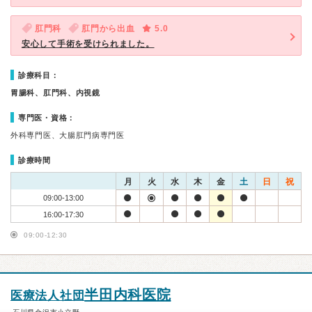
肛門科
肛門から出血
5.0
安心して手術を受けられました。
診療科目：
胃腸科、肛門科、内視鏡
専門医・資格：
外科専門医、大腸肛門病専門医
診療時間
月
火
水
木
金
土
日
祝
09:00-13:00
16:00-17:30
09:00-12:30
半田内科医院
医療法人社団