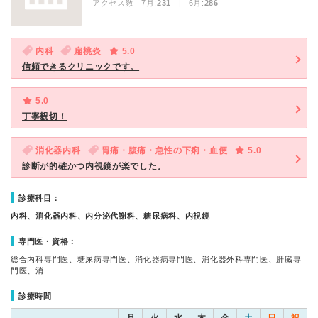
アクセス数 7月:
231
| 6月:
286
内科
扁桃炎
5.0
信頼できるクリニックです。
5.0
丁寧親切！
消化器内科
胃痛・腹痛・急性の下痢・血便
5.0
診断が的確かつ内視鏡が楽でした。
診療科目：
内科、消化器内科、内分泌代謝科、糖尿病科、内視鏡
専門医・資格：
総合内科専門医、糖尿病専門医、消化器病専門医、消化器外科専門医、肝臓専
門医、消…
診療時間