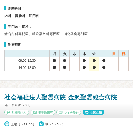
診療科目：
内科、胃腸科、肛門科
専門医・資格：
総合内科専門医、呼吸器外科専門医、消化器病専門医
診療時間
月
火
水
木
金
土
日
祝
09:00-12:30
14:00-18:00
社会福祉法人聖霊病院 金沢聖霊総合病院
石川県金沢市長町
駐車場あり
電子決済可
マイナ受付
女医在籍
土曜（〜12:30）
朝（8:45〜）