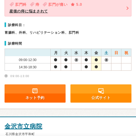
肛門科
痔
肛門が痛い
5.0
産後の痔に悩まされて
診療科目：
胃腸科、外科、リハビリテーション科、肛門科
診療時間
月
火
水
木
金
土
日
祝
09:00-12:30
14:30-18:30
09:00-13:00
ネット予約
公式サイト
金沢市立病院
石川県金沢市平和町