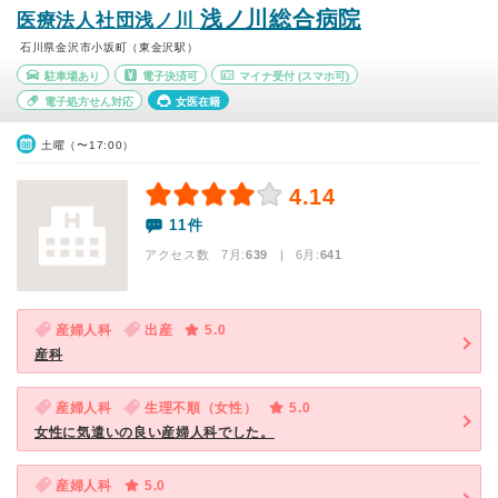
浅ノ川総合病院
医療法人社団浅ノ川
石川県金沢市小坂町（東金沢駅）
駐車場あり
電子決済可
マイナ受付
(スマホ可)
電子処方せん対応
女医在籍
土曜（〜17:00）
4.14
11件
アクセス数 7月:
639
| 6月:
641
産婦人科
出産
5.0
産科
産婦人科
生理不順（女性）
5.0
女性に気遣いの良い産婦人科でした。
産婦人科
5.0