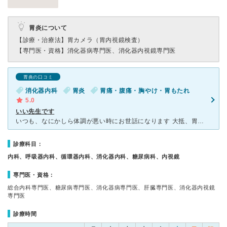
胃炎について
【診療・治療法】
胃カメラ（胃内視鏡検査）
【専門医・資格】
消化器病専門医、消化器内視鏡専門医
胃炎の口コミ
消化器内科
胃炎
胃痛・腹痛・胸やけ・胃もたれ
5.0
いい先生です
いつも、なにかしら体調が悪い時にお世話になります 大抵、胃痛ですが、いつも適切な薬を処方してくれるので １週間飲む薬も３日目あたりで、あ、もういいかも？ という状態にまで回復します 手を当てて
診療科目：
内科、呼吸器内科、循環器内科、消化器内科、糖尿病科、内視鏡
専門医・資格：
総合内科専門医、糖尿病専門医、消化器病専門医、肝臓専門医、消化器内視鏡
専門医
診療時間