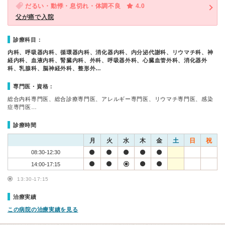
だるい・動悸・息切れ・体調不良
4.0
父が癌で入院
診療科目：
内科、呼吸器内科、循環器内科、消化器内科、内分泌代謝科、リウマチ科、神
経内科、血液内科、腎臓内科、外科、呼吸器外科、心臓血管外科、消化器外
科、乳腺科、脳神経外科、整形外…
専門医・資格：
総合内科専門医、総合診療専門医、アレルギー専門医、リウマチ専門医、感染
症専門医…
診療時間
月
火
水
木
金
土
日
祝
08:30-12:30
14:00-17:15
13:30-17:15
治療実績
この病院の治療実績を見る