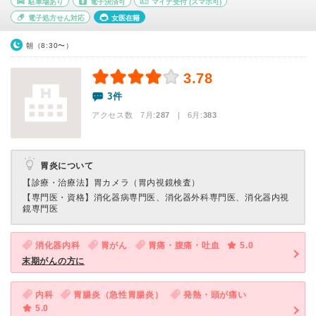
駐車場あり
電子決済可
マイナ受付
(スマホ可)
電子処方せん対応
女医在籍
朝（8:30〜）
3.78
3件
アクセス数 7月:
287
| 6月:
383
胃炎について
【診療・治療法】
胃カメラ（胃内視鏡検査）
【専門医・資格】
消化器病専門医、消化器外科専門医、消化器内視
鏡専門医
消化器内科
胃がん
胃痛・腹痛・吐血
5.0
末期がんの方に
内科
胃腸炎（急性胃腸炎）
発熱・頭が痛い
5.0