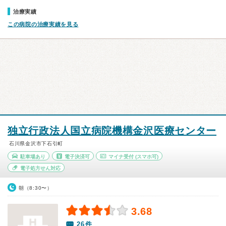
治療実績
この病院の治療実績を見る
独立行政法人国立病院機構金沢医療センター
石川県金沢市下石引町
駐車場あり
電子決済可
マイナ受付
(スマホ可)
電子処方せん対応
朝（8:30〜）
3.68
26件