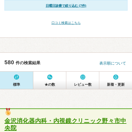
日曜日診療で絞り込む (7件)
口コミ検索はこちら
580
件の検索結果
表示順について
標準
★の数
レビュー数
新着・更新
金沢消化器内科・内視鏡クリニック野々市中
央院