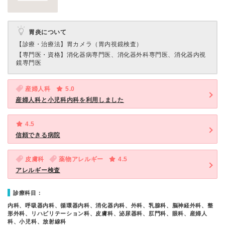
胃炎について
【診療・治療法】
胃カメラ（胃内視鏡検査）
【専門医・資格】
消化器病専門医、消化器外科専門医、消化器内視
鏡専門医
産婦人科
5.0
産婦人科と小児科内科を利用しました
4.5
信頼できる病院
皮膚科
薬物アレルギー
4.5
アレルギー検査
診療科目：
内科、呼吸器内科、循環器内科、消化器内科、外科、乳腺科、脳神経外科、整
形外科、リハビリテーション科、皮膚科、泌尿器科、肛門科、眼科、産婦人
科、小児科、放射線科