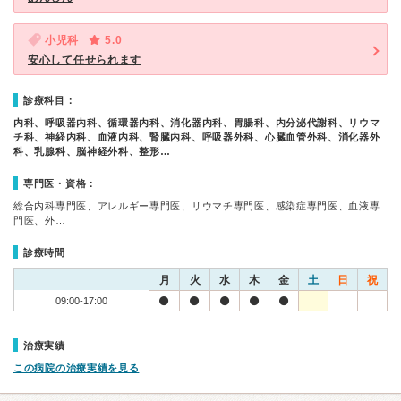
小児科
5.0
安心して任せられます
診療科目：
内科、呼吸器内科、循環器内科、消化器内科、胃腸科、内分泌代謝科、リウマ
チ科、神経内科、血液内科、腎臓内科、呼吸器外科、心臓血管外科、消化器外
科、乳腺科、脳神経外科、整形…
専門医・資格：
総合内科専門医、アレルギー専門医、リウマチ専門医、感染症専門医、血液専
門医、外…
診療時間
月
火
水
木
金
土
日
祝
09:00-17:00
治療実績
この病院の治療実績を見る