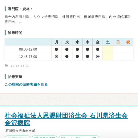
専門医・資格：
総合内科専門医、リウマチ専門医、外科専門医、糖尿病専門医、内分泌代謝科
専門医、…
診療時間
月
火
水
木
金
土
日
祝
08:30-12:00
12:45-17:00
12:45-16:30
治療実績
この病院の治療実績を見る
社会福祉法人恩賜財団済生会 石川県済生会
金沢病院
石川県金沢市赤土町