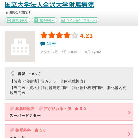
国立大学法人金沢大学附属病院
石川県金沢市宝町
駐車場あり
電子決済可
マイナ受付
(スマホ可)
4.23
18件
アクセス数 7月:
1,929
| 6月:
1,752
胃炎について
【診療・治療法】
胃カメラ（胃内視鏡検査）
【専門医・資格】
消化器病専門医、消化器外科専門医、消化器内視
鏡専門医
耳鼻咽喉科
声が枯れる・痰
5.0
スーパードクター
整形外科
5.0
あんしん