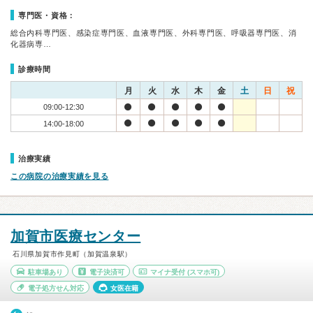
専門医・資格：
総合内科専門医、感染症専門医、血液専門医、外科専門医、呼吸器専門医、消
化器病専…
診療時間
月
火
水
木
金
土
日
祝
09:00-12:30
14:00-18:00
治療実績
この病院の治療実績を見る
加賀市医療センター
石川県加賀市作見町（加賀温泉駅）
駐車場あり
電子決済可
マイナ受付
(スマホ可)
電子処方せん対応
女医在籍