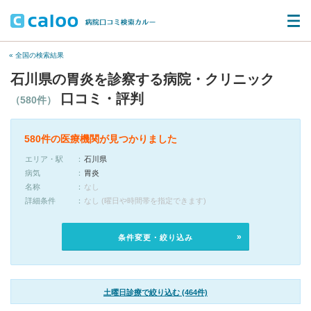
« 全国の検索結果
石川県の胃炎を診察する病院・クリニック
口コミ・評判
（580件）
580件の医療機関が見つかりました
エリア・駅
石川県
病気
胃炎
名称
なし
詳細条件
なし (曜日や時間帯を指定できます)
条件変更・絞り込み
土曜日診療で絞り込む (464件)