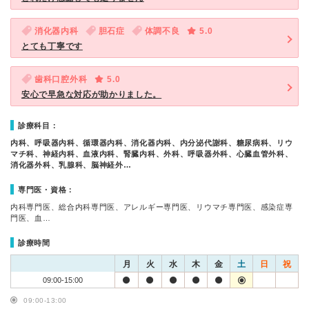
消化器内科
胆石症
体調不良
5.0
とても丁寧です
歯科口腔外科
5.0
安心で早急な対応が助かりました。
診療科目：
内科、呼吸器内科、循環器内科、消化器内科、内分泌代謝科、糖尿病科、リウ
マチ科、神経内科、血液内科、腎臓内科、外科、呼吸器外科、心臓血管外科、
消化器外科、乳腺科、脳神経外…
専門医・資格：
内科専門医、総合内科専門医、アレルギー専門医、リウマチ専門医、感染症専
門医、血…
診療時間
月
火
水
木
金
土
日
祝
09:00-15:00
09:00-13:00