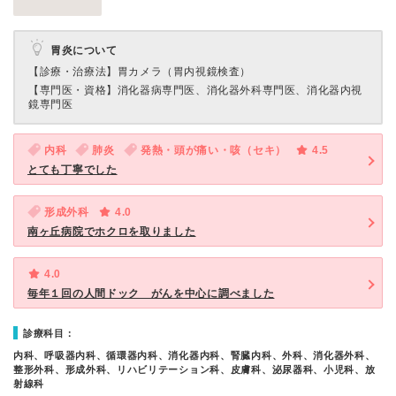
胃炎について
【診療・治療法】
胃カメラ（胃内視鏡検査）
【専門医・資格】
消化器病専門医、消化器外科専門医、消化器内視
鏡専門医
内科
肺炎
発熱・頭が痛い・咳（セキ）
4.5
とても丁寧でした
形成外科
4.0
南ヶ丘病院でホクロを取りました
4.0
毎年１回の人間ドック がんを中心に調べました
診療科目：
内科、呼吸器内科、循環器内科、消化器内科、腎臓内科、外科、消化器外科、
整形外科、形成外科、リハビリテーション科、皮膚科、泌尿器科、小児科、放
射線科