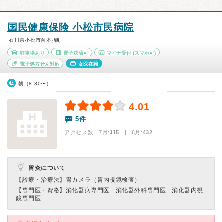
国民健康保険 小松市民病院
石川県小松市向本折町
駐車場あり
電子決済可
マイナ受付
(スマホ可)
電子処方せん対応
女医在籍
朝（8:30〜）
4.01
5件
アクセス数 7月:
315
| 6月:
432
胃炎について
【診療・治療法】
胃カメラ（胃内視鏡検査）
【専門医・資格】
消化器病専門医、消化器外科専門医、消化器内視
鏡専門医