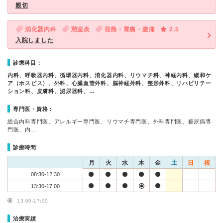
親切
消化器内科
憩室炎
発熱・胃痛・腹痛
2.5
入院しました
診療科目：
内科、呼吸器内科、循環器内科、消化器内科、リウマチ科、神経内科、緩和ケ
ア（ホスピス）、外科、心臓血管外科、脳神経外科、整形外科、リハビリテー
ション科、皮膚科、泌尿器科、…
専門医・資格：
総合内科専門医、アレルギー専門医、リウマチ専門医、外科専門医、糖尿病専
門医、内…
診療時間
月
火
水
木
金
土
日
祝
08:30-12:30
13:30-17:00
13:00-17:00
治療実績