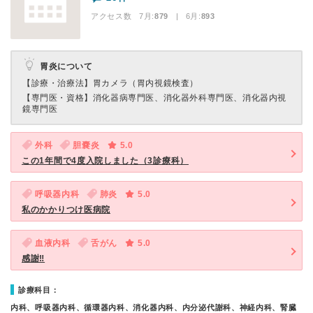
アクセス数 7月:
879
| 6月:
893
胃炎について
【診療・治療法】
胃カメラ（胃内視鏡検査）
【専門医・資格】
消化器病専門医、消化器外科専門医、消化器内視
鏡専門医
外科
胆嚢炎
5.0
この1年間で4度入院しました（3診療科）
呼吸器内科
肺炎
5.0
私のかかりつけ医病院
血液内科
舌がん
5.0
感謝‼
診療科目：
内科、呼吸器内科、循環器内科、消化器内科、内分泌代謝科、神経内科、腎臓