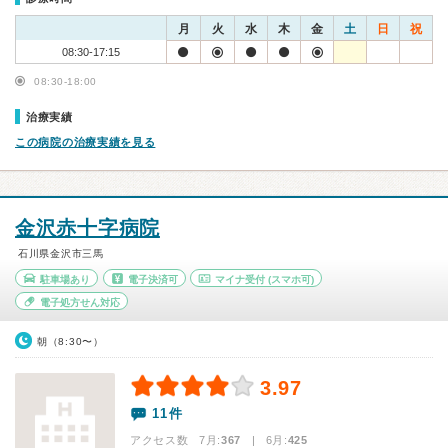
月
火
水
木
金
土
日
祝
08:30-17:15
08:30-18:00
治療実績
この病院の治療実績を見る
金沢赤十字病院
石川県金沢市三馬
駐車場あり
電子決済可
マイナ受付
(スマホ可)
電子処方せん対応
朝（8:30〜）
3.97
11件
アクセス数 7月:
367
| 6月:
425