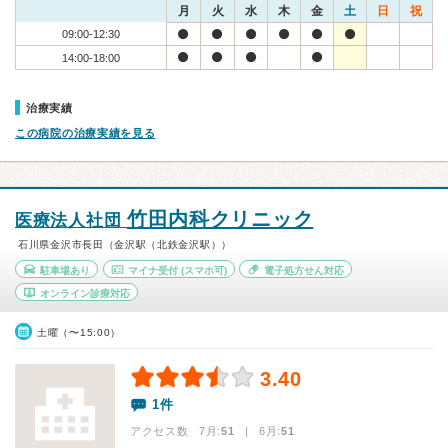
月
火
水
木
金
土
日
祝
09:00-12:30
14:00-18:00
治療実績
この病院の治療実績を見る
竹田内科クリニック
医療法人社団
石川県金沢市長田（金沢駅（北鉄金沢駅））
駐車場あり
マイナ受付
(スマホ可)
電子処方せん対応
オンライン診療対応
土曜（〜15:00）
3.40
1件
アクセス数 7月:
51
| 6月:
51