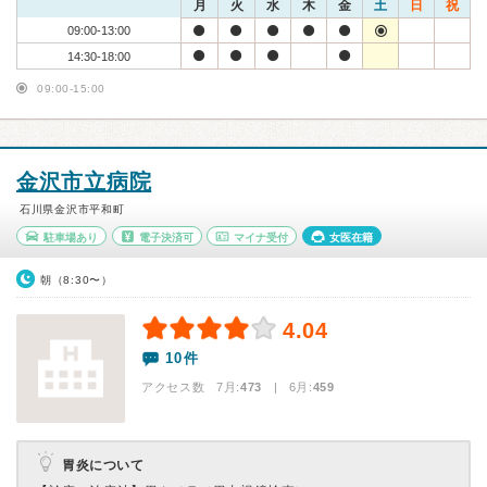
月
火
水
木
金
土
日
祝
09:00-13:00
14:30-18:00
09:00-15:00
金沢市立病院
石川県金沢市平和町
駐車場あり
電子決済可
マイナ受付
女医在籍
朝（8:30〜）
4.04
10件
アクセス数 7月:
473
| 6月:
459
胃炎について