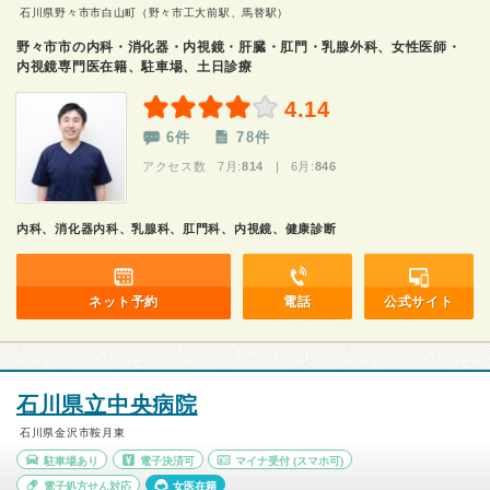
石川県野々市市白山町（野々市工大前駅、馬替駅）
野々市市の内科・消化器・内視鏡・肝臓・肛門・乳腺外科、女性医師・
内視鏡専門医在籍、駐車場、土日診療
4.14
6件
78件
アクセス数 7月:
814
| 6月:
846
内科、消化器内科、乳腺科、肛門科、内視鏡、健康診断
ネット予約
電話
公式サイト
石川県立中央病院
石川県金沢市鞍月東
駐車場あり
電子決済可
マイナ受付
(スマホ可)
電子処方せん対応
女医在籍