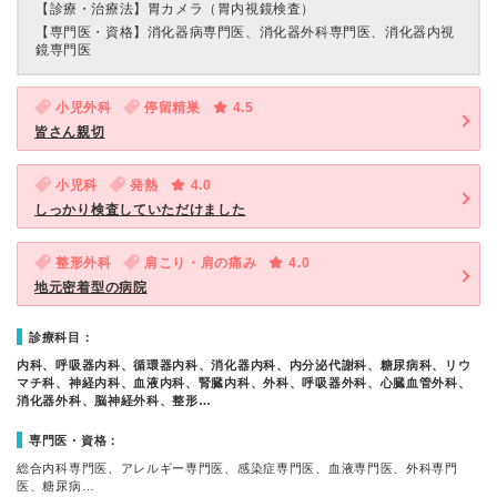
【診療・治療法】
胃カメラ（胃内視鏡検査）
【専門医・資格】
消化器病専門医、消化器外科専門医、消化器内視
鏡専門医
小児外科
停留精巣
4.5
皆さん親切
小児科
発熱
4.0
しっかり検査していただけました
整形外科
肩こり・肩の痛み
4.0
地元密着型の病院
診療科目：
内科、呼吸器内科、循環器内科、消化器内科、内分泌代謝科、糖尿病科、リウ
マチ科、神経内科、血液内科、腎臓内科、外科、呼吸器外科、心臓血管外科、
消化器外科、脳神経外科、整形…
専門医・資格：
総合内科専門医、アレルギー専門医、感染症専門医、血液専門医、外科専門
医、糖尿病…