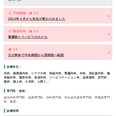
予防接種
5.0
2014年４月から先生が変わられました
整形外科
4.5
看護師とリハビリの人たち
4.5
父が肺炎で中央病院から西病院へ転院
診療科目：
内科、循環器内科、リウマチ科、神経内科、腎臓内科、外科、消化器外科、脳
神経外科、整形外科、形成外科、リハビリテーション科、泌尿器科、肛門科、
眼科、婦人科、小児科、人間ド…
専門医・資格：
総合内科専門医、血液専門医、外科専門医、内分泌代謝科専門医、呼吸器専門
医、循環…
診療時間