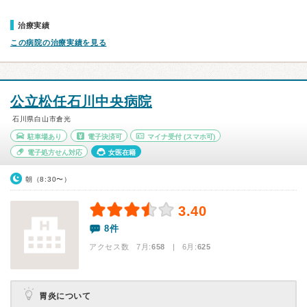
治療実績
この病院の治療実績を見る
公立松任石川中央病院
石川県白山市倉光
駐車場あり
電子決済可
マイナ受付
(スマホ可)
電子処方せん対応
女医在籍
朝（8:30〜）
3.40
8件
アクセス数 7月:
658
| 6月:
625
胃炎について