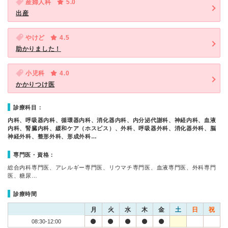
産婦人科
5.0
出産
やけど
4.5
助かりました！
小児科
4.0
かかりつけ医
診療科目：
内科、呼吸器内科、循環器内科、消化器内科、内分泌代謝科、神経内科、血液
内科、腎臓内科、緩和ケア（ホスピス）、外科、呼吸器外科、消化器外科、脳
神経外科、整形外科、形成外科…
専門医・資格：
総合内科専門医、アレルギー専門医、リウマチ専門医、血液専門医、外科専門
医、糖尿…
診療時間
月
火
水
木
金
土
日
祝
08:30-12:00