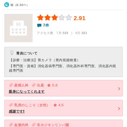
朝（8:30〜）
2.91
7件
アクセス数 7月:
323
| 6月:
321
胃炎について
【診療・治療法】
胃カメラ（胃内視鏡検査）
【専門医・資格】
消化器病専門医、消化器外科専門医、消化器内視
鏡専門医
産婦人科
出産
5.0
親身になってくれます
乳房のしこり（女性）
4.5
感謝です❗
血液内科
非ホジキンリンパ腫