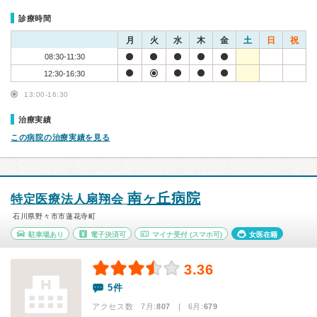
診療時間
月
火
水
木
金
土
日
祝
08:30-11:30
12:30-16:30
13:00-16:30
治療実績
この病院の治療実績を見る
南ヶ丘病院
特定医療法人扇翔会
石川県野々市市蓮花寺町
駐車場あり
電子決済可
マイナ受付
(スマホ可)
女医在籍
3.36
5件
アクセス数 7月:
807
| 6月:
679