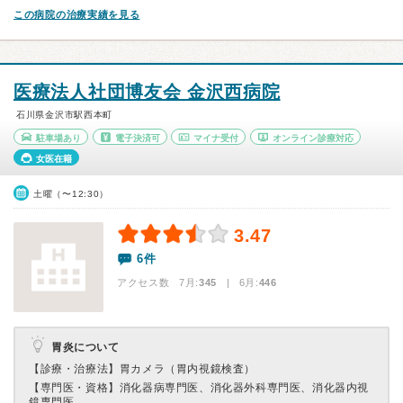
この病院の治療実績を見る
医療法人社団博友会 金沢西病院
石川県金沢市駅西本町
駐車場あり
電子決済可
マイナ受付
オンライン診療対応
女医在籍
土曜（〜12:30）
3.47
6件
アクセス数 7月:
345
| 6月:
446
胃炎について
【診療・治療法】
胃カメラ（胃内視鏡検査）
【専門医・資格】
消化器病専門医、消化器外科専門医、消化器内視
鏡専門医