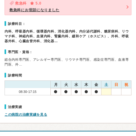
救急科
5.0
救急科にお世話になりました
診療科目：
内科、呼吸器内科、循環器内科、消化器内科、内分泌代謝科、糖尿病科、リウ
マチ科、神経内科、血液内科、腎臓内科、緩和ケア（ホスピス）、外科、呼吸
器外科、心臓血管外科、消化器…
専門医・資格：
総合内科専門医、アレルギー専門医、リウマチ専門医、感染症専門医、血液専
門医、外…
診療時間
月
火
水
木
金
土
日
祝
08:30-17:15
治療実績
この病院の治療実績を見る