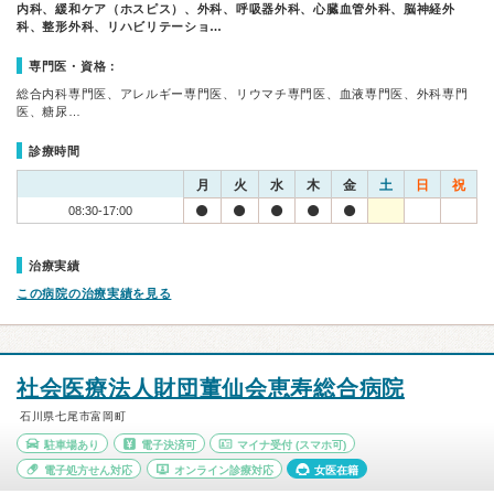
内科、緩和ケア（ホスピス）、外科、呼吸器外科、心臓血管外科、脳神経外
科、整形外科、リハビリテーショ…
専門医・資格：
総合内科専門医、アレルギー専門医、リウマチ専門医、血液専門医、外科専門
医、糖尿…
診療時間
月
火
水
木
金
土
日
祝
08:30-17:00
治療実績
この病院の治療実績を見る
社会医療法人財団董仙会恵寿総合病院
石川県七尾市富岡町
駐車場あり
電子決済可
マイナ受付
(スマホ可)
電子処方せん対応
オンライン診療対応
女医在籍