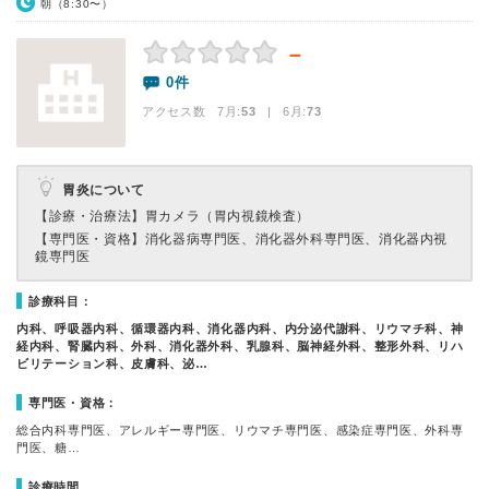
朝（8:30〜）
－
0件
アクセス数 7月:
53
| 6月:
73
胃炎について
【診療・治療法】
胃カメラ（胃内視鏡検査）
【専門医・資格】
消化器病専門医、消化器外科専門医、消化器内視
鏡専門医
診療科目：
内科、呼吸器内科、循環器内科、消化器内科、内分泌代謝科、リウマチ科、神
経内科、腎臓内科、外科、消化器外科、乳腺科、脳神経外科、整形外科、リハ
ビリテーション科、皮膚科、泌…
専門医・資格：
総合内科専門医、アレルギー専門医、リウマチ専門医、感染症専門医、外科専
門医、糖…
診療時間