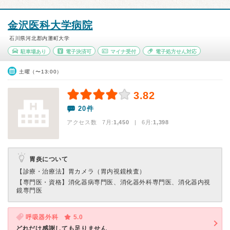
金沢医科大学病院
石川県河北郡内灘町大学
駐車場あり
電子決済可
マイナ受付
電子処方せん対応
土曜（〜13:00）
3.82
20件
アクセス数 7月:
1,450
| 6月:
1,398
胃炎について
【診療・治療法】
胃カメラ（胃内視鏡検査）
【専門医・資格】
消化器病専門医、消化器外科専門医、消化器内視
鏡専門医
呼吸器外科
5.0
どれだけ感謝しても足りません