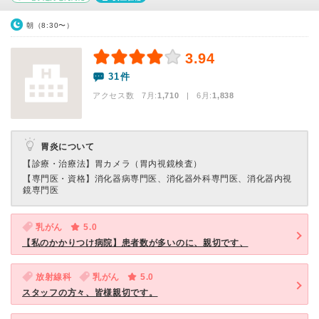
朝（8:30〜）
3.94
31件
アクセス数 7月:
1,710
| 6月:
1,838
胃炎について
【診療・治療法】
胃カメラ（胃内視鏡検査）
【専門医・資格】
消化器病専門医、消化器外科専門医、消化器内視
鏡専門医
乳がん
5.0
【私のかかりつけ病院】患者数が多いのに、親切です、
放射線科
乳がん
5.0
スタッフの方々、皆様親切です。