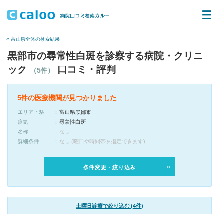
« 富山県全体の検索結果
黒部市の尋常性白斑を診察する病院・クリニ
ック
口コミ・評判
（5件）
5件の医療機関が見つかりました
エリア・駅
富山県黒部市
病気
尋常性白斑
名称
なし
詳細条件
なし (曜日や時間帯を指定できます)
条件変更・絞り込み
土曜日診療で絞り込む (4件)