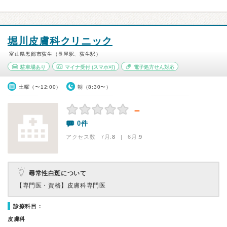
堀川皮膚科クリニック
富山県黒部市荻生（長屋駅、荻生駅）
駐車場あり
マイナ受付
(スマホ可)
電子処方せん対応
土曜（〜12:00）
朝（8:30〜）
－
0件
アクセス数 7月:
8
| 6月:
9
尋常性白斑について
【専門医・資格】
皮膚科専門医
診療科目：
皮膚科