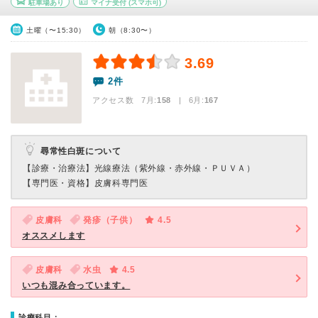
駐車場あり
マイナ受付
(スマホ可)
土曜（〜15:30）
朝（8:30〜）
3.69
2件
アクセス数 7月:
158
| 6月:
167
尋常性白斑について
【診療・治療法】
光線療法（紫外線・赤外線・ＰＵＶＡ）
【専門医・資格】
皮膚科専門医
皮膚科
発疹（子供）
4.5
オススメします
皮膚科
水虫
4.5
いつも混み合っています。
診療科目：