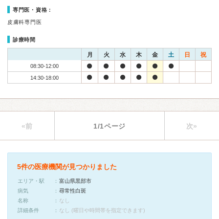
専門医・資格：
皮膚科専門医
診療時間
月
火
水
木
金
土
日
祝
08:30-12:00
14:30-18:00
«前
1/1ページ
次»
5件の医療機関が見つかりました
エリア・駅
富山県黒部市
病気
尋常性白斑
名称
なし
詳細条件
なし (曜日や時間帯を指定できます)