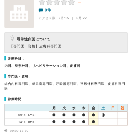
－
0件
アクセス数 7月:
15
| 6月:
22
尋常性白斑について
【専門医・資格】
皮膚科専門医
診療科目：
内科、整形外科、リハビリテーション科、皮膚科
専門医・資格：
総合内科専門医、糖尿病専門医、呼吸器専門医、整形外科専門医、皮膚科専門
医
診療時間
月
火
水
木
金
土
日
祝
09:00-12:30
14:00-18:00
09:00-13:30