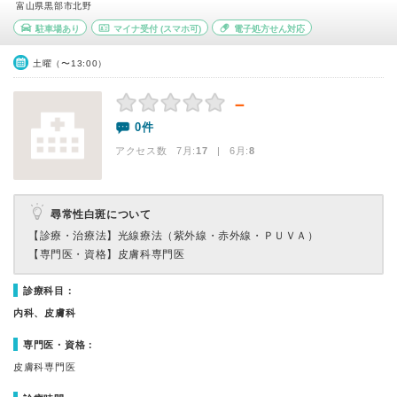
富山県黒部市北野
駐車場あり
マイナ受付
(スマホ可)
電子処方せん対応
土曜（〜13:00）
－
0件
アクセス数 7月:
17
| 6月:
8
尋常性白斑について
【診療・治療法】
光線療法（紫外線・赤外線・ＰＵＶＡ）
【専門医・資格】
皮膚科専門医
診療科目：
内科、皮膚科
専門医・資格：
皮膚科専門医