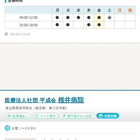
診療時間
月
火
水
木
金
土
日
祝
09:00-12:00
15:00-18:00
09:00-13:00
桜井病院
医療法人社団 平成会
富山県黒部市荻生（荻生駅、東三日市駅）
駐車場あり
マイナ受付
電子処方せん対応
女医在籍
土曜（〜13:30）