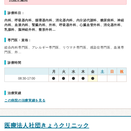
診療科目：
内科、呼吸器内科、循環器内科、消化器内科、内分泌代謝科、糖尿病科、神経
内科、血液内科、腎臓内科、外科、呼吸器外科、心臓血管外科、消化器外科、
乳腺科、脳神経外科、整形外科…
専門医・資格：
総合内科専門医、アレルギー専門医、リウマチ専門医、感染症専門医、血液専
門医、外…
診療時間
月
火
水
木
金
土
日
祝
08:30-17:00
治療実績
この病院の治療実績を見る
医療法人社団きょうクリニック