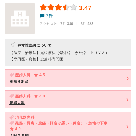
3.47
7件
アクセス数 7月:
386
| 6月:
428
尋常性白斑について
【診療・治療法】
光線療法（紫外線・赤外線・ＰＵＶＡ）
【専門医・資格】
皮膚科専門医
産婦人科
4.5
里帰り出産
産婦人科
4.0
産婦人科
消化器内科
発熱・胃痛・腹痛・顔色が悪い（黄色）・急性の下痢
4.0
入院３週間