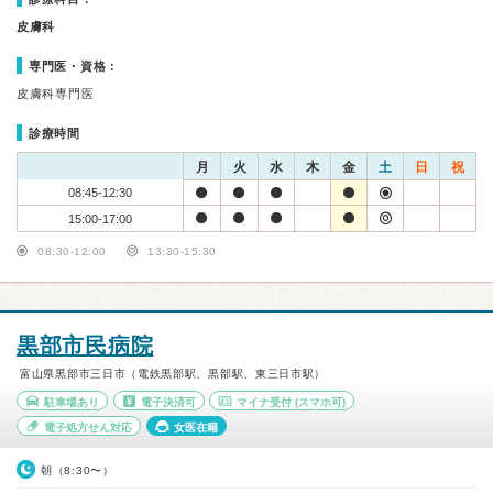
皮膚科
専門医・資格：
皮膚科専門医
診療時間
月
火
水
木
金
土
日
祝
08:45-12:30
15:00-17:00
08:30-12:00
13:30-15:30
黒部市民病院
富山県黒部市三日市（電鉄黒部駅、黒部駅、東三日市駅）
駐車場あり
電子決済可
マイナ受付
(スマホ可)
電子処方せん対応
女医在籍
朝（8:30〜）