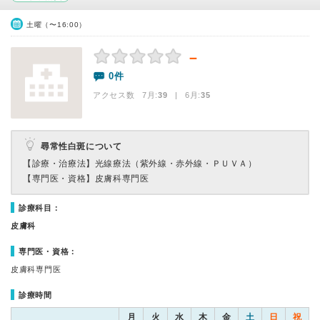
土曜（〜16:00）
－
0件
アクセス数 7月:
39
| 6月:
35
尋常性白斑について
【診療・治療法】
光線療法（紫外線・赤外線・ＰＵＶＡ）
【専門医・資格】
皮膚科専門医
診療科目：
皮膚科
専門医・資格：
皮膚科専門医
診療時間
月
火
水
木
金
土
日
祝