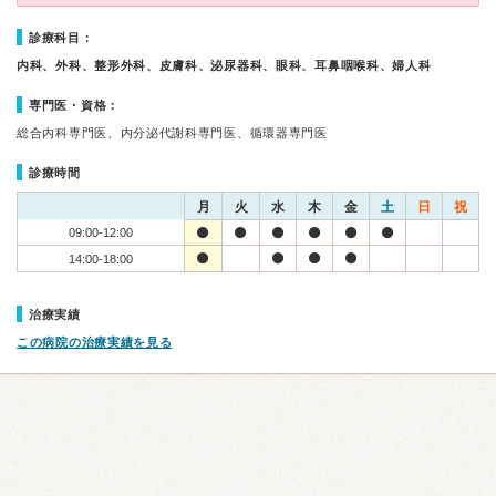
診療科目：
内科、外科、整形外科、皮膚科、泌尿器科、眼科、耳鼻咽喉科、婦人科
専門医・資格：
総合内科専門医、内分泌代謝科専門医、循環器専門医
診療時間
月
火
水
木
金
土
日
祝
09:00-12:00
14:00-18:00
治療実績
この病院の治療実績を見る