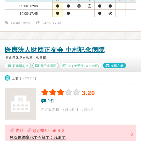
09:00-12:00
14:00-17:45
14:00-16:00
14:00-17:45
医療法人財団正友会 中村記念病院
富山県氷見市島尾（島尾駅）
駐車場あり
電子決済可
マイナ受付
(スマホ可)
女医在籍
土曜（〜12:00）
3.20
1件
アクセス数 7月:
52
| 6月:
58
内科
頭が痛い
4.0
急な体調変化でも診てくれます