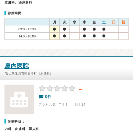
皮膚科、泌尿器科
診療時間
月
火
水
木
金
土
日
祝
09:00-12:30
14:00-18:00
扇内医院
富山県氷見市朝日本町（氷見駅）
－
0件
アクセス数 7月:
6
| 6月:
14
診療科目：
内科、皮膚科、婦人科