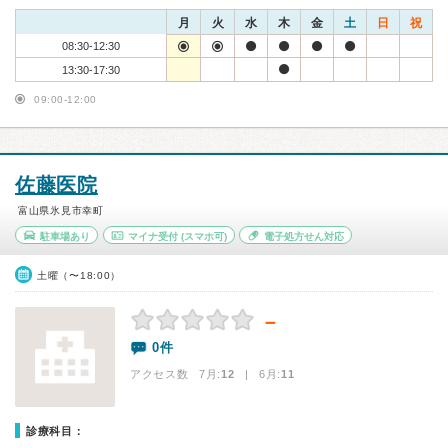
月
火
水
木
金
土
日
祝
08:30-12:30
13:30-17:30
09:00-12:00
佐藤医院
富山県氷見市幸町
駐車場あり
マイナ受付
(スマホ可)
電子処方せん対応
土曜（〜18:00）
－
0件
アクセス数 7月:
12
| 6月:
11
診療科目：