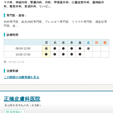
マチ科、神経内科、腎臓内科、外科、呼吸器外科、心臓血管外科、脳神経外
科、整形外科、形成外科、リハビ…
専門医・資格：
内科専門医、総合内科専門医、アレルギー専門医、リウマチ専門医、感染症専
門医、血…
診療時間
月
火
水
木
金
土
日
祝
08:00-12:00
14:00-17:00
09:00-12:00
治療実績
この病院の治療実績を見る
正橋皮膚科医院
富山県氷見市丸の内（氷見駅）
駐車場あり