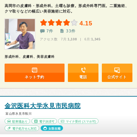
高岡市の皮膚科・形成外科。土曜も診療。形成外科専門医。二重施術、
クマ取りなどの幅広い美容施術に対応。
4.15
7件
33件
アクセス数 7月:
1,108
| 6月:
1,345
形成外科、皮膚科、美容皮膚科
ネット予約
電話
公式サイト
金沢医科大学氷見市民病院
富山県氷見市鞍川
駐車場あり
電子決済可
マイナ受付
(スマホ可)
電子処方せん対応
女医在籍