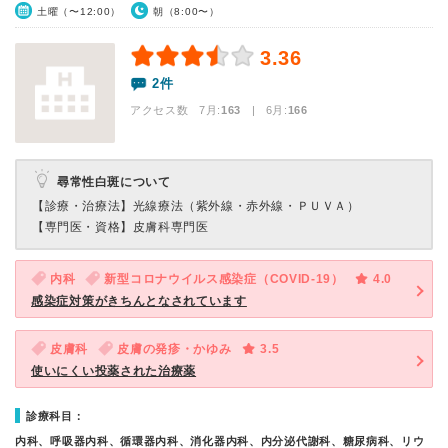
土曜（〜12:00）
朝（8:00〜）
3.36
2件
アクセス数 7月:
163
| 6月:
166
尋常性白斑について
【診療・治療法】
光線療法（紫外線・赤外線・ＰＵＶＡ）
【専門医・資格】
皮膚科専門医
内科
新型コロナウイルス感染症（COVID-19）
4.0
感染症対策がきちんとなされています
皮膚科
皮膚の発疹・かゆみ
3.5
使いにくい投薬された治療薬
診療科目：
内科、呼吸器内科、循環器内科、消化器内科、内分泌代謝科、糖尿病科、リウ