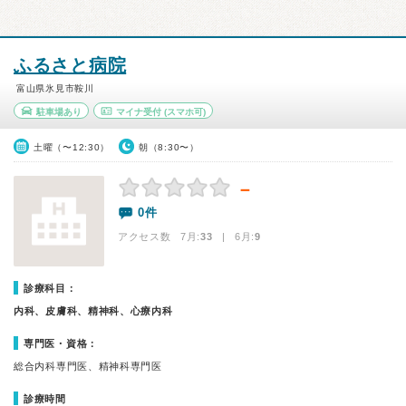
ふるさと病院
富山県氷見市鞍川
駐車場あり
マイナ受付
(スマホ可)
土曜（〜12:30）
朝（8:30〜）
－
0件
アクセス数 7月:
33
| 6月:
9
診療科目：
内科、皮膚科、精神科、心療内科
専門医・資格：
総合内科専門医、精神科専門医
診療時間