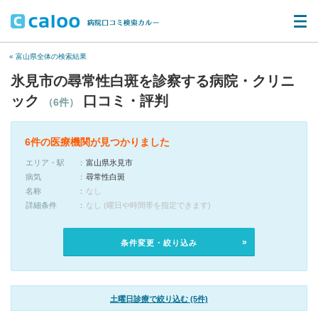
« 富山県全体の検索結果
氷見市の尋常性白斑を診察する病院・クリニ
ック
口コミ・評判
（6件）
6件の医療機関が見つかりました
エリア・駅
富山県氷見市
病気
尋常性白斑
名称
なし
詳細条件
なし (曜日や時間帯を指定できます)
条件変更・絞り込み
土曜日診療で絞り込む (5件)