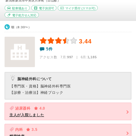
新潟県新潟市中央区川岸町（白山駅）
駐車場あり
電子決済可
マイナ受付
(スマホ可)
電子処方せん対応
朝（8:30〜）
3.44
5件
アクセス数 7月:
997
| 6月:
1,185
脳神経外科について
【専門医・資格】
脳神経外科専門医
【診療・治療法】
神経ブロック
泌尿器科
4.0
主人が入院しました
内科
3.5