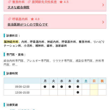
整形外科
股関節先天性疾患
4.5
大きな総合病院
呼吸器内科
4.0
担当医師がつくので安心です
診療科目：
脳神経外科
、内科、呼吸器内科、神経内科、呼吸器外科、整形外科、リハビリ
テーション科、小児科、精神科、歯科、放射線科
専門医・資格：
総合内科専門医、アレルギー専門医、リウマチ専門医、感染症専門医、外科専
門医、呼…
診療時間
月
火
水
木
金
土
日
祝
09:00-12:00
13:00-15:00
治療実績