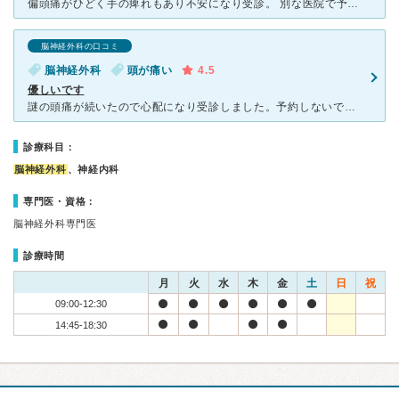
偏頭痛がひどく手の痺れもあり不安になり受診。 別な医院で予約必須、しかも2週間以降しか無理と言われ急な脳の病気だったらどうしようと、ネットで探しこちらに電話したところ予約なしでも受診可だし、近々に予
脳神経外科の口コミ
脳神経外科
頭が痛い
4.5
優しいです
謎の頭痛が続いたので心配になり受診しました。予約しないで行ったので1時間くらい待ちました。冬に行ったら少し寒かったです。MRIを撮り特に異常はなかったので、季節の変わり目の体調変化とストレスだろうとの
診療科目：
脳神経外科
、神経内科
専門医・資格：
脳神経外科専門医
診療時間
月
火
水
木
金
土
日
祝
09:00-12:30
14:45-18:30