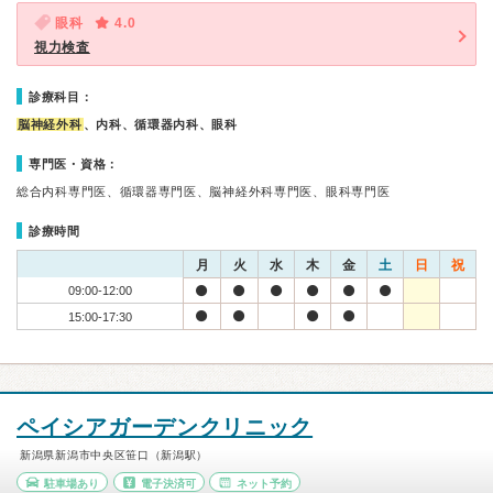
眼科
4.0
視力検査
診療科目：
脳神経外科
、内科、循環器内科、眼科
専門医・資格：
総合内科専門医、循環器専門医、脳神経外科専門医、眼科専門医
診療時間
月
火
水
木
金
土
日
祝
09:00-12:00
15:00-17:30
ペイシアガーデンクリニック
新潟県新潟市中央区笹口（新潟駅）
駐車場あり
電子決済可
ネット予約