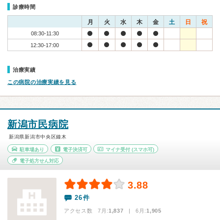
診療時間
月
火
水
木
金
土
日
祝
08:30-11:30
12:30-17:00
治療実績
この病院の治療実績を見る
新潟市民病院
新潟県新潟市中央区鐘木
駐車場あり
電子決済可
マイナ受付
(スマホ可)
電子処方せん対応
3.88
26件
アクセス数 7月:
1,837
| 6月:
1,905