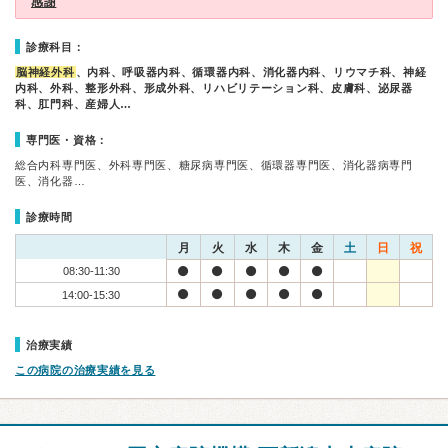
感謝
診療科目：
脳神経外科
、内科、呼吸器内科、循環器内科、消化器内科、リウマチ科、神経
内科、外科、整形外科、形成外科、リハビリテーション科、皮膚科、泌尿器
科、肛門科、産婦人…
専門医・資格：
総合内科専門医、外科専門医、糖尿病専門医、循環器専門医、消化器病専門
医、消化器…
診療時間
月
火
水
木
金
土
日
祝
08:30-11:30
14:00-15:30
治療実績
この病院の治療実績を見る