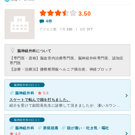
3.50
4件
アクセス数 7月:
285
| 6月:
377
脳神経外科について
【専門医・資格】
脳血管内治療専門医、脳神経外科専門医、認知症
専門医
【診療・治療法】
腰椎椎間板ヘルニア摘出術、神経ブロック
脳神経外科の口コミ
脳神経外科
5.0
スケートで転んで頭を打ちました。
紹介を受けて副院長先生に診察して頂きましたが、凄いカウンセリング能力で、説明も分かりやすく、心の底から紹介してもらって来院して良かったと感じました。 スケートで転んで頭に外傷は無かったものの、MRI
脳神経外科の口コミ
脳神経外科
群発頭痛
頭が痛い・吐き気・嘔吐
4.0