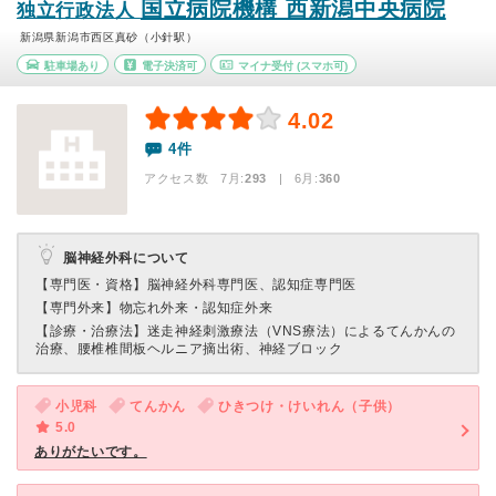
国立病院機構 西新潟中央病院
独立行政法人
新潟県新潟市西区真砂（小針駅）
駐車場あり
電子決済可
マイナ受付
(スマホ可)
4.02
4件
アクセス数 7月:
293
| 6月:
360
脳神経外科について
【専門医・資格】
脳神経外科専門医、認知症専門医
【専門外来】
物忘れ外来・認知症外来
【診療・治療法】
迷走神経刺激療法（VNS療法）によるてんかんの
治療、腰椎椎間板ヘルニア摘出術、神経ブロック
小児科
てんかん
ひきつけ・けいれん（子供）
5.0
ありがたいです。