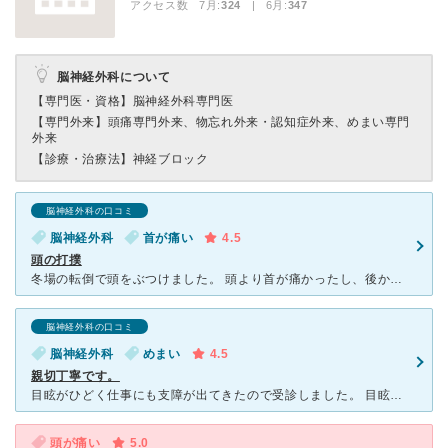
アクセス数 7月:
324
| 6月:
347
脳神経外科について
【専門医・資格】
脳神経外科専門医
【専門外来】
頭痛専門外来、物忘れ外来・認知症外来、めまい専門
外来
【診療・治療法】
神経ブロック
脳神経外科の口コミ
脳神経外科
首が痛い
4.5
頭の打撲
冬場の転倒で頭をぶつけました。 頭より首が痛かったし、後から出ると 心配なので、脳外科を受診しました。 遅くまで開いていて、 夕方でも、レントゲンやCTをしてもらえます。 先生は丁寧に説明し
脳神経外科の口コミ
脳神経外科
めまい
4.5
親切丁寧です。
目眩がひどく仕事にも支障が出てきたので受診しました。 目眩の検査で脳の異常か耳の異常であるとの事で、まずはMRIの検査を進められました。 その日は目眩の検査と診察で終わり次回MRIの予約を入れまし
頭が痛い
5.0