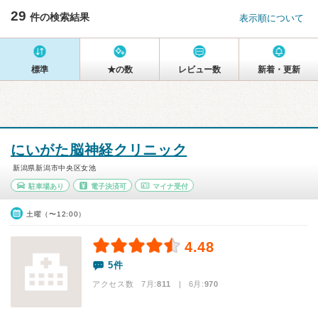
29
件の検索結果
表示順について
標準
★の数
レビュー数
新着・更新
にいがた脳神経クリニック
新潟県新潟市中央区女池
駐車場あり
電子決済可
マイナ受付
土曜（〜12:00）
4.48
5件
アクセス数 7月:
811
| 6月:
970