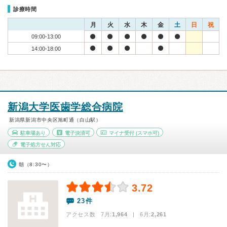
診療時間
月
火
水
木
金
土
日
祝
09:00-13:00
14:00-18:00
新潟大学医歯学総合病院
新潟県新潟市中央区旭町通（白山駅）
駐車場あり
電子決済可
マイナ受付
(スマホ可)
電子処方せん対応
朝（8:30〜）
3.72
23件
アクセス数 7月:
1,964
| 6月:
2,261