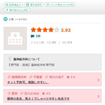
駐車場あり
電子決済可
マイナ受付
(スマホ可)
電子処方せん対応
土曜（〜12:00）
3.93
3件
アクセス数 7月:
287
| 6月:
279
脳神経外科について
【専門医・資格】
脳神経外科専門医
循環器内科
不整脈
視力の低下
5.0
ネット予約可。相談しやすい。
眼科
目のかゆみ
4.5
眼科の先生、気さくでしゃべりやすい先生です