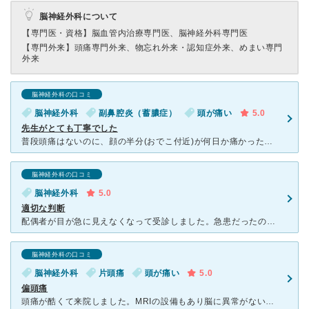
脳神経外科について
【専門医・資格】
脳血管内治療専門医、脳神経外科専門医
【専門外来】
頭痛専門外来、物忘れ外来・認知症外来、めまい専門
外来
脳神経外科の口コミ
脳神経外科
副鼻腔炎（蓄膿症）
頭が痛い
5.0
先生がとても丁寧でした
普段頭痛はないのに、顔の半分(おでこ付近)が何日か痛かった為、受診しました。 予約もしていなかったのでだいぶ待ちましたが、先生の診察が丁寧で待ち時間も納得。問診もしっかりしてくださり、当日だったのに
脳神経外科の口コミ
脳神経外科
5.0
適切な判断
配偶者が目が急に見えなくなって受診しました。急患だったので予約等はなく行ったので待ちました。検査して、より詳しい検査が必要とのことですぐに市民病院に紹介していただきました。 市民病院でもこのくらい待
脳神経外科の口コミ
脳神経外科
片頭痛
頭が痛い
5.0
偏頭痛
頭痛が酷くて来院しました。MRIの設備もあり脳に異常がないか詳しく検査していただいて安心できました。偏頭痛とのことで予防薬と偏頭痛の薬を処方してもらえて症状に合わせて薬を調整してくれたり日常生活で困っ