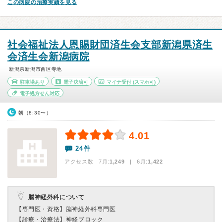
この病院の治療実績を見る
社会福祉法人恩賜財団済生会支部新潟県済生
会済生会新潟病院
新潟県新潟市西区寺地
駐車場あり
電子決済可
マイナ受付
(スマホ可)
電子処方せん対応
朝（8:30〜）
4.01
24件
アクセス数 7月:
1,249
| 6月:
1,422
脳神経外科について
【専門医・資格】
脳神経外科専門医
【診療・治療法】
神経ブロック