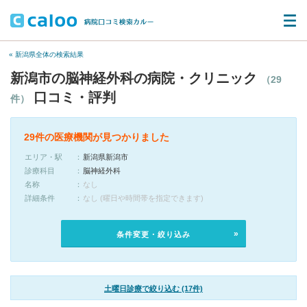
« 新潟県全体の検索結果
新潟市の脳神経外科の病院・クリニック
（29
口コミ・評判
件）
29件の医療機関が見つかりました
エリア・駅
新潟県新潟市
診療科目
脳神経外科
名称
なし
詳細条件
なし (曜日や時間帯を指定できます)
条件変更・絞り込み
土曜日診療で絞り込む (17件)