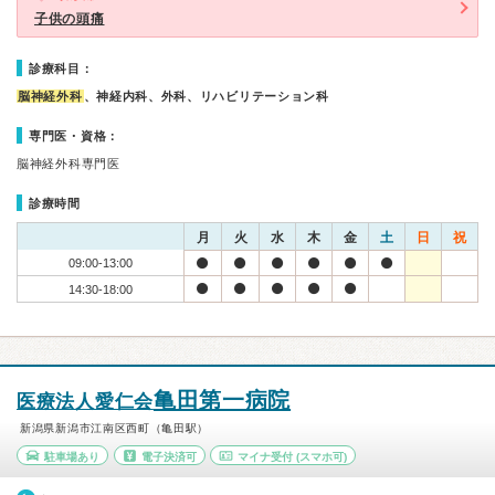
子供の頭痛
診療科目：
脳神経外科
、神経内科、外科、リハビリテーション科
専門医・資格：
脳神経外科専門医
診療時間
月
火
水
木
金
土
日
祝
09:00-13:00
14:30-18:00
亀田第一病院
医療法人愛仁会
新潟県新潟市江南区西町（亀田駅）
駐車場あり
電子決済可
マイナ受付
(スマホ可)