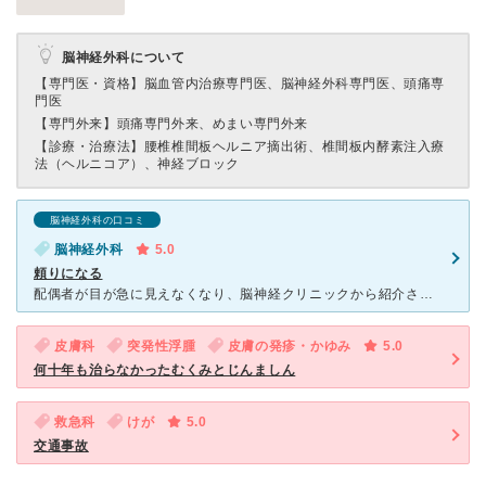
脳神経外科について
【専門医・資格】
脳血管内治療専門医、脳神経外科専門医、頭痛専
門医
【専門外来】
頭痛専門外来、めまい専門外来
【診療・治療法】
腰椎椎間板ヘルニア摘出術、椎間板内酵素注入療
法（ヘルニコア）、神経ブロック
脳神経外科の口コミ
脳神経外科
5.0
頼りになる
配偶者が目が急に見えなくなり、脳神経クリニックから紹介され受診しました。 結果自己免疫疾患だったのですが、適切な治療と安心できる環境で治療に専念できました。 子どもの面会が無理だったので子どもを説
皮膚科
突発性浮腫
皮膚の発疹・かゆみ
5.0
何十年も治らなかったむくみとじんましん
救急科
けが
5.0
交通事故