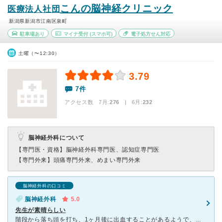
こんの脳神経クリニック
医療法人社団
新潟県新潟市江南区泉町
駐車場あり
マイナ受付
(スマホ可)
電子処方せん対応
土曜（〜12:30）
3.79
7件
アクセス数 7月:
276
| 6月:
232
脳神経外科について
【専門医・資格】
脳神経外科専門医、認知症専門医
【専門外来】
頭痛専門外来、めまい専門外来
脳神経外科の口コミ
脳神経外科
5.0
先生が素晴らしい
階段から落ち頭を打ち、1ヶ月後に出血することがあるようで、頭痛や痺れでお世話になりました。MRIだけじゃなく、その他色々な検査をしてもらえました。結果画像などを見せていただき、しっかり説明もしてもらえ