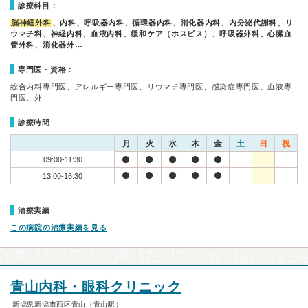
診療科目：
脳神経外科
、内科、呼吸器内科、循環器内科、消化器内科、内分泌代謝科、リ
ウマチ科、神経内科、血液内科、緩和ケア（ホスピス）、呼吸器外科、心臓血
管外科、消化器外…
専門医・資格：
総合内科専門医、アレルギー専門医、リウマチ専門医、感染症専門医、血液専
門医、外…
診療時間
月
火
水
木
金
土
日
祝
09:00-11:30
13:00-16:30
治療実績
この病院の治療実績を見る
青山内科・眼科クリニック
新潟県新潟市西区青山（青山駅）