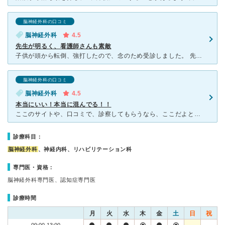
脳神経外科の口コミ
脳神経外科
4.5
先生が明るく、看護師さんも素敵
子供が頭から転倒、強打したので、念のため受診しました。 先生はおじいちゃん先生ですが、明るく楽しい雰囲気の先生でした。 看護師さんも優しく、手際がよく、とても素敵な方々でした♪ 残念ながら受付の
脳神経外科の口コミ
脳神経外科
4.5
本当にいい！本当に混んでる！！
ここのサイトや、口コミで、診察してもらうなら、ここだよとのことで、こちらを受診しました。本当に噂通りの先生の診断の的確な診察、スタッフてきぱきさ、CT.MRIの診療器具、全てが良く田園の中にあるとは思
診療科目：
脳神経外科
、神経内科、リハビリテーション科
専門医・資格：
脳神経外科専門医、認知症専門医
診療時間
月
火
水
木
金
土
日
祝