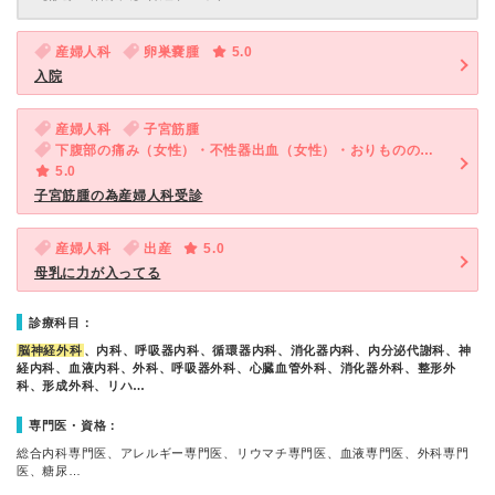
産婦人科
卵巣嚢腫
5.0
入院
産婦人科
子宮筋腫
下腹部の痛み（女性）・不性器出血（女性）・おりものの異常（女性）
5.0
子宮筋腫の為産婦人科受診
産婦人科
出産
5.0
母乳に力が入ってる
診療科目：
脳神経外科
、内科、呼吸器内科、循環器内科、消化器内科、内分泌代謝科、神
経内科、血液内科、外科、呼吸器外科、心臓血管外科、消化器外科、整形外
科、形成外科、リハ…
専門医・資格：
総合内科専門医、アレルギー専門医、リウマチ専門医、血液専門医、外科専門
医、糖尿…