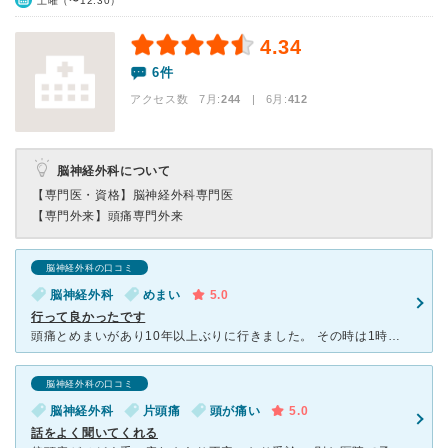
土曜（〜12:30）
4.34
6件
アクセス数 7月:
244
| 6月:
412
脳神経外科について
【専門医・資格】
脳神経外科専門医
【専門外来】
頭痛専門外来
脳神経外科の口コミ
脳神経外科
めまい
5.0
行って良かったです
頭痛とめまいがあり10年以上ぶりに行きました。 その時は1時間待ち位だった気がしますが、行った日が特に混んでいたのか、今はいつも混んでいるのかわかりませんが全部終わったのが3時間以上経っていました。
脳神経外科の口コミ
脳神経外科
片頭痛
頭が痛い
5.0
話をよく聞いてくれる