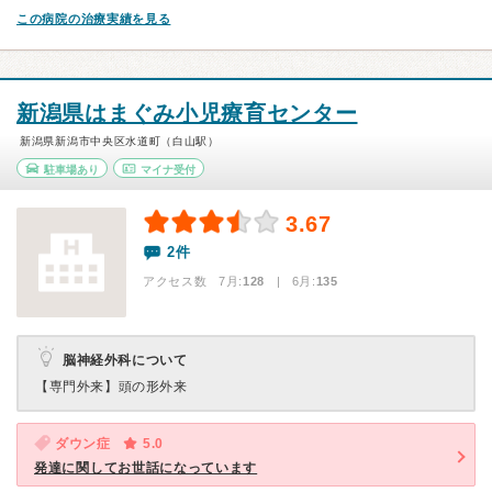
この病院の治療実績を見る
新潟県はまぐみ小児療育センター
新潟県新潟市中央区水道町（白山駅）
駐車場あり
マイナ受付
3.67
2件
アクセス数 7月:
128
| 6月:
135
脳神経外科について
【専門外来】
頭の形外来
ダウン症
5.0
発達に関してお世話になっています