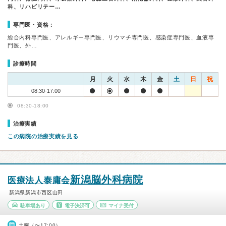
科、リハビリテー…
専門医・資格：
総合内科専門医、アレルギー専門医、リウマチ専門医、感染症専門医、血液専
門医、外…
診療時間
月
火
水
木
金
土
日
祝
08:30-17:00
08:30-18:00
治療実績
この病院の治療実績を見る
新潟脳外科病院
医療法人泰庸会
新潟県新潟市西区山田
駐車場あり
電子決済可
マイナ受付
土曜（〜17:00）