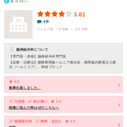
朝（8:30〜）
3.81
4件
アクセス数 7月:
659
| 6月:
718
脳神経外科について
【専門医・資格】
脳神経外科専門医
【診療・治療法】
腰椎椎間板ヘルニア摘出術、椎間板内酵素注入療
法（ヘルニコア）、神経ブロック
5.0
無事出産しました。
片頭痛
頭が痛い
4.0
頭痛に悩んだ時はぜひこちらへ
循環器内科
動悸・息切れ
4.0