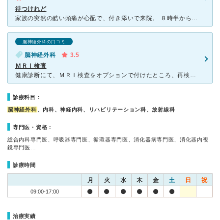
待つけれど
家族の突然の酷い頭痛が心配で、付き添いで来院。 ８時半から受付開始で早くても院内に入って待てると事前に説明してもらい、7時過ぎから受付前に行ってましたが二番目。8時半までで新患は二組だけだったので、
脳神経外科の口コミ
脳神経外科
3.5
ＭＲＩ検査
健康診断にて、ＭＲＩ検査をオプションで付けたところ、再検査に引っかかってしまいお世話になりました。 通常ＭＲＩだと検査した後に、日にちを置いて結果を知らされる場合が多いと思いますが、当日に結果を教え
診療科目：
脳神経外科
、内科、神経内科、リハビリテーション科、放射線科
専門医・資格：
総合内科専門医、呼吸器専門医、循環器専門医、消化器病専門医、消化器内視
鏡専門医…
診療時間
月
火
水
木
金
土
日
祝
09:00-17:00
治療実績