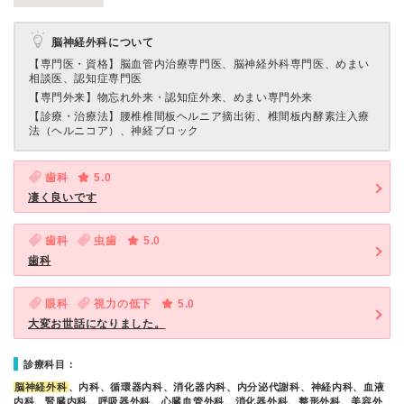
脳神経外科について
【専門医・資格】
脳血管内治療専門医、脳神経外科専門医、めまい
相談医、認知症専門医
【専門外来】
物忘れ外来・認知症外来、めまい専門外来
【診療・治療法】
腰椎椎間板ヘルニア摘出術、椎間板内酵素注入療
法（ヘルニコア）、神経ブロック
歯科
5.0
凄く良いです
歯科
虫歯
5.0
歯科
眼科
視力の低下
5.0
大変お世話になりました。
診療科目：
脳神経外科
、内科、循環器内科、消化器内科、内分泌代謝科、神経内科、血液
内科、腎臓内科、呼吸器外科、心臓血管外科、消化器外科、整形外科、美容外