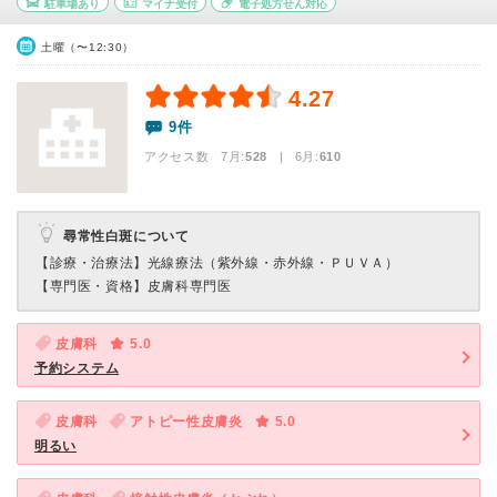
駐車場あり
マイナ受付
電子処方せん対応
土曜（〜12:30）
4.27
9件
アクセス数 7月:
528
| 6月:
610
尋常性白斑について
【診療・治療法】
光線療法（紫外線・赤外線・ＰＵＶＡ）
【専門医・資格】
皮膚科専門医
皮膚科
5.0
予約システム
皮膚科
アトピー性皮膚炎
5.0
明るい