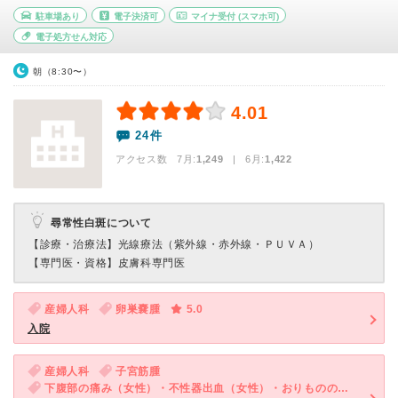
駐車場あり
電子決済可
マイナ受付
(スマホ可)
電子処方せん対応
朝（8:30〜）
4.01
24件
アクセス数 7月:
1,249
| 6月:
1,422
尋常性白斑について
【診療・治療法】
光線療法（紫外線・赤外線・ＰＵＶＡ）
【専門医・資格】
皮膚科専門医
産婦人科
卵巣嚢腫
5.0
入院
産婦人科
子宮筋腫
下腹部の痛み（女性）・不性器出血（女性）・おりものの異常（女性）