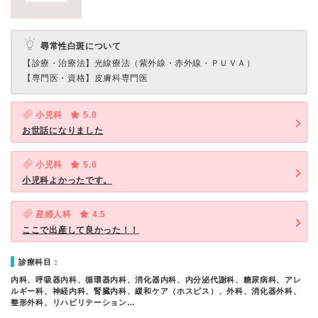
尋常性白斑について
【診療・治療法】
光線療法（紫外線・赤外線・ＰＵＶＡ）
【専門医・資格】
皮膚科専門医
小児科
5.0
お世話になりました
小児科
5.0
小児科よかったです。
産婦人科
4.5
ここで出産して良かった！！
診療科目：
内科、呼吸器内科、循環器内科、消化器内科、内分泌代謝科、糖尿病科、アレ
ルギー科、神経内科、腎臓内科、緩和ケア（ホスピス）、外科、消化器外科、
整形外科、リハビリテーション…