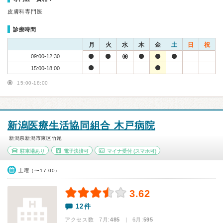
皮膚科専門医
診療時間
月
火
水
木
金
土
日
祝
09:00-12:30
15:00-18:00
15:00-18:00
新潟医療生活協同組合 木戸病院
新潟県新潟市東区竹尾
駐車場あり
電子決済可
マイナ受付
(スマホ可)
土曜（〜17:00）
3.62
12件
アクセス数 7月:
485
| 6月:
595