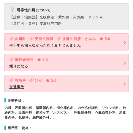
尋常性白斑について
【診療・治療法】
光線療法（紫外線・赤外線・ＰＵＶＡ）
【専門医・資格】
皮膚科専門医
皮膚科
突発性浮腫
皮膚の発疹・かゆみ
5.0
何十年も治らなかったむくみとじんましん
脳神経外科
5.0
頼りになる
救急科
けが
5.0
交通事故
診療科目：
内科、呼吸器内科、循環器内科、消化器内科、内分泌代謝科、リウマチ科、神
経内科、血液内科、緩和ケア（ホスピス）、呼吸器外科、心臓血管外科、消化
器外科、乳腺科、脳神経外科、…
専門医・資格：