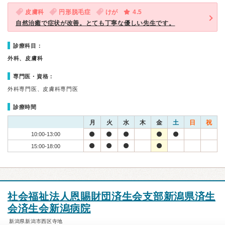
皮膚科
円形脱毛症
けが
4.5
自然治癒で症状が改善。とても丁寧な優しい先生です。
診療科目：
外科、皮膚科
専門医・資格：
外科専門医、皮膚科専門医
診療時間
月
火
水
木
金
土
日
祝
10:00-13:00
15:00-18:00
社会福祉法人恩賜財団済生会支部新潟県済生
会済生会新潟病院
新潟県新潟市西区寺地