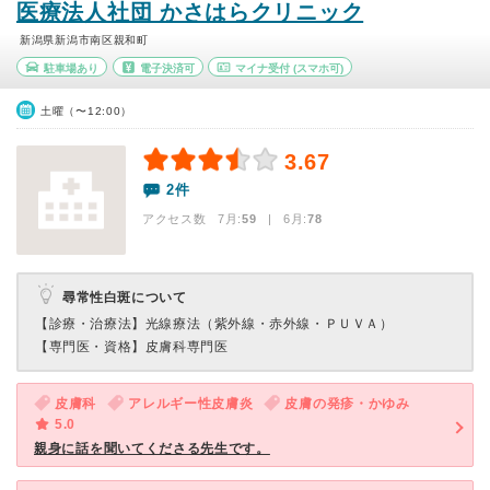
医療法人社団 かさはらクリニック
新潟県新潟市南区親和町
駐車場あり
電子決済可
マイナ受付
(スマホ可)
土曜（〜12:00）
3.67
2件
アクセス数 7月:
59
| 6月:
78
尋常性白斑について
【診療・治療法】
光線療法（紫外線・赤外線・ＰＵＶＡ）
【専門医・資格】
皮膚科専門医
皮膚科
アレルギー性皮膚炎
皮膚の発疹・かゆみ
5.0
親身に話を聞いてくださる先生です。