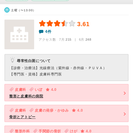
土曜（〜13:00）
3.61
4件
アクセス数 7月:
215
| 6月:
248
尋常性白斑について
【診療・治療法】
光線療法（紫外線・赤外線・ＰＵＶＡ）
【専門医・資格】
皮膚科専門医
皮膚科
いぼ
4.0
整形と皮膚科の病院
皮膚科
皮膚の発疹・かゆみ
4.0
骨折とアトピー
整形外科
手関節の骨折
けが
4.0