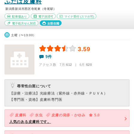
ふたば皮膚科
新潟県新潟市西区寺尾東（寺尾駅）
駐車場あり
電子決済可
マイナ受付
(スマホ可)
電子処方せん対応
女医在籍
土曜（〜13:00）
3.59
9件
アクセス数 7月:
612
| 6月:
620
尋常性白斑について
【診療・治療法】
光線療法（紫外線・赤外線・ＰＵＶＡ）
【専門医・資格】
皮膚科専門医
皮膚科
水虫
皮膚の発疹・かゆみ
5.0
人気のある皮膚科です。