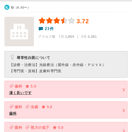
朝（8:30〜）
3.72
23件
アクセス数 7月:
1,964
| 6月:
2,261
尋常性白斑について
【診療・治療法】
光線療法（紫外線・赤外線・ＰＵＶＡ）
【専門医・資格】
皮膚科専門医
歯科
5.0
凄く良いです
歯科
虫歯
5.0
歯科
眼科
視力の低下
5.0