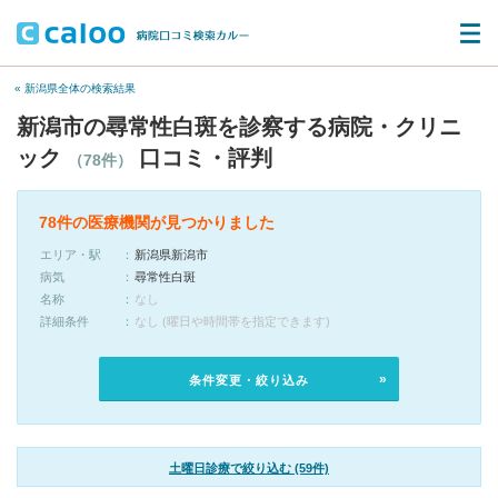
« 新潟県全体の検索結果
新潟市の尋常性白斑を診察する病院・クリニ
ック
口コミ・評判
（78件）
78件の医療機関が見つかりました
エリア・駅
新潟県新潟市
病気
尋常性白斑
名称
なし
詳細条件
なし (曜日や時間帯を指定できます)
条件変更・絞り込み
土曜日診療で絞り込む (59件)