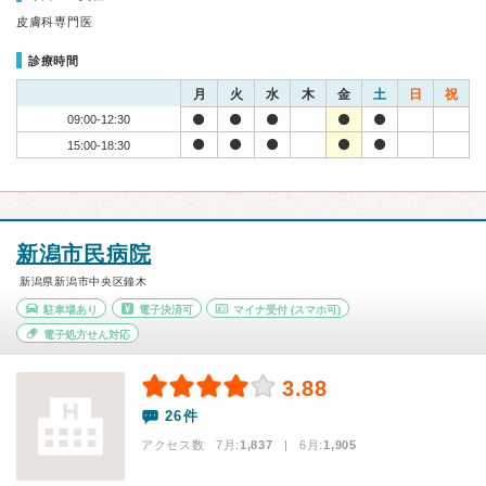
皮膚科専門医
診療時間
月
火
水
木
金
土
日
祝
09:00-12:30
15:00-18:30
新潟市民病院
新潟県新潟市中央区鐘木
駐車場あり
電子決済可
マイナ受付
(スマホ可)
電子処方せん対応
3.88
26件
アクセス数 7月:
1,837
| 6月:
1,905