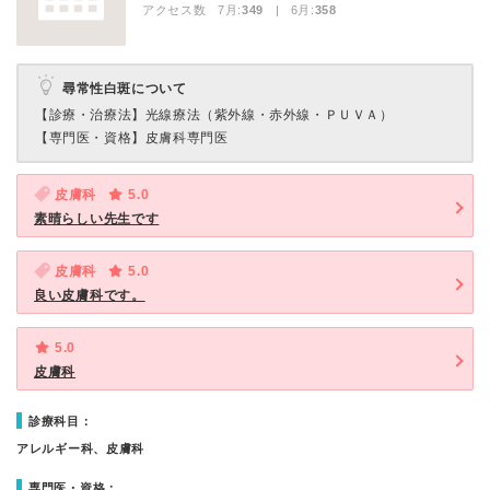
アクセス数 7月:
349
| 6月:
358
尋常性白斑について
【診療・治療法】
光線療法（紫外線・赤外線・ＰＵＶＡ）
【専門医・資格】
皮膚科専門医
皮膚科
5.0
素晴らしい先生です
皮膚科
5.0
良い皮膚科です。
5.0
皮膚科
診療科目：
アレルギー科、皮膚科
専門医・資格：