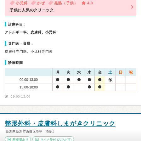
小児科
かぜ
発熱（子供）
4.0
子供に人気のクリニック
診療科目：
アレルギー科、皮膚科、小児科
専門医・資格：
皮膚科専門医、小児科専門医
診療時間
月
火
水
木
金
土
日
祝
09:00-13:00
15:00-18:00
09:00-12:00
整形外科・皮膚科しまがきクリニック
新潟県新潟市西蒲区巻甲（巻駅）
駐車場あり
マイナ受付
(スマホ可)