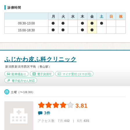
診療時間
月
火
水
木
金
土
日
祝
09:30-13:00
15:00-18:30
ふじかわ皮ふ科クリニック
新潟県新潟市西区平島（青山駅）
駐車場あり
電子決済可
マイナ受付
(スマホ可)
電子処方せん対応
土曜（〜18:30）
3.81
3件
アクセス数 7月:
402
| 6月:
435