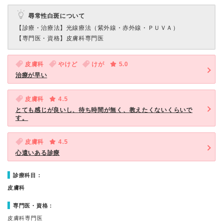
尋常性白斑について
【診療・治療法】
光線療法（紫外線・赤外線・ＰＵＶＡ）
【専門医・資格】
皮膚科専門医
皮膚科
やけど
けが
5.0
治療が早い
皮膚科
4.5
とても感じが良いし、待ち時間が無く、教えたくないくらいで
す。
皮膚科
4.5
心遣いある診療
診療科目：
皮膚科
専門医・資格：
皮膚科専門医