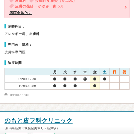
皮膚科
接触性皮膚炎（かぶれ）
皮膚の発疹・かゆみ
5.0
病院全体的に
診療科目：
アレルギー科、皮膚科
専門医・資格：
皮膚科専門医
診療時間
月
火
水
木
金
土
日
祝
09:00-12:30
15:00-18:00
09:00-11:30
のもと皮フ科クリニック
新潟県新潟市秋葉区美幸町（新津駅）