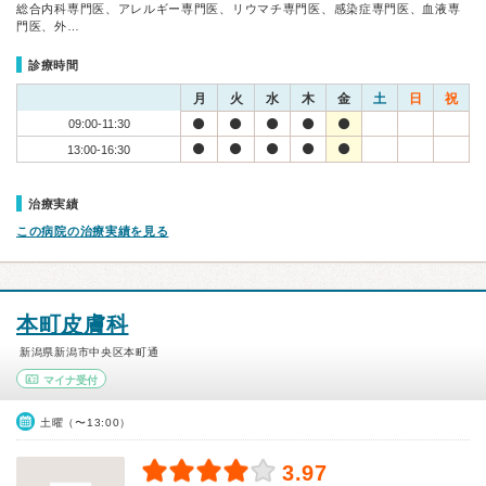
総合内科専門医、アレルギー専門医、リウマチ専門医、感染症専門医、血液専
門医、外…
診療時間
月
火
水
木
金
土
日
祝
09:00-11:30
13:00-16:30
治療実績
この病院の治療実績を見る
本町皮膚科
新潟県新潟市中央区本町通
マイナ受付
土曜（〜13:00）
3.97