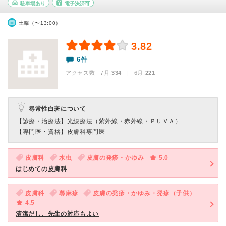
駐車場あり
電子決済可
土曜（〜13:00）
3.82
6件
アクセス数 7月:
334
| 6月:
221
尋常性白斑について
【診療・治療法】
光線療法（紫外線・赤外線・ＰＵＶＡ）
【専門医・資格】
皮膚科専門医
皮膚科
水虫
皮膚の発疹・かゆみ
5.0
はじめての皮膚科
皮膚科
蕁麻疹
皮膚の発疹・かゆみ・発疹（子供）
4.5
清潔だし、先生の対応もよい