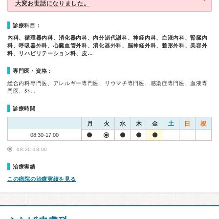
大変お世話になりました。
診療科目：
内科、循環器内科、消化器内科、内分泌代謝科、神経内科、血液内科、腎臓内
科、呼吸器外科、心臓血管外科、消化器外科、脳神経外科、整形外科、美容外
科、リハビリテーション科、皮…
専門医・資格：
総合内科専門医、アレルギー専門医、リウマチ専門医、感染症専門医、血液専
門医、外…
診療時間
月
火
水
木
金
土
日
祝
08:30-17:00
08:30-18:00
治療実績
この病院の治療実績を見る