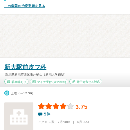
この病院の治療実績を見る
新大駅前皮フ科
新潟県新潟市西区坂井砂山（新潟大学前駅）
駐車場あり
マイナ受付
(スマホ可)
電子処方せん対応
土曜（〜12:30）
3.75
5件
アクセス数 7月:
409
| 6月:
323