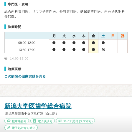
専門医・資格：
総合内科専門医、リウマチ専門医、外科専門医、糖尿病専門医、内分泌代謝科
専門医、…
診療時間
月
火
水
木
金
土
日
祝
09:00-12:00
13:30-17:00
14:00-17:00
治療実績
この病院の治療実績を見る
新潟大学医歯学総合病院
新潟県新潟市中央区旭町通（白山駅）
駐車場あり
電子決済可
マイナ受付
(スマホ可)
電子処方せん対応