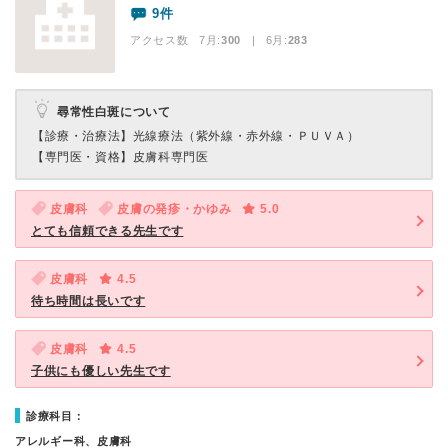
9件
アクセス数 7月:
300
| 6月:
283
尋常性白斑について
【診療・治療法】
光線療法（紫外線・赤外線・ＰＵＶＡ）
【専門医・資格】
皮膚科専門医
皮膚科
皮膚の発疹・かゆみ
5.0
とても信頼できる先生です
皮膚科
4.5
待ち時間は長いです
皮膚科
4.5
子供にも優しい先生です
診療科目：
アレルギー科、皮膚科