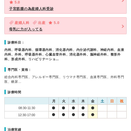
5.0
子宮筋腫の為産婦人科受診
産婦人科
出産
5.0
母乳に力が入ってる
診療科目：
内科、呼吸器内科、循環器内科、消化器内科、内分泌代謝科、神経内科、血液
内科、外科、呼吸器外科、心臓血管外科、消化器外科、脳神経外科、整形外
科、形成外科、リハビリテーショ…
専門医・資格：
総合内科専門医、アレルギー専門医、リウマチ専門医、血液専門医、外科専門
医、糖尿…
診療時間
月
火
水
木
金
土
日
祝
08:30-11:30
12:30-17:00
治療実績