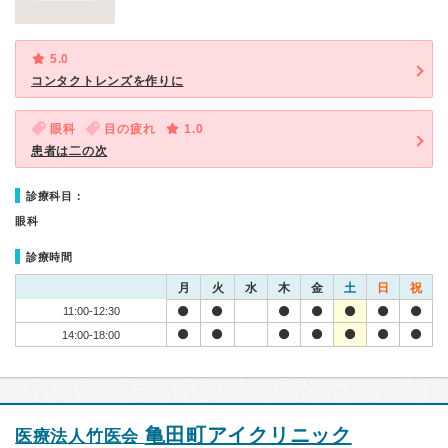
5.0
コンタクトレンズを作りに
眼科
目の疲れ
1.0
患者は二の次
診療科目：
眼科
診療時間
月
火
水
木
金
土
日
祝
11:00-12:30
14:00-18:00
亀田町アイクリニック
医療法人竹医会