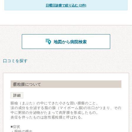
日曜日診療で絞り込む (2件)
地図から病院検索
口コミを探す
霰粒腫について
詳細
眼瞼（まぶた）の中にできた小さな固い腫瘤のこと。
涙の成分を分泌する脂の腺（マイボーム腺)の出口がつまり、その
中に粥状の分泌物がたまって肉芽腫を形成したもの。
炎症を伴ったものは急性霰粒腫と呼ばれる。
■症状
・眼瞼の腫れ