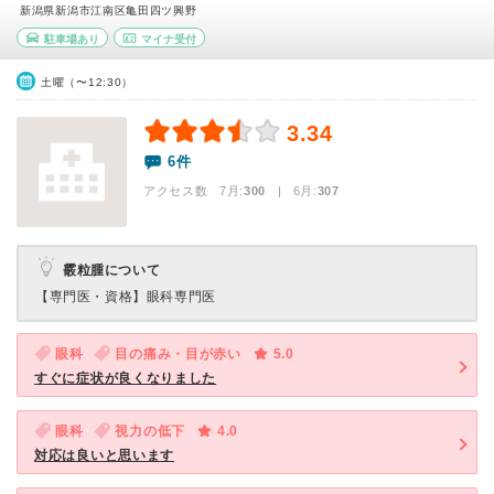
新潟県新潟市江南区亀田四ツ興野
駐車場あり
マイナ受付
土曜（〜12:30）
3.34
6件
アクセス数 7月:
300
| 6月:
307
霰粒腫について
【専門医・資格】
眼科専門医
眼科
目の痛み・目が赤い
5.0
すぐに症状が良くなりました
眼科
視力の低下
4.0
対応は良いと思います