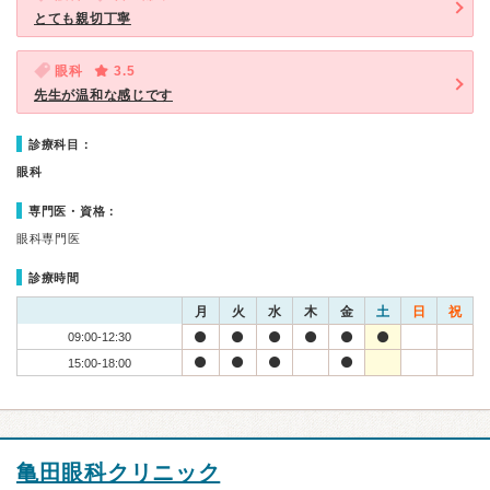
とても親切丁寧
眼科
3.5
先生が温和な感じです
診療科目：
眼科
専門医・資格：
眼科専門医
診療時間
月
火
水
木
金
土
日
祝
09:00-12:30
15:00-18:00
亀田眼科クリニック