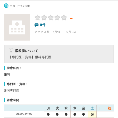
土曜（〜12:00）
－
0件
アクセス数 7月:
4
| 6月:
13
霰粒腫について
【専門医・資格】
眼科専門医
診療科目：
眼科
専門医・資格：
眼科専門医
診療時間
月
火
水
木
金
土
日
祝
09:00-12:30