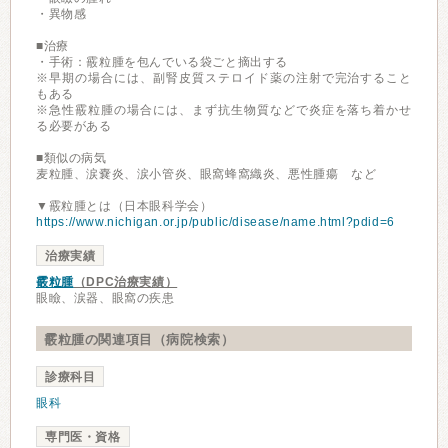
・異物感
■治療
・手術：霰粒腫を包んでいる袋ごと摘出する
※早期の場合には、副腎皮質ステロイド薬の注射で完治すること
もある
※急性霰粒腫の場合には、まず抗生物質などで炎症を落ち着かせ
る必要がある
■類似の病気
麦粒腫、涙嚢炎、涙小管炎、眼窩蜂窩織炎、悪性腫瘍 など
▼霰粒腫とは（日本眼科学会）
https://www.nichigan.or.jp/public/disease/name.html?pdid=6
治療実績
霰粒腫
（DPC治療実績）
眼瞼、涙器、眼窩の疾患
霰粒腫の関連項目（病院検索）
診療科目
眼科
専門医・資格