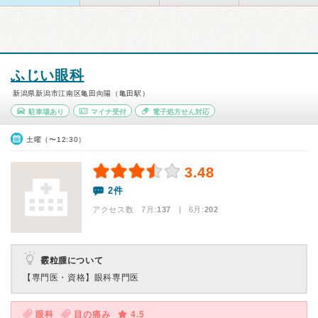
ふじい眼科
新潟県新潟市江南区亀田向陽（亀田駅）
駐車場あり
マイナ受付
電子処方せん対応
土曜（〜12:30）
3.48
2件
アクセス数 7月:
137
| 6月:
202
霰粒腫について
【専門医・資格】
眼科専門医
眼科
目の痛み
4.5