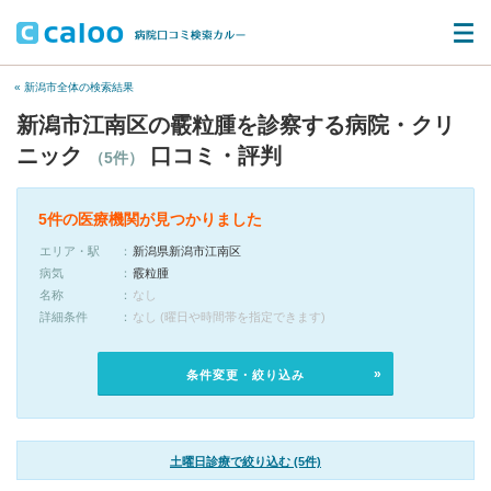
« 新潟市全体の検索結果
新潟市江南区の霰粒腫を診察する病院・クリ
ニック
口コミ・評判
（5件）
5件の医療機関が見つかりました
エリア・駅
新潟県新潟市江南区
病気
霰粒腫
名称
なし
詳細条件
なし (曜日や時間帯を指定できます)
条件変更・絞り込み
土曜日診療で絞り込む (5件)