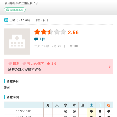
新潟県新潟市江南区鵜ノ子
駐車場あり
土曜（〜18:00）・日曜・祝日
2.56
1件
アクセス数 7月:
79
| 6月:
101
眼科
視力の低下
1.0
診察の対応が酷すぎる
診療科目：
眼科
診療時間
月
火
水
木
金
土
日
祝
10:30-13:00