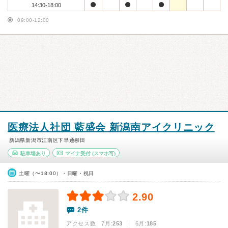
14:30-18:00
09:00-12:00
医療法人社団 藍盛会 新潟南アイクリニック
新潟県新潟市江南区下早通柳田
駐車場あり
マイナ受付
(スマホ可)
土曜（〜18:00）・日曜・祝日
2.90
2件
アクセス数 7月:
253
| 6月:
185