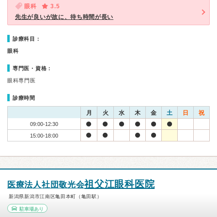
眼科
3.5
先生が良いが故に、待ち時間が長い
診療科目：
眼科
専門医・資格：
眼科専門医
診療時間
月
火
水
木
金
土
日
祝
09:00-12:30
15:00-18:00
祖父江眼科医院
医療法人社団敬光会
新潟県新潟市江南区亀田本町（亀田駅）
駐車場あり