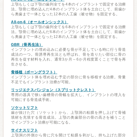
上顎もしくは下顎の歯列全てを4本のインプラントで固定する治療
法。顎骨に埋め込んだ4本のインプラント体を土台にして、前歯か
ら奥歯まで一体となった12本の人工歯（被せ物）を固定する。
All-on-6（オールオンシックス）
上顎もしくは下顎の歯列全てを6本のインプラントで固定する治療
法。顎骨に埋め込んだ6本のインプラント体を土台にして、前歯か
ら奥歯まで一体となった12本の人工歯（被せ物）を固定する。
GBR（骨再生法）
インプラントの埋め込みに必要な骨が不足している時に行う骨造
成法の一つ。骨誘導再生法とも呼ばれ、骨を造りたい部位に骨の
再生を促す材料を入れ、通常3か月～6か月程度置くことで骨を再
生させる。
骨移植（ボーングラフト）
インプラント体を埋め込む予定の部分に骨を移植する治療。骨量
不足でもインプラント治療が可能。
リッジエクスパンジョン（スプリットクレスト）
専用の器具で狭い歯槽骨の骨幅を拡大し、インプラントの埋入を
可能にする骨造成手術。
ソケットリフト
歯が抜けた穴（ソケット）から、上顎洞の粘膜を押し上げて骨補
填材を充填する骨造成法。上顎の奥歯部分の骨の高さを補うこと
でインプラント治療が可能になる。
サイナスリフト
上顎洞の外側から骨に穴を開けて粘膜を剥がし、持ち上げた部分