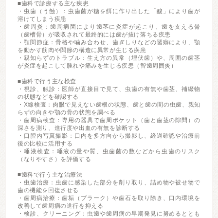
■歯科で診療する主な疾患
・虫歯（う蝕）：虫歯菌が糖を餌に作り出した「酸」により歯が
溶けてしまう疾患
・歯周炎：歯周病菌により歯茎に炎症が起こり、歯を支える骨
（歯槽骨）が吸収されて最終的には歯が抜け落ちる疾患
・顎関節症：骨格や噛み合わせ、歯ぎしりなどの習癖により、顎
を動かす筋肉や関節の構造に異常が生じる疾患
・親知らずのトラブル：生え方の異常（埋伏歯）や、周囲の歯茎
が炎症を起こして腫れや痛みを生じる疾患（智歯周囲炎）
■歯科で行う主な検査
・視診、触診：医師が直接目で見て、虫歯の有無や歯茎、補綴物
の状態などを確認する
・X線検査：肉眼で見えない歯根の状態、歯と歯の間の虫歯、親知
らずの向きや顎の骨の状態を調べる
・歯周病検査：専用の器具で歯周ポケット（歯と歯茎の隙間）の
深さを測り、進行度や出血の有無を診断する
・口腔内写真撮影：口内を多方向から撮影し、経過確認や治療前
後の比較に活用する
・唾液検査：唾液の量や質、虫歯菌の数などから虫歯のリスク
（なりやすさ）を評価する
■歯科で行う主な治療法
・虫歯治療：虫歯に感染した部分を削り取り、詰め物や被せ物で
歯の機能を回復させる
・歯周病治療：歯垢（プラーク）や歯石を取り除き、口内環境を
改善して歯周病の進行を抑える
・検診、クリーニング：虫歯や歯周病の早期発見に努めるととも