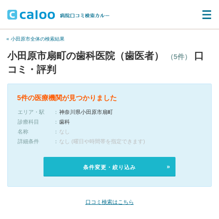
« 小田原市全体の検索結果
小田原市扇町の歯科医院（歯医者）
口
（5件）
コミ・評判
5件の医療機関が見つかりました
エリア・駅
神奈川県小田原市扇町
診療科目
歯科
名称
なし
詳細条件
なし (曜日や時間帯を指定できます)
条件変更・絞り込み
口コミ検索はこちら