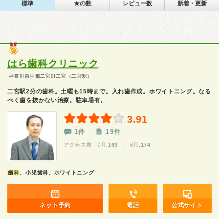
標準
★の数
レビュー数
新着・更新
はら歯科クリニック
神奈川県中郡二宮町二宮（二宮駅）
二宮駅2分の歯科。土曜も15時まで。入れ歯作成。ホワイトニング。なる
べく歯を抜かない治療。駐車場有。
3.91
1件
19件
アクセス数 7月:
163
| 6月:
174
歯科
、小児歯科、ホワイトニング
ネット予約
電話
公式サイト