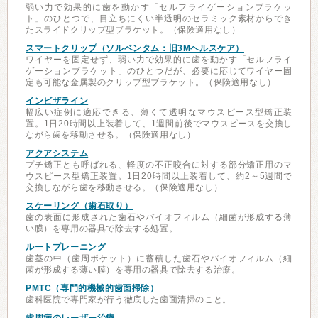
弱い力で効果的に歯を動かす「セルフライゲーションブラケッ
ト」のひとつで、目立ちにくい半透明のセラミック素材からでき
たスライドクリップ型ブラケット。（保険適用なし）
スマートクリップ（ソルベンタム：旧3Mヘルスケア）
ワイヤーを固定せず、弱い力で効果的に歯を動かす「セルフライ
ゲーションブラケット」のひとつだが、必要に応じてワイヤー固
定も可能な金属製のクリップ型ブラケット。（保険適用なし）
インビザライン
幅広い症例に適応できる、薄くて透明なマウスピース型矯正装
置。1日20時間以上装着して、1週間前後でマウスピースを交換し
ながら歯を移動させる。（保険適用なし）
アクアシステム
プチ矯正とも呼ばれる、軽度の不正咬合に対する部分矯正用のマ
ウスピース型矯正装置。1日20時間以上装着して、約2～5週間で
交換しながら歯を移動させる。（保険適用なし）
スケーリング（歯石取り）
歯の表面に形成された歯石やバイオフィルム（細菌が形成する薄
い膜）を専用の器具で除去する処置。
ルートプレーニング
歯茎の中（歯周ポケット）に蓄積した歯石やバイオフィルム（細
菌が形成する薄い膜）を専用の器具で除去する治療。
PMTC（専門的機械的歯面掃除）
歯科医院で専門家が行う徹底した歯面清掃のこと。