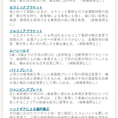
強度・耐久性が劣るため、重症例には不向き。（保険適用なし）
セラミックブラケット
他と比べて高額になるが、セラミック素材なので金属製同様の強
度・耐久性を持ち、飲食物による着色にも強く、歯に近い自然な
色調・透明性を再現できる審美性の高い矯正装置。（保険適用な
し）
ジルコニアブラケット
「人工ダイヤモンド」とも呼ばれるジルコニア素材の矯正装置で
高額だが、金属アレルギーや変色リスクがない上、金属同等の強
度・耐久性と見た目の美しさを兼ね備える。（保険適用なし）
ムーシールド
3歳～5歳までの子供の受け口（反対咬合）治療専用マウスピース
で、就寝時に上の歯へ装着することで舌の位置や顎のバランスを
整え、噛み合わせを正常位置に導く。（保険適用なし）
バイトプレート
上顎との接地面を厚くした樹脂製プレート型の床矯正装置で、噛
み合わせの高さ調整ができるため、成長期の子供の過蓋咬合治療
や成人矯正の保定装置として用いられる。（保険適用なし）
ジャンピングプレート
主に成長期の子供の出っ歯改善に使われる床矯正装置のひとつで
「咬合斜面板」とも呼ばれ、上顎に装着して奥歯のかみ合わせを
高くすることで下の前歯を前方に誘導する。（保険適用なし）
ヘッドギアによる歯列矯正
大臼歯にかけたワイヤーと頭・首に固定したゴムバンドを繋いだ
矯正装置で、上顎の成長抑制や抜歯時の奥歯の前方移動を予防す