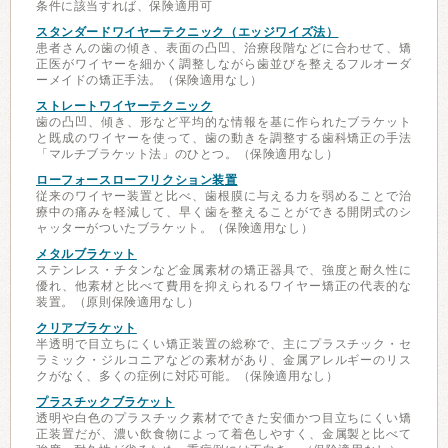
条件に該当すれば、保険適用可
スタンダードワイヤーテクニック（エッジワイズ法）
患者さんの歯の傾き、表面の凸凹、治療段階などに合わせて、矯
正医がワイヤーを細かく調整しながら歯並びを整えるフルオーダ
ーメイドの矯正手法。（保険適用なし）
ストレートワイヤーテクニック
歯の凸凹、傾き、形など平均的な情報を基に作られたブラケット
と既成のワイヤーを使って、歯の動きを調整する歯科矯正の手法
「マルチブラケット法」のひとつ。（保険適用なし）
ローフォースローフリクション装置
従来のワイヤー装置と比べ、歯根膜に与える力を弱めることで治
療中の痛みを軽減して、早く歯を整えることができる開閉式のシ
ャッターがついたブラケット。（保険適用なし）
メタルブラケット
ステンレス・チタンなど金属素材の矯正器具で、強度と耐久性に
優れ、他素材と比べて費用を抑えられるワイヤー矯正の代表的な
装置。（原則保険適用なし）
クリアブラケット
半透明で目立ちにくい矯正装置の総称で、主にプラスチック・セ
ラミック・ジルコニアなどの素材があり、金属アレルギーのリス
クがなく、多くの症例に対応可能。（保険適用なし）
プラスチックブラケット
透明や白色のプラスチック素材でできた安価かつ目立ちにくい矯
正装置だが、濃い飲食物によって着色しやすく、金属製と比べて