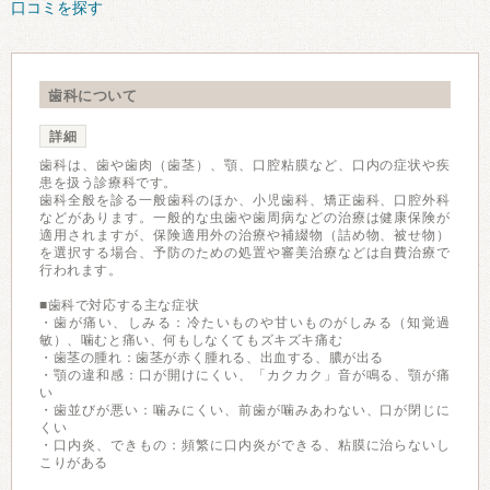
口コミを探す
歯科について
詳細
歯科は、歯や歯肉（歯茎）、顎、口腔粘膜など、口内の症状や疾
患を扱う診療科です。
歯科全般を診る一般歯科のほか、小児歯科、矯正歯科、口腔外科
などがあります。一般的な虫歯や歯周病などの治療は健康保険が
適用されますが、保険適用外の治療や補綴物（詰め物、被せ物）
を選択する場合、予防のための処置や審美治療などは自費治療で
行われます。
■歯科で対応する主な症状
・歯が痛い、しみる：冷たいものや甘いものがしみる（知覚過
敏）、噛むと痛い、何もしなくてもズキズキ痛む
・歯茎の腫れ：歯茎が赤く腫れる、出血する、膿が出る
・顎の違和感：口が開けにくい、「カクカク」音が鳴る、顎が痛
い
・歯並びが悪い：噛みにくい、前歯が噛みあわない、口が閉じに
くい
・口内炎、できもの：頻繁に口内炎ができる、粘膜に治らないし
こりがある