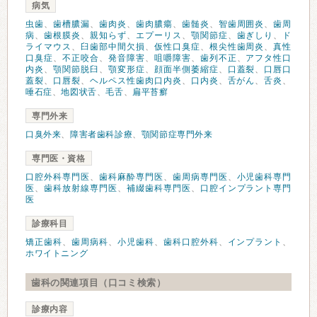
病気
虫歯
、
歯槽膿漏
、
歯肉炎
、
歯肉膿瘍
、
歯髄炎
、
智歯周囲炎
、
歯周
病
、
歯根膜炎
、
親知らず
、
エプーリス
、
顎関節症
、
歯ぎしり
、
ド
ライマウス
、
臼歯部中間欠損
、
仮性口臭症
、
根尖性歯周炎
、
真性
口臭症
、
不正咬合
、
発音障害
、
咀嚼障害
、
歯列不正
、
アフタ性口
内炎
、
顎関節脱臼
、
顎変形症
、
顔面半側萎縮症
、
口蓋裂
、
口唇口
蓋裂
、
口唇裂
、
ヘルペス性歯肉口内炎
、
口内炎
、
舌がん
、
舌炎
、
唾石症
、
地図状舌
、
毛舌
、
扁平苔癬
専門外来
口臭外来
、
障害者歯科診療
、
顎関節症専門外来
専門医・資格
口腔外科専門医
、
歯科麻酔専門医
、
歯周病専門医
、
小児歯科専門
医
、
歯科放射線専門医
、
補綴歯科専門医
、
口腔インプラント専門
医
診療科目
矯正歯科
、
歯周病科
、
小児歯科
、
歯科口腔外科
、
インプラント
、
ホワイトニング
歯科の関連項目（口コミ検索）
診療内容