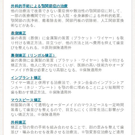
外科的手術による顎関節症の治療
他の治療法で改善できない重症例や難治性の顎関節症に対して、
一部の医療機関で行っている入院・全身麻酔による外科的処置。
顎関節の洗浄術、癒着除去術、関節円板の切除術、人工関節置換
術などがある。
表側矯正
歯の表面（唇側）に金属製の装置（ブラケット・ワイヤー）を取
り付ける矯正方法。目立つが、他の方法と比べ費用を抑えて歯並
びを整えられる。※原則保険適用外
裏側矯正（リンガル矯正）
歯の裏側に金属製の装置（ブラケット・ワイヤー）を取り付ける
矯正方法。他人に気づかれにくいが、医師の高い技術力やオーダ
ーメイド作製が必要となり高額となる。※保険適用外
インプラント矯正
ワイヤー矯正と併用する治療法で、チタン合金のインプラントア
ンカー（ネジ・プレート）を顎の骨に埋めることにより短期間で
歯を動かす矯正方法。※保険適用外
マウスピース矯正
樹脂製の薄くて透明なオーダーメイドのマウスピースを一定時間
装着して歯並びを整えるので、目立ちにくく日常生活に影響が少
ない矯正方法。※保険適用外
外科矯正
矯正と顎の骨の手術を組み合わせることで、顔の歪みを整えて歯
並び・噛み合わせを改善させる治療法。※顎変形症治療など適用