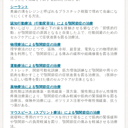
シーラント
奥歯の溝をレジンと呼ばれるプラスチック樹脂で埋めて虫歯にな
りにくくする方法。
認知行動療法（行動変容法）による顎関節症の治療
食いしばり、上の歯と下の歯を接触させる癖などの「習慣的行
動」が顎関節症の原因となると自覚した上で、行動回避のための
セルフケアによって症状改善を図る治療法。
物理療法による顎関節症の治療
理学療法のひとつで、温熱、冷却、超音波、電気などの物理的刺
激を利用して、顎関節症による痛みの緩和や組織修復を図る治療
法。
運動療法による顎関節症の治療
ストレッチ、関節可動化訓練、筋力増強訓練など顎関節や周りの
筋肉を動かすことで顎関節症の症状改善を図る治療法。（医師か
ら正しい指導を受けた後のセルフケアが主体となる）
薬物療法による顎関節症の治療
急性期は消炎鎮痛薬・筋弛緩薬・漢方薬、慢性期は非がん性慢性
疼痛治療薬により、顎関節症の痛み軽減や筋肉の緊張緩和を図る
治療法。保険外治療には、ボツリヌス注射や中枢性弛緩薬、抗う
つ薬がある。
マウスピース（スプリント療法）による顎関節症の治療
就寝時に専用のマウスピースを付けて寝ることで筋肉の緊張緩和
や顎関節への負荷軽減を図り、顎関節症の痛みを軽減させる治療
法。