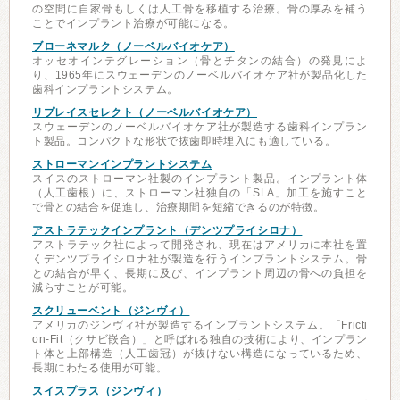
の空間に自家骨もしくは人工骨を移植する治療。骨の厚みを補う
ことでインプラント治療が可能になる。
ブローネマルク（ノーベルバイオケア）
オッセオインテグレーション（骨とチタンの結合）の発見によ
り、1965年にスウェーデンのノーベルバイオケア社が製品化した
歯科インプラントシステム。
リプレイスセレクト（ノーベルバイオケア）
スウェーデンのノーベルバイオケア社が製造する歯科インプラン
ト製品。コンパクトな形状で抜歯即時埋入にも適している。
ストローマンインプラントシステム
スイスのストローマン社製のインプラント製品。インプラント体
（人工歯根）に、ストローマン社独自の「SLA」加工を施すこと
で骨との結合を促進し、治療期間を短縮できるのが特徴。
アストラテックインプラント（デンツプライシロナ）
アストラテック社によって開発され、現在はアメリカに本社を置
くデンツプライシロナ社が製造を行うインプラントシステム。骨
との結合が早く、長期に及び、インプラント周辺の骨への負担を
減らすことが可能。
スクリューベント（ジンヴィ）
アメリカのジンヴィ社が製造するインプラントシステム。「Fricti
on-Fit（クサビ嵌合）」と呼ばれる独自の技術により、インプラン
ト体と上部構造（人工歯冠）が抜けない構造になっているため、
長期にわたる使用が可能。
スイスプラス（ジンヴィ）