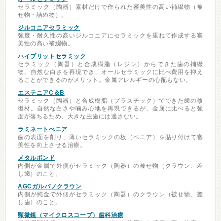
セラミック（陶器）素材だけで作られた審美性の高い補綴物（被
せ物・詰め物）。
ジルコニアセラミック
強度・耐久性の高いジルコニアにセラミックを重ねて作成する審
美性の高い補綴物。
ハイブリットセラミック
セラミック（陶器）と合成樹脂（レジン）からできた歯の補綴
物。自然な白さを再現でき、オールセラミックに比べ費用を抑え
ることができるのがメリット。金属アレルギーの心配もない。
エステニアC＆B
セラミック（陶器）と合成樹脂（プラスチック）でできた歯の修
復材。自然な白さや噛み心地を再現できるが、金属に比べると強
度が落ちるため、大きな虫歯には適さない。
ラミネートべニア
歯の表面を削り、薄いセラミックの板（ベニア）を貼り付けて審
美性を向上させる治療。
メタルボンド
内側が金属で外側がセラミック（陶器）の被せ物（クラウン、差
し歯）のこと。
AGCガルバノクラウン
内側が純金で外側がセラミック（陶器）のクラウン（被せ物、差
し歯）のこと。
顕微鏡（マイクロスコープ）歯科治療