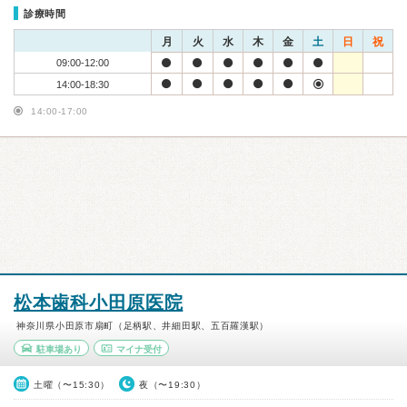
診療時間
月
火
水
木
金
土
日
祝
09:00-12:00
14:00-18:30
14:00-17:00
松本歯科小田原医院
神奈川県小田原市扇町（足柄駅、井細田駅、五百羅漢駅）
駐車場あり
マイナ受付
土曜（〜15:30）
夜（〜19:30）