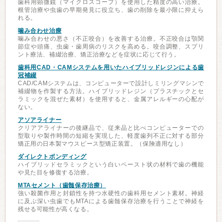
歯科用顕微鏡（マイクロスコープ）を使用した精度の高い治療。
根管治療や虫歯の早期発見に役立ち、歯の削除を最小限に抑えら
れる。
噛み合わせ治療
噛み合わせの悪さ（不正咬合）を改善する治療。不正咬合は顎関
節症や頭痛、虫歯・歯周病のリスクを高める。咬合調整、スプリ
ント療法、補綴治療、矯正治療などを症状に応じて行う。
歯科用CAD・CAMシステムを用いたハイブリッドレジンによる歯
冠補綴
CAD/CAMシステムは、コンピューターで設計しミリングマシンで
補綴物を作製する方法。ハイブリッドレジン（プラスチックとセ
ラミックを混ぜた素材）を使用すると、金属アレルギーの心配が
ない。
アソアライナー
クリアアライナーの後継品で、従来品と比べコンピューターでの
型取りや製作時間の短縮を実現した、軽度歯列不正に対する部分
矯正用の日本製マウスピース型矯正装置。（保険適用なし）
ダイレクトボンディング
ハイブリッドセラミックという白いペースト状の材料で歯の機能
や見た目を修復する治療。
MTAセメント（歯髄保存治療）
強い殺菌作用と封鎖性を持つ水硬性の歯科用セメント素材。神経
に及ぶ深い虫歯でもMTAによる歯髄保存治療を行うことで神経を
残せる可能性が高くなる。