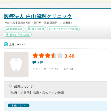
医療法人 白山歯科クリニック
神奈川県小田原市扇町（足柄駅、五百羅漢駅、井細田駅）
駐車場あり
電子決済可
マイナ受付
(スマホ可)
電子処方せん対応
土曜（〜18:30）
3.46
2件
アクセス数 7月:
42
| 6月:
48
歯科について
【診療・治療法】
虫歯・親知らずの抜歯
歯科の口コミ