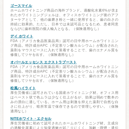
ゴースマイル
ホームホワイトニング商品の海外ブランド。過酸化水素6%が含ま
れたホワイトニングジェルは、オフィスホワイトニング後のアフ
ターケアとして、他の歯磨き粉と一緒に使用すると、歯の白さの
持続に効果的。ただし、日本では未認可品となるため、患者同意
ならびに歯科医院の個人輸入となる。（保険適用なし）
デイ ホワイト
FDA（アメリカ食品医薬品局）認可の日中用ホームホワイトニン
グ商品。特許成分APC（不定形リン酸カルシウム）が配合された
薬剤をマウスピースに入れて装着することで、歯のエナメル質を
修復してツヤを出す。（保険適用なし）
オパールエッセンス エクストラブースト
FDA（アメリカ食品医薬品局）認可の日中用ホームホワイトニン
グ商品。特許成分APC（不定形リン酸カルシウム）が配合された
薬剤をマウスピースに入れて装着することで、歯のエナメル質を
修復してツヤを出す。（保険適用なし）
松風ハイライト
厚生労働省に認可されている国産ホワイトニング材。オフィス用
はペースト状で色ムラは少なく仕上がるが、効果は弱めで数本の
みの漂白に適している。ホーム用は刺激を抑えた薬剤で自然な白
さに仕上がり、暗所常温で保存できるので管理しやすい。（保険
適用なし）
NITEホワイト・エクセル
厚生労働省に初めて認可されたホームホワイトニング材。主成分
の過酸化尿素により知覚過敏が起こりにくく、加齢・喫煙・遺伝