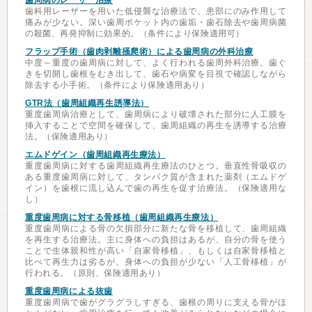
歯周病のレーザー治療
歯科用レーザーを用いた低侵襲な治療法で、患部にのみ作用して
痛みが少ない。深い歯周ポケット内の歯垢・歯石除去や歯周病菌
の殺菌、再発抑制に効果的。（条件により保険適用可）
フラップ手術（歯肉剥離掻爬術）による歯周病の外科治療
中度～重度の歯周病に対して、よく行われる歯周外科治療。歯ぐ
きを切開し歯根をむき出して、歯石や病変を目視で確認しながら
除去する小手術。（条件により保険適用あり）
GTR法（歯周組織再生誘導法）
重度歯周病治療として、歯周病により破壊された部分に人工膜を
挿入することで空間を確保して、歯周組織の再生を誘導する治療
法。（保険適用あり）
エムドゲイン（歯周組織再生療法）
重度歯周病に対する歯周組織再生療法のひとつ。垂直性骨吸収の
ある重度歯周病に対して、タンパク質が含まれた薬剤（エムドゲ
イン）を歯根に流し込んで歯の再生を促す治療法。（保険適用な
し）
重度歯周病に対する骨移植（歯周組織再生療法）
重度歯周病による骨の欠損部分に新たな骨を移植して、歯周組織
を再生する治療法。主に身体への負担はあるが、自分の骨を使う
ことで生体親和性が高い「自家骨移植」、もしくは自家骨移植と
比べて再生力は劣るが、身体への負担が少ない「人工骨移植」が
行われる。（原則、保険適用あり）
重度歯周病による抜歯
重度歯周病で歯がグラグラしすぎる、歯根の周りに支える骨がほ