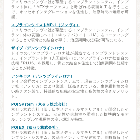
アメリカのジンヴィ社が製造するインプラントシステム。インプ
ラント体に「MTXサーフェス」と呼ばれる表面加工を行うこと
で、オッセオインテグレーションを促進し、治療時間の短縮が可
能。
スプラインツイストMP-1（ジンヴィ）
アメリカのジンヴィ社が製造するインプラントシステム。インプ
ラント体の表面にハイドロキシアパタイト（HA）をコーティング
することで顎骨との結合が早く、治療期間の短縮が可能になる。
ザイブ（デンツプライシロナ）
ドイツのデンツプライシロナ社が製造するインプラントシステ
ム。インプラント体（人工歯根）にデンツプライシロナ社独自の
技術「PLUS」を採用し、骨との結合を促進して治療期間を短縮す
ることが特徴。
アンキロス（デンツプライシロナ）
ドイツ発祥のインプラントシステムで、現在はデンツプライシロ
ナ社（アメリカ）により製造・販売されている。生体親和性の高
い純チタン製で、持続的な組織の安定性と審美性の高さがメリッ
ト。
POI System（京セラ株式会社）
京セラ株式会社（旧：日本メディカルマテリアル）が開発したイ
ンプラントシステム。安定性や信頼性を重視した標準的なモデ
ル。シンプルで汎用性の高い設計が特徴。
POI EX（京セラ株式会社）
京セラ株式会社（旧：日本メディカルマテリアル）が開発したイ
ンプラントシステム。製品ラインナップが豊富で、即時負荷（イ