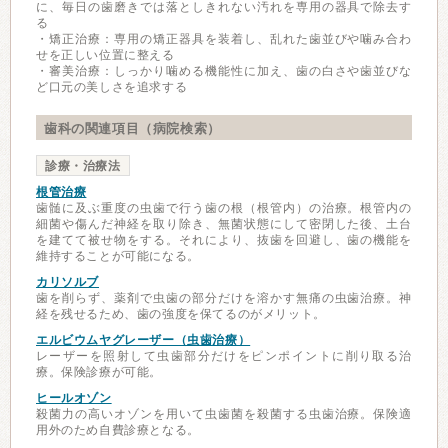
に、毎日の歯磨きでは落としきれない汚れを専用の器具で除去す
る
・矯正治療：専用の矯正器具を装着し、乱れた歯並びや噛み合わ
せを正しい位置に整える
・審美治療：しっかり噛める機能性に加え、歯の白さや歯並びな
ど口元の美しさを追求する
歯科の関連項目（病院検索）
診療・治療法
根管治療
歯髄に及ぶ重度の虫歯で行う歯の根（根管内）の治療。根管内の
細菌や傷んだ神経を取り除き、無菌状態にして密閉した後、土台
を建てて被せ物をする。それにより、抜歯を回避し、歯の機能を
維持することが可能になる。
カリソルブ
歯を削らず、薬剤で虫歯の部分だけを溶かす無痛の虫歯治療。神
経を残せるため、歯の強度を保てるのがメリット。
エルビウムヤグレーザー（虫歯治療）
レーザーを照射して虫歯部分だけをピンポイントに削り取る治
療。保険診療が可能。
ヒールオゾン
殺菌力の高いオゾンを用いて虫歯菌を殺菌する虫歯治療。保険適
用外のため自費診療となる。