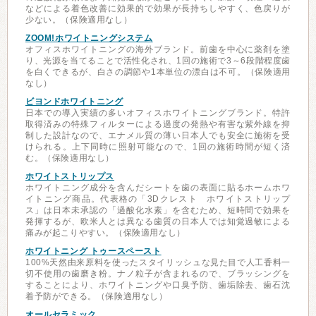
などによる着色改善に効果的で効果が長持ちしやすく、色戻りが
少ない。（保険適用なし）
ZOOM!ホワイトニングシステム
オフィスホワイトニングの海外ブランド。前歯を中心に薬剤を塗
り、光源を当てることで活性化され、1回の施術で3～6段階程度歯
を白くできるが、白さの調節や1本単位の漂白は不可。（保険適用
なし）
ビヨンドホワイトニング
日本での導入実績の多いオフィスホワイトニングブランド。特許
取得済みの特殊フィルターによる過度の発熱や有害な紫外線を抑
制した設計なので、エナメル質の薄い日本人でも安全に施術を受
けられる。上下同時に照射可能なので、1回の施術時間が短く済
む。（保険適用なし）
ホワイトストリップス
ホワイトニング成分を含んだシートを歯の表面に貼るホームホワ
イトニング商品。代表格の「3Dクレスト ホワイトストリップ
ス」は日本未承認の「過酸化水素」を含むため、短時間で効果を
発揮するが、欧米人とは異なる歯質の日本人では知覚過敏による
痛みが起こりやすい。（保険適用なし）
ホワイトニング トゥースペースト
100%天然由来原料を使ったスタイリッシュな見た目で人工香料一
切不使用の歯磨き粉。ナノ粒子が含まれるので、ブラッシングを
することにより、ホワイトニングや口臭予防、歯垢除去、歯石沈
着予防ができる。（保険適用なし）
オールセラミック