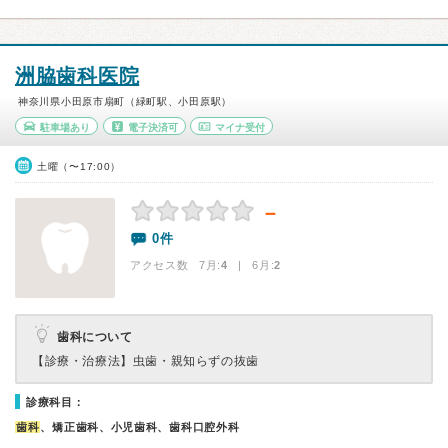
洲脇歯科医院
神奈川県小田原市扇町（緑町駅、小田原駅）
駐車場あり
電子決済可
マイナ受付
土曜（〜17:00）
－
0件
アクセス数 7月:
4
| 6月:
2
歯科について
【診療・治療法】
虫歯・親知らずの抜歯
診療科目：
歯科
、矯正歯科、小児歯科、歯科口腔外科