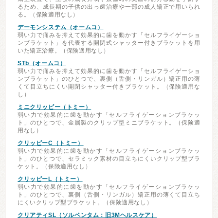
るため、成長期の子供の出っ歯治療や一部の成人矯正で用いられ
る。（保険適用なし）
デーモンシステム（オームコ）
弱い力で痛みを抑えて効果的に歯を動かす「セルフライゲーショ
ンブラケット」を代表する開閉式シャッター付きブラケットを用
いた矯正治療。（保険適用なし）
STb（オームコ）
弱い力で痛みを抑えて効果的に歯を動かす「セルフライゲーショ
ンブラケット」のひとつで、裏側（舌側・リンガル）矯正用の薄
くて目立ちにくい開閉シャッター付きブラケット。（保険適用な
し）
ミニクリッピー（トミー）
弱い力で効果的に歯を動かす「セルフライゲーションブラケッ
ト」のひとつで、金属製のクリップ型ミニブラケット。（保険適
用なし）
クリッピーC（トミー）
弱い力で効果的に歯を動かす「セルフライゲーションブラケッ
ト」のひとつで、セラミック素材の目立ちにくいクリップ型ブラ
ケット。（保険適用なし）
クリッピーL（トミー）
弱い力で効果的に歯を動かす「セルフライゲーションブラケッ
ト」のひとつで、裏側（舌側・リンガル）矯正用の薄くて目立ち
にくいクリップ型ブラケット。（保険適用なし）
クリアティSL（ソルベンタム：旧3Mヘルスケア）