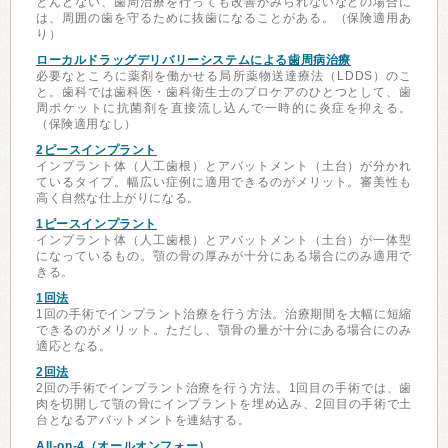
とんどない、歯周治療を行っても改善がみられないなどの場合に
は、周囲の歯を守るために抜歯になることがある。（保険適用あ
り）
ローカルドラッグデリバリーシステムによる歯周病治療
必要なところに薬剤を働かせる局所薬物送達療法（LDDS）のこ
と。歯科では歯科医・歯科衛生士のプロケアのひとつとして、歯
周ポケットに抗菌剤を直接流し込んで一時的に炎症を抑える。
（保険適用なし）
2ピースインプラント
インプラント体（人工歯根）とアバットメント（土台）が分かれ
ているタイプ。幅広い症例に適用できるのがメリット。審美性も
高く自然な仕上がりになる。
1ピースインプラント
インプラント体（人工歯根）とアバットメント（土台）が一体型
になっているもの。顎の骨の厚みが十分にある場合にのみ適用で
きる。
1回法
1回の手術でインプラント治療を行う方法。治療期間を大幅に短縮
できるのがメリット。ただし、顎骨の量が十分にある場合にのみ
適応となる。
2回法
2回の手術でインプラント治療を行う方法。1回目の手術では、歯
肉を切開して顎の骨にインプラントを埋め込み、2回目の手術で土
台となるアバットメントを連結する。
All-on-4（オールオンフォー）