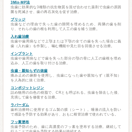
3Mix-MP法
虫歯に効果的な3種類の抗生物質を混ぜ合わせた薬剤で虫歯の原因
菌を死滅させ、歯の再石灰化を促す治療。
ブリッジ
虫歯などの理由で失った歯の隙間を埋めるため、両隣の歯を削
り、それらの歯の根を利用して人工の歯を補う治療。
入れ歯治療
虫歯や歯周病などで上顎または下顎の全ての歯を失った場合に義
歯（入れ歯）を作製し、噛む機能や見た目を回復させる治療。
インプラント
虫歯や歯周病などで歯を失った部分の顎の骨に人工の歯根を埋め
込み、人工の歯を取り付ける治療。
虫歯・親知らずの抜歯
痛み止めの麻酔を使用し、虫歯になった歯や親知らず（親不知）
を人為的に抜く治療。
コンポジットレジン
詰め物用の白色の樹脂で、CRとも呼ばれる。虫歯を除去した後、
充填して歯を修復する治療。
ラバーダム
歯科治療時に使用するゴム製の膜（シート）。唾液の流入を防い
で感染を予防する効果があり、おもに根管治療で使われている。
フッ素塗布
虫歯予防のため、歯に高濃度のフッ素を塗布する治療。継続して
行うことで虫歯を予防する効果が持続する。