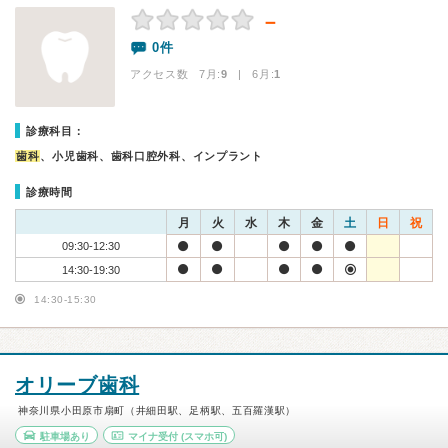
－
0件
アクセス数 7月:
9
| 6月:
1
診療科目：
歯科
、小児歯科、歯科口腔外科、インプラント
診療時間
月
火
水
木
金
土
日
祝
09:30-12:30
14:30-19:30
14:30-15:30
オリーブ歯科
神奈川県小田原市扇町（井細田駅、足柄駅、五百羅漢駅）
駐車場あり
マイナ受付
(スマホ可)