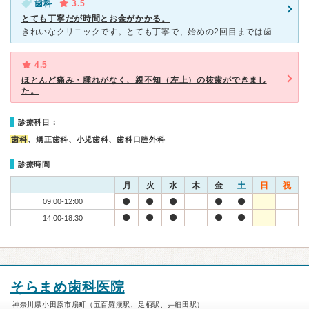
歯科
3.5
とても丁寧だが時間とお金がかかる。
きれいなクリニックです。とても丁寧で、始めの2回目までは歯科衛生士の方のみで事前準備、先生と話をするのは３回目くらいです。１回目は検査、2回目は歯のクリーニング、3回目から治療が始まります。普通３回く
4.5
ほとんど痛み・腫れがなく、親不知（左上）の抜歯ができまし
た。
診療科目：
歯科
、矯正歯科、小児歯科、歯科口腔外科
診療時間
月
火
水
木
金
土
日
祝
09:00-12:00
14:00-18:30
そらまめ歯科医院
神奈川県小田原市扇町（五百羅漢駅、足柄駅、井細田駅）