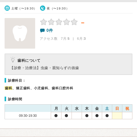
土曜（〜19:30）
夜（〜19:30）
－
0件
アクセス数 7月:
5
| 6月:
3
歯科について
【診療・治療法】
虫歯・親知らずの抜歯
診療科目：
歯科
、矯正歯科、小児歯科、歯科口腔外科
診療時間
月
火
水
木
金
土
日
祝
09:30-19:30