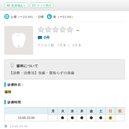
駐車場あり
マイナ受付
土曜（〜22:00）・日曜
夜（〜22:00）
－
0件
アクセス数 7月:
6
| 6月:
5
歯科について
【診療・治療法】
虫歯・親知らずの抜歯
診療科目：
歯科
診療時間
月
火
水
木
金
土
日
祝
13:00-22:00
13:00-20:00