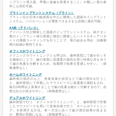
ンプラント埋入後、早期に仮歯を装着すること）や難しい骨の条
件にも対応可能。
プラトンインプラントシステム（プラトン）
プラトン社が日本の臨床医を中心に開発した国産のインプラント
システム。バリエーションが豊富でさまざまな症例に適応可能。
AQB（アドバンス）
アドバンス社が開発した国産のインプラントシステム。純チタン
製のインプラント体の表面に独自に開発したハイドロキシアパタ
イトの薄膜コーティングを行うことで、骨の結合を早め、治療期
間の短縮が期待できる。
オフィスホワイトニング
クリニックホワイトニングとも呼ばれ、歯科医院にて歯を白くす
る施術のことで、歯の表面に高濃度の薬剤を塗り特殊な光を当て
て歯の色素を分解するため、短期間で効果を実感しやすい。（保
険適用なし）
ホームホワイトニング
歯科医の指示のもと、患者自身が自宅などで歯の漂白を行うこ
と。歯科医院にて作製したマウスピースに低濃度の薬剤を入れ、
毎日2時間以上装着することで歯の色素を細かく分解するので、自
然な白さが続きやすい。（保険適用なし）
デュアルホワイトニング
歯科医院で行う「オフィスホワイトニング」と、歯科医院で作製
したマウスピースを用いて患者自身で行う「ホームホワイトニン
グ」を併用する方法。単一方法と比べて歯の漂白効果が高まる
が、費用が高額になる。（保険適用なし）