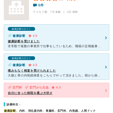
6件
アクセス数 7月:
642
| 6月:
535
健康診断の口コミ
健康診断
4.5
健康診断を受けました
非常勤で複数の事業所で仕事をしているため、職場の定期健康診断を受診できず、ネットで予約ができるこちらの健康診断を受けました。 健診専門のフロアがあるわけではなく、消化器科クリニックの中で患者さんとま
健康診断の口コミ
健康診断
4.5
痛みもなく検査を受けられました
大腸と胃の内視鏡検査をこちらでやって頂きました。朝から病院へ伺い、個室（とまではいきませんが、カーテンで仕切られている部屋）で半日かけて下剤を飲みます。事前に看護師さんが検査内容について詳しく説明して
肛門科
肛門から出血
4.5
自分に合った病院を選ぶ大切さ
診療科目：
健康診断
、内科、消化器内科、胃腸科、肛門科、内視鏡、人間ドック