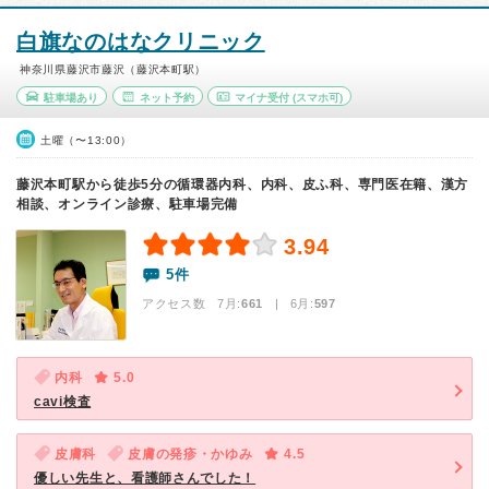
白旗なのはなクリニック
神奈川県藤沢市藤沢（藤沢本町駅）
駐車場あり
ネット予約
マイナ受付
(スマホ可)
土曜（〜13:00）
藤沢本町駅から徒歩5分の循環器内科、内科、皮ふ科、専門医在籍、漢方
相談、オンライン診療、駐車場完備
3.94
5件
アクセス数 7月:
661
| 6月:
597
内科
5.0
cavi検査
皮膚科
皮膚の発疹・かゆみ
4.5
優しい先生と、看護師さんでした！