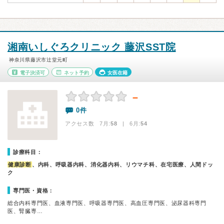
湘南いしぐろクリニック 藤沢SST院
神奈川県藤沢市辻堂元町
電子決済可
ネット予約
女医在籍
－
0件
アクセス数 7月:
58
| 6月:
54
診療科目：
健康診断
、内科、呼吸器内科、消化器内科、リウマチ科、在宅医療、人間ドッ
ク
専門医・資格：
総合内科専門医、血液専門医、呼吸器専門医、高血圧専門医、泌尿器科専門
医、腎臓専…