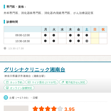
専門医・資格：
外科専門医、消化器病専門医、消化器内視鏡専門医、がん治療認定医
診療時間
月
火
水
木
金
土
日
祝
09:00-12:00
13:30-18:30
13:30-17:30
グリシナクリニック湘南台
神奈川県藤沢市湘南台（湘南台駅）
ネット予約
マイナ受付
(スマホ可)
電子処方せん対応
オンライン診療対応
土曜（〜17:00）・日曜
3.95