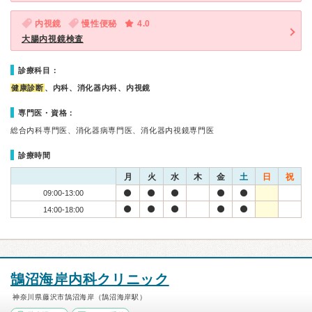
内視鏡
慢性便秘
4.0
大腸内視鏡検査
診療科目：
健康診断
、内科、消化器内科、内視鏡
専門医・資格：
総合内科専門医、消化器病専門医、消化器内視鏡専門医
診療時間
月
火
水
木
金
土
日
祝
09:00-13:00
14:00-18:00
鵠沼海岸内科クリニック
神奈川県藤沢市鵠沼海岸（鵠沼海岸駅）