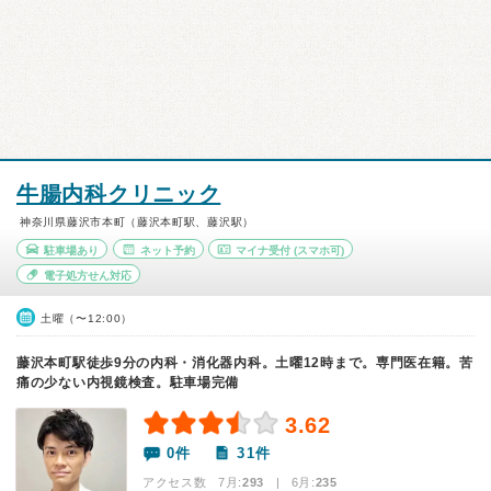
牛腸内科クリニック
神奈川県藤沢市本町（藤沢本町駅、藤沢駅）
駐車場あり
ネット予約
マイナ受付
(スマホ可)
電子処方せん対応
土曜（〜12:00）
藤沢本町駅徒歩9分の内科・消化器内科。土曜12時まで。専門医在籍。苦
痛の少ない内視鏡検査。駐車場完備
3.62
0件
31件
アクセス数 7月:
293
| 6月:
235