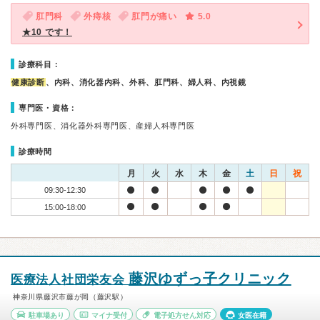
肛門科
外痔核
肛門が痛い
5.0
★10 です！
診療科目：
健康診断
、内科、消化器内科、外科、肛門科、婦人科、内視鏡
専門医・資格：
外科専門医、消化器外科専門医、産婦人科専門医
診療時間
月
火
水
木
金
土
日
祝
09:30-12:30
15:00-18:00
藤沢ゆずっ子クリニック
医療法人社団栄友会
神奈川県藤沢市藤が岡（藤沢駅）
駐車場あり
マイナ受付
電子処方せん対応
女医在籍