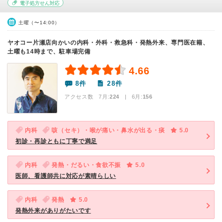
電子処方せん対応
土曜（〜14:00）
ヤオコー片瀬店向かいの内科・外科・救急科・発熱外来、専門医在籍、
土曜も14時まで、駐車場完備
4.66
8件
28件
アクセス数 7月:
224
| 6月:
156
内科
咳（セキ）・喉が痛い・鼻水が出る・痰
5.0
初診・再診ともに丁寧で満足
内科
発熱・だるい・食欲不振
5.0
医師、看護師共に対応が素晴らしい
内科
発熱
5.0
発熱外来がありがたいです