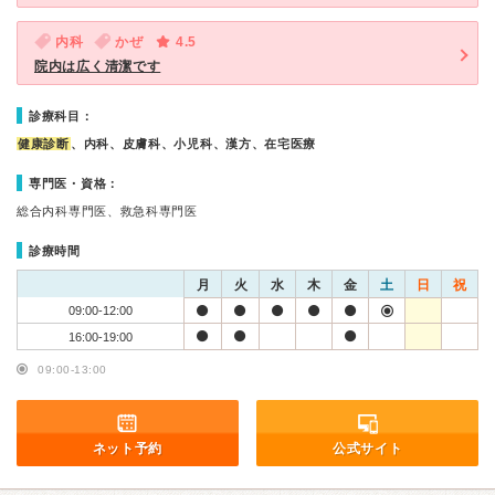
内科
かぜ
4.5
院内は広く清潔です
診療科目：
健康診断
、内科、皮膚科、小児科、漢方、在宅医療
専門医・資格：
総合内科専門医、救急科専門医
診療時間
月
火
水
木
金
土
日
祝
09:00-12:00
16:00-19:00
09:00-13:00
ネット予約
公式サイト