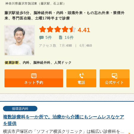
神奈川県藤沢市鵠沼東（藤沢駅、石上駅）
藤沢駅徒歩5分、脳神経外科・内科・頭痛外来・もの忘れ外来・禁煙外
来、専門医在籍、土曜17時半まで診療
4.41
5件
16件
アクセス数 7月:
498
| 6月:
460
健康診断
、内科、脳神経外科、人間ドック
ネット予約
電話
公式サイト
循環器内科
複数診療科を一か所で。治療から介護にもシームレスなケア
を提供
横浜市戸塚区の「ソフィア横浜クリニック」は幅広い診療科を揃え、内科と精神科の同時受診などが可能。グループホームや介護老人保健施設、居宅介護支援センターも併設している。認知症患者とその家族をトータルでサポートする玉城貴啓院長にお話を伺った。