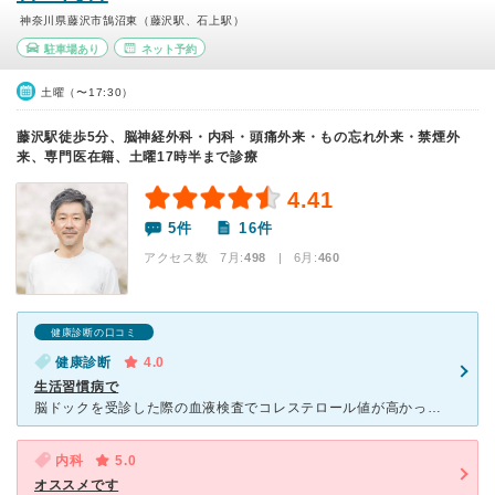
神奈川県藤沢市鵠沼東（藤沢駅、石上駅）
駐車場あり
ネット予約
土曜（〜17:30）
藤沢駅徒歩5分、脳神経外科・内科・頭痛外来・もの忘れ外来・禁煙外
来、専門医在籍、土曜17時半まで診療
4.41
5件
16件
アクセス数 7月:
498
| 6月:
460
健康診断の口コミ
健康診断
4.0
生活習慣病で
脳ドックを受診した際の血液検査でコレステロール値が高かったので、コレステロールを下げる薬を処方されました。 最初は薬を飲むことに抵抗があったのですが、「運動や生活習慣等、自力で痩せることは難しいでしょ
内科
5.0
オススメです