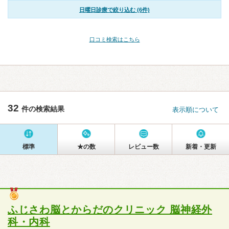
日曜日診療で絞り込む (6件)
口コミ検索はこちら
32
件の検索結果
表示順について
標準
★の数
レビュー数
新着・更新
ふじさわ脳とからだのクリニック 脳神経外
科・内科