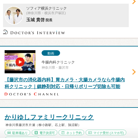
ソフィア横浜クリニック
(神奈川県・横浜市戸塚区)
玉城 貴啓
院長
動画
牛腸内科クリニック
神奈川県・藤沢市
【藤沢市の消化器内科】胃カメラ・大腸カメラなら牛腸内
科クリニック｜鎮静剤対応・日帰りポリープ切除も可能
かりゆしファミリークリニック
神奈川県藤沢市片瀬（柳小路駅、石上駅、鵠沼駅）
駐車場あり
電子決済可
ネット予約
マイナ受付
(スマホ可)