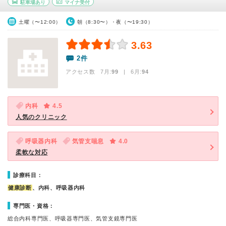
駐車場あり
マイナ受付
土曜（〜12:00）
朝（8:30〜）・夜（〜19:30）
3.63
2件
アクセス数 7月:
99
| 6月:
94
内科
4.5
人気のクリニック
呼吸器内科
気管支喘息
4.0
柔軟な対応
診療科目：
健康診断
、内科、呼吸器内科
専門医・資格：
総合内科専門医、呼吸器専門医、気管支鏡専門医