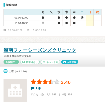
診療時間
月
火
水
木
金
土
日
祝
09:00-12:00
15:00-18:30
08:30-12:00
15:00-19:30
湘南フォーシーズンズクリニック
神奈川県藤沢市辻堂新町
新規開院！
駐車場あり
ネット予約
女医在籍
土曜（〜12:30）
3.40
1件
アクセス数 7月:
381
| 6月:
386