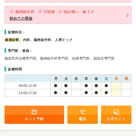
脳神経外科
片頭痛
頭が痛い
5.0
初めての受診
診療科目：
健康診断
、内科、脳神経外科、人間ドック
専門医・資格：
脳血管内治療専門医、脳神経外科専門医、頭痛専門医、認知症専門医
診療時間
月
火
水
木
金
土
日
祝
09:00-12:30
14:00-17:30
ネット予約
電話
公式サイト