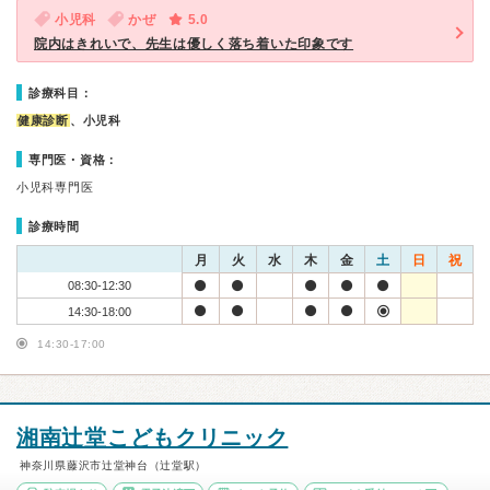
小児科
かぜ
5.0
院内はきれいで、先生は優しく落ち着いた印象です
診療科目：
健康診断
、小児科
専門医・資格：
小児科専門医
診療時間
月
火
水
木
金
土
日
祝
08:30-12:30
14:30-18:00
14:30-17:00
湘南辻堂こどもクリニック
神奈川県藤沢市辻堂神台（辻堂駅）