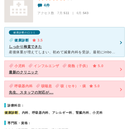
4件
アクセス数 7月:
511
| 6月:
543
健康診断の口コミ
健康診断
3.5
しっかり検査できた
産後体重が増えてしまい、初めて減量内科を受診。最初にinbody検査で身体の数値を把握したのち、管理栄養士からの栄養指導を受け、医師の診察という流れで進む。栄養指導は細かくヒアリングを受け、日々の生活
小児科
インフルエンザ
発熱（子供）
5.0
最新のクリニック
呼吸器内科
咳喘息
咳（セキ）・痰
5.0
先生、スタッフの対応が....
診療科目：
健康診断
、内科、呼吸器内科、アレルギー科、腎臓内科、小児科
専門医・資格：