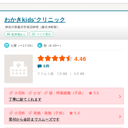
わかきkids'クリニック
神奈川県藤沢市鵠沼神明（藤沢本町駅）
駐車場あり
マイナ受付
土曜（〜17:00）
朝（8:30〜）
4.46
6件
アクセス数 7月:
60
| 6月:
89
小児科
かぜ
咳・呼吸困難（子供）
5.0
丁寧に診てくれます
小児科
発熱・発熱（子供）
5.0
受付から会計までスムーズです