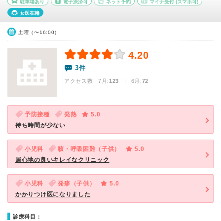
駐車場あり
電子決済可
ネット予約
マイナ受付
(スマホ可)
女医在籍
土曜（〜16:00）
4.20
3件
アクセス数 7月:
123
| 6月:
72
予防接種
発熱
5.0
待ち時間が少ない
小児科
咳・呼吸困難（子供）
5.0
居心地の良いキレイなクリニック
小児科
発疹（子供）
5.0
かかりつけ医になりました
診療科目：