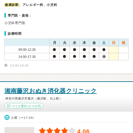
健康診断
、アレルギー科、小児科
専門医・資格：
小児科専門医
診療時間
月
火
水
木
金
土
日
祝
09:00-12:30
14:00-17:30
14:00-16:00
湘南藤沢おぬき消化器クリニック
神奈川県藤沢市藤沢（藤沢駅、石上駅）
マイナ受付
(スマホ可)
土曜（〜17:30）
4.06