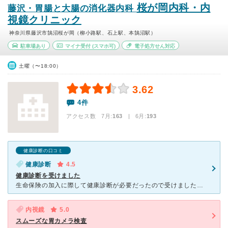
桜が岡内科・内
藤沢・胃腸と大腸の消化器内科
視鏡クリニック
神奈川県藤沢市鵠沼桜が岡（柳小路駅、石上駅、本鵠沼駅）
駐車場あり
マイナ受付
(スマホ可)
電子処方せん対応
土曜（〜18:00）
3.62
4件
アクセス数 7月:
163
| 6月:
193
健康診断の口コミ
健康診断
4.5
健康診断を受けました
生命保険の加入に際して健康診断が必要だったので受けました。 メニューは血液検査、尿検査、検便、胸部x-p、心電図、身体測定、診察です。 （検便は検査当日に用意できなくて後日になってしまいましたが）
内視鏡
5.0
スムーズな胃カメラ検査