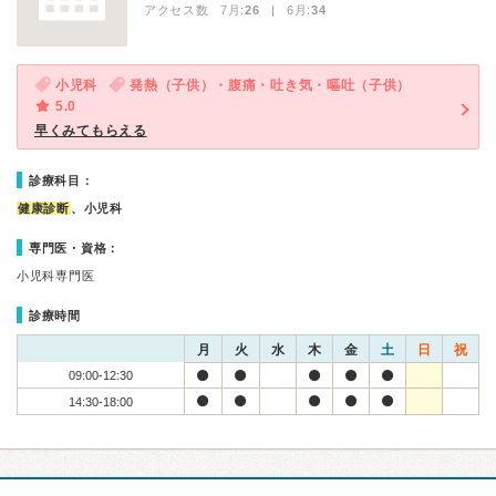
アクセス数 7月:
26
| 6月:
34
小児科
発熱（子供）・腹痛・吐き気・嘔吐（子供）
5.0
早くみてもらえる
診療科目：
健康診断
、小児科
専門医・資格：
小児科専門医
診療時間
月
火
水
木
金
土
日
祝
09:00-12:30
14:30-18:00