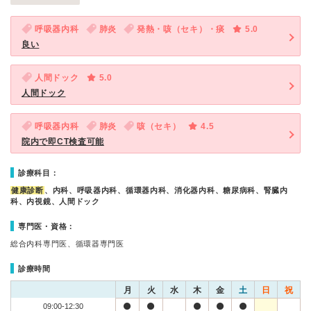
呼吸器内科
肺炎
発熱・咳（セキ）・痰
5.0
良い
人間ドック
5.0
人間ドック
呼吸器内科
肺炎
咳（セキ）
4.5
院内で即CT検査可能
診療科目：
健康診断
、内科、呼吸器内科、循環器内科、消化器内科、糖尿病科、腎臓内
科、内視鏡、人間ドック
専門医・資格：
総合内科専門医、循環器専門医
診療時間
月
火
水
木
金
土
日
祝
09:00-12:30