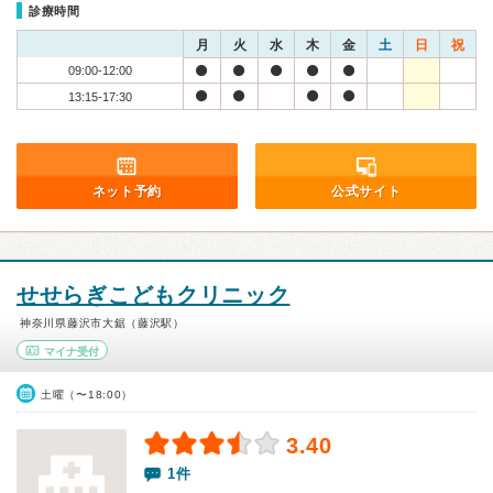
診療時間
月
火
水
木
金
土
日
祝
09:00-12:00
13:15-17:30
ネット予約
公式サイト
せせらぎこどもクリニック
神奈川県藤沢市大鋸（藤沢駅）
マイナ受付
土曜（〜18:00）
3.40
1件