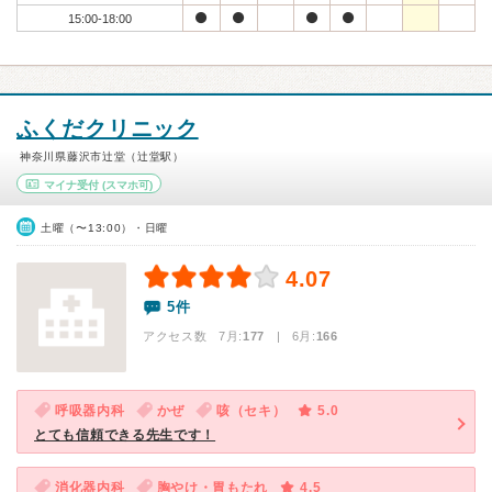
15:00-18:00
ふくだクリニック
神奈川県藤沢市辻堂（辻堂駅）
マイナ受付
(スマホ可)
土曜（〜13:00）・日曜
4.07
5件
アクセス数 7月:
177
| 6月:
166
呼吸器内科
かぜ
咳（セキ）
5.0
とても信頼できる先生です！
消化器内科
胸やけ・胃もたれ
4.5