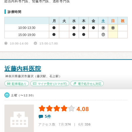
総合内科専門医、腎臓専門医、透析専門医
診療時間
月
火
水
木
金
土
日
祝
10:00-13:30
15:00-19:00
10:00-14:00
15:00-17:00
近藤内科医院
神奈川県藤沢市藤沢（藤沢駅、石上駅）
駐車場あり
マイナ受付
(スマホ可)
電子処方せん対応
土曜（〜12:30）
4.08
5件
アクセス数 7月:
374
| 6月:
336