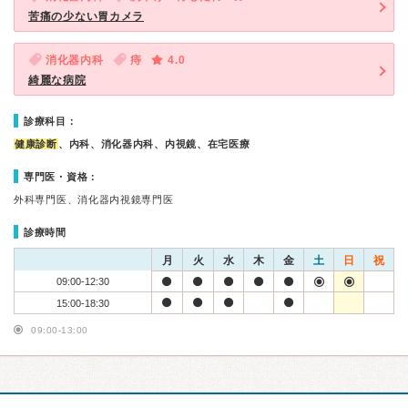
苦痛の少ない胃カメラ
消化器内科
痔
4.0
綺麗な病院
診療科目：
健康診断
、内科、消化器内科、内視鏡、在宅医療
専門医・資格：
外科専門医、消化器内視鏡専門医
診療時間
月
火
水
木
金
土
日
祝
09:00-12:30
15:00-18:30
09:00-13:00