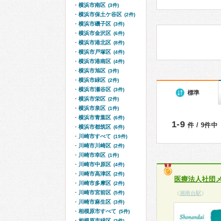
横浜市南区
(3件)
横浜市保土ケ谷区
(2件)
横浜市磯子区
(3件)
横浜市金沢区
(6件)
横浜市港北区
(8件)
横浜市戸塚区
(4件)
横浜市港南区
(4件)
横浜市旭区
(3件)
横浜市緑区
(2件)
横浜市瀬谷区
(3件)
標準
横浜市栄区
(2件)
横浜市泉区
(1件)
横浜市青葉区
(6件)
1-9
件 / 9件中
横浜市都筑区
(6件)
川崎市すべて
(19件)
川崎市川崎区
(2件)
川崎市幸区
(1件)
川崎市中原区
(4件)
川崎市高津区
(2件)
医療法人社団
川崎市多摩区
(2件)
川崎市宮前区
(5件)
（
湘南台駅
）
川崎市麻生区
(3件)
相模原市すべて
(5件)
相模原市緑区
(2件)