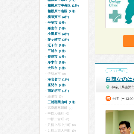
相模原市中央区
(1件)
相模原市南区
(2件)
横須賀市
(4件)
平塚市
(5件)
鎌倉市
(5件)
小田原市
(4件)
茅ヶ崎市
(3件)
逗子市
(2件)
三浦市
(1件)
秦野市
(3件)
厚木市
(2件)
大和市
(5件)
ネット予約
伊勢原市
(0)
白旗なのは
海老名市
(1件)
座間市
(2件)
神奈川県藤沢
南足柄市
(1件)
綾瀬市
(0)
土曜（〜13:0
三浦郡葉山町
(1件)
高座郡寒川町
(0)
中郡大磯町
(0)
中郡二宮町
(0)
足柄上郡中井町
(0)
足柄上郡大井町
(0)