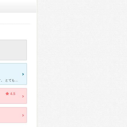
通院して2年以上になります。 先生はとても穏やかで、優しい先生です。 とても親身になって話を聞いてくださるので色々なことを話しやすいです。 病院のお医者さんにしてはめずらしく、威張っていなくて上
4.5