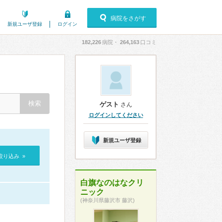
病院をさがす
新規ユーザ登録
ログイン
182,226
病院・
264,163
口コミ
ゲスト
さん
ログインしてください
新規ユーザ登録
絞り込み »
白旗なのはなクリ
ニック
(神奈川県藤沢市 藤沢)