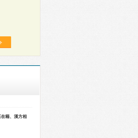
ト
医在籍、漢方相