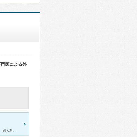
専門医による外
生理痛がひどいため受診。 もともと漢方薬の治療に興味があったので、婦人科ではなくこちらを受診しました。 舌の状態や目やお腹の状態などを見てくださり、患者の状態をよく観察して薬を選んでいるような印象