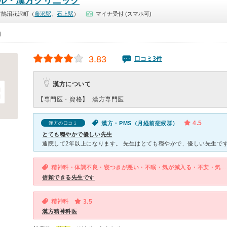
ル・漢方クリニック
市鵠沼花沢町（
藤沢駅
、
石上駅
）
マイナ受付 (スマホ可)
0）
3.83
口コミ3件
漢方について
【専門医・資格】
漢方専門医
4.5
漢方・PMS（月経前症候群）
漢方の口コミ
とても穏やかで優しい先生
精神科・体調不良・寝つきが悪い・不眠・気が滅入る・不安・気分が異常に高揚している
信頼できる先生です
精神科
3.5
漢方精神科医