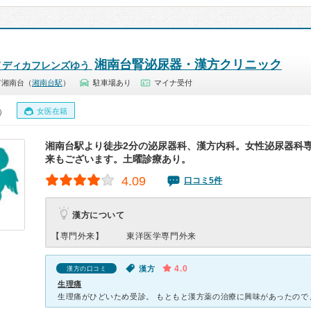
湘南台腎泌尿器・漢方クリニック
メディカフレンズゆう
市湘南台（
湘南台駅
）
駐車場あり
マイナ受付
女医在籍
5）
湘南台駅より徒歩2分の泌尿器科、漢方内科。女性泌尿器科
来もございます。土曜診療あり。
4.09
口コミ5件
漢方について
【専門外来】
東洋医学専門外来
4.0
漢方
漢方の口コミ
生理痛