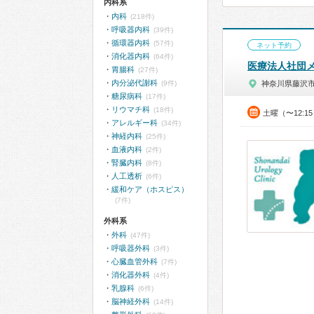
内科系
内科
(218件)
呼吸器内科
(39件)
循環器内科
(57件)
ネット予約
消化器内科
(64件)
医療法人社団
胃腸科
(27件)
内分泌代謝科
(9件)
神奈川県藤沢
糖尿病科
(17件)
リウマチ科
(18件)
土曜（〜12:1
アレルギー科
(34件)
神経内科
(25件)
血液内科
(2件)
腎臓内科
(8件)
人工透析
(6件)
緩和ケア（ホスピス）
(7件)
外科系
外科
(47件)
呼吸器外科
(3件)
心臓血管外科
(7件)
消化器外科
(4件)
乳腺科
(6件)
脳神経外科
(14件)