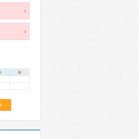
日
祝
ト