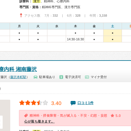
診療科：
漢方
、精神科、心療内科
専門医・資格：
精神科専門医、漢方専門医
アクセス数 7月：
332
| 6月：
328
| 年間：
3,158
月
火
水
木
金
土
●
●
●
●
●
14:30-16:30
●
●
●
●
療内科 湘南藤沢
市藤沢（
藤沢本町駅
）
駐車場あり
電子決済可
マイナ受付
0）
3.40
口コミ1件
精神科・摂食障害・気が滅入る・不安・幻想・妄想
5.0
心が落ち着きます。