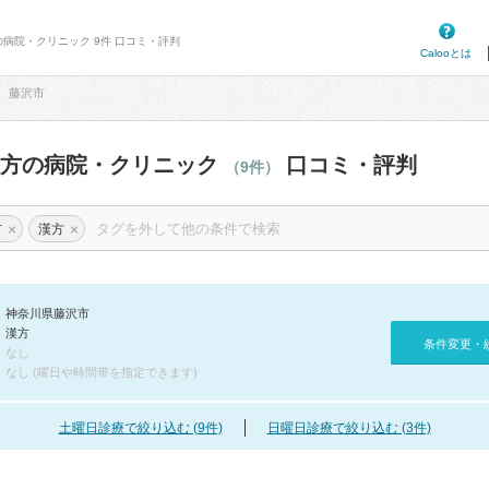
の病院・クリニック 9件 口コミ・評判
Calooとは
藤沢市
漢方の病院・クリニック
口コミ・評判
（9件）
×
×
市
漢方
神奈川県藤沢市
漢方
条件変更・
なし
なし (曜日や時間帯を指定できます)
土曜日診療で絞り込む (9件)
日曜日診療で絞り込む (3件)