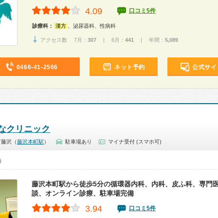
4.09
口コミ5件
診療科：
漢方
、泌尿器科、性病科
アクセス数 7月：
307
| 6月：
441
| 年間：
5,089
0466-41-2566
ネット予約
公式サイ
なクリニック
市藤沢（
藤沢本町駅
）
駐車場あり
マイナ受付 (スマホ可)
0）
藤沢本町駅から徒歩5分の循環器内科、内科、皮ふ科、専門
談、オンライン診療、駐車場完備
3.94
口コミ5件