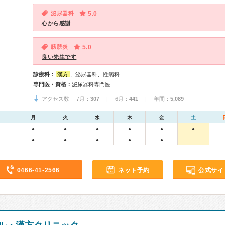
泌尿器科
5.0
心から感謝
膀胱炎
5.0
良い先生です
診療科：
漢方
、泌尿器科、性病科
専門医・資格：
泌尿器科専門医
アクセス数 7月：
307
| 6月：
441
| 年間：
5,089
月
火
水
木
金
土
●
●
●
●
●
●
●
●
●
●
●
0466-41-2566
ネット予約
公式サイ