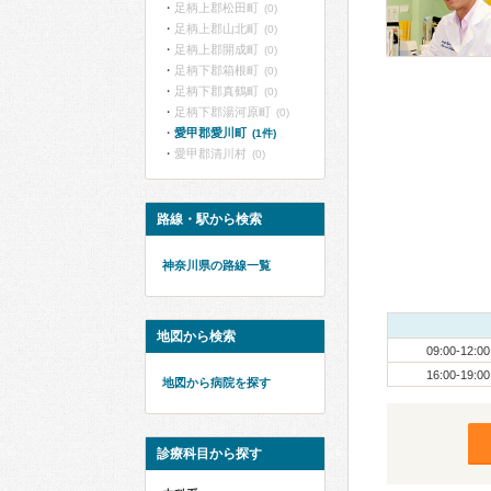
足柄上郡松田町
(0)
足柄上郡山北町
(0)
足柄上郡開成町
(0)
足柄下郡箱根町
(0)
足柄下郡真鶴町
(0)
足柄下郡湯河原町
(0)
愛甲郡愛川町
(1件)
愛甲郡清川村
(0)
路線・駅から検索
神奈川県の路線一覧
地図から検索
09:00-12:00
16:00-19:00
地図から病院を探す
診療科目から探す