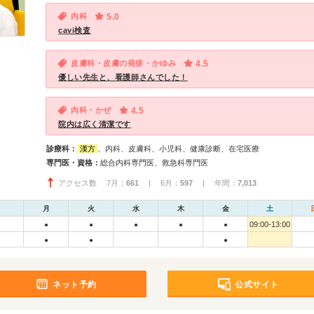
内科
5.0
cavi検査
皮膚科・皮膚の発疹・かゆみ
4.5
優しい先生と、看護師さんでした！
内科・かぜ
4.5
院内は広く清潔です
診療科：
漢方
、内科、皮膚科、小児科、健康診断、在宅医療
専門医・資格：
総合内科専門医、救急科専門医
アクセス数 7月：
661
| 6月：
597
| 年間：
7,013
月
火
水
木
金
土
09:00-13:00
●
●
●
●
●
●
●
●
ネット予約
公式サイト