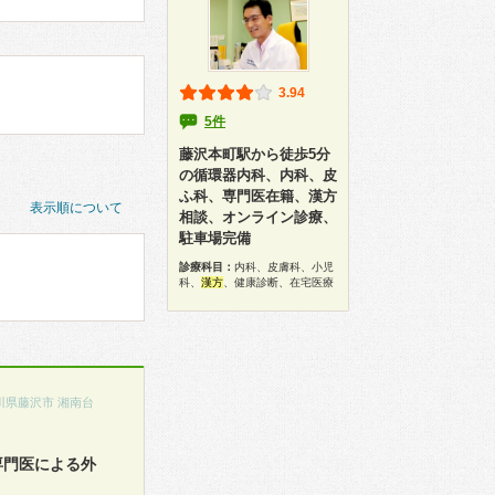
3.94
5件
藤沢本町駅から徒歩5分
の循環器内科、内科、皮
ふ科、専門医在籍、漢方
表示順について
相談、オンライン診療、
駐車場完備
診療科目：
内科、皮膚科、小児
科、
漢方
、健康診断、在宅医療
川県藤沢市 湘南台
専門医による外