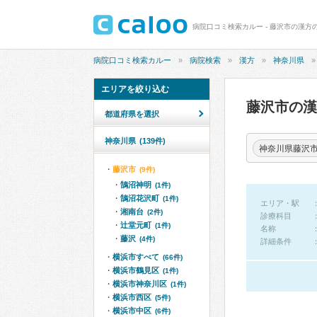
病院口コミ検索カルー - 藤沢市の漢方
病院口コミ検索カルー
病院検索
漢方
神奈川県
エリアを絞り込む
藤沢市の
都道府県を選択
神奈川県
(139件)
神奈川県藤沢
藤沢市
(9件)
鵠沼神明
(1件)
鵠沼花沢町
(1件)
エリア・駅
湘南台
(2件)
診療科目
辻堂元町
(1件)
名称
藤沢
(4件)
詳細条件
横浜市すべて
(66件)
横浜市鶴見区
(1件)
横浜市神奈川区
(1件)
横浜市西区
(5件)
横浜市中区
(6件)