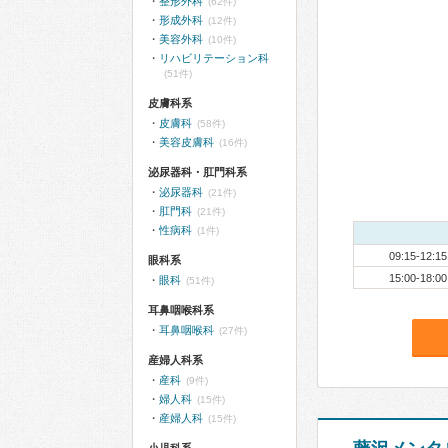
整形外科
(62件)
形成外科
(12件)
美容外科
(10件)
リハビリテーション科
(51件)
皮膚科系
皮膚科
(58件)
美容皮膚科
(16件)
泌尿器科・肛門科系
泌尿器科
(21件)
肛門科
(21件)
性病科
(1件)
09:15-12:15
眼科系
15:00-18:00
眼科
(51件)
耳鼻咽喉科系
耳鼻咽喉科
(27件)
産婦人科系
産科
(9件)
婦人科
(15件)
産婦人科
(15件)