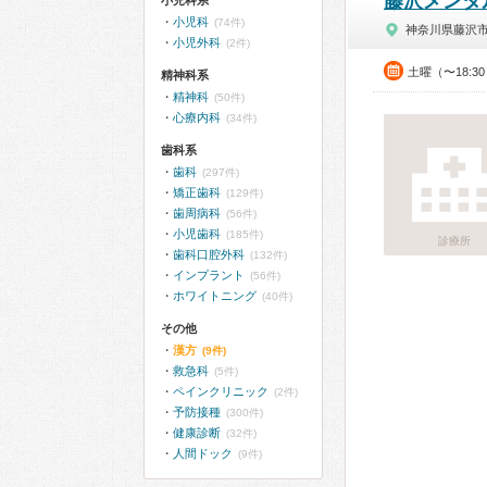
藤沢メンタ
小児科系
小児科
(74件)
神奈川県藤沢
小児外科
(2件)
土曜（〜18:3
精神科系
精神科
(50件)
心療内科
(34件)
歯科系
歯科
(297件)
矯正歯科
(129件)
歯周病科
(56件)
小児歯科
(185件)
診療所
歯科口腔外科
(132件)
インプラント
(56件)
ホワイトニング
(40件)
その他
漢方
(9件)
救急科
(5件)
ペインクリニック
(2件)
予防接種
(300件)
健康診断
(32件)
人間ドック
(9件)