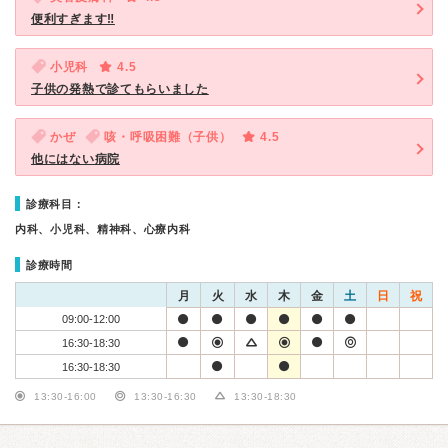
便利すぎます‼
小児科
4.5
子供の発熱で診てもらいました
かぜ
咳・呼吸困難（子供）
4.5
他にはない病院
診療科目：
内科、小児科、精神科、心療内科
診療時間
月
火
水
木
金
土
日
祝
09:00-12:00
16:30-18:30
16:30-18:30
13:30-16:00
13:30-16:30
13:30-18:30