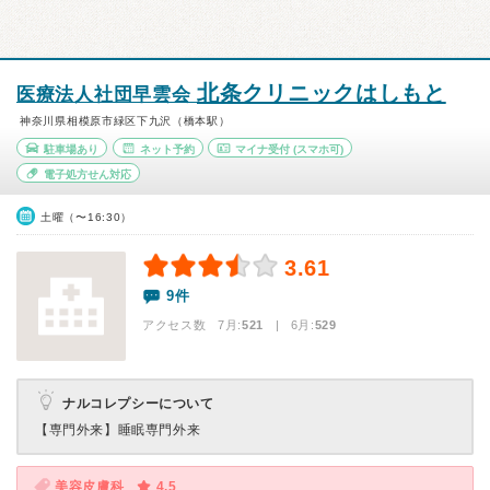
北条クリニックはしもと
医療法人社団早雲会
神奈川県相模原市緑区下九沢（橋本駅）
駐車場あり
ネット予約
マイナ受付
(スマホ可)
電子処方せん対応
土曜（〜16:30）
3.61
9件
アクセス数 7月:
521
| 6月:
529
ナルコレプシーについて
【専門外来】
睡眠専門外来
美容皮膚科
4.5