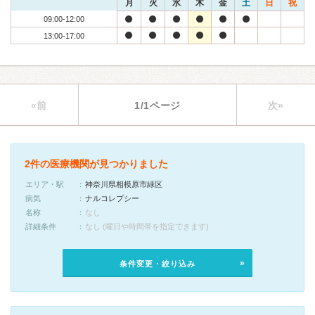
月
火
水
木
金
土
日
祝
09:00-12:00
13:00-17:00
«前
1/1ページ
次»
2件の医療機関が見つかりました
エリア・駅
神奈川県相模原市緑区
病気
ナルコレプシー
名称
なし
詳細条件
なし (曜日や時間帯を指定できます)
条件変更・絞り込み