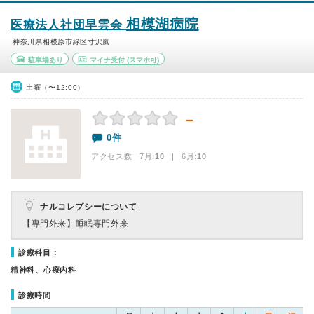
相模湖病院
医療法人社団早雲会
神奈川県相模原市緑区寸沢嵐
駐車場あり
マイナ受付
(スマホ可)
土曜（〜12:00）
－
0件
アクセス数 7月:
10
| 6月:
10
ナルコレプシーについて
【専門外来】
睡眠専門外来
診療科目：
精神科、心療内科
診療時間