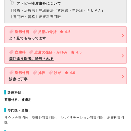
アトピー性皮膚炎について
【診療・治療法】
光線療法（紫外線・赤外線・ＰＵＶＡ）
【専門医・資格】
皮膚科専門医
整形外科
足部の骨折
4.5
よく見てもらってます
皮膚科
皮膚の発疹・かゆみ
4.5
毎回違う医者に診察される
整形外科
捻挫
けが
4.0
診察は丁寧
診療科目：
整形外科、皮膚科
専門医・資格：
リウマチ専門医、整形外科専門医、リハビリテーション科専門医、皮膚科専門
医