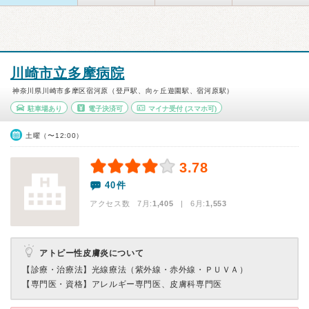
川崎市立多摩病院
神奈川県川崎市多摩区宿河原（登戸駅、向ヶ丘遊園駅、宿河原駅）
駐車場あり
電子決済可
マイナ受付
(スマホ可)
土曜（〜12:00）
3.78
40件
アクセス数 7月:
1,405
| 6月:
1,553
アトピー性皮膚炎について
【診療・治療法】
光線療法（紫外線・赤外線・ＰＵＶＡ）
【専門医・資格】
アレルギー専門医、皮膚科専門医