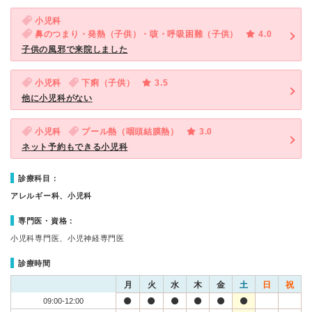
小児科
鼻のつまり・発熱（子供）・咳・呼吸困難（子供）
4.0
子供の風邪で来院しました
小児科
下痢（子供）
3.5
他に小児科がない
小児科
プール熱（咽頭結膜熱）
3.0
ネット予約もできる小児科
診療科目：
アレルギー科、小児科
専門医・資格：
小児科専門医、小児神経専門医
診療時間
月
火
水
木
金
土
日
祝
09:00-12:00