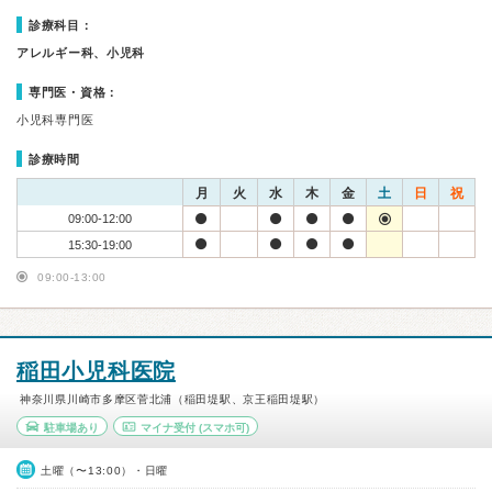
診療科目：
アレルギー科、小児科
専門医・資格：
小児科専門医
診療時間
月
火
水
木
金
土
日
祝
09:00-12:00
15:30-19:00
09:00-13:00
稲田小児科医院
神奈川県川崎市多摩区菅北浦（稲田堤駅、京王稲田堤駅）
駐車場あり
マイナ受付
(スマホ可)
土曜（〜13:00）・日曜