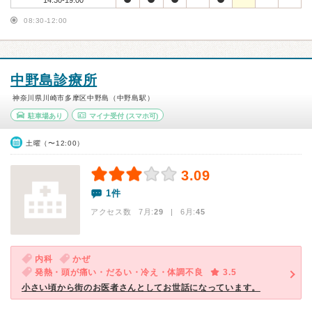
14:30-19:00
08:30-12:00
中野島診療所
神奈川県川崎市多摩区中野島（中野島駅）
駐車場あり
マイナ受付
(スマホ可)
土曜（〜12:00）
3.09
1件
アクセス数 7月:
29
| 6月:
45
内科
かぜ
発熱・頭が痛い・だるい・冷え・体調不良
3.5
小さい頃から街のお医者さんとしてお世話になっています。