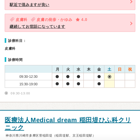
駅近で混みますが良い
皮膚科
皮膚の発疹・かゆみ
4.0
継続してお世話になっています
診療科目：
皮膚科
診療時間
月
火
水
木
金
土
日
祝
09:30-12:30
15:30-19:00
09:30-13:00
医療法人Medical dream 稲田堤ひふ科クリ
ニック
神奈川県川崎市多摩区菅稲田堤（稲田堤駅、京王稲田堤駅）