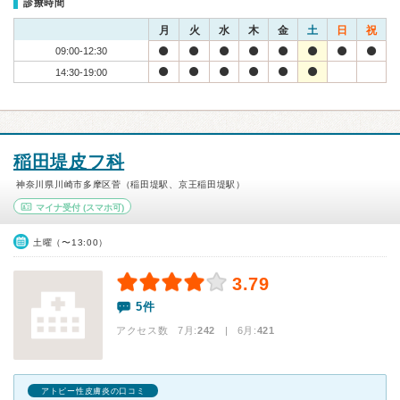
診療時間
月
火
水
木
金
土
日
祝
09:00-12:30
14:30-19:00
稲田堤皮フ科
神奈川県川崎市多摩区菅（稲田堤駅、京王稲田堤駅）
マイナ受付
(スマホ可)
土曜（〜13:00）
3.79
5件
アクセス数 7月:
242
| 6月:
421
アトピー性皮膚炎の口コミ