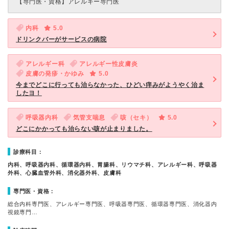
【専門医・資格】
アレルギー専門医
内科
5.0
ドリンクバーがサービスの病院
アレルギー科
アレルギー性皮膚炎
皮膚の発疹・かゆみ
5.0
今までどこに行っても治らなかった、ひどい痒みがようやく治ま
したヨ！
呼吸器内科
気管支喘息
咳（セキ）
5.0
どこにかかっても治らない咳が止まりました。
診療科目：
内科、呼吸器内科、循環器内科、胃腸科、リウマチ科、アレルギー科、呼吸器
外科、心臓血管外科、消化器外科、皮膚科
専門医・資格：
総合内科専門医、アレルギー専門医、呼吸器専門医、循環器専門医、消化器内
視鏡専門…