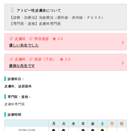
アトピー性皮膚炎について
【診療・治療法】
光線療法（紫外線・赤外線・ＰＵＶＡ）
【専門医・資格】
皮膚科専門医
皮膚科
帯状疱疹
4.5
優しい先生でした
皮膚科
発疹（子供）
3.5
厳格な先生です
診療科目：
皮膚科、泌尿器科
専門医・資格：
皮膚科専門医
診療時間
月
火
水
木
金
土
日
祝
10:00-13:00