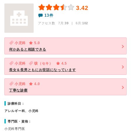
3.42
13件
アクセス数 7月:
39
| 6月:
102
小児科
5.0
何かあると相談できる
小児科
咳（セキ）
4.5
長女＆長男ともにお世話になっています
小児科
4.0
丁寧な診察
診療科目：
アレルギー科、小児科
専門医・資格：
小児科専門医