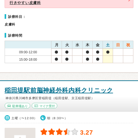
行きやすい皮膚科
診療科目：
皮膚科
診療時間
月
火
水
木
金
土
日
祝
09:00-12:00
15:00-18:00
稲田堤駅前脳神経外科内科クリニック
神奈川県川崎市多摩区菅稲田堤（稲田堤駅、京王稲田堤駅）
駐車場あり
マイナ受付
土曜（〜12:00）
朝（8:30〜）
3.27