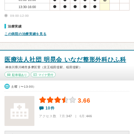
13:30-16:00
09:00-12:00
治療実績
この病院の治療実績を見る
医療法人社団 明晃会 いなだ整形外科ひふ科
神奈川県川崎市多摩区菅（京王稲田堤駅、稲田堤駅）
駐車場あり
マイナ受付
土曜（〜13:00）
3.66
10件
アクセス数 7月:
347
| 6月:
446