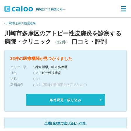
« 川崎市全体の検索結果
川崎市多摩区のアトピー性皮膚炎を診察する
病院・クリニック
口コミ・評判
（32件）
32件の医療機関が見つかりました
エリア・駅
神奈川県川崎市多摩区
病気
アトピー性皮膚炎
名称
なし
詳細条件
なし (曜日や時間帯を指定できます)
条件変更・絞り込み
土曜日診療で絞り込む (29件)