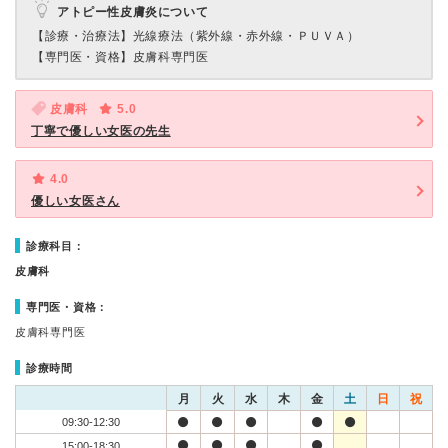
アトピー性皮膚炎について
【診療・治療法】
光線療法（紫外線・赤外線・ＰＵＶＡ）
【専門医・資格】
皮膚科専門医
皮膚科
5.0
丁寧で優しい女医の先生
4.0
優しい女医さん
診療科目：
皮膚科
専門医・資格：
皮膚科専門医
診療時間
月
火
水
木
金
土
日
祝
09:30-12:30
15:00-18:30