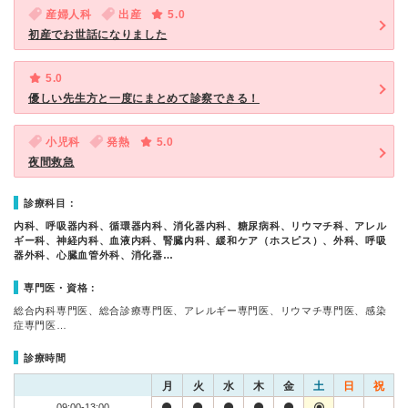
産婦人科
出産
5.0
初産でお世話になりました
5.0
優しい先生方と一度にまとめて診察できる！
小児科
発熱
5.0
夜間救急
診療科目：
内科、呼吸器内科、循環器内科、消化器内科、糖尿病科、リウマチ科、アレル
ギー科、神経内科、血液内科、腎臓内科、緩和ケア（ホスピス）、外科、呼吸
器外科、心臓血管外科、消化器…
専門医・資格：
総合内科専門医、総合診療専門医、アレルギー専門医、リウマチ専門医、感染
症専門医…
診療時間
月
火
水
木
金
土
日
祝
09:00-13:00