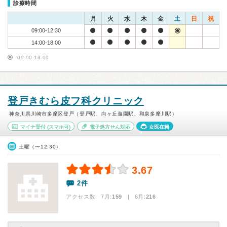
診療時間
月
火
水
木
金
土
日
祝
09:00-12:30
14:00-18:00
09:00-13:00
登戸きむら皮フ科クリニック
神奈川県川崎市多摩区登戸（登戸駅、向ヶ丘遊園駅、和泉多摩川駅）
マイナ受付
(スマホ可)
電子処方せん対応
女医在籍
土曜（〜12:30）
3.67
2件
アクセス数 7月:
159
| 6月:
216