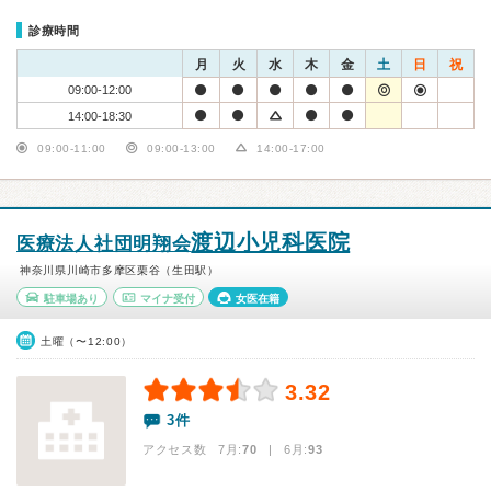
診療時間
月
火
水
木
金
土
日
祝
09:00-12:00
14:00-18:30
09:00-11:00
09:00-13:00
14:00-17:00
渡辺小児科医院
医療法人社団明翔会
神奈川県川崎市多摩区栗谷（生田駅）
駐車場あり
マイナ受付
女医在籍
土曜（〜12:00）
3.32
3件
アクセス数 7月:
70
| 6月:
93