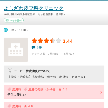
よしざわ皮フ科クリニック
神奈川県川崎市多摩区登戸（向ヶ丘遊園駅、登戸駅）
マイナ受付
土曜（〜13:00）
3.44
6件
アクセス数 7月:
485
| 6月:
607
アトピー性皮膚炎について
【診療・治療法】
光線療法（紫外線・赤外線・ＰＵＶＡ）
皮膚科
皮膚の発疹・かゆみ
4.5
子供に優しい
皮膚科
4.0