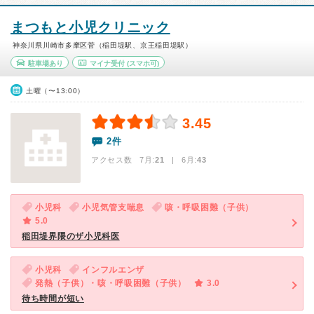
まつもと小児クリニック
神奈川県川崎市多摩区菅（稲田堤駅、京王稲田堤駅）
駐車場あり
マイナ受付
(スマホ可)
土曜（〜13:00）
3.45
2件
アクセス数 7月:
21
| 6月:
43
小児科
小児気管支喘息
咳・呼吸困難（子供）
5.0
稲田堤界隈のザ小児科医
小児科
インフルエンザ
発熱（子供）・咳・呼吸困難（子供）
3.0
待ち時間が短い