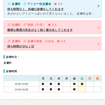
皮膚科
アトピー性皮膚炎
5.0
待ち時間なく、的確な診療をしてくれます
夫がひどいアトピーっぽいので見てもらいました。 皮膚科は初めてだったので緊張しましたが、先生は淡々と話す感じでした。 夫は外人で日本語は多少わかりますが心配でついていきました。 これはひどい
皮膚科
発疹（子供）
4.5
横柄な態度の先生がよく効く薬を出してくれます
皮膚科
皮膚の発疹・かゆみ
4.0
待ち時間が少なく◎
診療科目：
皮膚科
診療時間
月
火
水
木
金
土
日
祝
10:00-13:00
14:30-18:30