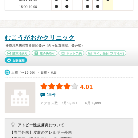
15:00-19:00
むこうがおかクリニック
神奈川県川崎市多摩区登戸（向ヶ丘遊園駅、登戸駅）
駐車場あり
電子決済可
ネット予約
マイナ受付
(スマホ可)
女医在籍
土曜（〜19:00）・日曜・祝日
4.01
15件
アクセス数 7月:
1,157
| 6月:
1,099
アトピー性皮膚炎について
【専門外来】
皮膚のアレルギー外来