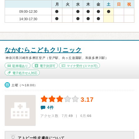
月
火
水
木
金
土
日
祝
09:00-12:30
14:30-17:30
なかむらこどもクリニック
神奈川県川崎市多摩区登戸（登戸駅、向ヶ丘遊園駅、和泉多摩川駅）
駐車場あり
電子決済可
マイナ受付
(スマホ可)
電子処方せん対応
土曜（〜18:00）
3.17
4件
アクセス数 7月:
49
| 6月:
66
アトピー性皮膚炎について