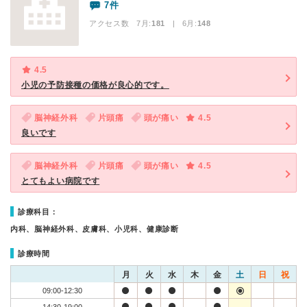
7件
アクセス数 7月:
181
| 6月:
148
4.5
小児の予防接種の価格が良心的です。
脳神経外科
片頭痛
頭が痛い
4.5
良いです
脳神経外科
片頭痛
頭が痛い
4.5
とてもよい病院です
診療科目：
内科、脳神経外科、皮膚科、小児科、健康診断
診療時間
月
火
水
木
金
土
日
祝
09:00-12:30