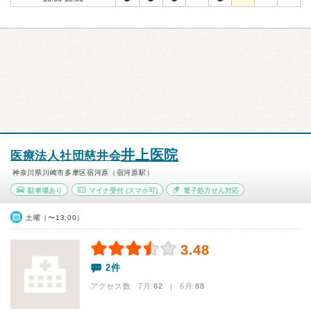
井上医院
医療法人社団慈井会
神奈川県川崎市多摩区宿河原（宿河原駅）
駐車場あり
マイナ受付
(スマホ可)
電子処方せん対応
土曜（〜13:00）
3.48
2件
アクセス数 7月:
62
| 6月:
88