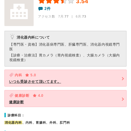
3.54
2件
アクセス数 7月:
77
| 6月:
73
消化器内科について
【専門医・資格】
消化器病専門医、肝臓専門医、消化器内視鏡専門
医
【診療・治療法】
胃カメラ（胃内視鏡検査）、大腸カメラ（大腸内
視鏡検査）
内科
5.0
いつも受診させて頂いてます。
健康診断
4.0
健康診断
診療科目：
消化器内科
、内科、胃腸科、外科、肛門科