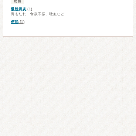
病気
慢性胃炎
(1)
胃もたれ、食欲不振、吐血など
便秘
(1)