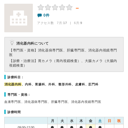
－
0件
アクセス数 7月:
17
| 6月:
9
消化器内科について
【専門医・資格】
消化器病専門医、肝臓専門医、消化器内視鏡専門
医
【診療・治療法】
胃カメラ（胃内視鏡検査）、大腸カメラ（大腸内
視鏡検査）
診療科目：
消化器内科
、内科、胃腸科、外科、整形外科、皮膚科、肛門科
専門医・資格：
血液専門医、消化器病専門医、肝臓専門医、消化器内視鏡専門医
診療時間
月
火
水
木
金
土
日
祝
09:00-12:00