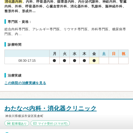
消化器内科
、内科、呼吸器内科、循環器内科、内分泌代謝科、神経内科、腎臓
内科、外科、呼吸器外科、心臓血管外科、消化器外科、乳腺科、脳神経外科、
整形外科、形成外…
専門医・資格：
総合内科専門医、アレルギー専門医、リウマチ専門医、外科専門医、糖尿病専
門医、内…
診療時間
月
火
水
木
金
土
日
祝
08:30-17:15
治療実績
この病院の治療実績を見る
わたなべ内科・消化器クリニック
神奈川県横浜市栄区長倉町
駐車場あり
マイナ受付
(スマホ可)