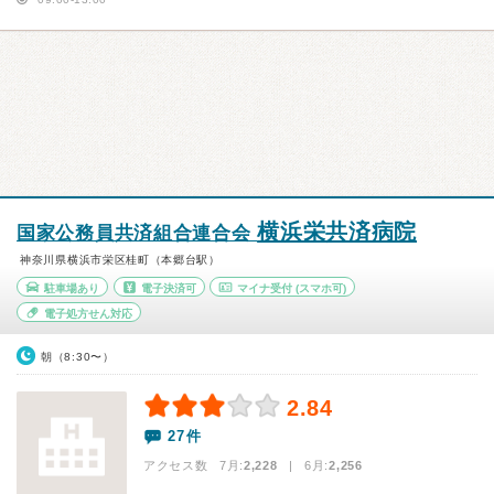
横浜栄共済病院
国家公務員共済組合連合会
神奈川県横浜市栄区桂町（本郷台駅）
駐車場あり
電子決済可
マイナ受付
(スマホ可)
電子処方せん対応
朝（8:30〜）
2.84
27件
アクセス数 7月:
2,228
| 6月:
2,256