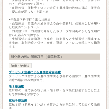
・腹部超音波検査（エコー）：お腹に超音波を当てて、肝臓や胆
のう、膵臓の状態を調べる
・血液検査、便検査：体内の炎症や肝機能の数値の確認、便潜血
（便に血が混じる）を調べる
■消化器内科で行う主な治療法
・薬物療法：胃酸の分泌を抑える薬や整腸剤、抗菌薬などを用い
た症状のコントロール
・内視鏡治療：内視鏡で発見したポリープや初期のがんを先端に
付いた器具で切除する
・生活習慣の改善指導：便秘症、脂肪肝など生活習慣に関連する
疾患は、薬剤治療と併せて食事、運動、ストレス管理などを指導
する
消化器内科の関連項目（病院検索）
診療・治療法
プラセンタ注射による肝機能障害治療
プラセンタ注射による肝機能障害を改善する治療法。肝機能障害
治療の場合のみ保険適用。
陽子線治療
放射線の一種である粒子線（陽子線）を病巣に照射することによ
り悪性腫瘍を治療する。
重粒子線治療
重粒子線（炭素イオン線）を体外から病巣に対して照射する治療
法。