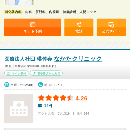
消化器内科
、内科、肛門科、内視鏡、健康診断、人間ドック
ネット予約
電話
公式サイト
なかたクリニック
医療法人社団 瑛倖会
神奈川県横浜市栄区桂町（本郷台駅）
マイナ受付
電子処方せん対応
土曜（〜12:30）
朝（8:30〜）
4.26
12件
アクセス数 7月:
319
| 6月:
344