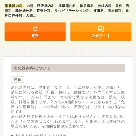
消化器内科
、内科、呼吸器内科、循環器内科、糖尿病科、神経内科、外科、乳
腺科、脳神経外科、整形外科、リハビリテーション科、皮膚科、泌尿器科、歯
科口腔外科、人間…
電話
公式サイト
消化器内科について
詳細
消化器内科は、消化管（食道、胃、十二指腸、小腸、大腸）と、
消化に関わる臓器（肝臓、胆のう、膵臓など）を専門とする診療
科です。口から肛門まで一本の管で繋がる消化管は、消化、吸
収、排泄を担うほか、外からの細菌やウイルスにさらされる「免
疫（防衛機能）」の最前線であり、不調が起こりやすい繊細な場
所です。
消化器内科で外科手術を行うことはありませんが、内視鏡を用い
たポリープ除去は広く行われます。また、初期のがんは無症状の
場合も多いため、定期的な検診が重要です。