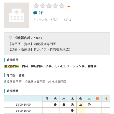
－
0件
アクセス数 7月:
7
| 6月:
9
消化器内科について
【専門医・資格】
消化器病専門医
【診療・治療法】
胃カメラ（胃内視鏡検査）
診療科目：
消化器内科
、内科、神経内科、外科、リハビリテーション科、精神科
専門医・資格：
呼吸器専門医、消化器病専門医、精神科専門医
診療時間
月
火
水
木
金
土
日
祝
13:00-14:00
14:00-16:00