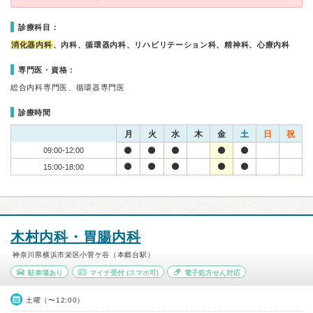
診療科目：
消化器内科
、内科、循環器内科、リハビリテーション科、精神科、心療内科
専門医・資格：
総合内科専門医、循環器専門医
診療時間
月
火
水
木
金
土
日
祝
09:00-12:00
15:00-18:00
木村内科・胃腸内科
神奈川県横浜市栄区小菅ケ谷（本郷台駅）
駐車場あり
マイナ受付
(スマホ可)
電子処方せん対応
土曜（〜12:00）