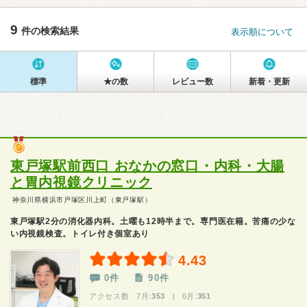
9
件の検索結果
表示順について
標準
★の数
レビュー数
新着・更新
東戸塚駅前西口 おなかの窓口・内科・大腸
と胃内視鏡クリニック
神奈川県横浜市戸塚区川上町（東戸塚駅）
東戸塚駅2分の消化器内科。土曜も12時半まで。専門医在籍。苦痛の少な
い内視鏡検査。トイレ付き個室あり
4.43
0件
90件
アクセス数 7月:
353
| 6月:
351