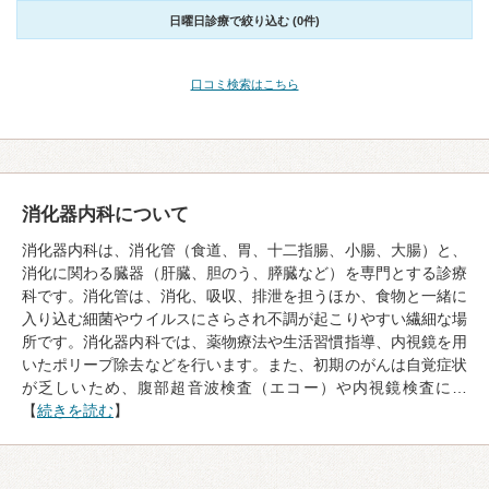
日曜日診療で絞り込む (0件)
口コミ検索はこちら
消化器内科について
消化器内科は、消化管（食道、胃、十二指腸、小腸、大腸）と、
消化に関わる臓器（肝臓、胆のう、膵臓など）を専門とする診療
科です。消化管は、消化、吸収、排泄を担うほか、食物と一緒に
入り込む細菌やウイルスにさらされ不調が起こりやすい繊細な場
所です。消化器内科では、薬物療法や生活習慣指導、内視鏡を用
いたポリープ除去などを行います。また、初期のがんは自覚症状
が乏しいため、腹部超音波検査（エコー）や内視鏡検査に…
【
続きを読む
】