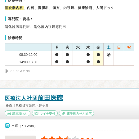
診療科目：
消化器内科
、内科、胃腸科、漢方、内視鏡、健康診断、人間ドック
専門医・資格：
消化器病専門医、消化器内視鏡専門医
診療時間
月
火
水
木
金
土
日
祝
08:30-12:00
14:00-18:30
08:30-12:30
前田医院
医療法人社団
神奈川県横浜市栄区小菅ケ谷
駐車場あり
マイナ受付
電子処方せん対応
土曜（〜12:00）