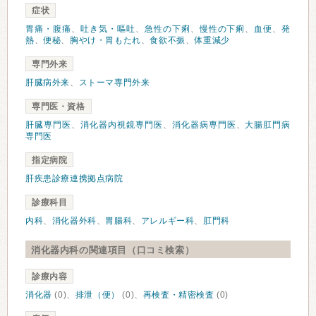
症状
胃痛・腹痛
、
吐き気・嘔吐
、
急性の下痢
、
慢性の下痢
、
血便
、
発
熱
、
便秘
、
胸やけ・胃もたれ
、
食欲不振
、
体重減少
専門外来
肝臓病外来
、
ストーマ専門外来
専門医・資格
肝臓専門医
、
消化器内視鏡専門医
、
消化器病専門医
、
大腸肛門病
専門医
指定病院
肝疾患診療連携拠点病院
診療科目
内科
、
消化器外科
、
胃腸科
、
アレルギー科
、
肛門科
消化器内科の関連項目（口コミ検索）
診療内容
消化器
(0)、
排泄（便）
(0)、
再検査・精密検査
(0)