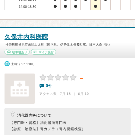
14:00-18:30
久保井内科医院
神奈川県横浜市栄区上之町（関内駅、伊勢佐木長者町駅、日本大通り駅）
駐車場あり
マイナ受付
土曜（〜11:00）
－
0件
アクセス数 7月:
18
| 6月:
10
消化器内科について
【専門医・資格】
消化器病専門医
【診療・治療法】
胃カメラ（胃内視鏡検査）