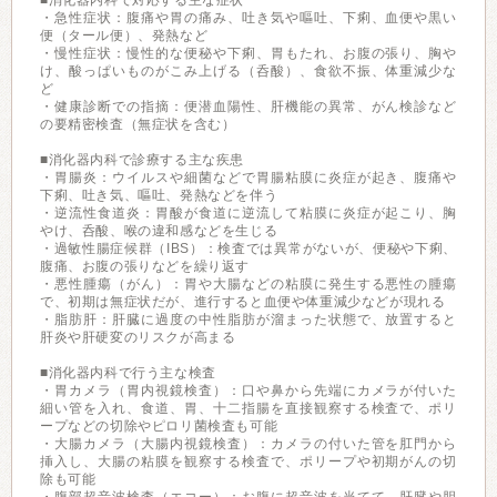
■消化器内科で対応する主な症状
・急性症状：腹痛や胃の痛み、吐き気や嘔吐、下痢、血便や黒い
便（タール便）、発熱など
・慢性症状：慢性的な便秘や下痢、胃もたれ、お腹の張り、胸や
け、酸っぱいものがこみ上げる（呑酸）、食欲不振、体重減少な
ど
・健康診断での指摘：便潜血陽性、肝機能の異常、がん検診など
の要精密検査（無症状を含む）
■消化器内科で診療する主な疾患
・胃腸炎：ウイルスや細菌などで胃腸粘膜に炎症が起き、腹痛や
下痢、吐き気、嘔吐、発熱などを伴う
・逆流性食道炎：胃酸が食道に逆流して粘膜に炎症が起こり、胸
やけ、呑酸、喉の違和感などを生じる
・過敏性腸症候群（IBS）：検査では異常がないが、便秘や下痢、
腹痛、お腹の張りなどを繰り返す
・悪性腫瘍（がん）：胃や大腸などの粘膜に発生する悪性の腫瘍
で、初期は無症状だが、進行すると血便や体重減少などが現れる
・脂肪肝：肝臓に過度の中性脂肪が溜まった状態で、放置すると
肝炎や肝硬変のリスクが高まる
■消化器内科で行う主な検査
・胃カメラ（胃内視鏡検査）：口や鼻から先端にカメラが付いた
細い管を入れ、食道、胃、十二指腸を直接観察する検査で、ポリ
ープなどの切除やピロリ菌検査も可能
・大腸カメラ（大腸内視鏡検査）：カメラの付いた管を肛門から
挿入し、大腸の粘膜を観察する検査で、ポリープや初期がんの切
除も可能