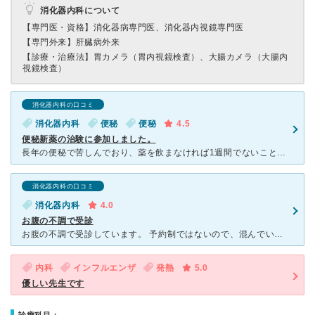
消化器内科について
【専門医・資格】
消化器病専門医、消化器内視鏡専門医
【専門外来】
肝臓病外来
【診療・治療法】
胃カメラ（胃内視鏡検査）、大腸カメラ（大腸内
視鏡検査）
消化器内科の口コミ
消化器内科
便秘
便秘
4.5
便秘新薬の治験に参加しました。
長年の便秘で苦しんでおり、薬を飲まなければ1週間でないこともざらにありました。 そんな中、ネットで便秘外来の存在を知り受診しました。 お腹のレントゲンをとってもらい腸の中に便がたまっていることを画
消化器内科の口コミ
消化器内科
4.0
お腹の不調で受診
お腹の不調で受診しています。 予約制ではないので、混んでいるとそれなりに待ち時間があります。 平日午後イチで行くと割とスムーズですが、夕方に行った時は待ち合い室がいっぱいでした。 受付の方の対応
内科
インフルエンザ
発熱
5.0
優しい先生です