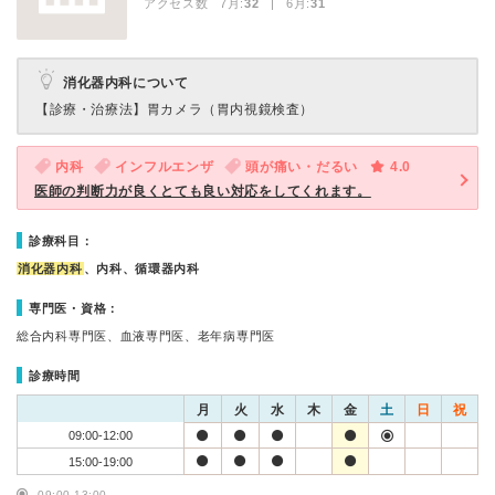
アクセス数 7月:
32
| 6月:
31
消化器内科について
【診療・治療法】
胃カメラ（胃内視鏡検査）
内科
インフルエンザ
頭が痛い・だるい
4.0
医師の判断力が良くとても良い対応をしてくれます。
診療科目：
消化器内科
、内科、循環器内科
専門医・資格：
総合内科専門医、血液専門医、老年病専門医
診療時間
月
火
水
木
金
土
日
祝
09:00-12:00
15:00-19:00
09:00-13:00