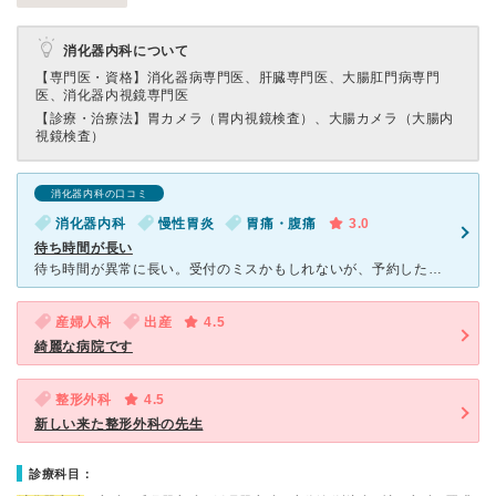
消化器内科について
【専門医・資格】
消化器病専門医、肝臓専門医、大腸肛門病専門
医、消化器内視鏡専門医
【診療・治療法】
胃カメラ（胃内視鏡検査）、大腸カメラ（大腸内
視鏡検査）
消化器内科の口コミ
消化器内科
慢性胃炎
胃痛・腹痛
3.0
待ち時間が長い
待ち時間が異常に長い。受付のミスかもしれないが、予約したにもかかわらず2時間待ちだった。受付の方に聞いたところ、外出不可と言われたので、ただひたすら椅子に座って待つのは辛かった。大体でよいので、待ち時
産婦人科
出産
4.5
綺麗な病院です
整形外科
4.5
新しい来た整形外科の先生
診療科目：