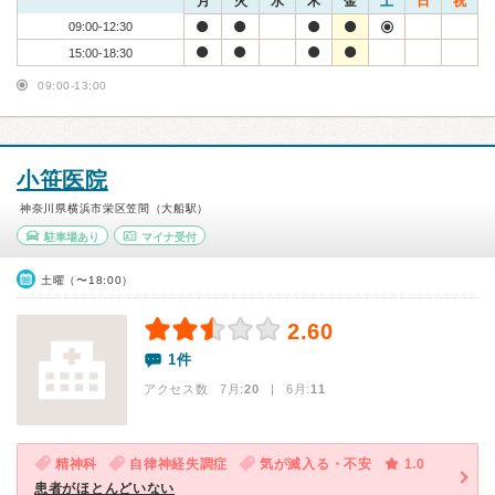
月
火
水
木
金
土
日
祝
09:00-12:30
15:00-18:30
09:00-13:00
小笹医院
神奈川県横浜市栄区笠間（大船駅）
駐車場あり
マイナ受付
土曜（〜18:00）
2.60
1件
アクセス数 7月:
20
| 6月:
11
精神科
自律神経失調症
気が滅入る・不安
1.0
患者がほとんどいない