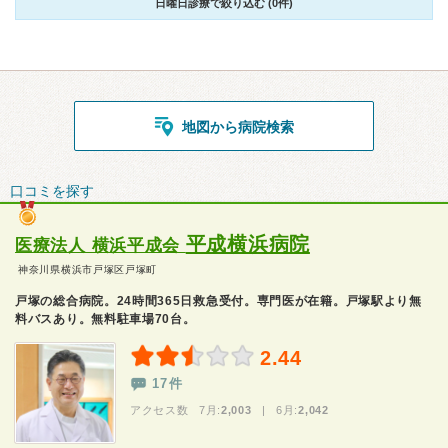
日曜日診療で絞り込む (0件)
地図から病院検索
口コミを探す
平成横浜病院
医療法人 横浜平成会
神奈川県横浜市戸塚区戸塚町
戸塚の総合病院。24時間365日救急受付。専門医が在籍。戸塚駅より無
料バスあり。無料駐車場70台。
2.44
17件
アクセス数 7月:
2,003
| 6月:
2,042