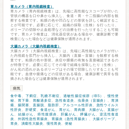
胃カメラ（胃内視鏡検査）
胃カメラ（胃内視鏡検査）は、先端に高性能なスコープが付いた
管状の機器を口や鼻から挿入し、食道・胃・十二指腸の内部を観
察する検査です。粘膜の色や凹凸などの形状を詳しく確認するこ
とが可能です。必要に応じて、組織の採取（生検）を行ったり、
ポリープの切除や止血処理などの治療を行ったりすることも可能
です。胃カメラ検査は、消化器症状がある場合や、健康診断で要
検査になった場合などは健康保険が適用されます。
大腸カメラ（大腸内視鏡検査）
大腸カメラ（大腸内視鏡検査）は、先端に高性能なカメラが付い
た内視鏡を肛門から挿入し、大腸内（直腸～盲腸）を観察する検
査です。粘膜の色や形状、炎症や腫瘍の有無を直接確認できるの
が特徴です。必要に応じてその場で組織を採取したり（生検）、
がん化の恐れがあるポリープはその場で切除したりすることも可
能です。血便や腹痛などの症状がある場合、健康診断で異常を指
摘された場合などは健康保険が適用されます。
病気
食中毒
、
下痢症
、
乳糖不耐症
、
過敏性腸症候群（IBS）
、
慢性便
秘
、
胃下垂
、
胃酸過多症
、
急性食道炎
、
虫垂炎（盲腸炎）
、
胃潰
瘍
、
腸閉塞
、
直腸脱
、
脂肪肝
、
アルコール性肝炎
、
急性ウイルス
性肝炎
、
肝硬変
、
食道がん
、
胃がん
、
胃肉腫
、
大腸がん
、
直腸が
ん
、
結腸がん
、
癌性腹膜炎
、
肝臓がん
、
膵臓がん
、
逆流性食道
炎
、
外因性急性胃腸炎
、
胃腸炎（急性胃腸炎）
、
大腸ポリープ
、
胃炎
、
潰瘍性大腸炎
、
慢性胃炎
、
便秘