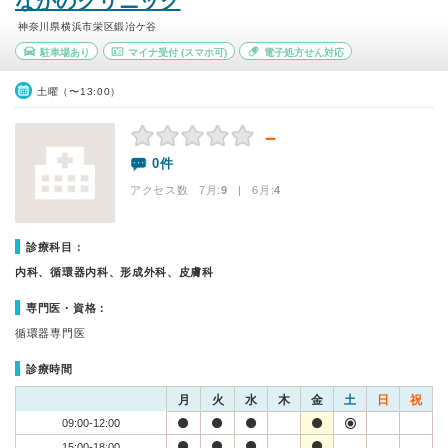
なかのクリニック
神奈川県横浜市栄区鍛冶ケ谷
駐車場あり
マイナ受付
(スマホ可)
電子処方せん対応
土曜（〜13:00）
－
0件
アクセス数 7月:
9
| 6月:
4
診療科目：
内科、循環器内科、形成外科、皮膚科
専門医・資格：
循環器専門医
診療時間
月
火
水
木
金
土
日
祝
09:00-12:00
15:00-18:00