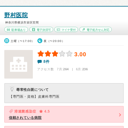
野村医院
神奈川県横浜市栄区笠間
駐車場あり
電子決済可
マイナ受付
電子処方せん対応
土曜（〜17:00）
夜（〜20:00）
3.00
8件
アクセス数 7月:
264
| 6月:
236
尋常性白斑について
【専門医・資格】
皮膚科専門医
溶連菌感染症
4.5
信頼されている病院