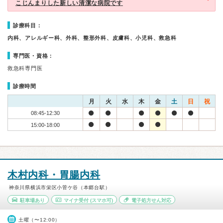
こじんまりした新しい清潔な病院です
診療科目：
内科、アレルギー科、外科、整形外科、皮膚科、小児科、救急科
専門医・資格：
救急科専門医
診療時間
月
火
水
木
金
土
日
祝
08:45-12:30
15:00-18:00
木村内科・胃腸内科
神奈川県横浜市栄区小菅ケ谷（本郷台駅）
駐車場あり
マイナ受付
(スマホ可)
電子処方せん対応
土曜（〜12:00）