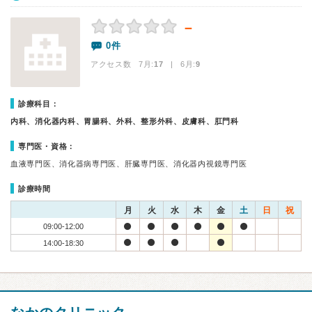
－
0件
アクセス数 7月:
17
| 6月:
9
診療科目：
内科、消化器内科、胃腸科、外科、整形外科、皮膚科、肛門科
専門医・資格：
血液専門医、消化器病専門医、肝臓専門医、消化器内視鏡専門医
診療時間
月
火
水
木
金
土
日
祝
09:00-12:00
14:00-18:30