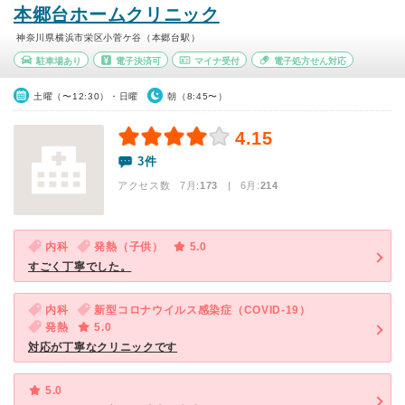
本郷台ホームクリニック
神奈川県横浜市栄区小菅ケ谷（本郷台駅）
駐車場あり
電子決済可
マイナ受付
電子処方せん対応
土曜（〜12:30）・日曜
朝（8:45〜）
4.15
3件
アクセス数 7月:
173
| 6月:
214
内科
発熱（子供）
5.0
すごく丁寧でした。
内科
新型コロナウイルス感染症（COVID-19）
発熱
5.0
対応が丁寧なクリニックです
5.0