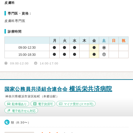
皮膚科
専門医・資格：
皮膚科専門医
診療時間
月
火
水
木
金
土
日
祝
09:00-12:30
15:00-18:30
09:00-12:00
14:00-17:00
横浜栄共済病院
国家公務員共済組合連合会
神奈川県横浜市栄区桂町（本郷台駅）
駐車場あり
電子決済可
マイナ受付
(スマホ可)
電子処方せん対応
朝（8:30〜）