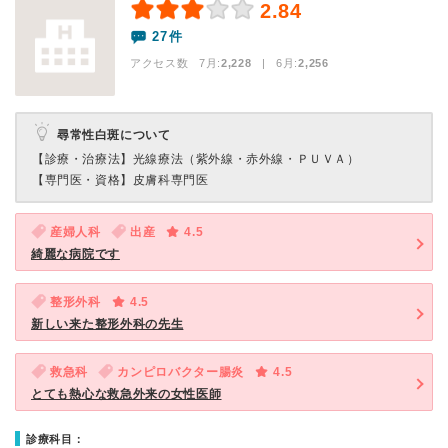
2.84
27件
アクセス数 7月:
2,228
| 6月:
2,256
尋常性白斑について
【診療・治療法】
光線療法（紫外線・赤外線・ＰＵＶＡ）
【専門医・資格】
皮膚科専門医
産婦人科
出産
4.5
綺麗な病院です
整形外科
4.5
新しい来た整形外科の先生
救急科
カンピロバクター腸炎
4.5
とても熱心な救急外来の女性医師
診療科目：