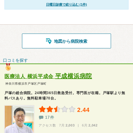
日曜日診療で絞り込む (1件)
地図から病院検索
口コミを探す
平成横浜病院
医療法人 横浜平成会
神奈川県横浜市戸塚区戸塚町
戸塚の総合病院。24時間365日救急受付。専門医が在籍。戸塚駅より無
料バスあり。無料駐車場70台。
2.44
17件
アクセス数 7月:
2,003
| 6月:
2,042