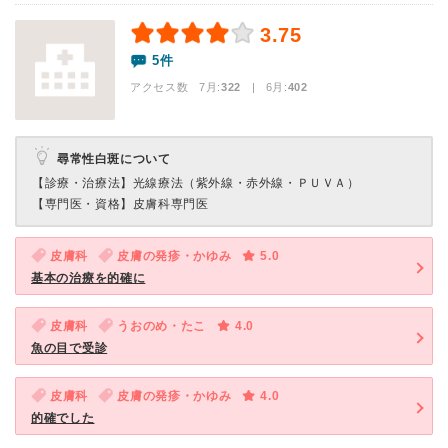
3.75
5件
アクセス数 7月:
322
| 6月:
402
尋常性白斑について
【診療・治療法】
光線療法（紫外線・赤外線・ＰＵＶＡ）
【専門医・資格】
皮膚科専門医
皮膚科
皮膚の発疹・かゆみ
5.0
基本の治療を的確に
皮膚科
うおのめ・たこ
4.0
魚の目で受診
皮膚科
皮膚の発疹・かゆみ
4.0
的確でした