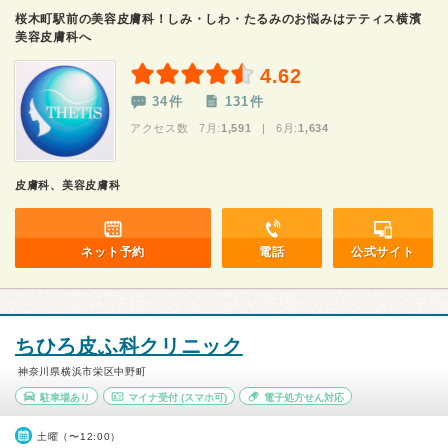
桜木町駅前の美容皮膚科！しみ・しわ・たるみのお悩みはテティス横濱
美容皮膚科へ
4.62
34件
131件
アクセス数 7月:
1,591
| 6月:
1,634
皮膚科、美容皮膚科
ネット予約
電話
公式サイト
ちひろ皮ふ科クリニック
神奈川県横浜市栄区中野町
駐車場あり
マイナ受付
(スマホ可)
電子処方せん対応
土曜（〜12:00）