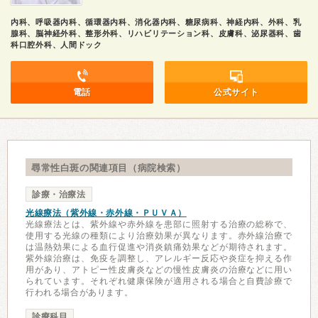
内科、呼吸器内科、循環器内科、消化器内科、糖尿病科、神経内科、外科、乳
腺科、脳神経外科、整形外科、リハビリテーション科、皮膚科、泌尿器科、歯
科口腔外科、人間ドック
電話
公式サイト
尋常性白斑の関連項目（病院検索）
診療・治療法
光線療法（紫外線・赤外線・ＰＵＶＡ）
光線療法とは、紫外線や赤外線を患部に照射する治療の総称で、
使用する光線の種類により治療効果が異なります。赤外線治療で
は温熱効果による血行促進や消炎鎮痛効果などが期待されます。
紫外線治療は、免疫を調整し、アレルギー反応や炎症を抑える作
用があり、アトピー性皮膚炎などの慢性皮膚炎の治療などに用い
られています。それぞれ健康保険が適用される場合と自費診療で
行われる場合があります。
診療科目