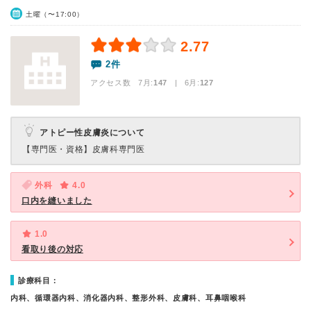
土曜（〜17:00）
2.77
2件
アクセス数 7月:
147
| 6月:
127
アトピー性皮膚炎について
【専門医・資格】
皮膚科専門医
外科
4.0
口内を縫いました
1.0
看取り後の対応
診療科目：
内科、循環器内科、消化器内科、整形外科、皮膚科、耳鼻咽喉科