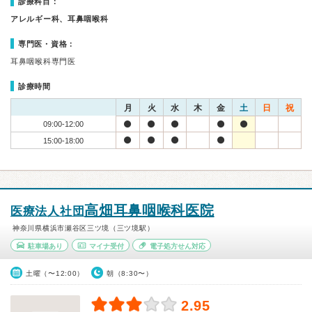
診療科目：
アレルギー科、耳鼻咽喉科
専門医・資格：
耳鼻咽喉科専門医
診療時間
月
火
水
木
金
土
日
祝
09:00-12:00
15:00-18:00
高畑耳鼻咽喉科医院
医療法人社団
神奈川県横浜市瀬谷区三ツ境（三ツ境駅）
駐車場あり
マイナ受付
電子処方せん対応
土曜（〜12:00）
朝（8:30〜）
2.95