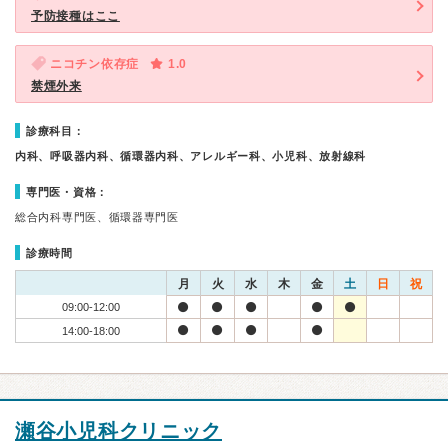
予防接種はここ
ニコチン依存症
1.0
禁煙外来
診療科目：
内科、呼吸器内科、循環器内科、アレルギー科、小児科、放射線科
専門医・資格：
総合内科専門医、循環器専門医
診療時間
月
火
水
木
金
土
日
祝
09:00-12:00
14:00-18:00
瀬谷小児科クリニック