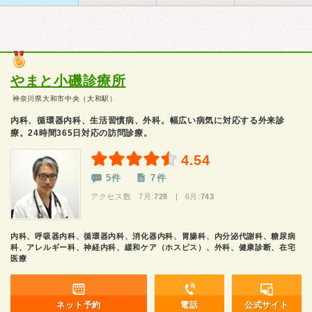
やまと小磯診療所
神奈川県大和市中央（大和駅）
内科、循環器内科、生活習慣病、外科。幅広い病気に対応する外来診
療。24時間365日対応の訪問診療。
4.54
5件
7件
アクセス数 7月:
728
| 6月:
743
内科、呼吸器内科、循環器内科、消化器内科、胃腸科、内分泌代謝科、糖尿病
科、アレルギー科、神経内科、緩和ケア（ホスピス）、外科、健康診断、在宅
医療
ネット予約
電話
公式サイト