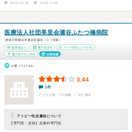
09:00-12:30
13:00-17:00
医療法人社団美里会瀬谷ふたつ橋病院
神奈川県横浜市瀬谷区瀬谷（三ツ境駅）
駐車場あり
電子決済可
マイナ受付
(スマホ可)
電子処方せん対応
女医在籍
土曜（〜17:00）
3.44
1件
アクセス数 7月:
220
| 6月:
252
アトピー性皮膚炎について
【専門医・資格】
皮膚科専門医