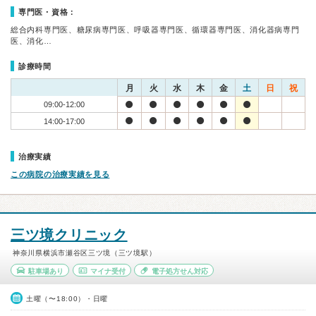
専門医・資格：
総合内科専門医、糖尿病専門医、呼吸器専門医、循環器専門医、消化器病専門
医、消化…
診療時間
月
火
水
木
金
土
日
祝
09:00-12:00
14:00-17:00
治療実績
この病院の治療実績を見る
三ツ境クリニック
神奈川県横浜市瀬谷区三ツ境（三ツ境駅）
駐車場あり
マイナ受付
電子処方せん対応
土曜（〜18:00）・日曜