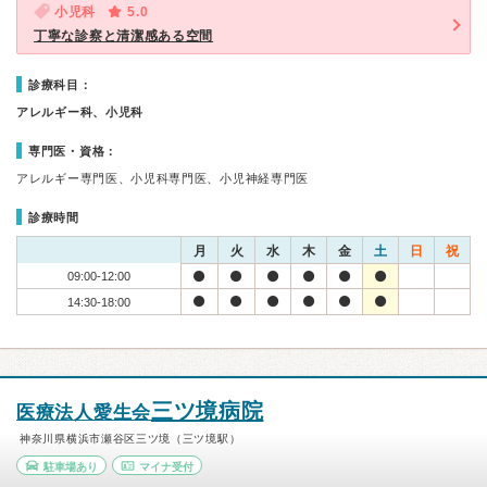
小児科
5.0
丁寧な診察と清潔感ある空間
診療科目：
アレルギー科、小児科
専門医・資格：
アレルギー専門医、小児科専門医、小児神経専門医
診療時間
月
火
水
木
金
土
日
祝
09:00-12:00
14:30-18:00
三ツ境病院
医療法人愛生会
神奈川県横浜市瀬谷区三ツ境（三ツ境駅）
駐車場あり
マイナ受付