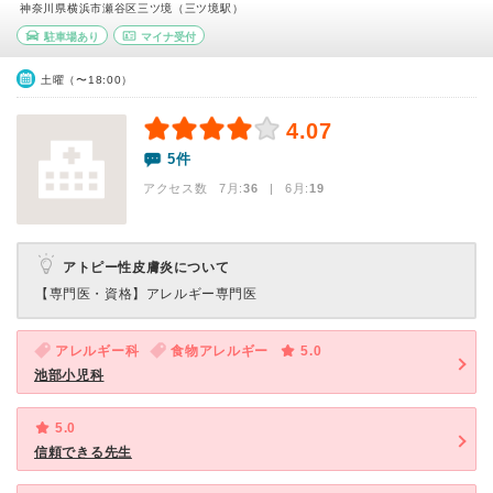
神奈川県横浜市瀬谷区三ツ境（三ツ境駅）
駐車場あり
マイナ受付
土曜（〜18:00）
4.07
5件
アクセス数 7月:
36
| 6月:
19
アトピー性皮膚炎について
【専門医・資格】
アレルギー専門医
アレルギー科
食物アレルギー
5.0
池部小児科
5.0
信頼できる先生