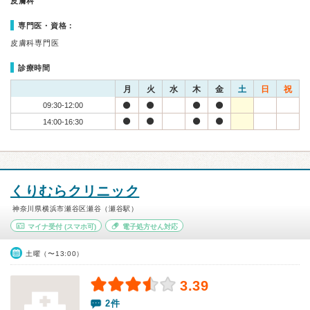
皮膚科
専門医・資格：
皮膚科専門医
診療時間
月
火
水
木
金
土
日
祝
09:30-12:00
14:00-16:30
くりむらクリニック
神奈川県横浜市瀬谷区瀬谷（瀬谷駅）
マイナ受付
(スマホ可)
電子処方せん対応
土曜（〜13:00）
3.39
2件