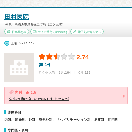
田村医院
神奈川県横浜市瀬谷区三ツ境（三ツ境駅）
駐車場あり
マイナ受付
(スマホ可)
電子処方せん対応
土曜（〜12:00）
2.74
1件
アクセス数 7月:
104
| 6月:
121
内科
1.5
先生の腕は良いのかもしれませんが
診療科目：
内科、胃腸科、外科、整形外科、リハビリテーション科、皮膚科、肛門科
専門医・資格：