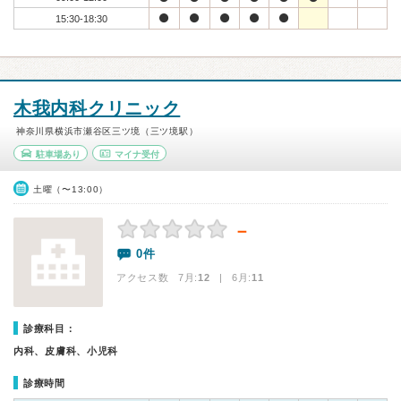
15:30-18:30
木我内科クリニック
神奈川県横浜市瀬谷区三ツ境（三ツ境駅）
駐車場あり
マイナ受付
土曜（〜13:00）
－
0件
アクセス数 7月:
12
| 6月:
11
診療科目：
内科、皮膚科、小児科
診療時間