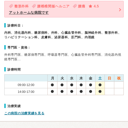
整形外科
腰椎椎間板ヘルニア
腰痛
4.5
アットホームな病院です
診療科目：
内科、消化器内科、糖尿病科、外科、心臓血管外科、脳神経外科、整形外科、
リハビリテーション科、皮膚科、泌尿器科、肛門科、内視鏡
専門医・資格：
外科専門医、糖尿病専門医、呼吸器専門医、心臓血管外科専門医、消化器内視
鏡専門医…
診療時間
月
火
水
木
金
土
日
祝
09:00-12:00
14:00-17:00
治療実績
この病院の治療実績を見る