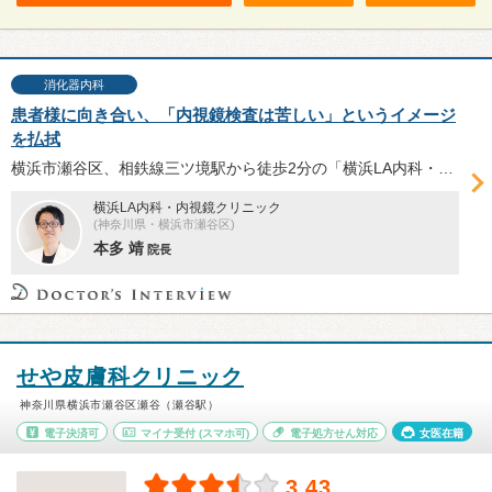
消化器内科
患者様に向き合い、「内視鏡検査は苦しい」というイメージ
を払拭
横浜市瀬谷区、相鉄線三ツ境駅から徒歩2分の「横浜LA内科・内視鏡クリニック」は、日本消化器内視鏡学会消化器内視鏡専門医である本多靖院長が2024年8月に開院。苦痛の少ない同院の内視鏡検査や、本多院長のポリシーなどについてお話を伺った。
横浜LA内科・内視鏡クリニック
(神奈川県・横浜市瀬谷区)
本多 靖
院長
せや皮膚科クリニック
神奈川県横浜市瀬谷区瀬谷（瀬谷駅）
電子決済可
マイナ受付
(スマホ可)
電子処方せん対応
女医在籍
3.43