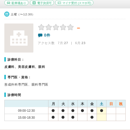
駐車場あり
電子決済可
マイナ受付
(スマホ可)
土曜（〜12:30）
－
0件
アクセス数 7月:
27
| 6月:
23
診療科目：
皮膚科、美容皮膚科、眼科
専門医・資格：
形成外科専門医、眼科専門医
診療時間
月
火
水
木
金
土
日
祝
09:00-12:30
15:00-18:30