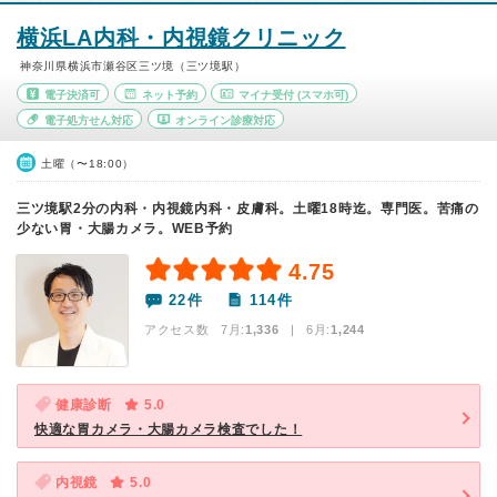
横浜LA内科・内視鏡クリニック
神奈川県横浜市瀬谷区三ツ境（三ツ境駅）
電子決済可
ネット予約
マイナ受付
(スマホ可)
電子処方せん対応
オンライン診療対応
土曜（〜18:00）
三ツ境駅2分の内科・内視鏡内科・皮膚科。土曜18時迄。専門医。苦痛の
少ない胃・大腸カメラ。WEB予約
4.75
22件
114件
アクセス数 7月:
1,336
| 6月:
1,244
健康診断
5.0
快適な胃カメラ・大腸カメラ検査でした！
内視鏡
5.0