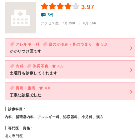
3.97
3件
アクセス数 7月:
200
| 6月:
166
アレルギー科
目のかゆみ・鼻のつまり
5.0
かかりつけ医です
内科
体調不良
4.5
土曜日も診療してくれます
胃痛・腹痛
4.0
丁寧な診察でした
診療科目：
内科、循環器内科、アレルギー科、泌尿器科、小児科、漢方
専門医・資格：
漢方専門医