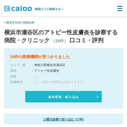
« 横浜市全体の検索結果
横浜市瀬谷区のアトピー性皮膚炎を診察する
病院・クリニック
口コミ・評判
（18件）
18件の医療機関が見つかりました
エリア・駅
神奈川県横浜市瀬谷区
病気
アトピー性皮膚炎
名称
なし
詳細条件
なし (曜日や時間帯を指定できます)
条件変更・絞り込み
土曜日診療で絞り込む (17件)