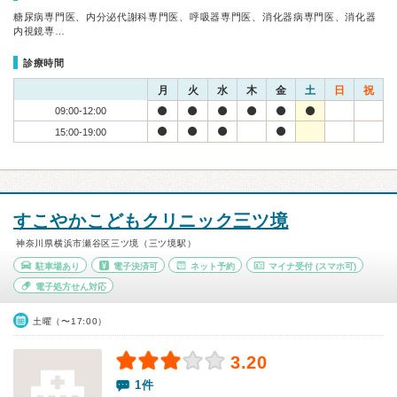
糖尿病専門医、内分泌代謝科専門医、呼吸器専門医、消化器病専門医、消化器
内視鏡専…
診療時間
月
火
水
木
金
土
日
祝
09:00-12:00
15:00-19:00
すこやかこどもクリニック三ツ境
神奈川県横浜市瀬谷区三ツ境（三ツ境駅）
駐車場あり
電子決済可
ネット予約
マイナ受付
(スマホ可)
電子処方せん対応
土曜（〜17:00）
3.20
1件