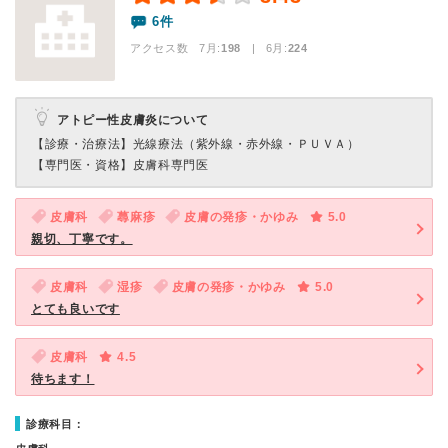
6件
アクセス数 7月:
198
| 6月:
224
アトピー性皮膚炎について
【診療・治療法】
光線療法（紫外線・赤外線・ＰＵＶＡ）
【専門医・資格】
皮膚科専門医
皮膚科
蕁麻疹
皮膚の発疹・かゆみ
5.0
親切、丁寧です。
皮膚科
湿疹
皮膚の発疹・かゆみ
5.0
とても良いです
皮膚科
4.5
待ちます！
診療科目：