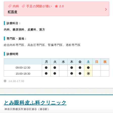
内科
手足の関節が痛い
2.0
町医者
診療科目：
内科、糖尿病科、皮膚科、漢方
専門医・資格：
総合内科専門医、高血圧専門医、腎臓専門医、透析専門医
診療時間
月
火
水
木
金
土
日
祝
09:00-12:30
15:00-18:30
14:30-17:00
とみ眼科皮ふ科クリニック
神奈川県横浜市瀬谷区瀬谷（瀬谷駅）