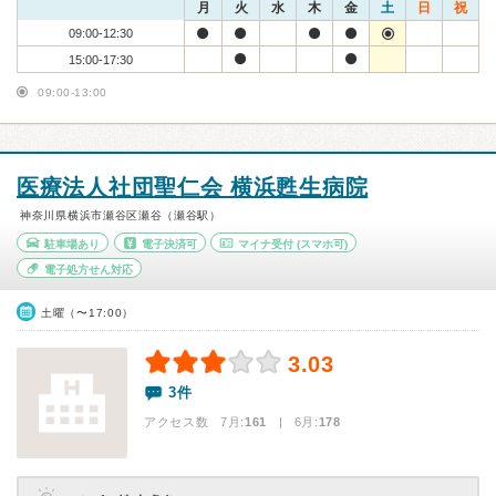
月
火
水
木
金
土
日
祝
09:00-12:30
15:00-17:30
09:00-13:00
医療法人社団聖仁会 横浜甦生病院
神奈川県横浜市瀬谷区瀬谷（瀬谷駅）
駐車場あり
電子決済可
マイナ受付
(スマホ可)
電子処方せん対応
土曜（〜17:00）
3.03
3件
アクセス数 7月:
161
| 6月:
178