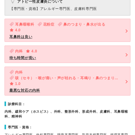
アトピー性皮膚炎について
【専門医・資格】
アレルギー専門医、皮膚科専門医
耳鼻咽喉科
花粉症
鼻のつまり・鼻水が出る
4.0
耳鼻科は良い
内科
4.0
待ち時間が長い
内科
咳（セキ）・喉が痛い・声が枯れる・耳鳴り・鼻のつまり・鼻水が出る・くしゃみ
1.0
最悪な対応の内科
診療科目：
内科、緩和ケア（ホスピス）、外科、整形外科、形成外科、皮膚科、耳鼻咽喉
科、精神科
専門医・資格：
アレルギー専門医、外科専門医、呼吸器専門医、気管支鏡専門医、循環器専門