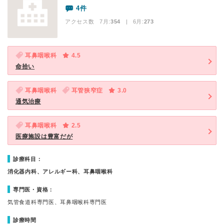
4件
アクセス数 7月:
354
| 6月:
273
耳鼻咽喉科
4.5
命拾い
耳鼻咽喉科
耳管狭窄症
3.0
通気治療
耳鼻咽喉科
2.5
医療施設は豊富だが
診療科目：
消化器内科、アレルギー科、耳鼻咽喉科
専門医・資格：
気管食道科専門医、耳鼻咽喉科専門医
診療時間