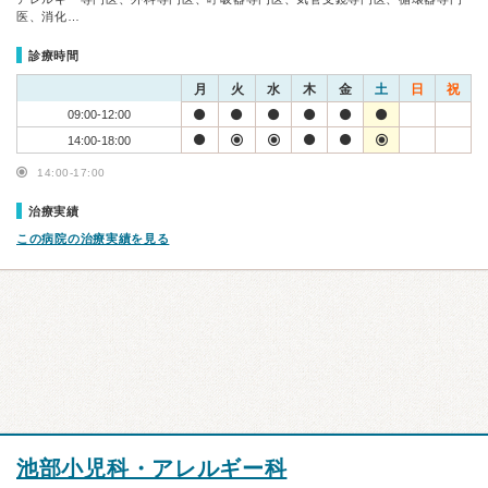
医、消化…
診療時間
月
火
水
木
金
土
日
祝
09:00-12:00
14:00-18:00
14:00-17:00
治療実績
この病院の治療実績を見る
池部小児科・アレルギー科