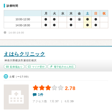
診療時間
月
火
水
木
金
土
日
祝
10:00-12:00
14:00-18:00
14:00-18:00
えはらクリニック
神奈川県横浜市瀬谷区相沢
駐車場あり
マイナ受付
電子処方せん対応
土曜（〜17:00）
2.78
1件
アクセス数 7月:
37
| 6月:
39