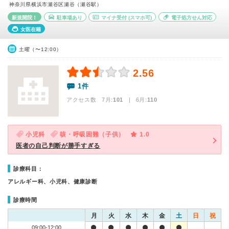
神奈川県横浜市瀬谷区瀬谷（瀬谷駅）
新規開院！
駐車場あり
マイナ受付
(スマホ可)
電子処方せん対応
女医在籍
土曜（〜12:00）
2.56
1件
アクセス数 7月:
101
| 6月:
110
小児科
咳・呼吸困難（子供）
1.0
医者の自己判断が勝手すぎる
診療科目：
アレルギー科、小児科、健康診断
診療時間
月
火
水
木
金
土
日
祝
09:00-12:00