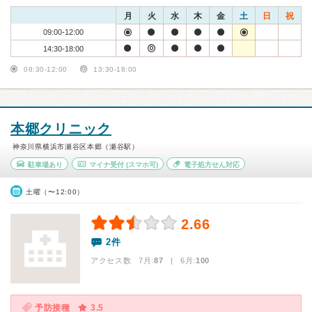
月
火
水
木
金
土
日
祝
09:00-12:00
14:30-18:00
08:30-12:00
13:30-18:00
本郷クリニック
神奈川県横浜市瀬谷区本郷（瀬谷駅）
駐車場あり
マイナ受付
(スマホ可)
電子処方せん対応
土曜（〜12:00）
2.66
2件
アクセス数 7月:
87
| 6月:
100
予防接種
3.5