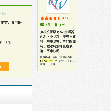
ー北駅
）
4.32
検査有。専門医
4件
17件
岸根公園駅3分の循環器
件
内科・小児科・美容皮膚
科 駐車場有。専門医在
断、人間ド
籍。睡眠時無呼吸症候
群・医療脱毛。
診療科目：
内科、循環器内科、
消化器内科
、糖尿病科、美容皮
膚科、小児科
ト