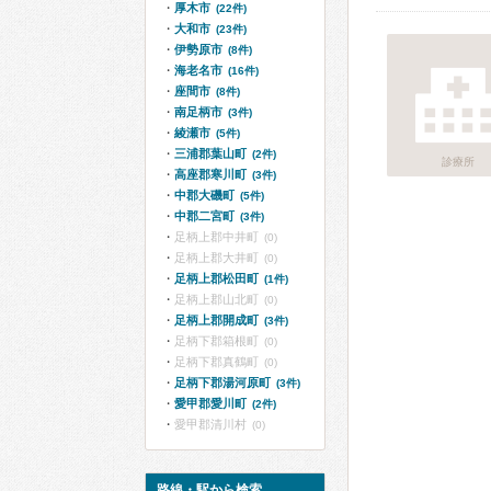
厚木市
(22件)
大和市
(23件)
伊勢原市
(8件)
海老名市
(16件)
座間市
(8件)
南足柄市
(3件)
綾瀬市
(5件)
三浦郡葉山町
(2件)
診療所
高座郡寒川町
(3件)
中郡大磯町
(5件)
中郡二宮町
(3件)
足柄上郡中井町
(0)
足柄上郡大井町
(0)
足柄上郡松田町
(1件)
足柄上郡山北町
(0)
足柄上郡開成町
(3件)
足柄下郡箱根町
(0)
足柄下郡真鶴町
(0)
足柄下郡湯河原町
(3件)
愛甲郡愛川町
(2件)
愛甲郡清川村
(0)
路線・駅から検索