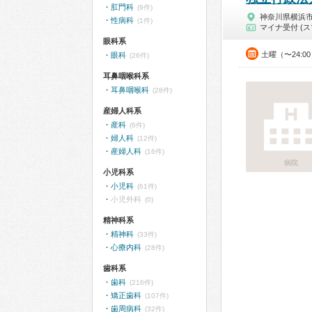
肛門科
(9件)
神奈川県横浜
性病科
(1件)
マイナ受付 (ス
眼科系
土曜（〜24:
眼科
(26件)
耳鼻咽喉科系
耳鼻咽喉科
(28件)
産婦人科系
産科
(6件)
婦人科
(12件)
産婦人科
(16件)
病院
小児科系
小児科
(61件)
小児外科
(0)
精神科系
精神科
(33件)
心療内科
(28件)
歯科系
歯科
(216件)
矯正歯科
(107件)
歯周病科
(32件)