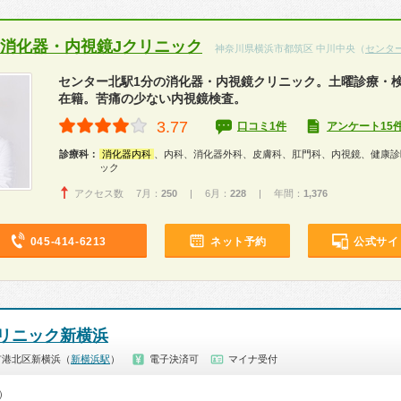
 消化器・内視鏡Jクリニック
神奈川県横浜市都筑区 中川中央（
センタ
センター北駅1分の消化器・内視鏡クリニック。土曜診療・
在籍。苦痛の少ない内視鏡検査。
3.77
口コミ1件
アンケート15
診療科：
消化器内科
、内科、消化器外科、皮膚科、肛門科、内視鏡、健康診
ック
アクセス数 7月：
250
| 6月：
228
| 年間：
1,376
045-414-6213
ネット予約
公式サイ
リニック新横浜
市港北区新横浜（
新横浜駅
）
電子決済可
マイナ受付
0）