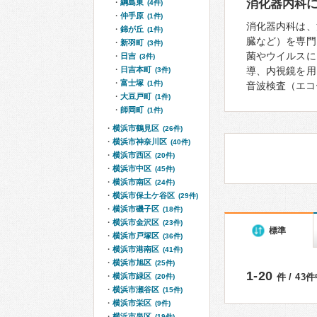
消化器内科
綱島東
(4件)
仲手原
(1件)
消化器内科は、
錦が丘
(1件)
臓など）を専門
新羽町
(3件)
菌やウイルスに
日吉
(3件)
日吉本町
導、内視鏡を用
(3件)
富士塚
(1件)
音波検査（エコ
大豆戸町
(1件)
師岡町
(1件)
横浜市鶴見区
(26件)
横浜市神奈川区
(40件)
横浜市西区
(20件)
横浜市中区
(45件)
横浜市南区
(24件)
横浜市保土ケ谷区
(29件)
横浜市磯子区
(18件)
横浜市金沢区
(23件)
標準
横浜市戸塚区
(36件)
横浜市港南区
(41件)
横浜市旭区
(25件)
1-20
横浜市緑区
件 / 43
(20件)
横浜市瀬谷区
(15件)
横浜市栄区
(9件)
横浜市泉区
(19件)