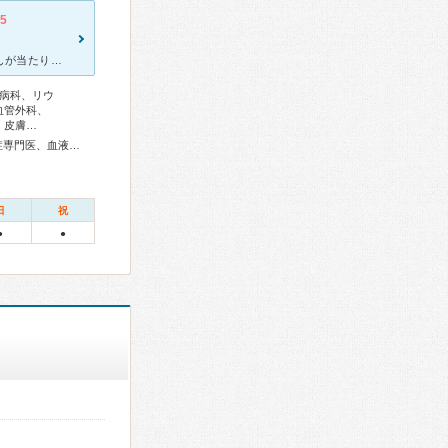
.5
まぁ、どこでもあるある話で仕方ないとは思いますが病棟の看護師さんが当たり外れがあります。とても不親切な方がいてびっくり！冷たいです。 男性の看護師さんはとても丁寧で親切でした。入院が初めての人もいる
病科、リウ
血管外科、
、皮膚…
総合内科専門医、アレルギー専門医、リウマチ専門医、感染症専門医、血液専門医、外科専門医、糖尿病専門医、内分泌代謝科専門医、呼吸器専門医、呼吸器外科専門医、気管支鏡専門医、循環器専門医、心臓血管外科専門医、高血圧専門医、不整脈専門医、消化器病専門医、消化器外科専門医、肝臓専門医、消化器内視鏡専門医、泌尿器科専門医、腎臓専門医、透析専門医、神経内科専門医、脳神経外科専門医、整形外科専門医、手外科専門医、リハビリテーション科専門医、脊椎脊髄外科専門医、形成外科専門医、熱傷専門医、皮膚科専門医、眼科専門医、気管食道科専門医、耳鼻咽喉科専門医、産婦人科専門医、婦人科腫瘍専門医、乳腺専門医、産科婦人科腹腔鏡技術認定医、女性ヘルスケア専門医、周産期(新生児)専門医、小児科専門医、小児外科専門医、老年病専門医、認知症専門医、精神科専門医、心療内科専門医、麻酔科専門医、細胞診専門医、超音波専門医、病理専門医、口腔外科専門医、歯周病専門医、核医学専門医、放射線科専門医、臨床遺伝専門医、救急科専門医、がん薬物療法専門医、がん治療認定医
日
祝
●
●