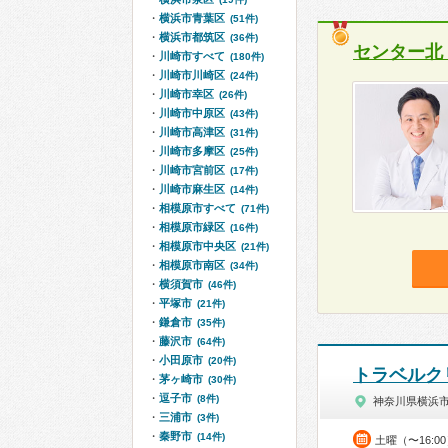
横浜市青葉区
(51件)
横浜市都筑区
(36件)
センター北
川崎市すべて
(180件)
川崎市川崎区
(24件)
川崎市幸区
(26件)
川崎市中原区
(43件)
川崎市高津区
(31件)
川崎市多摩区
(25件)
川崎市宮前区
(17件)
川崎市麻生区
(14件)
相模原市すべて
(71件)
相模原市緑区
(16件)
相模原市中央区
(21件)
相模原市南区
(34件)
横須賀市
(46件)
平塚市
(21件)
鎌倉市
(35件)
藤沢市
(64件)
小田原市
(20件)
トラベルク
茅ヶ崎市
(30件)
逗子市
(8件)
神奈川県横浜
三浦市
(3件)
秦野市
(14件)
土曜（〜16:0