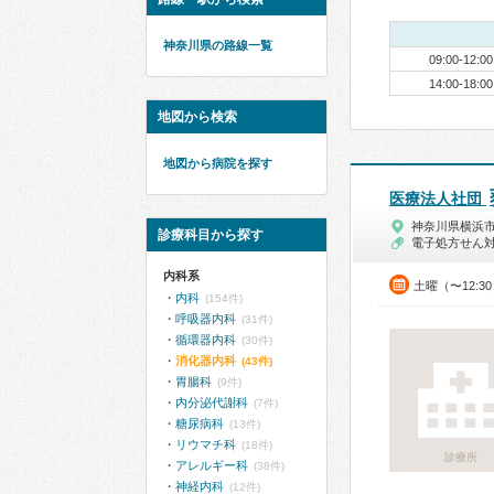
神奈川県の路線一覧
09:00-12:00
14:00-18:00
地図から検索
地図から病院を探す
医療法人社団
神奈川県横浜
診療科目から探す
電子処方せん
内科系
土曜（〜12:3
内科
(154件)
呼吸器内科
(31件)
循環器内科
(30件)
消化器内科
(43件)
胃腸科
(9件)
内分泌代謝科
(7件)
糖尿病科
(13件)
リウマチ科
(18件)
診療所
アレルギー科
(38件)
神経内科
(12件)