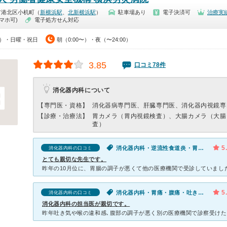
市港北区小机町（
新横浜駅
、
北新横浜駅
）
駐車場あり
電子決済可
治療実
マホ可)
電子処方せん対応
00）・日曜・祝日
朝（0:00〜）・夜（〜24:00）
3.85
口コミ78件
消化器内科について
【専門医・資格】
消化器病専門医、肝臓専門医、消化器内視鏡専
【診療・治療法】
胃カメラ（胃内視鏡検査）、大腸カメラ（大腸
査）
5
消化器内科・逆流性食道炎・胃痛・腹痛・胸やけ・胃もたれ・吐き気・嘔吐・便秘
消化器内科の口コミ
とても親切な先生です。
5
消化器内科・胃痛・腹痛・吐き気・嘔吐・便秘
消化器内科の口コミ
消化器内科の担当医が親切です。