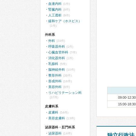
血液内科
(1件)
腎臓内科
(8件)
人工透析
(9件)
緩和ケア（ホスピス）
(1件)
外科系
外科
(24件)
呼吸器外科
(1件)
心臓血管外科
(7件)
消化器外科
(1件)
乳腺科
(5件)
脳神経外科
(10件)
整形外科
(38件)
形成外科
(16件)
美容外科
(8件)
リハビリテーション科
(37件)
09:00-12:30
15:00-18:30
皮膚科系
皮膚科
(54件)
美容皮膚科
(13件)
泌尿器科・肛門科系
泌尿器科
(14件)
独立行政法