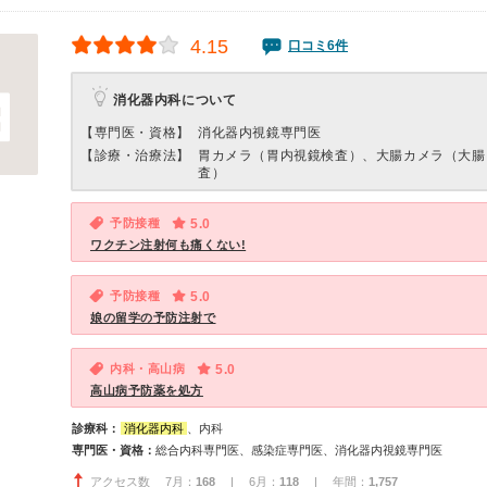
4.15
口コミ6件
消化器内科について
【専門医・資格】
消化器内視鏡専門医
【診療・治療法】
胃カメラ（胃内視鏡検査）、大腸カメラ（大腸
査）
予防接種
5.0
ワクチン注射何も痛くない!
予防接種
5.0
娘の留学の予防注射で
内科・高山病
5.0
高山病予防薬を処方
診療科：
消化器内科
、内科
専門医・資格：
総合内科専門医、感染症専門医、消化器内視鏡専門医
アクセス数 7月：
168
| 6月：
118
| 年間：
1,757