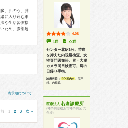
肝臓、胆のう、膵
一緒に入り込む細
療法や生活習慣指
しいため、腹部超
4.08
1件
27件
センター北駅1分。苦痛
を抑えた内視鏡検査。女
性専門医在籍。胃・大腸
カメラ同日検査可。痔の
日帰り手術。
診療科目：
消化器内科
、肛門
科、内視鏡
表示順について
若倉診療所
医療法人
(神奈川県横浜市神奈川区 六
 前
1
2
3
次 »
角橋)