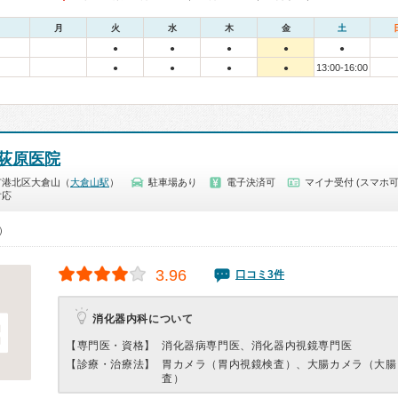
月
火
水
木
金
土
●
●
●
●
●
13:00-16:00
●
●
●
●
荻原医院
市港北区大倉山（
大倉山駅
）
駐車場あり
電子決済可
マイナ受付 (スマホ可
対応
0）
3.96
口コミ3件
消化器内科について
【専門医・資格】
消化器病専門医、消化器内視鏡専門医
【診療・治療法】
胃カメラ（胃内視鏡検査）、大腸カメラ（大腸
査）