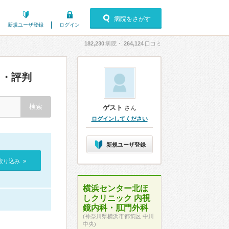
病院をさがす
新規ユーザ登録
ログイン
182,230
病院・
264,124
口コミ
・評判
ゲスト
さん
ログインしてください
新規ユーザ登録
絞り込み »
横浜センター北ほ
しクリニック 内視
鏡内科・肛門外科
(神奈川県横浜市都筑区 中川
中央)