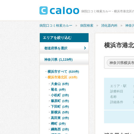
病院口コミ検索カルー - 横浜市港北区
病院口コミ検索カルー
病院検索
消化器内科
神奈
エリアを絞り込む
横浜市港
都道府県を選択
神奈川県
(1,119件)
神奈川県横浜
横浜市すべて
(520件)
横浜市港北区
(43件)
大倉山
(6件)
エリア・駅
菊名
(4件)
診療科目
小机町
(2件)
名称
篠原町
(1件)
詳細条件
下田町
(1件)
新横浜
(5件)
高田東
(2件)
樽町
(2件)
綱島西
(2件)