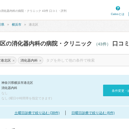
の消化器内科の病院・クリニック 43件 口コミ・評判
Calooとは
川県
横浜市
港北区
北区の消化器内科の病院・クリニック
口コミ
（43件）
×
×
市港北区
消化器内科
神奈川県横浜市港北区
消化器内科
条件変更・
なし
なし (曜日や時間帯を指定できます)
土曜日診療で絞り込む (38件)
日曜日診療で絞り込む (6件)