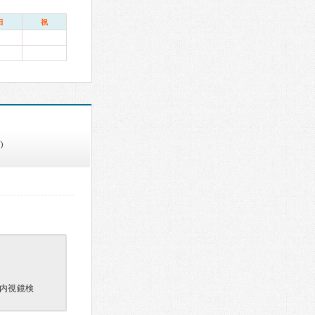
日
祝
)
内視鏡検