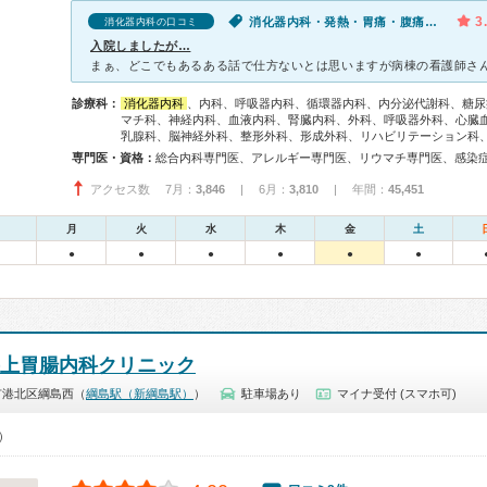
3
消化器内科・発熱・胃痛・腹痛・急性の下痢
消化器内科の口コミ
入院しましたが…
診療科：
消化器内科
、内科、呼吸器内科、循環器内科、内分泌代謝科、糖尿
マチ科、神経内科、血液内科、腎臓内科、外科、呼吸器外科、心臓
乳腺科、脳神経外科、整形外科、形成外科、リハビリテーション科
専門医・資格：
アクセス数 7月：
3,846
| 6月：
3,810
| 年間：
45,451
月
火
水
木
金
土
●
●
●
●
●
●
井上胃腸内科クリニック
市港北区綱島西（
綱島駅（新綱島駅）
）
駐車場あり
マイナ受付 (スマホ可)
0）