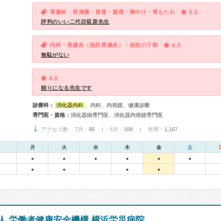
胃腸科・胃潰瘍・胃痛・腹痛・胸やけ・胃もたれ
5.0
評判のいい二代目荻原先生
内科・胃腸炎（急性胃腸炎）・急性の下痢
4.5
無駄がない
4.0
頼りになる先生です
診療科：
消化器内科
、内科、内視鏡、健康診断
専門医・資格：
消化器病専門医、消化器内視鏡専門医
アクセス数 7月：
95
| 6月：
109
| 年間：
1,167
月
火
水
木
金
土
●
●
●
●
●
●
●
●
●
●
人 労働者健康安全機構 横浜労災病院