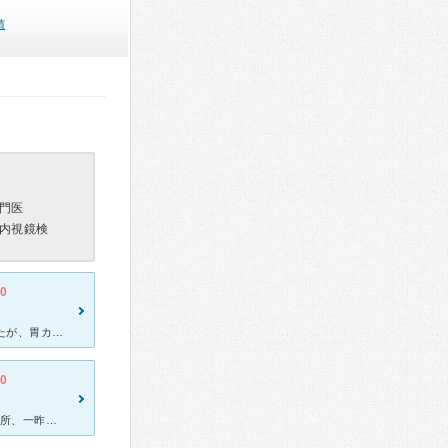
績
門医
内視鏡検
.0
昨年の10月位に、胃腸の調子が悪くて他の医療機関で受診していましたが、胃カメラ、大腸内視鏡の検査をした方が良いとの事で、横浜労災病院の消化器内科を紹介してもらい直ぐ受診して胃カメラ、大腸内視鏡の検査を
.0
昨年吐き気や喉の違和感､腹部の調子が悪く別の医療機関で診察受けた所、一昨年も横浜労災病院の消化器内科で胃カメラと大腸内視鏡検査した事から、1回検査してるのなら同じ病院で検査した方が良いとの事で、紹介状