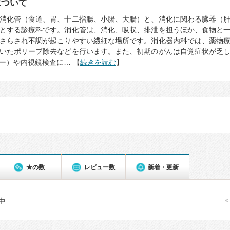
について
消化管（食道、胃、十二指腸、小腸、大腸）と、消化に関わる臓器（
とする診療科です。消化管は、消化、吸収、排泄を担うほか、食物と
さらされ不調が起こりやすい繊細な場所です。消化器内科では、薬物
いたポリープ除去などを行います。また、初期のがんは自覚症状が乏
ー）や内視鏡検査に… 【
続きを読む
】
★の数
レビュー数
新着・更新
«
件中