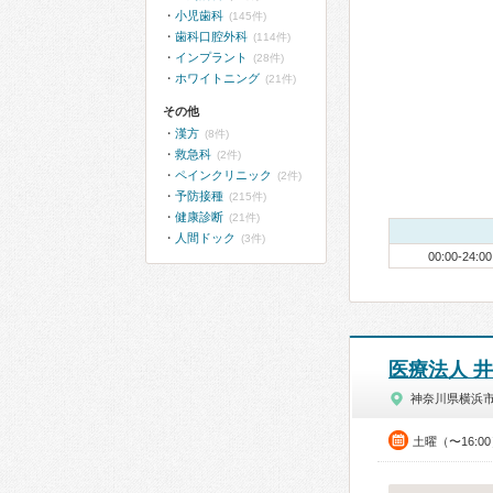
小児歯科
(145件)
歯科口腔外科
(114件)
インプラント
(28件)
ホワイトニング
(21件)
その他
漢方
(8件)
救急科
(2件)
ペインクリニック
(2件)
予防接種
(215件)
健康診断
(21件)
人間ドック
(3件)
00:00-24:00
医療法人 
神奈川県横浜
土曜（〜16:0