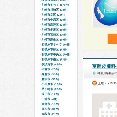
川崎市すべて
(178件)
川崎市川崎区
(33件)
川崎市幸区
(24件)
川崎市中原区
(35件)
川崎市高津区
(23件)
川崎市多摩区
(18件)
川崎市宮前区
(26件)
川崎市麻生区
(19件)
相模原市すべて
(66件)
相模原市緑区
(14件)
相模原市中央区
(20件)
相模原市南区
(32件)
横須賀市
(41件)
富岡皮膚科
平塚市
(20件)
神奈川県横浜
鎌倉市
(34件)
藤沢市
(58件)
土曜（〜15:3
小田原市
(19件)
茅ヶ崎市
(28件)
逗子市
(12件)
三浦市
(4件)
秦野市
(13件)
厚木市
(31件)
大和市
(28件)