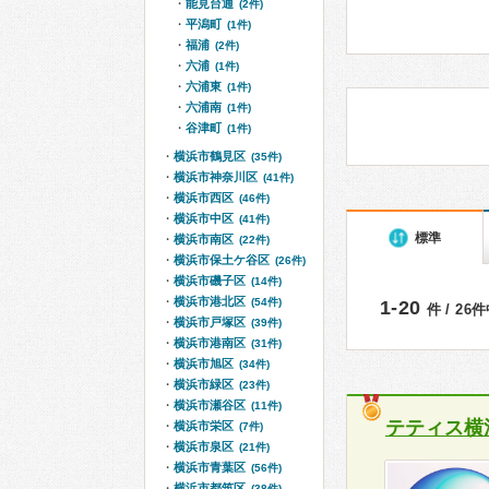
能見台通
(2件)
平潟町
(1件)
福浦
(2件)
六浦
(1件)
六浦東
(1件)
六浦南
(1件)
谷津町
(1件)
横浜市鶴見区
(35件)
横浜市神奈川区
(41件)
横浜市西区
(46件)
横浜市中区
(41件)
標準
横浜市南区
(22件)
横浜市保土ケ谷区
(26件)
横浜市磯子区
(14件)
横浜市港北区
(54件)
1-20
件 / 26
横浜市戸塚区
(39件)
横浜市港南区
(31件)
横浜市旭区
(34件)
横浜市緑区
(23件)
横浜市瀬谷区
(11件)
テティス横
横浜市栄区
(7件)
横浜市泉区
(21件)
横浜市青葉区
(56件)
横浜市都筑区
(38件)