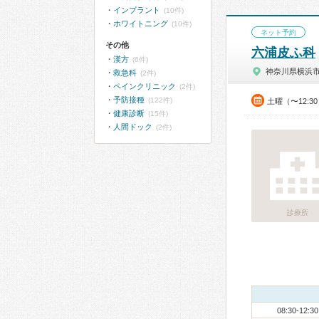
インプラント
(10件)
ホワイトニング
(10件)
ネット予約
その他
六浦皮ふ科
漢方
(6件)
神奈川県横浜
救急科
(2件)
ペインクリニック
(2件)
予防接種
(122件)
土曜（〜12:3
健康診断
(15件)
人間ドック
(2件)
診療所
08:30-12:30