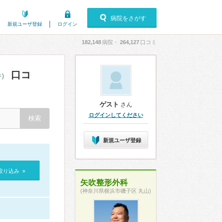
病院をさがす
新規ユーザ登録
ログイン
182,148
病院・
264,127
口コミ
口コ
件）
ゲスト
さん
ログインしてください
新規ユーザ登録
絞り込み »
矢吹整形外科
(神奈川県横浜市磯子区 丸山)