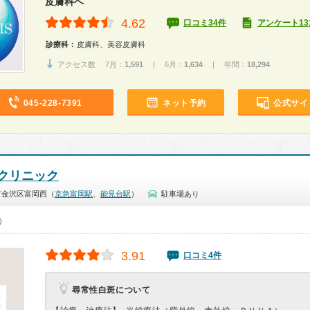
皮膚科へ
4.62
口コミ34件
アンケート13
診療科：
皮膚科、美容皮膚科
アクセス数 7月：
1,591
| 6月：
1,634
| 年間：
18,294
045-228-7391
ネット予約
公式サイ
クリニック
市金沢区富岡西（
京急富岡駅
、
能見台駅
）
駐車場あり
0）
3.91
口コミ4件
尋常性白斑について