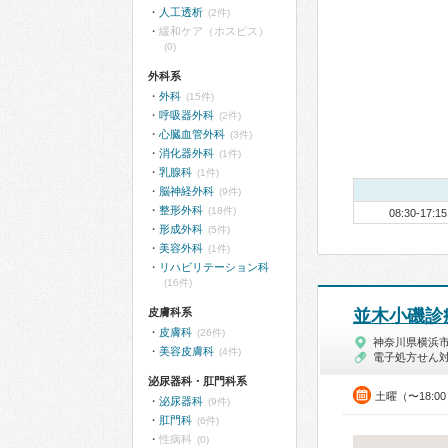
人工透析
(2件)
緩和ケア（ホスピス）
(0)
外科系
外科
(15件)
呼吸器外科
(2件)
心臓血管外科
(3件)
消化器外科
(1件)
乳腺科
(1件)
脳神経外科
(9件)
整形外科
(18件)
08:30-17:15
形成外科
(5件)
美容外科
(1件)
リハビリテーション科
(16件)
皮膚科系
並木小磯診
皮膚科
(26件)
神奈川県横浜
美容皮膚科
(4件)
電子処方せん
泌尿器科・肛門科系
土曜（〜18:0
泌尿器科
(9件)
肛門科
(6件)
性病科
(0)