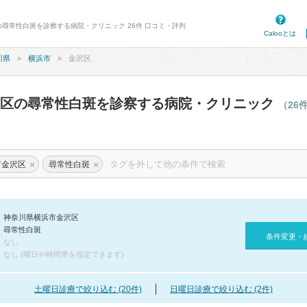
の尋常性白斑を診察する病院・クリニック 26件 口コミ・評判
Calooとは
川県
横浜市
金沢区
沢区の尋常性白斑を診察する病院・クリニック
（26
×
×
市金沢区
尋常性白斑
神奈川県横浜市金沢区
尋常性白斑
条件変更・
なし
なし (曜日や時間帯を指定できます)
土曜日診療で絞り込む (20件)
日曜日診療で絞り込む (2件)