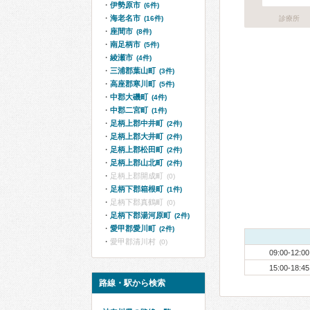
伊勢原市
(6件)
海老名市
(16件)
診療所
座間市
(8件)
南足柄市
(5件)
綾瀬市
(4件)
三浦郡葉山町
(3件)
高座郡寒川町
(5件)
中郡大磯町
(4件)
中郡二宮町
(1件)
足柄上郡中井町
(2件)
足柄上郡大井町
(2件)
足柄上郡松田町
(2件)
足柄上郡山北町
(2件)
足柄上郡開成町
(0)
足柄下郡箱根町
(1件)
足柄下郡真鶴町
(0)
足柄下郡湯河原町
(2件)
愛甲郡愛川町
(2件)
愛甲郡清川村
(0)
09:00-12:00
15:00-18:45
路線・駅から検索