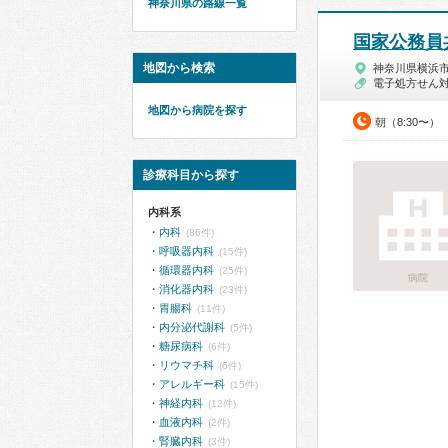
神奈川県の路線一覧
国家公務員
地図から検索
神奈川県横浜
電子処方せん
地図から病院を探す
朝（8:30〜）
診療科目から探す
内科系
内科
(86件)
呼吸器内科
(15件)
循環器内科
(25件)
病院
消化器内科
(23件)
胃腸科
(11件)
内分泌代謝科
(5件)
糖尿病科
(6件)
リウマチ科
(6件)
アレルギー科
(15件)
神経内科
(12件)
血液内科
(2件)
腎臓内科
(3件)