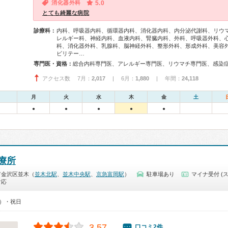
消化器外科
5.0
とても綺麗な病院
診療科：
内科、呼吸器内科、循環器内科、消化器内科、内分泌代謝科、リウ
レルギー科、神経内科、血液内科、腎臓内科、外科、呼吸器外科、
科、消化器外科、乳腺科、脳神経外科、整形外科、形成外科、美容
ビリテー…
専門医・資格：
アクセス数 7月：
2,017
| 6月：
1,880
| 年間：
24,118
月
火
水
木
金
土
●
●
●
●
●
療所
市金沢区並木（
並木北駅
、
並木中央駅
、
京急富岡駅
）
駐車場あり
マイナ受付 (
対応
0）・祝日
3.57
口コミ2件