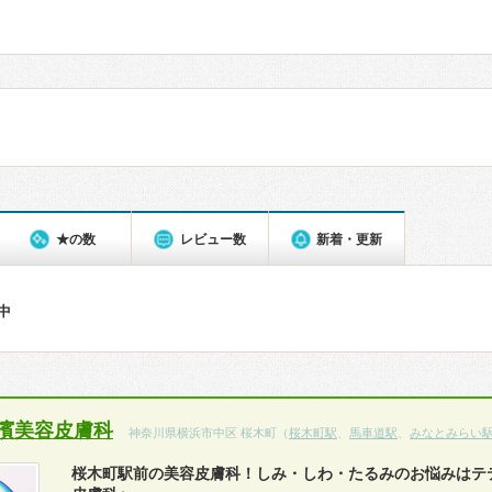
★の数
レビュー数
新着・更新
件中
濱美容皮膚科
神奈川県横浜市中区 桜木町（
桜木町駅
、
馬車道駅
、
みなとみらい
桜木町駅前の美容皮膚科！しみ・しわ・たるみのお悩みはテ