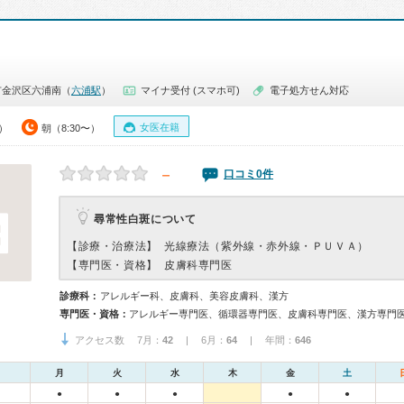
市金沢区六浦南（
六浦駅
）
マイナ受付 (スマホ可)
電子処方せん対応
女医在籍
0）
朝（8:30〜）
－
口コミ0件
尋常性白斑について
【診療・治療法】
光線療法（紫外線・赤外線・ＰＵＶＡ）
【専門医・資格】
皮膚科専門医
診療科：
アレルギー科、皮膚科、美容皮膚科、漢方
専門医・資格：
アレルギー専門医、循環器専門医、皮膚科専門医、漢方専門
アクセス数 7月：
42
| 6月：
64
| 年間：
646
月
火
水
木
金
土
●
●
●
●
●