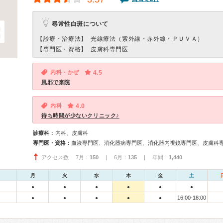
尋常性白斑について
【診療・治療法】
光線療法（紫外線・赤外線・ＰＵＶＡ）
【専門医・資格】
皮膚科専門医
内科・かぜ
4.5
風邪で来院
内科
4.0
待ち時間が少ないクリニック♪
診療科：
内科、皮膚科
専門医・資格：
血液専門医、消化器病専門医、消化器内視鏡専門医、皮膚科
アクセス数 7月：
150
| 6月：
135
| 年間：
1,440
月
火
水
木
金
土
●
●
●
●
●
●
16:00-18:00
●
●
●
●
●