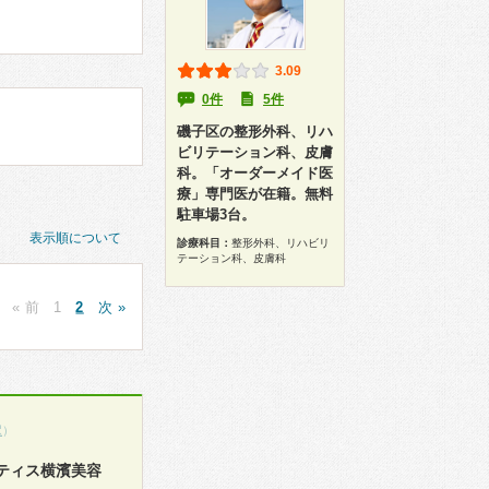
3.09
0件
5件
磯子区の整形外科、リハ
ビリテーション科、皮膚
科。「オーダーメイド医
療」専門医が在籍。無料
駐車場3台。
表示順について
診療科目：
整形外科、リハビリ
テーション科、皮膚科
« 前
1
2
次 »
駅
）
ティス横濱美容