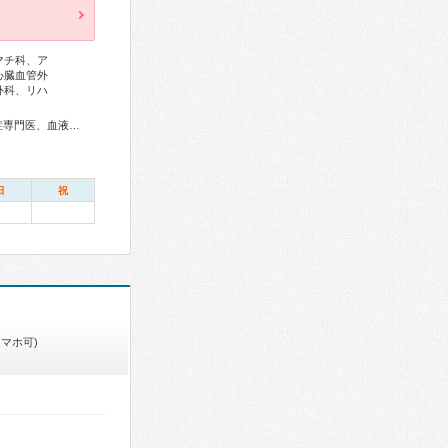
マチ科、ア
心臓血管外
外科、リハ
総合内科専門医、アレルギー専門医、リウマチ専門医、感染症専門医、血液専門医、外科専門医、糖尿病専門医、呼吸器専門医、呼吸器外科専門医、気管支鏡専門医、循環器専門医、心臓血管外科専門医、不整脈専門医、消化器病専門医、消化器外科専門医、肝臓専門医、大腸肛門病専門医、消化器内視鏡専門医、泌尿器科専門医、腎臓専門医、透析専門医、神経内科専門医、脳神経外科専門医、整形外科専門医、脊椎脊髄外科専門医、形成外科専門医、熱傷専門医、皮膚科専門医、眼科専門医、気管食道科専門医、耳鼻咽喉科専門医、産婦人科専門医、婦人科腫瘍専門医、産科婦人科腹腔鏡技術認定医、女性ヘルスケア専門医、小児科専門医、小児外科専門医、老年病専門医、認知症専門医、精神科専門医、麻酔科専門医、緩和医療専門医、細胞診専門医、病理専門医、レーザー専門医、放射線科専門医、救急科専門医、がん薬物療法専門医、がん治療認定医
日
祝
スマホ可)