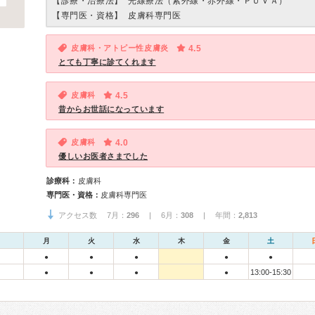
【診療・治療法】
光線療法（紫外線・赤外線・ＰＵＶＡ）
【専門医・資格】
皮膚科専門医
皮膚科・アトピー性皮膚炎
4.5
とても丁寧に診てくれます
皮膚科
4.5
昔からお世話になっています
皮膚科
4.0
優しいお医者さまでした
診療科：
皮膚科
専門医・資格：
皮膚科専門医
アクセス数 7月：
296
| 6月：
308
| 年間：
2,813
月
火
水
木
金
土
●
●
●
●
●
13:00-15:30
●
●
●
●