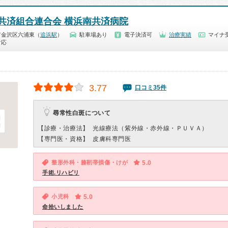
共済組合連合会 横浜南共済病院
市金沢区六浦東（
追浜駅
）
駐車場あり
電子決済可
治療実績
マイナ
対応
3.77
口コミ35件
尋常性白斑について
【診療・治療法】
光線療法（紫外線・赤外線・ＰＵＶＡ）
【専門医・資格】
皮膚科専門医
整形外科・膝靭帯損傷・けが
5.0
手術.リハビリ
小児科
5.0
命拾いしました