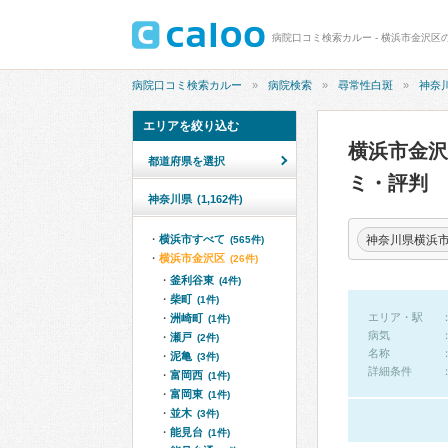
病院口コミ検索カルー - 横浜市金沢区
病院口コミ検索カルー
病院検索
尋常性白斑
神奈
エリアを絞り込む
横浜市金
都道府県を選択
ミ・評判
神奈川県
(1,162件)
神奈川県横浜
横浜市すべて
(565件)
横浜市金沢区
(26件)
釜利谷東
(4件)
柴町
(1件)
エリア・駅
洲崎町
(1件)
病気
瀬戸
(2件)
名称
泥亀
(3件)
詳細条件
富岡西
(1件)
富岡東
(1件)
並木
(3件)
能見台
(1件)