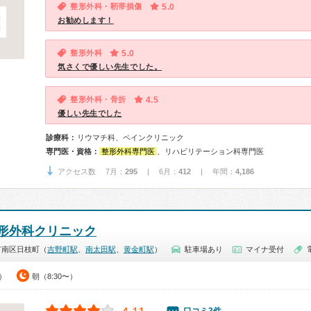
整形外科・靭帯損傷
5.0
お勧めします！
整形外科
5.0
気さくで優しい先生でした。
整形外科・骨折
4.5
優しい先生でした
診療科：
リウマチ科、ペインクリニック
専門医・資格：
整形外科専門医
、リハビリテーション科専門医
アクセス数 7月：
295
| 6月：
412
| 年間：
4,186
形外科クリニック
市南区日枝町（
吉野町駅
、
南太田駅
、
黄金町駅
）
駐車場あり
マイナ受付
0）
朝（8:30〜）