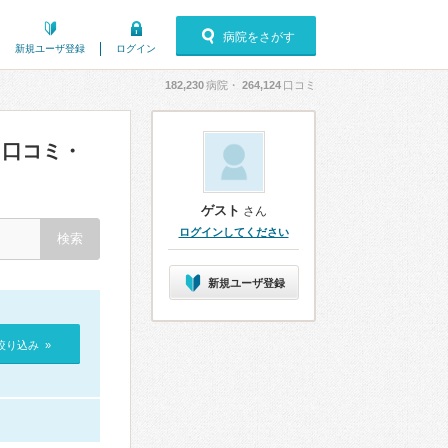
病院をさがす
新規ユーザ登録
ログイン
182,230
病院・
264,124
口コミ
口コミ・
ゲスト
さん
ログインしてください
新規ユーザ登録
絞り込み »