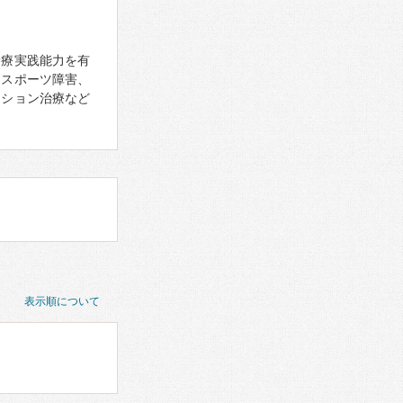
診療実践能力を有
、スポーツ障害、
ーション治療など
表示順について