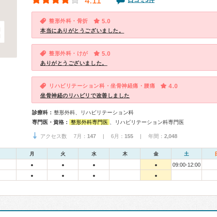
4.11
口コミ3件
整形外科・骨折
5.0
本当にありがとうございました。
整形外科・けが
5.0
ありがとうございました。
リハビリテーション科・坐骨神経痛・腰痛
4.0
坐骨神経のリハビリで改善しました
診療科：
整形外科、リハビリテーション科
専門医・資格：
整形外科専門医
、リハビリテーション科専門医
アクセス数 7月：
147
| 6月：
155
| 年間：
2,048
月
火
水
木
金
土
09:00-12:00
●
●
●
●
●
●
●
●