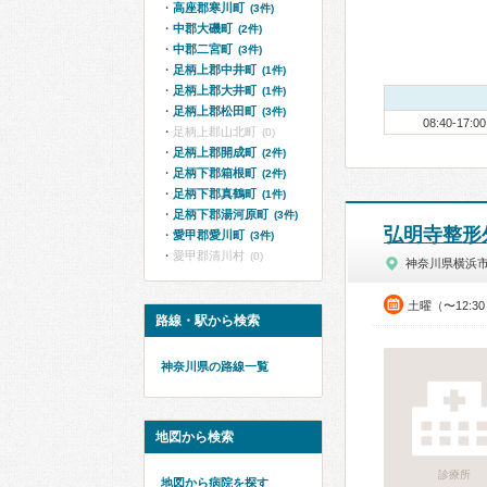
高座郡寒川町
(3件)
中郡大磯町
(2件)
中郡二宮町
(3件)
足柄上郡中井町
(1件)
足柄上郡大井町
(1件)
足柄上郡松田町
(3件)
08:40-17:00
足柄上郡山北町
(0)
足柄上郡開成町
(2件)
足柄下郡箱根町
(2件)
足柄下郡真鶴町
(1件)
足柄下郡湯河原町
(3件)
弘明寺整形
愛甲郡愛川町
(3件)
愛甲郡清川村
(0)
神奈川県横浜
土曜（〜12:3
路線・駅から検索
神奈川県の路線一覧
地図から検索
診療所
地図から病院を探す