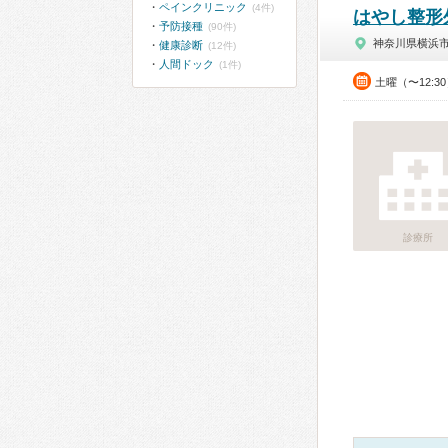
ペインクリニック
(4件)
はやし整形
予防接種
(90件)
神奈川県横浜
健康診断
(12件)
人間ドック
(1件)
土曜（〜12:3
診療所