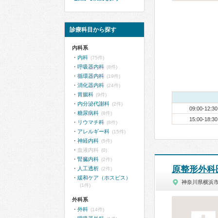
診療科目から探す
内科系
内科
(75件)
呼吸器内科
(8件)
循環器内科
(19件)
消化器内科
(24件)
胃腸科
(9件)
内分泌代謝科
(2件)
09:00-12:30
糖尿病科
(8件)
15:00-18:30
リウマチ科
(8件)
アレルギー科
(15件)
神経内科
(5件)
血液内科
(0)
腎臓内科
(2件)
原整形外科
人工透析
(2件)
緩和ケア（ホスピス）
神奈川県横浜
(1件)
外科系
外科
(14件)