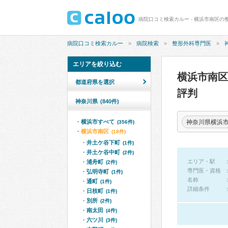
病院口コミ検索カルー - 横浜市南区の
病院口コミ検索カルー
病院検索
整形外科専門医
エリアを絞り込む
横浜市南
都道府県を選択
評判
神奈川県
(840件)
神奈川県横浜
横浜市すべて
(356件)
横浜市南区
(18件)
井土ケ谷下町
(1件)
井土ケ谷中町
(2件)
エリア・駅
浦舟町
(2件)
専門医・資格
弘明寺町
(1件)
名称
通町
(1件)
詳細条件
日枝町
(1件)
別所
(2件)
南太田
(4件)
六ツ川
(3件)