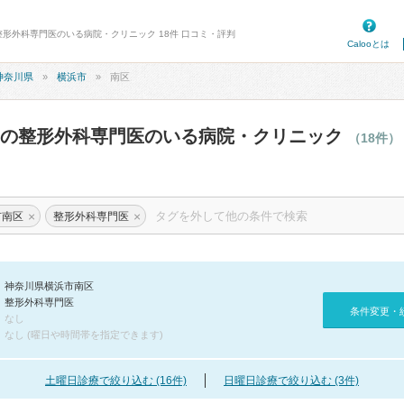
整形外科専門医のいる病院・クリニック 18件 口コミ・評判
Calooとは
神奈川県
横浜市
南区
区の整形外科専門医のいる病院・クリニック
（18件）
×
×
市南区
整形外科専門医
神奈川県横浜市南区
整形外科専門医
条件変更・
なし
なし (曜日や時間帯を指定できます)
土曜日診療で絞り込む (16件)
日曜日診療で絞り込む (3件)