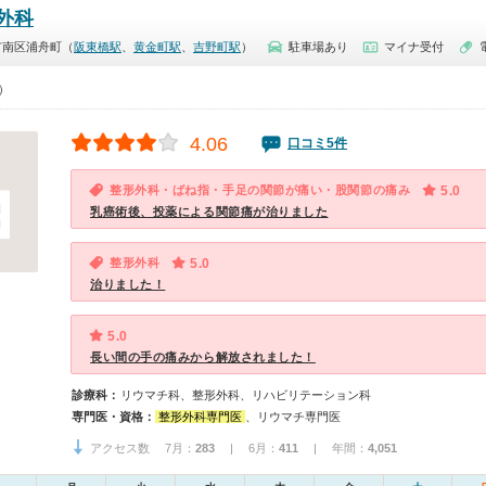
外科
市南区浦舟町（
阪東橋駅
、
黄金町駅
、
吉野町駅
）
駐車場あり
マイナ受付
0）
4.06
口コミ5件
整形外科・ばね指・手足の関節が痛い・股関節の痛み
5.0
乳癌術後、投薬による関節痛が治りました
整形外科
5.0
治りました！
5.0
長い間の手の痛みから解放されました！
診療科：
リウマチ科、整形外科、リハビリテーション科
専門医・資格：
整形外科専門医
、リウマチ専門医
アクセス数 7月：
283
| 6月：
411
| 年間：
4,051