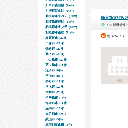
川崎市宮前区
(16件)
川崎市麻生区
(16件)
相模原市すべて
(51件)
地方独立行政
相模原市緑区
(14件)
神奈川県横浜
相模原市中央区
(16件)
相模原市南区
(21件)
朝（8:40〜）
横須賀市
(42件)
平塚市
(21件)
鎌倉市
(20件)
藤沢市
(49件)
小田原市
(23件)
茅ヶ崎市
(16件)
逗子市
(9件)
三浦市
(5件)
病院
秦野市
(12件)
厚木市
(19件)
大和市
(23件)
伊勢原市
(7件)
海老名市
(12件)
座間市
(12件)
南足柄市
(2件)
綾瀬市
(3件)
三浦郡葉山町
(2件)