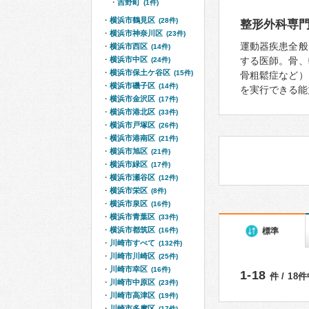
吉野町
(1件)
横浜市鶴見区
(28件)
整形外科専
横浜市神奈川区
(23件)
運動器疾患全般
横浜市西区
(14件)
横浜市中区
する医師。骨、
(24件)
横浜市保土ケ谷区
(15件)
骨粗鬆症など）
横浜市磯子区
(14件)
を実行できる能
横浜市金沢区
(17件)
横浜市港北区
(33件)
横浜市戸塚区
(26件)
横浜市港南区
(21件)
横浜市旭区
(21件)
横浜市緑区
(17件)
横浜市瀬谷区
(12件)
横浜市栄区
(8件)
横浜市泉区
(16件)
横浜市青葉区
(33件)
横浜市都筑区
標準
(16件)
川崎市すべて
(132件)
川崎市川崎区
(25件)
川崎市幸区
(16件)
1-18
件 / 18
川崎市中原区
(23件)
川崎市高津区
(19件)
川崎市多摩区
(17件)