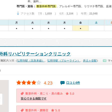
科、歯科…
専門医・資格：
整形外科専門医
、アレルギー専門医、リウマチ専門医、血液専門医、外科専門医、内分泌代謝科専門医、循環器専門医、心臓血管外科専門医、泌尿器科専門医、腎臓専門医、脳神経外科専門医、てんかん専門医、リハビリテーション科専門医、形成外科専門医、皮膚科専門医、眼科専門医、気管食道科専門医、耳鼻咽喉科専門医、産婦人科専門医、周産期(新生児)専門医、小児科専門医、小児外科専門医、小児神経専門医、小児血液・がん専門医、一般病院連
アクセス数 7月：
1,659
| 6月：
2,104
| 年間：
22,048
月
火
水
木
金
土
●
●
●
●
●
外科リハビリテーションクリニック
市南区六ツ川（
弘明寺駅（京急本線）
、
弘明寺駅（ブルーライン）
、
井土ヶ谷駅
）
マ
0）
4.23
口コミ4件
整形外科・肩こり・肩の痛み
5.0
安心できる病院です
整形外科・腰痛症
5.0