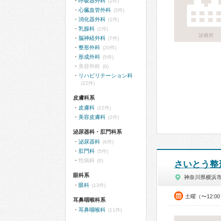
呼吸器外科
(1件)
心臓血管外科
(3件)
消化器外科
(1件)
乳腺科
(1件)
診療所
脳神経外科
(7件)
整形外科
(20件)
形成外科
(5件)
美容外科
(0)
リハビリテーション科
(22件)
皮膚科系
皮膚科
(22件)
美容皮膚科
(2件)
泌尿器科・肛門科系
泌尿器科
(6件)
肛門科
(5件)
性病科
(0)
さいとう整
眼科系
神奈川県横浜
眼科
(13件)
土曜（〜12:0
耳鼻咽喉科系
耳鼻咽喉科
(11件)