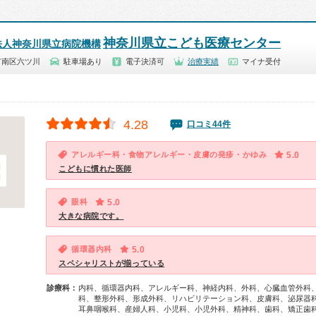
神奈川県立こども医療センター
法人神奈川県立病院機構
市南区六ツ川
駐車場あり
電子決済可
治療実績
マイナ受付
4.28
口コミ44件
アレルギー科・食物アレルギー・皮膚の発疹・かゆみ
5.0
こどもに慣れた医師
眼科
5.0
大きな病院です。
循環器内科
5.0
スペシャリストが揃っている
診療科：
内科、循環器内科、アレルギー科、神経内科、外科、心臓血管外科
科、整形外科、形成外科、リハビリテーション科、皮膚科、泌尿器
耳鼻咽喉科、産婦人科、小児科、小児外科、精神科、歯科、矯正歯