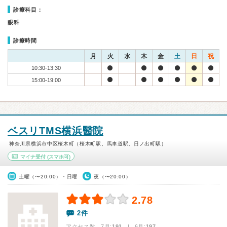
診療科目：
眼科
診療時間
月
火
水
木
金
土
日
祝
10:30-13:30
15:00-19:00
ベスリTMS横浜醫院
神奈川県横浜市中区桜木町（桜木町駅、馬車道駅、日ノ出町駅）
マイナ受付
(スマホ可)
土曜（〜20:00）・日曜
夜（〜20:00）
2.78
2件
アクセス数 7月:
191
| 6月:
197