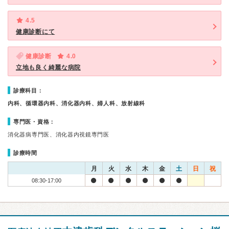
4.5
健康診断にて
健康診断
4.0
立地も良く綺麗な病院
診療科目：
内科、循環器内科、消化器内科、婦人科、放射線科
専門医・資格：
消化器病専門医、消化器内視鏡専門医
診療時間
月
火
水
木
金
土
日
祝
08:30-17:00