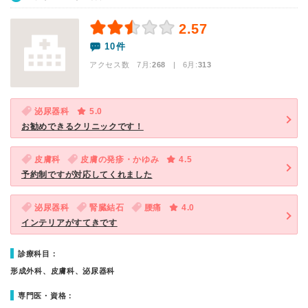
2.57
10件
アクセス数 7月:
268
| 6月:
313
泌尿器科
5.0
お勧めできるクリニックです！
皮膚科
皮膚の発疹・かゆみ
4.5
予約制ですが対応してくれました
泌尿器科
腎臓結石
腰痛
4.0
インテリアがすてきです
診療科目：
形成外科、皮膚科、泌尿器科
専門医・資格：