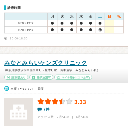
診療時間
月
火
水
木
金
土
日
祝
10:00-13:30
15:00-19:30
15:00-18:30
みなとみらいケンズクリニック
神奈川県横浜市中区桜木町（桜木町駅、馬車道駅、みなとみらい駅）
駐車場あり
電子決済可
マイナ受付
(スマホ可)
土曜（〜13:30）・日曜
3.33
7件
アクセス数 7月:
319
| 6月:
314