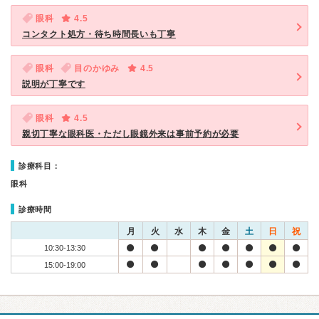
眼科
4.5
コンタクト処方・待ち時間長いも丁寧
眼科
目のかゆみ
4.5
説明が丁寧です
眼科
4.5
親切丁寧な眼科医・ただし眼鏡外来は事前予約が必要
診療科目：
眼科
診療時間
月
火
水
木
金
土
日
祝
10:30-13:30
15:00-19:00