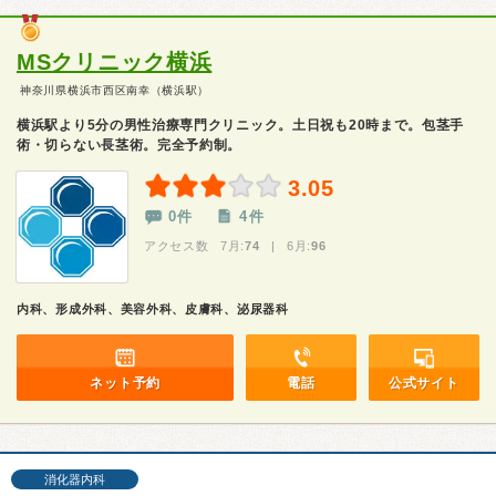
MSクリニック横浜
神奈川県横浜市西区南幸（横浜駅）
横浜駅より5分の男性治療専門クリニック。土日祝も20時まで。包茎手
術・切らない長茎術。完全予約制。
3.05
0件
4件
アクセス数 7月:
74
| 6月:
96
内科、形成外科、美容外科、皮膚科、泌尿器科
ネット予約
電話
公式サイト
消化器内科