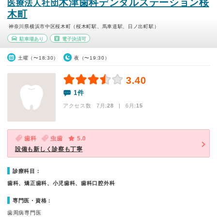
木津歯科デンタルステーション桜
医療法人社団
木町
神奈川県横浜市中区桜木町（桜木町駅、馬車道駅、日ノ出町駅）
駐車場あり
電子決済可
土曜（〜18:30）
夜（〜19:30）
3.40
1件
アクセス数 7月:
28
| 6月:
15
歯科
虫歯
5.0
設備も新しく診察も丁寧
診療科目：
歯科、矯正歯科、小児歯科、歯科口腔外科
専門医・資格：
歯周病専門医