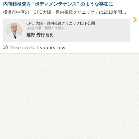
内視鏡検査を “ボディメンテナンス” のような存在に
横浜市中区の「CPC大腸・胃内視鏡クリニック」は2019年開院。クリニックの特徴や“女性目線”を大切にする理由、楽な内視鏡検査が必要とされる背景とそのポイント、検査において心がけていることなど、さまざまなテーマについて越野秀行院長に伺った。
CPC 大腸・胃内視鏡クリニック山下公園
(神奈川県・横浜市中区)
越野 秀行
院長