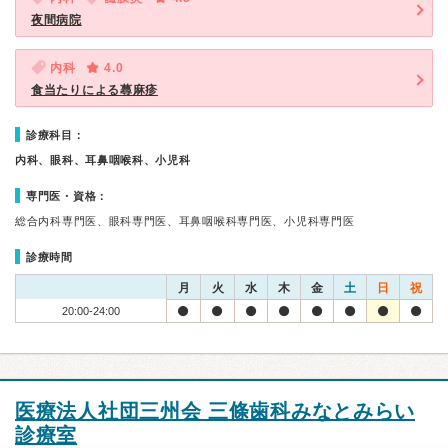
夜間病院
内科
4.0
食当たりによる蕁麻疹
診療科目：
内科、眼科、耳鼻咽喉科、小児科
専門医・資格：
総合内科専門医、眼科専門医、耳鼻咽喉科専門医、小児科専門医
診療時間
月
火
水
木
金
土
日
祝
20:00-24:00
医療法人社団三州会 三條歯科みなとみらい
診療室