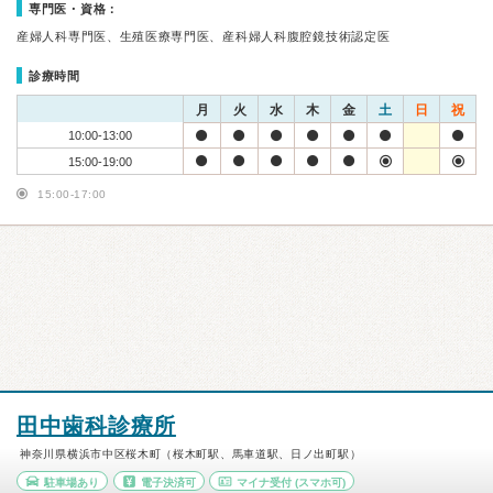
専門医・資格：
産婦人科専門医、生殖医療専門医、産科婦人科腹腔鏡技術認定医
診療時間
月
火
水
木
金
土
日
祝
10:00-13:00
15:00-19:00
15:00-17:00
田中歯科診療所
神奈川県横浜市中区桜木町（桜木町駅、馬車道駅、日ノ出町駅）
駐車場あり
電子決済可
マイナ受付
(スマホ可)