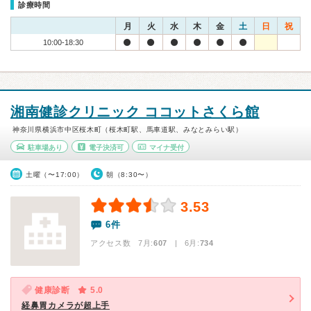
診療時間
月
火
水
木
金
土
日
祝
10:00-18:30
湘南健診クリニック ココットさくら館
神奈川県横浜市中区桜木町（桜木町駅、馬車道駅、みなとみらい駅）
駐車場あり
電子決済可
マイナ受付
土曜（〜17:00）
朝（8:30〜）
3.53
6件
アクセス数 7月:
607
| 6月:
734
健康診断
5.0
経鼻胃カメラが超上手