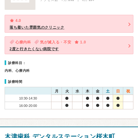
4.0
落ち着いた雰囲気のクリニック
心療内科
気が滅入る・不安
1.0
2度と行きたくない病院です
診療科目：
内科、心療内科
診療時間
月
火
水
木
金
土
日
祝
10:30-14:30
16:00-20:00
木津歯科 デンタルステーション桜木町