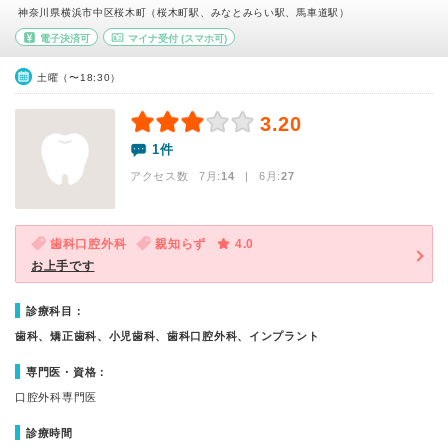
神奈川県横浜市中区桜木町（桜木町駅、みなとみらい駅、馬車道駅）
電子決済可
マイナ受付
(スマホ可)
土曜（〜18:30）
3.20
1件
アクセス数 7月:
14
| 6月:
27
歯科口腔外科
親知らず
4.0
お上手です
診療科目：
歯科、矯正歯科、小児歯科、歯科口腔外科、インプラント
専門医・資格：
口腔外科専門医
診療時間