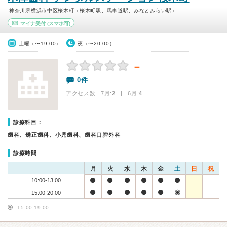
神奈川県横浜市中区桜木町（桜木町駅、馬車道駅、みなとみらい駅）
マイナ受付
(スマホ可)
土曜（〜19:00）
夜（〜20:00）
－
0件
アクセス数 7月:
2
| 6月:
4
診療科目：
歯科、矯正歯科、小児歯科、歯科口腔外科
診療時間
月
火
水
木
金
土
日
祝
10:00-13:00
15:00-20:00
15:00-19:00