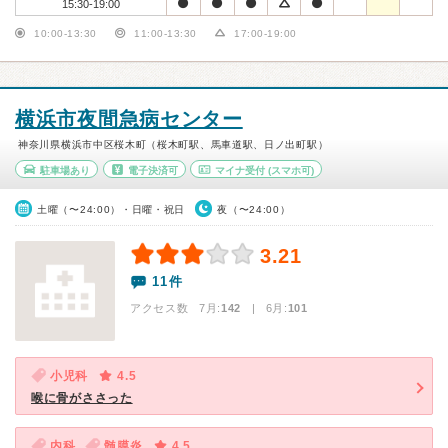
15:30-19:00
10:00-13:30
11:00-13:30
17:00-19:00
横浜市夜間急病センター
神奈川県横浜市中区桜木町（桜木町駅、馬車道駅、日ノ出町駅）
駐車場あり
電子決済可
マイナ受付
(スマホ可)
土曜（〜24:00）・日曜・祝日
夜（〜24:00）
3.21
11件
アクセス数 7月:
142
| 6月:
101
小児科
4.5
喉に骨がささった
内科
髄膜炎
4.5