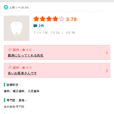
土曜（〜18:30）
3.79
2件
アクセス数 7月:
21
| 6月:
39
歯科
5.0
親身になってくれる先生
歯科
4.5
良いお医者さんです
診療科目：
歯科、矯正歯科、小児歯科
専門医・資格：
歯科麻酔専門医