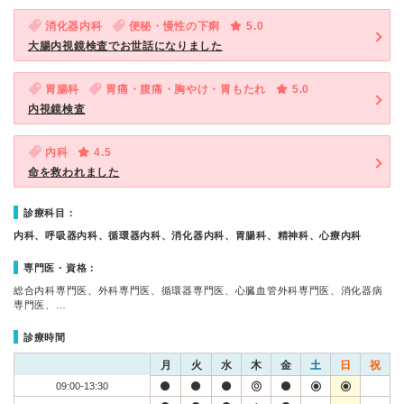
消化器内科
便秘・慢性の下痢
5.0
大腸内視鏡検査でお世話になりました
胃腸科
胃痛・腹痛・胸やけ・胃もたれ
5.0
内視鏡検査
内科
4.5
命を救われました
診療科目：
内科、呼吸器内科、循環器内科、消化器内科、胃腸科、精神科、心療内科
専門医・資格：
総合内科専門医、外科専門医、循環器専門医、心臓血管外科専門医、消化器病
専門医、…
診療時間
月
火
水
木
金
土
日
祝
09:00-13:30