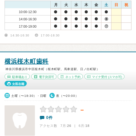
月
火
水
木
金
土
日
祝
10:00-12:30
14:00-16:30
17:00-19:00
14:30-16:30
17:00-18:30
横浜桜木町歯科
神奈川県横浜市中区桜木町（桜木町駅、馬車道駅、日ノ出町駅）
駐車場あり
電子決済可
ネット予約
マイナ受付
(スマホ可)
女医在籍
土曜（〜18:30）・日曜
夜（〜20:00）
－
0件
アクセス数 7月:
26
| 6月:
18