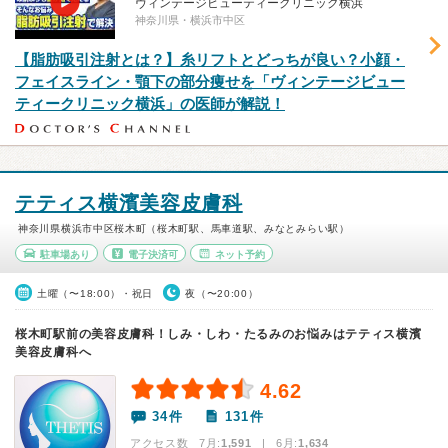
ヴィンテージビューティークリニック横浜
神奈川県・横浜市中区
【脂肪吸引注射とは？】糸リフトとどっちが良い？小顔・
フェイスライン・顎下の部分痩せを「ヴィンテージビュー
ティークリニック横浜」の医師が解説！
テティス横濱美容皮膚科
神奈川県横浜市中区桜木町（桜木町駅、馬車道駅、みなとみらい駅）
駐車場あり
電子決済可
ネット予約
土曜（〜18:00）・祝日
夜（〜20:00）
桜木町駅前の美容皮膚科！しみ・しわ・たるみのお悩みはテティス横濱
美容皮膚科へ
4.62
34件
131件
アクセス数 7月:
1,591
| 6月:
1,634