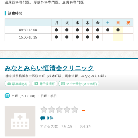
泌尿器科専門医、形成外科専門医、皮膚科専門医
診療時間
月
火
水
木
金
土
日
祝
09:30-13:00
15:00-18:15
みなとみらい恒清会クリニック
神奈川県横浜市中区桜木町（桜木町駅、馬車道駅、みなとみらい駅）
駐車場あり
電子決済可
マイナ受付
(スマホ可)
土曜（〜19:00）・日曜・祝日
－
0件
アクセス数 7月:
15
| 6月:
24