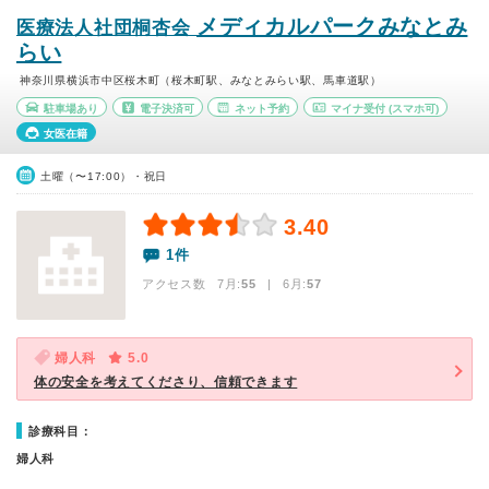
メディカルパークみなとみ
医療法人社団桐杏会
らい
神奈川県横浜市中区桜木町（桜木町駅、みなとみらい駅、馬車道駅）
駐車場あり
電子決済可
ネット予約
マイナ受付
(スマホ可)
女医在籍
土曜（〜17:00）・祝日
3.40
1件
アクセス数 7月:
55
| 6月:
57
婦人科
5.0
体の安全を考えてくださり、信頼できます
診療科目：
婦人科