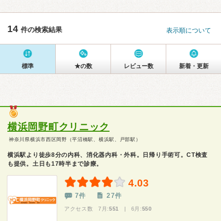
14
件の検索結果
表示順について
標準
★の数
レビュー数
新着・更新
横浜岡野町クリニック
神奈川県横浜市西区岡野（平沼橋駅、横浜駅、戸部駅）
横浜駅より徒歩8分の内科、消化器内科・外科。日帰り手術可。CT検査
も提供。土日も17時半まで診療。
4.03
7件
27件
アクセス数 7月:
551
| 6月:
550