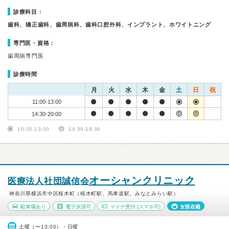
診療科目：
歯科、矯正歯科、歯周病科、歯科口腔外科、インプラント、ホワイトニング
専門医・資格：
歯周病専門医
診療時間
月
火
水
木
金
土
日
祝
11:00-13:00
14:30-20:00
10:00-13:00
14:30-18:30
オーシャンクリニック
医療法人社団誠信会
神奈川県横浜市中区桜木町（桜木町駅、馬車道駅、みなとみらい駅）
駐車場あり
電子決済可
マイナ受付
(スマホ可)
女医在籍
土曜（〜13:00）・日曜