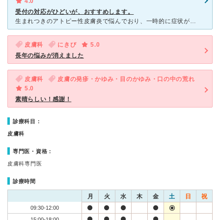
4.0
受付の対応がひどいが、おすすめします。
生まれつきのアトピー性皮膚炎で悩んでおり、一時的に症状がひどい季節があり、ネットから口コミを見て来院しました。横浜駅から近く非常に便利です。最初は「ここ？！」とかなり心配な建物でしたが、中に入ってみた
皮膚科
にきび
5.0
長年の悩みが消えました
皮膚科
皮膚の発疹・かゆみ・目のかゆみ・口の中の荒れ
5.0
素晴らしい！感謝！
診療科目：
皮膚科
専門医・資格：
皮膚科専門医
診療時間
月
火
水
木
金
土
日
祝
09:30-12:00
15:00-18:00