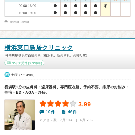
09:00-13:00
15:00-19:00
09:00-15:00
横浜東口鳥居クリニック
神奈川県横浜市西区高島（横浜駅、新高島駅、高島町駅）
マイナ受付
(スマホ可)
土曜（〜13:00）
横浜駅1分の皮膚科・泌尿器科。専門医在籍。予約不要。排尿のお悩み・
性病・ED・AGA・湿疹。
3.99
10件
46件
アクセス数 7月:
914
| 6月:
796