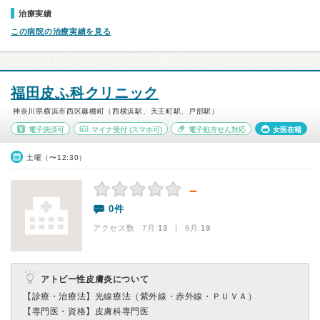
治療実績
この病院の治療実績を見る
福田皮ふ科クリニック
神奈川県横浜市西区藤棚町（西横浜駅、天王町駅、戸部駅）
電子決済可
マイナ受付
(スマホ可)
電子処方せん対応
女医在籍
土曜（〜12:30）
－
0件
アクセス数 7月:
13
| 6月:
19
アトピー性皮膚炎について
【診療・治療法】
光線療法（紫外線・赤外線・ＰＵＶＡ）
【専門医・資格】
皮膚科専門医