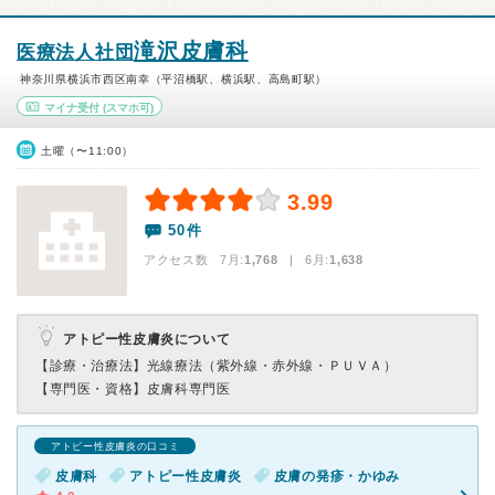
滝沢皮膚科
医療法人社団
神奈川県横浜市西区南幸（平沼橋駅、横浜駅、高島町駅）
マイナ受付
(スマホ可)
土曜（〜11:00）
3.99
50件
アクセス数 7月:
1,768
| 6月:
1,638
アトピー性皮膚炎について
【診療・治療法】
光線療法（紫外線・赤外線・ＰＵＶＡ）
【専門医・資格】
皮膚科専門医
アトピー性皮膚炎の口コミ
皮膚科
アトピー性皮膚炎
皮膚の発疹・かゆみ