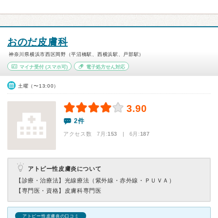
おのだ皮膚科
神奈川県横浜市西区岡野（平沼橋駅、西横浜駅、戸部駅）
マイナ受付
(スマホ可)
電子処方せん対応
土曜（〜13:00）
3.90
2件
アクセス数 7月:
153
| 6月:
187
アトピー性皮膚炎について
【診療・治療法】
光線療法（紫外線・赤外線・ＰＵＶＡ）
【専門医・資格】
皮膚科専門医
アトピー性皮膚炎の口コミ