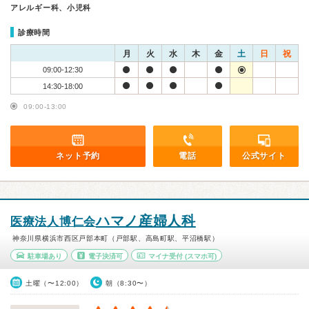
アレルギー科、小児科
診療時間
月
火
水
木
金
土
日
祝
09:00-12:30
14:30-18:00
09:00-13:00
ネット予約
電話
公式サイト
ハマノ産婦人科
医療法人博仁会
神奈川県横浜市西区戸部本町（戸部駅、高島町駅、平沼橋駅）
駐車場あり
電子決済可
マイナ受付
(スマホ可)
土曜（〜12:00）
朝（8:30〜）