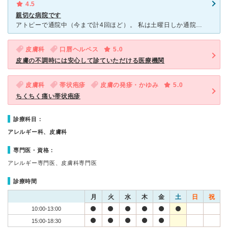
4.5
親切な病院です
アトピーで通院中（今まで計4回ほど）。 私は土曜日しか通院しませんが、女医さんと壮年の男性の２名に今まで診察を受けたことがあります。 女医さんの方はあまり覚えていませんが、壮年の男性の方はとても親
皮膚科
口唇ヘルペス
5.0
皮膚の不調時には安心して診ていただける医療機関
皮膚科
帯状疱疹
皮膚の発疹・かゆみ
5.0
ちくちく痛い帯状疱疹
診療科目：
アレルギー科、皮膚科
専門医・資格：
アレルギー専門医、皮膚科専門医
診療時間
月
火
水
木
金
土
日
祝
10:00-13:00
15:00-18:30