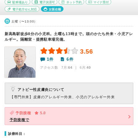
駐車場あり
電子決済可
ネット予約
マイナ受付
電子処方せん対応
女医在籍
土曜（〜13:00）
新高島駅徒歩8分の小児科。土曜も13時まで。頭のかたち外来・小児アレ
ルギー。隔離室・提携駐車場完備。
3.56
1件
6件
アクセス数 7月:
64
| 6月:
40
アトピー性皮膚炎について
【専門外来】
皮膚のアレルギー外来、小児のアレルギー外来
予防接種
5.0
予防接種で
診療科目：