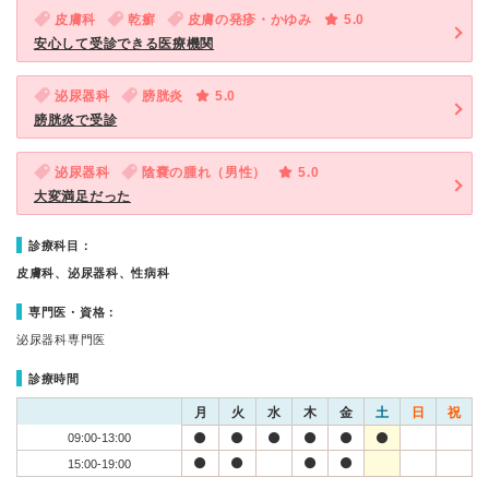
皮膚科
乾癬
皮膚の発疹・かゆみ
5.0
安心して受診できる医療機関
泌尿器科
膀胱炎
5.0
膀胱炎で受診
泌尿器科
陰嚢の腫れ（男性）
5.0
大変満足だった
診療科目：
皮膚科、泌尿器科、性病科
専門医・資格：
泌尿器科専門医
診療時間
月
火
水
木
金
土
日
祝
09:00-13:00
15:00-19:00