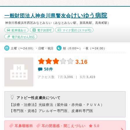
けいゆう病院
一般財団法人神奈川県警友会
神奈川県横浜市西区みなとみらい（みなとみらい駅、新高島駅、高島町駅）
駐車場あり
電子決済可
マイナ受付
(スマホ可)
電子処方せん対応
土曜（〜24:00）・日曜・祝日
朝（0:00〜）・夜（〜24:00）
3.16
58件
アクセス数 7月:
3,396
| 6月:
3,419
アトピー性皮膚炎について
【診療・治療法】
光線療法（紫外線・赤外線・ＰＵＶＡ）
【専門医・資格】
アレルギー専門医、皮膚科専門医
耳鼻咽喉科
耳の閉塞感・聞こえづらい
5.0