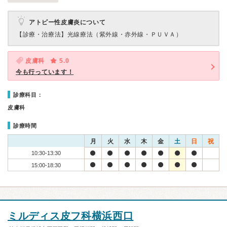
アトピー性皮膚炎について
【診療・治療法】
光線療法（紫外線・赤外線・ＰＵＶＡ）
皮膚科
5.0
今も行っています！
診療科目：
皮膚科
診療時間
月
火
水
木
金
土
日
祝
10:30-13:30
15:00-18:30
ミルディス皮フ科横浜西口