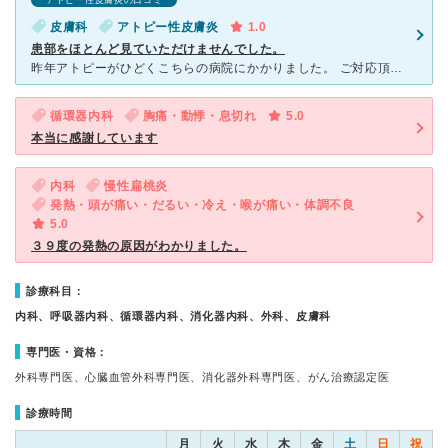
アトピー性皮膚炎の口コミ
皮膚科
アトピー性皮膚炎
1.0
患部をほとんど見ていただけませんでした。
昨年アトピーがひどくこちらの病院にかかりました。 ご対応頂いたのは、女医さんだったので、症状を色々と話そうと思いましたがほとんど聞いて頂けず、服を着ていて見えない部分の症状がひどかったので、その旨伝
循環器内科
胸痛・動悸・息切れ
5.0
本当に感謝しています
内科
慢性扁桃炎
発熱・頭が痛い・だるい・冷え・喉が痛い・体調不良
5.0
３９度の発熱の原因がわかりました。
診療科目：
内科、呼吸器内科、循環器内科、消化器内科、外科、皮膚科
専門医・資格：
外科専門医、心臓血管外科専門医、消化器外科専門医、がん治療認定医
診療時間
月
火
水
木
金
土
日
祝