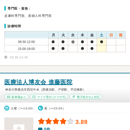
専門医・資格：
皮膚科専門医、産婦人科専門医
診療時間
月
火
水
木
金
土
日
祝
08:30-12:00
15:00-18:00
08:30-12:30
医療法人博友会 進藤医院
神奈川県横浜市西区中央（西横浜駅、戸部駅、平沼橋駅）
駐車場あり
マイナ受付
(スマホ可)
電子処方せん対応
土曜（〜13:00）
夜（〜20:00）
3.89
8件