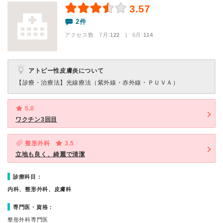
3.57
2件
アクセス数 7月:
122
| 6月:
114
アトピー性皮膚炎について
【診療・治療法】
光線療法（紫外線・赤外線・ＰＵＶＡ）
5.0
ワクチン3回目
整形外科
3.5
立地も良く、綺麗で清潔
診療科目：
内科、整形外科、皮膚科
専門医・資格：
整形外科専門医