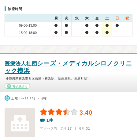
診療時間
月
火
水
木
金
土
日
祝
09:00-13:00
15:00-18:00
シーズ・メディカルシロノクリニ
医療法人社団
ック横浜
神奈川県横浜市西区高島（横浜駅、新高島駅、高島町駅）
電子決済可
土曜（〜18:30）・日曜
3.40
1件
アクセス数 7月:
27
| 6月:
31