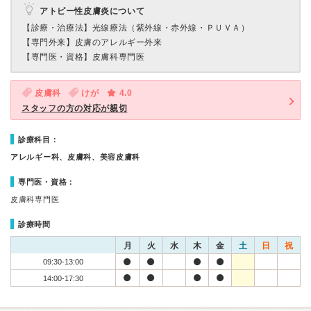
アトピー性皮膚炎について
【診療・治療法】
光線療法（紫外線・赤外線・ＰＵＶＡ）
【専門外来】
皮膚のアレルギー外来
【専門医・資格】
皮膚科専門医
皮膚科
けが
4.0
スタッフの方の対応が親切
診療科目：
アレルギー科、皮膚科、美容皮膚科
専門医・資格：
皮膚科専門医
診療時間
月
火
水
木
金
土
日
祝
09:30-13:00
14:00-17:30