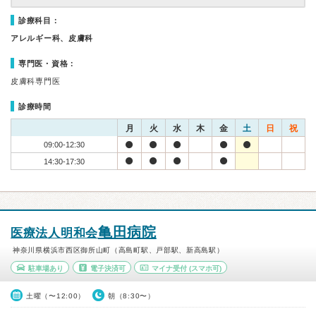
診療科目：
アレルギー科、皮膚科
専門医・資格：
皮膚科専門医
診療時間
月
火
水
木
金
土
日
祝
09:00-12:30
14:30-17:30
亀田病院
医療法人明和会
神奈川県横浜市西区御所山町（高島町駅、戸部駅、新高島駅）
駐車場あり
電子決済可
マイナ受付
(スマホ可)
土曜（〜12:00）
朝（8:30〜）