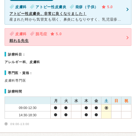
皮膚科
アトピー性皮膚炎
発疹（子供）
5.0
アトピー性皮膚炎、非常に良くなりました！
産まれた時から気管支も弱く、鼻炎にもなりやすく、乳児湿疹もひどく、粉ミルクでアナフィラキシーを起こし、その後１歳で牛乳で２度目のアナフィラキシー、入院。 １歳半頃からだんだん皮膚がただれたり、鮫
皮膚科
脱毛症
5.0
頼れる先生
診療科目：
アレルギー科、皮膚科
専門医・資格：
皮膚科専門医
診療時間
月
火
水
木
金
土
日
祝
09:00-12:30
14:30-18:30
09:00-13:00