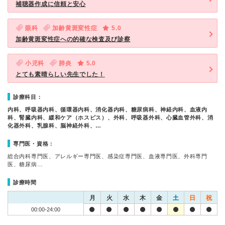
補聴器作成に信頼と安心
眼科
加齢黄斑変性症
5.0
加齢黄斑変性症への的確な検査及び診察
小児科
肺炎
5.0
とても素晴らしい先生でした！
診療科目：
内科、呼吸器内科、循環器内科、消化器内科、糖尿病科、神経内科、血液内
科、腎臓内科、緩和ケア（ホスピス）、外科、呼吸器外科、心臓血管外科、消
化器外科、乳腺科、脳神経外科、…
専門医・資格：
総合内科専門医、アレルギー専門医、感染症専門医、血液専門医、外科専門
医、糖尿病…
診療時間
月
火
水
木
金
土
日
祝
00:00-24:00