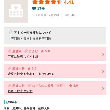
4.41
13件
アクセス数 7月:
203
| 6月:
289
アトピー性皮膚炎について
【専門医・資格】
皮膚科専門医
皮膚科
にきび
5.0
丁寧に診察してくれる
産婦人科
5.0
診察も検査も安心して任せられる
産婦人科
おりものの異常（女性）
5.0
気さくな先生です
診療科目：
内科、皮膚科、泌尿器科、産婦人科