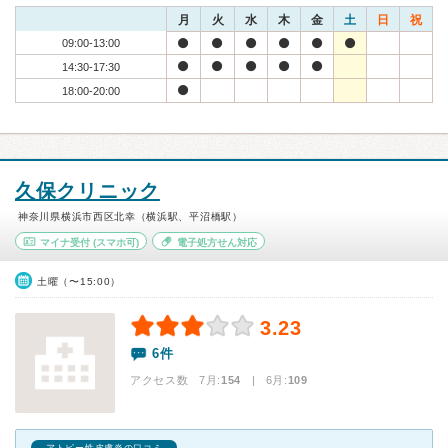
月
火
水
木
金
土
日
祝
09:00-13:00
14:30-17:30
18:00-20:00
久保クリニック
神奈川県横浜市西区北幸（横浜駅、平沼橋駅）
マイナ受付
(スマホ可)
電子処方せん対応
土曜（〜15:00）
3.23
6件
アクセス数 7月:
154
| 6月:
109