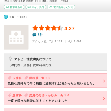
神奈川県横浜市西区岡野（平沼橋駅、横浜駅、戸部駅）
駐車場あり
マイナ受付
電子処方せん対応
土曜（〜13:15）
4.27
8件
アクセス数 7月:
1,111
| 6月:
1,097
アトピー性皮膚炎について
【専門医・資格】
皮膚科専門医
皮膚科
稗粒腫
5.0
気軽な気持ちで早く病院に通院すれば良かったと思いました。
皮膚科
皮膚の発疹・かゆみ
5.0
一度で様々な相談に答えてくださいました