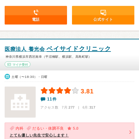
電話
公式サイト
ベイサイドクリニック
医療法人 養光会
神奈川県横浜市西区南幸（平沼橋駅、横浜駅、高島町駅）
マイナ受付
土曜（〜18:30）・日曜
3.81
11件
アクセス数 7月:
277
| 6月:
317
内科
だるい・体調不良
5.0
とても優しい先生で安心します！