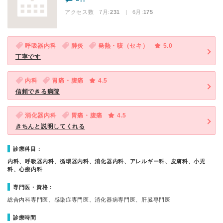
アクセス数 7月:
231
| 6月:
175
呼吸器内科
肺炎
発熱・咳（セキ）
5.0
丁寧です
内科
胃痛・腹痛
4.5
信頼できる病院
消化器内科
胃痛・腹痛
4.5
きちんと説明してくれる
診療科目：
内科、呼吸器内科、循環器内科、消化器内科、アレルギー科、皮膚科、小児
科、心療内科
専門医・資格：
総合内科専門医、感染症専門医、消化器病専門医、肝臓専門医
診療時間