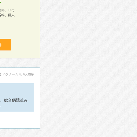
件
病科、リウ
器科、婦人
ト
ドクターたち Vol.089
は、総合病院並み
…