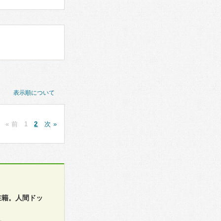
表示順について
« 前
1
2
次 »
在籍。人間ドッ