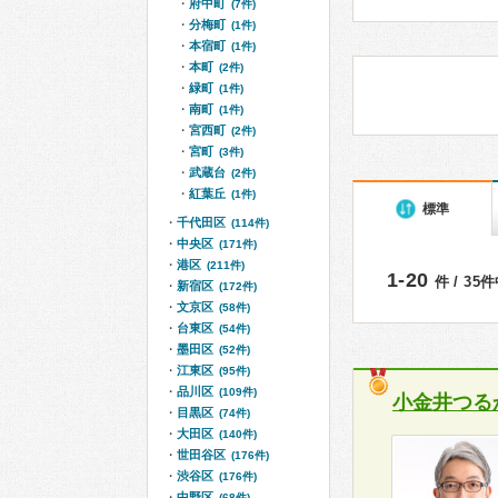
府中町
(7件)
分梅町
(1件)
本宿町
(1件)
本町
(2件)
緑町
(1件)
南町
(1件)
宮西町
(2件)
宮町
(3件)
武蔵台
(2件)
紅葉丘
(1件)
標準
千代田区
(114件)
中央区
(171件)
港区
(211件)
1-20
件 / 35
新宿区
(172件)
文京区
(58件)
台東区
(54件)
墨田区
(52件)
江東区
(95件)
品川区
(109件)
小金井つる
目黒区
(74件)
大田区
(140件)
世田谷区
(176件)
渋谷区
(176件)
中野区
(68件)