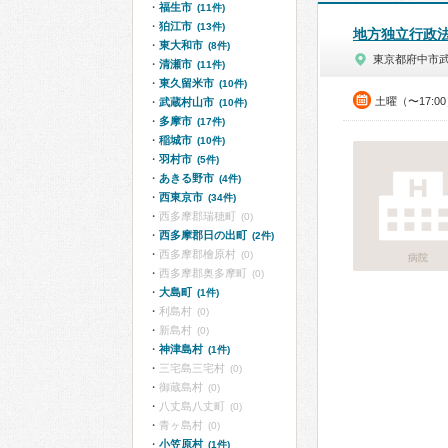
福生市
(11件)
狛江市
(13件)
地方独立行政
東大和市
(8件)
東京都府中市
清瀬市
(11件)
東久留米市
(10件)
土曜（〜17:0
武蔵村山市
(10件)
多摩市
(17件)
稲城市
(10件)
羽村市
(5件)
あきる野市
(4件)
西東京市
(34件)
西多摩郡瑞穂町
(0)
西多摩郡日の出町
(2件)
西多摩郡檜原村
(0)
病院
西多摩郡奥多摩町
(0)
大島町
(1件)
利島村
(0)
新島村
(0)
神津島村
(1件)
三宅島三宅村
(0)
御蔵島村
(0)
八丈島八丈町
(0)
青ヶ島村
(0)
小笠原村
(1件)