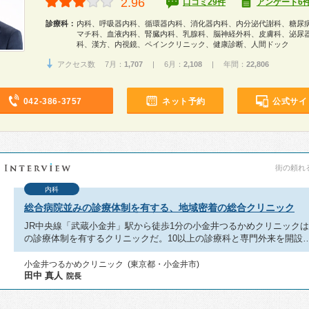
2.96
口コミ29件
アンケート6
診療科：
内科、呼吸器内科、循環器内科、消化器内科、内分泌代謝科、糖尿
マチ科、血液内科、腎臓内科、乳腺科、脳神経外科、皮膚科、泌尿
科、漢方、内視鏡、ペインクリニック、健康診断、人間ドック
アクセス数 7月：
1,707
| 6月：
2,108
| 年間：
22,806
042-386-3757
ネット予約
公式サイ
街の頼れる
内科
総合病院並みの診療体制を有する、地域密着の総合クリニック
JR中央線「武蔵小金井」駅から徒歩1分の小金井つるかめクリニック
の診療体制を有するクリニックだ。10以上の診療科と専門外来を開設
小金井つるかめクリニック (東京都・小金井市)
田中 真人
院長