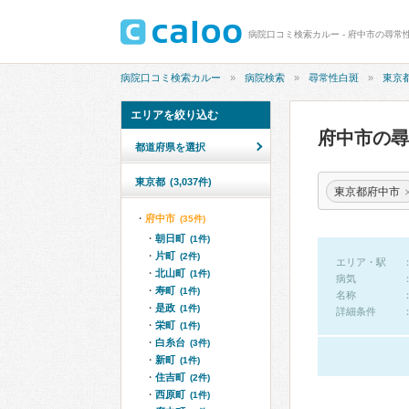
病院口コミ検索カルー - 府中市の尋常
病院口コミ検索カルー
病院検索
尋常性白斑
東京
エリアを絞り込む
府中市の
都道府県を選択
東京都
(3,037件)
東京都府中市
府中市
(35件)
朝日町
(1件)
片町
(2件)
エリア・駅
北山町
(1件)
病気
寿町
(1件)
名称
是政
(1件)
詳細条件
栄町
(1件)
白糸台
(3件)
新町
(1件)
住吉町
(2件)
西原町
(1件)