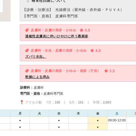
尋常性白斑について
【診療・治療法】
光線療法（紫外線・赤外線・ＰＵＶＡ）
【専門医・資格】
皮膚科専門医
皮膚科・皮膚の発疹・かゆみ
4.5
過敏性皮膚炎に伴いひやけに伴う蕁麻疹
皮膚科・水虫・皮膚の発疹・かゆみ
4.0
ズバリ水虫。
皮膚科・皮膚の発疹・かゆみ・発疹（子供）
3.5
乾燥による痒み
診療科：
皮膚科
専門医・資格：
皮膚科専門医
アクセス数 7月：
195
| 6月：
151
| 年間：
2,003
月
火
水
木
金
土
09:00-12:00
●
●
●
●
●
●