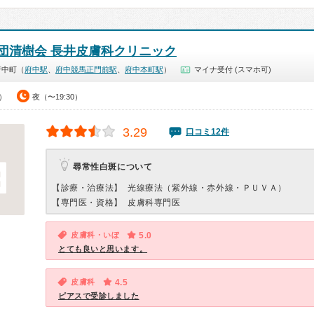
団清樹会 長井皮膚科クリニック
府中町（
府中駅
、
府中競馬正門前駅
、
府中本町駅
）
マイナ受付 (スマホ可)
0）
夜（〜19:30）
3.29
口コミ12件
尋常性白斑について
【診療・治療法】
光線療法（紫外線・赤外線・ＰＵＶＡ）
【専門医・資格】
皮膚科専門医
皮膚科・いぼ
5.0
とても良いと思います。
皮膚科
4.5
ピアスで受診しました