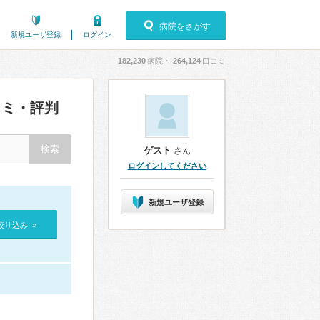
病院をさがす
新規ユーザ登録
ログイン
182,230
病院・
264,124
口コミ
ミ・評判
ゲスト
さん
ログインしてください
新規ユーザ登録
絞り込み »