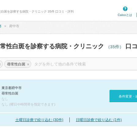
性白斑を診察する病院・クリニック 35件 口コミ・評判
Calooとは
都
府中市
尋常性白斑を診察する病院・クリニック
口コ
（35件）
×
×
尋常性白斑
東京都府中市
尋常性白斑
条件変更・
なし
なし (曜日や時間帯を指定できます)
土曜日診療で絞り込む (30件)
日曜日診療で絞り込む (1件)