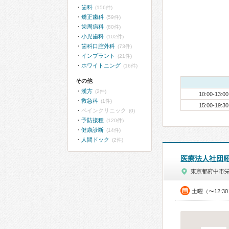
歯科
(156件)
矯正歯科
(59件)
歯周病科
(80件)
小児歯科
(102件)
歯科口腔外科
(73件)
インプラント
(21件)
ホワイトニング
(16件)
その他
漢方
(2件)
10:00-13:00
救急科
(1件)
15:00-19:30
ペインクリニック
(0)
予防接種
(120件)
健康診断
(14件)
人間ドック
(2件)
医療法人社団
東京都府中市
土曜（〜12:3