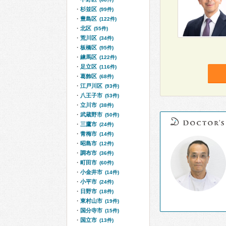
杉並区
(99件)
豊島区
(122件)
北区
(55件)
荒川区
(34件)
板橋区
(95件)
練馬区
(122件)
足立区
(116件)
葛飾区
(68件)
江戸川区
(93件)
八王子市
(53件)
立川市
(38件)
武蔵野市
(50件)
三鷹市
(24件)
青梅市
(14件)
昭島市
(12件)
調布市
(36件)
町田市
(60件)
小金井市
(14件)
小平市
(24件)
日野市
(18件)
東村山市
(19件)
国分寺市
(15件)
国立市
(13件)