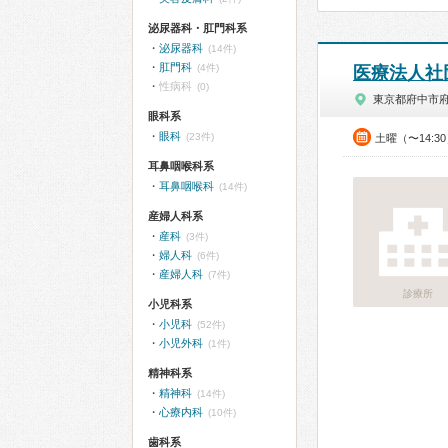
泌尿器科・肛門科系
泌尿器科
(14件)
肛門科
(4件)
医療法人社
性病科
(0)
東京都府中市
眼科系
眼科
(23件)
土曜（〜14:3
耳鼻咽喉科系
耳鼻咽喉科
(14件)
産婦人科系
産科
(3件)
婦人科
(6件)
産婦人科
(7件)
診療所
小児科系
小児科
(52件)
小児外科
(1件)
精神科系
精神科
(14件)
心療内科
(10件)
歯科系