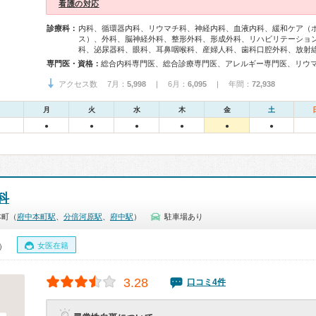
看護の対応
診療科：
内科、循環器内科、リウマチ科、神経内科、血液内科、緩和ケア（
ス）、外科、脳神経外科、整形外科、形成外科、リハビリテーショ
科、泌尿器科、眼科、耳鼻咽喉科、産婦人科、歯科口腔外科、放射
専門医・資格：
アクセス数 7月：
5,998
| 6月：
6,095
| 年間：
72,938
月
火
水
木
金
土
●
●
●
●
●
●
科
本町（
府中本町駅
、
分倍河原駅
、
府中駅
）
駐車場あり
女医在籍
0）
3.28
口コミ4件