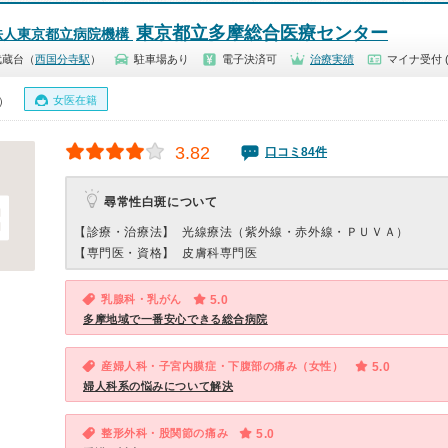
東京都立多摩総合医療センター
法人東京都立病院機構
武蔵台（
西国分寺駅
）
駐車場あり
電子決済可
治療実績
マイナ受付 
女医在籍
0）
3.82
口コミ84件
尋常性白斑について
【診療・治療法】
光線療法（紫外線・赤外線・ＰＵＶＡ）
【専門医・資格】
皮膚科専門医
乳腺科・乳がん
5.0
多摩地域で一番安心できる総合病院
産婦人科・子宮内膜症・下腹部の痛み（女性）
5.0
婦人科系の悩みについて解決
整形外科・股関節の痛み
5.0