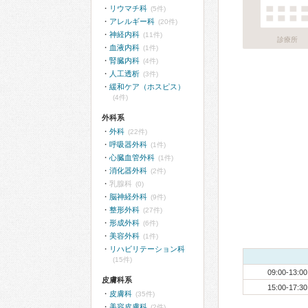
リウマチ科
(5件)
アレルギー科
(20件)
神経内科
(11件)
診療所
血液内科
(1件)
腎臓内科
(4件)
人工透析
(3件)
緩和ケア（ホスピス）
(4件)
外科系
外科
(22件)
呼吸器外科
(1件)
心臓血管外科
(1件)
消化器外科
(2件)
乳腺科
(0)
脳神経外科
(9件)
整形外科
(27件)
形成外科
(6件)
美容外科
(1件)
リハビリテーション科
(15件)
09:00-13:00
皮膚科系
15:00-17:30
皮膚科
(35件)
美容皮膚科
(2件)