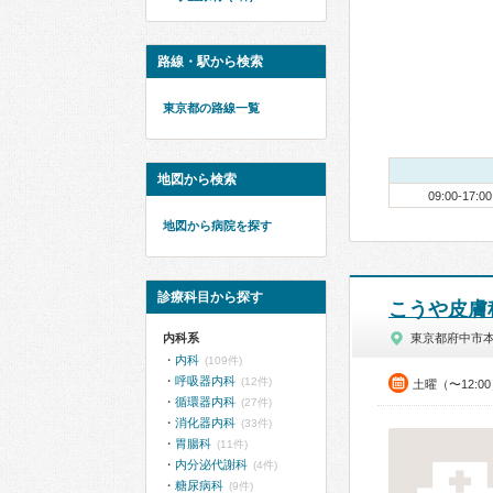
路線・駅から検索
東京都の路線一覧
地図から検索
09:00-17:00
地図から病院を探す
診療科目から探す
こうや皮膚
内科系
東京都府中市
内科
(109件)
呼吸器内科
(12件)
土曜（〜12:0
循環器内科
(27件)
消化器内科
(33件)
胃腸科
(11件)
内分泌代謝科
(4件)
糖尿病科
(9件)