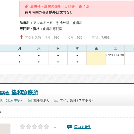
皮膚科・皮膚の発疹・かゆみ
4.5
待ち時間の長さ以外は文句なし
診療科：
アレルギー科、形成外科、皮膚科
専門医・資格：
皮膚科専門医
アクセス数 7月：
690
| 6月：
638
| 年間：
7,652
月
火
水
木
金
土
09:30-14:30
●
●
●
●
●
●
●
●
協和診療所
昭蹊会
栄町（
北府中駅
）
駐車場あり
マイナ受付 (スマホ可)
0）
－
口コミ0件