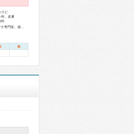
ホスピ
ン科、皮膚
線科
総合内科専門医、総合診療専門医、アレルギー専門医、リウマチ専門医、感染症専門医、血液専門医、外科専門医、糖尿病専門医、内分泌代謝科専門医、甲状腺専門医、呼吸器専門医、呼吸器外科専門医、気管支鏡専門医、循環器専門医、心臓血管外科専門医、不整脈専門医、消化器病専門医、消化器外科専門医、肝臓専門医、消化器内視鏡専門医、泌尿器科専門医、腎臓専門医、透析専門医、脳神経外科専門医、てんかん専門医、整形外科専門医、手外科専門医、脊椎脊髄外科専門医、形成外科専門医、熱傷専門医、皮膚科専門医、眼科専門医、気管食道科専門医、耳鼻咽喉科専門医、産婦人科専門医、婦人科腫瘍専門医、乳腺専門医、産科婦人科腹腔鏡技術認定医、女性ヘルスケア専門医、小児科専門医、認知症専門医、一般病院連携精神医学専門医、精神科専門医、麻酔科専門医、ペインクリニック専門医、緩和医療専門医、細胞診専門医、超音波専門医、病理専門医、口腔外科専門医、放射線科専門医、臨床遺伝専門医、救急科専門医、がん薬物療法専門医、がん治療認定医
日
祝