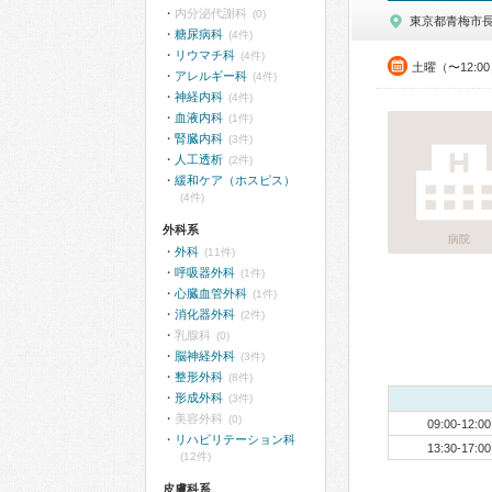
内分泌代謝科
(0)
東京都青梅市
糖尿病科
(4件)
リウマチ科
(4件)
土曜（〜12:0
アレルギー科
(4件)
神経内科
(4件)
血液内科
(1件)
腎臓内科
(3件)
人工透析
(2件)
緩和ケア（ホスピス）
(4件)
外科系
病院
外科
(11件)
呼吸器外科
(1件)
心臓血管外科
(1件)
消化器外科
(2件)
乳腺科
(0)
脳神経外科
(3件)
整形外科
(8件)
形成外科
(3件)
美容外科
(0)
09:00-12:00
リハビリテーション科
13:30-17:00
(12件)
皮膚科系