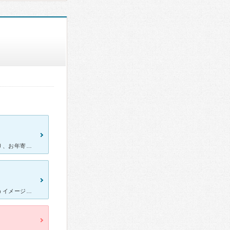
季節の変わり目で風を引き通院致しました。隣でリハビリもやっており、お年寄りや怪我、骨折した方も多くまた、接し方も優しそうでした。混んでいるときは一時間ぐらい街まずが30分くらいで呼ばれ親身に話を聞いて
内科から整形外科までやっていてなんでも診てくれるお医者さんというイメージです。 ですがこちらの待合室はいつも満員で、ほとんどの方がリハビリのほうを利用されるお年寄りになっているようです。 診察だけ