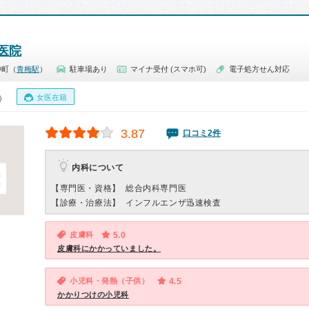
医院
仲町（
青梅駅
）
駐車場あり
マイナ受付 (スマホ可)
電子処方せん対応
女医在籍
0）
3.87
口コミ2件
内科について
【専門医・資格】
総合内科専門医
【診療・治療法】
インフルエンザ迅速検査
皮膚科
5.0
皮膚科にかかっていました。
小児科・発熱（子供）
4.5
かかりつけの小児科