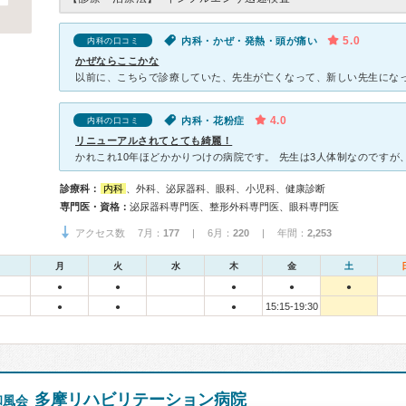
5.0
内科・かぜ・発熱・頭が痛い
内科の口コミ
かぜならここかな
4.0
内科・花粉症
内科の口コミ
リニューアルされてとても綺麗！
診療科：
内科
、外科、泌尿器科、眼科、小児科、健康診断
専門医・資格：
泌尿器科専門医、整形外科専門医、眼科専門医
アクセス数 7月：
177
| 6月：
220
| 年間：
2,253
月
火
水
木
金
土
●
●
●
●
●
15:15-19:30
●
●
●
多摩リハビリテーション病院
和風会