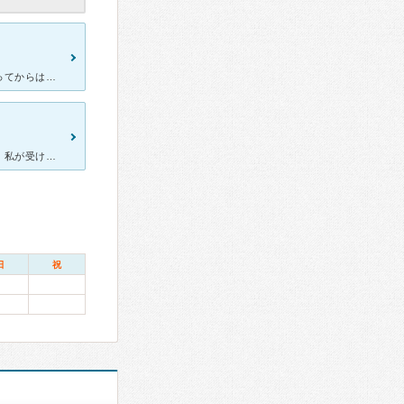
以前に、こちらで診療していた、先生が亡くなって、新しい先生になってからは行っていなかったのでいってみました。新しい先生は、お若い先生で、元気ではきはきした先生です。以前の先生とは、タイプは違いますが、
かれこれ10年ほどかかりつけの病院です。 先生は3人体制なのですが、私が受けたことある男性の先生は、わりとサバサバされていて必要最低限きちんと話もきいてくださるので、病気で弱っている時には助かります
日
祝