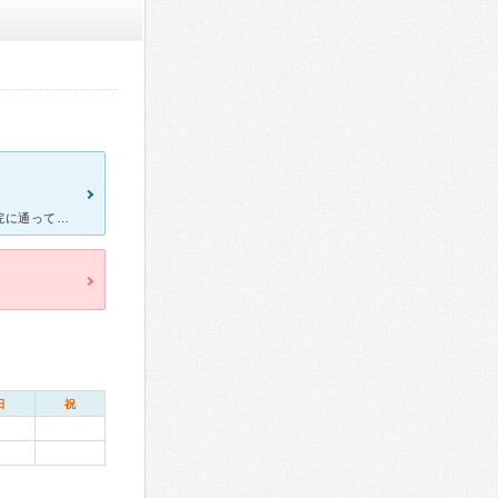
糖尿病にてかれこれ５年？ほど通っています。以前は糖尿病は別の病院に通っていました。悪くは無かったのでが…待ち時間も長く…費用もそれなりにかかりました(診察費…薬代含め５～6千円？)。運動療法も必要なた
日
祝