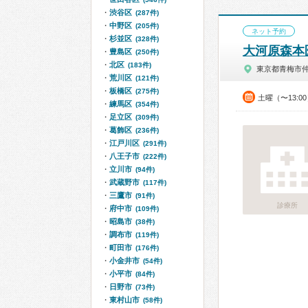
渋谷区
(287件)
中野区
(205件)
ネット予約
杉並区
(328件)
大河原森本
豊島区
(250件)
北区
(183件)
東京都青梅市
荒川区
(121件)
板橋区
(275件)
土曜（〜13:0
練馬区
(354件)
足立区
(309件)
葛飾区
(236件)
江戸川区
(291件)
八王子市
(222件)
立川市
(94件)
武蔵野市
(117件)
三鷹市
(91件)
診療所
府中市
(109件)
昭島市
(38件)
調布市
(119件)
町田市
(176件)
小金井市
(54件)
小平市
(84件)
日野市
(73件)
東村山市
(58件)