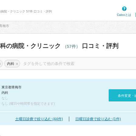
の病院・クリニック 57件 口コミ・評判
Calooとは
青梅市
内科の病院・クリニック
口コミ・評判
（57件）
×
×
内科
東京都青梅市
内科
条件変更・
なし
なし (曜日や時間帯を指定できます)
土曜日診療で絞り込む (44件)
日曜日診療で絞り込む (1件)