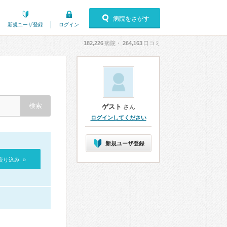
病院をさがす
新規ユーザ登録
ログイン
182,226
病院・
264,163
口コミ
ゲスト
さん
ログインしてください
新規ユーザ登録
絞り込み »