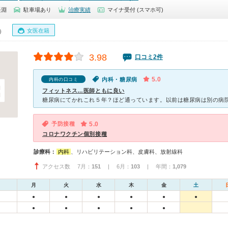
長淵
駐車場あり
治療実績
マイナ受付 (スマホ可)
女医在籍
0）
3.98
口コミ2件
5.0
内科・糖尿病
内科の口コミ
フィットネス…医師ともに良い
予防接種
5.0
コロナワクチン個別接種
診療科：
内科
、リハビリテーション科、皮膚科、放射線科
アクセス数 7月：
151
| 6月：
103
| 年間：
1,079
月
火
水
木
金
土
●
●
●
●
●
●
●
●
●
●
●