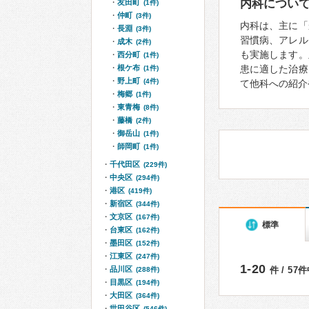
内科につい
友田町
(1件)
仲町
(3件)
内科は、主に「
長淵
(3件)
習慣病、アレル
成木
(2件)
も実施します。
西分町
(1件)
根ケ布
患に適した治療
(1件)
野上町
(4件)
て他科への紹介
梅郷
(1件)
東青梅
(8件)
藤橋
(2件)
御岳山
(1件)
師岡町
(1件)
千代田区
(229件)
中央区
(294件)
港区
(419件)
新宿区
(344件)
文京区
(167件)
標準
台東区
(162件)
墨田区
(152件)
江東区
(247件)
1-20
品川区
件 / 57
(288件)
目黒区
(194件)
大田区
(364件)
世田谷区
(546件)