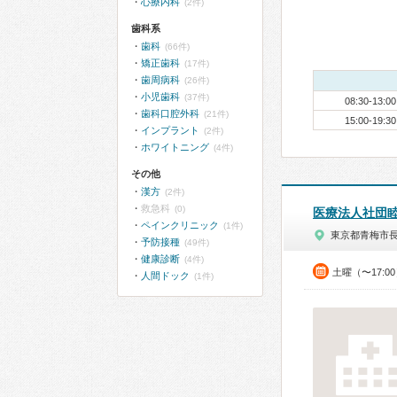
心療内科
(2件)
歯科系
歯科
(66件)
矯正歯科
(17件)
歯周病科
(26件)
小児歯科
(37件)
08:30-13:00
歯科口腔外科
(21件)
15:00-19:30
インプラント
(2件)
ホワイトニング
(4件)
その他
漢方
(2件)
救急科
(0)
医療法人社団
ペインクリニック
(1件)
東京都青梅市
予防接種
(49件)
健康診断
(4件)
土曜（〜17:0
人間ドック
(1件)