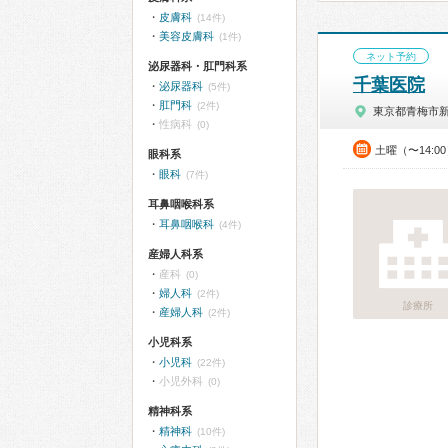
皮膚科
(14件)
美容皮膚科
(1件)
ネット予約
泌尿器科・肛門科系
千葉医院
泌尿器科
(5件)
肛門科
(2件)
東京都青梅市
性病科
(0)
土曜（〜14:0
眼科系
眼科
(7件)
耳鼻咽喉科系
耳鼻咽喉科
(4件)
産婦人科系
産科
(0)
婦人科
(2件)
診療所
産婦人科
(2件)
小児科系
小児科
(22件)
小児外科
(0)
精神科系
精神科
(10件)