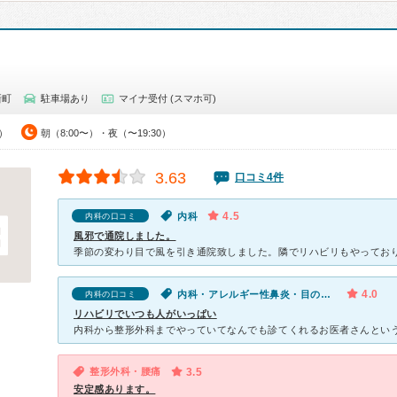
新町
駐車場あり
マイナ受付 (スマホ可)
0）
朝（8:00〜）・夜（〜19:30）
3.63
口コミ4件
4.5
内科
内科の口コミ
風邪で通院しました。
4.0
内科・アレルギー性鼻炎・目のかゆみ
内科の口コミ
リハビリでいつも人がいっぱい
整形外科・腰痛
3.5
安定感あります。