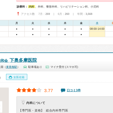
診療科：
内科
、外科、整形外科、リハビリテーション科、小児科
アクセス数 7月：
269
| 6月：
260
| 年間：
3,568
月
火
水
木
金
土
08:00-14:00
●
●
●
●
●
●
●
●
●
●
下奥多摩医院
睦和会
長淵（
東青梅駅
）
駐車場あり
マイナ受付 (スマホ可)
女医在籍
0）
3.77
口コミ3件
内科について
【専門医・資格】
総合内科専門医