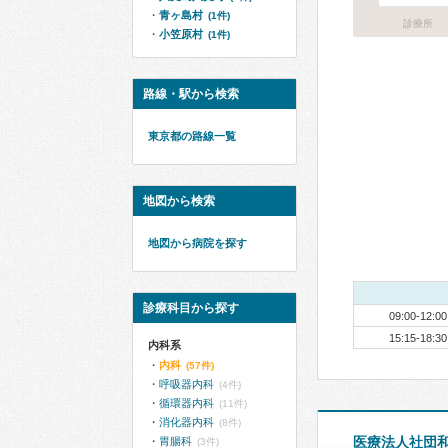
青ヶ島村
(1件)
診療所
小笠原村
(1件)
路線・駅から検索
東京都の路線一覧
地図から検索
地図から病院を探す
診療科目から探す
09:00-12:00
15:15-18:30
内科系
内科
(57件)
呼吸器内科
(4件)
循環器内科
(11件)
消化器内科
(8件)
医療法人社団
胃腸科
(3件)