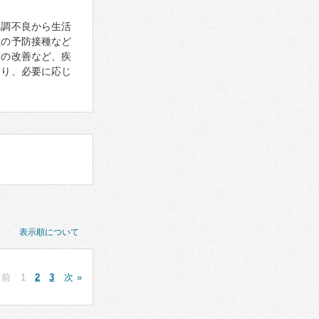
体調不良から生活
症の予防接種など
慣の改善など、疾
あり、必要に応じ
表示順について
 前
1
2
3
次 »