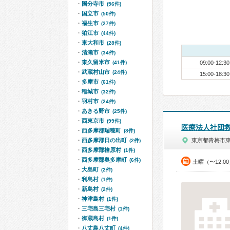
国分寺市
(56件)
国立市
(50件)
福生市
(27件)
狛江市
(44件)
東大和市
(28件)
清瀬市
(34件)
東久留米市
(41件)
09:00-12:30
武蔵村山市
(24件)
15:00-18:30
多摩市
(61件)
稲城市
(32件)
羽村市
(24件)
あきる野市
(25件)
西東京市
(99件)
医療法人社団
西多摩郡瑞穂町
(8件)
西多摩郡日の出町
東京都青梅市
(2件)
西多摩郡檜原村
(1件)
西多摩郡奥多摩町
(6件)
土曜（〜12:0
大島町
(2件)
利島村
(1件)
新島村
(2件)
神津島村
(1件)
三宅島三宅村
(1件)
御蔵島村
(1件)
八丈島八丈町
(4件)