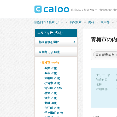
病院口コミ検索カルー - 青梅市の内科
病院口コミ検索カルー
病院検索
内科
東京都
エリアを絞り込む
青梅市の
都道府県を選択
東京都
(8,113件)
東京都青梅市
青梅市
(57件)
今井
(2件)
今寺
(2件)
エリア・駅
大柳町
(1件)
診療科目
小曾木
(2件)
名称
河辺町
(10件)
詳細条件
黒沢
(1件)
沢井
(1件)
新町
(8件)
住江町
(1件)
千ケ瀬町
(1件)