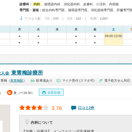
診療科：
内科
、循環器内科、消化器内科、皮膚科、小児科、内視鏡
専門医・資格：
アクセス数 7月：
270
| 6月：
310
| 年間：
2,967
月
火
水
木
金
土
09:00-13:00
●
●
●
●
●
●
●
●
東青梅診療所
救人会
東青梅（
東青梅駅
）
駐車場あり
マイナ受付 (スマホ可)
電子処方せん対応
女医在籍
0）
夜（〜19:30）
3.76
口コミ2件
内科について
【診療・治療法】
インフルエンザ迅速検査