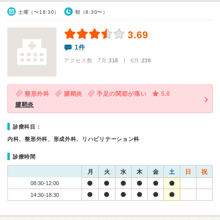
土曜（〜18:30）
朝（8:30〜）
3.69
1件
アクセス数 7月:
318
| 6月:
238
整形外科
腱鞘炎
手足の関節が痛い
5.0
腱鞘炎
診療科目：
内科、整形外科、形成外科、リハビリテーション科
診療時間
月
火
水
木
金
土
日
祝
08:30-12:00
14:30-18:30