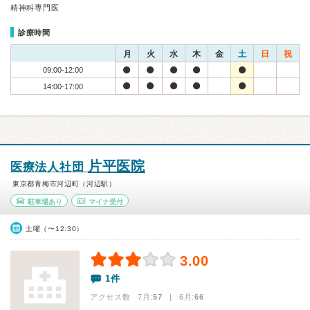
精神科専門医
診療時間
月
火
水
木
金
土
日
祝
09:00-12:00
14:00-17:00
片平医院
医療法人社団
東京都青梅市河辺町（河辺駅）
駐車場あり
マイナ受付
土曜（〜12:30）
3.00
1件
アクセス数 7月:
57
| 6月:
66