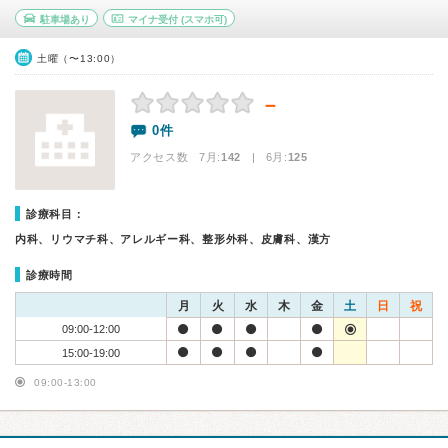
駐車場あり
マイナ受付
(スマホ可)
土曜（〜13:00）
－
0件
アクセス数 7月:
142
| 6月:
125
診療科目：
内科、リウマチ科、アレルギー科、整形外科、皮膚科、漢方
診療時間
月
火
水
木
金
土
日
祝
09:00-12:00
15:00-19:00
09:00-13:00