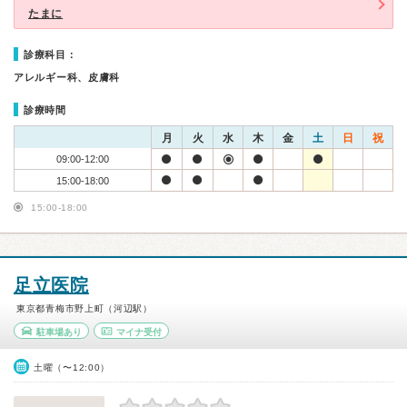
たまに
診療科目：
アレルギー科、皮膚科
診療時間
月
火
水
木
金
土
日
祝
09:00-12:00
15:00-18:00
15:00-18:00
足立医院
東京都青梅市野上町（河辺駅）
駐車場あり
マイナ受付
土曜（〜12:00）