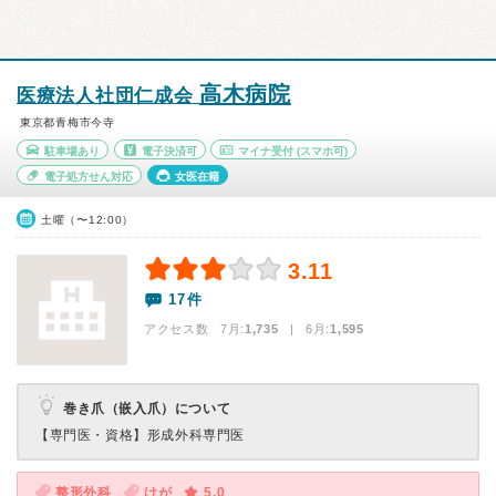
高木病院
医療法人社団仁成会
東京都青梅市今寺
駐車場あり
電子決済可
マイナ受付
(スマホ可)
電子処方せん対応
女医在籍
土曜（〜12:00）
3.11
17件
アクセス数 7月:
1,735
| 6月:
1,595
巻き爪（嵌入爪）について
【専門医・資格】
形成外科専門医
整形外科
けが
5.0