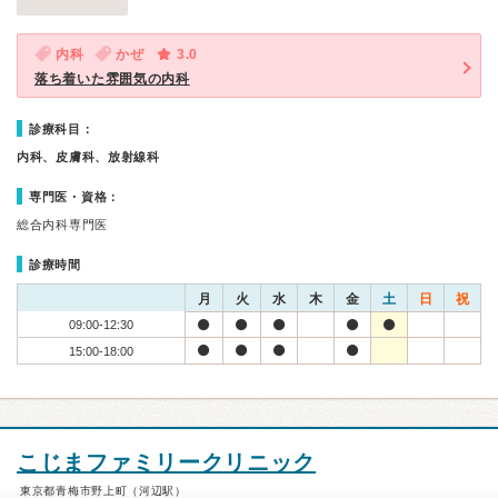
内科
かぜ
3.0
落ち着いた雰囲気の内科
診療科目：
内科、皮膚科、放射線科
専門医・資格：
総合内科専門医
診療時間
月
火
水
木
金
土
日
祝
09:00-12:30
15:00-18:00
こじまファミリークリニック
東京都青梅市野上町（河辺駅）