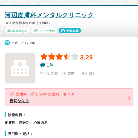
河辺皮膚科メンタルクリニック
東京都青梅市河辺町（河辺駅）
駐車場あり
マイナ受付
女医在籍
土曜（〜17:00）
3.29
1件
アクセス数 7月:
239
| 6月:
217
皮膚科
口の中の荒れ
4.0
親切な先生
診療科目：
皮膚科、精神科、心療内科
専門医・資格：