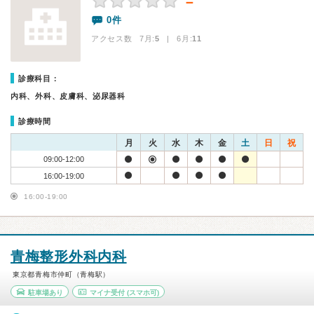
－
0件
アクセス数 7月:
5
| 6月:
11
診療科目：
内科、外科、皮膚科、泌尿器科
診療時間
月
火
水
木
金
土
日
祝
09:00-12:00
16:00-19:00
16:00-19:00
青梅整形外科内科
東京都青梅市仲町（青梅駅）
駐車場あり
マイナ受付
(スマホ可)