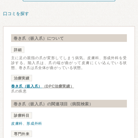
口コミを探す
巻き爪（嵌入爪）について
詳細
主に足の親指の爪が変形してしまう病気。皮膚科、形成外科を受
診する。陥入爪は、爪の端が曲がって皮膚にくい込んでいる状
態、巻き爪は爪全体が曲がっている状態。
治療実績
巻き爪（嵌入爪）
（DPC治療実績）
爪の疾患
巻き爪（嵌入爪）の関連項目（病院検索）
診療科目
皮膚科
、
形成外科
専門外来