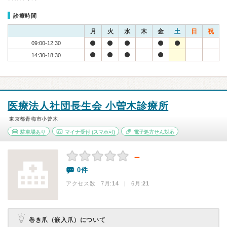
診療時間
月
火
水
木
金
土
日
祝
09:00-12:30
14:30-18:30
医療法人社団長生会 小曽木診療所
東京都青梅市小曾木
駐車場あり
マイナ受付
(スマホ可)
電子処方せん対応
－
0件
アクセス数 7月:
14
| 6月:
21
巻き爪（嵌入爪）について