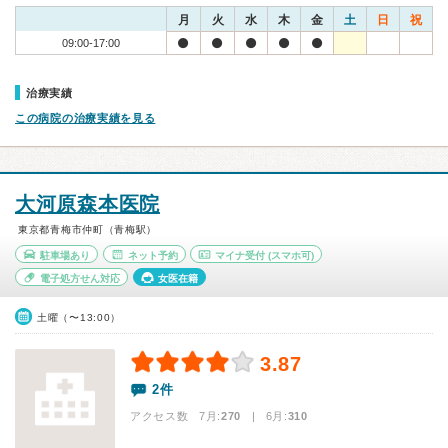
月
火
水
木
金
土
日
祝
09:00-17:00
治療実績
この病院の治療実績を見る
大河原森本医院
東京都青梅市仲町（青梅駅）
駐車場あり
ネット予約
マイナ受付
(スマホ可)
電子処方せん対応
女医在籍
土曜（〜13:00）
3.87
2件
アクセス数 7月:
270
| 6月:
310