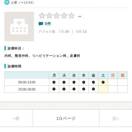
土曜（〜13:00）
－
0件
アクセス数 7月:
26
| 6月:
12
診療科目：
内科、整形外科、リハビリテーション科、皮膚科
診療時間
月
火
水
木
金
土
日
祝
09:00-13:00
15:00-18:00
«前
1/1ページ
次»