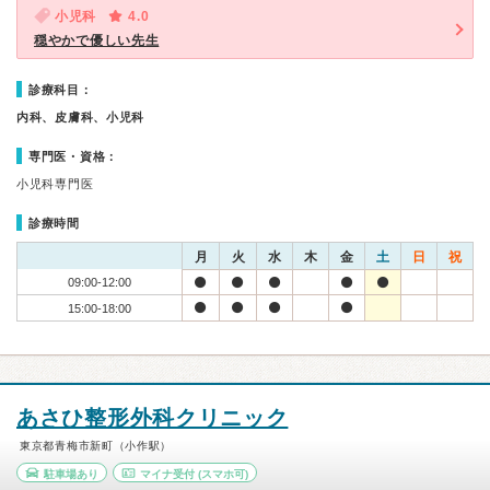
小児科
4.0
穏やかで優しい先生
診療科目：
内科、皮膚科、小児科
専門医・資格：
小児科専門医
診療時間
月
火
水
木
金
土
日
祝
09:00-12:00
15:00-18:00
あさひ整形外科クリニック
東京都青梅市新町（小作駅）
駐車場あり
マイナ受付
(スマホ可)