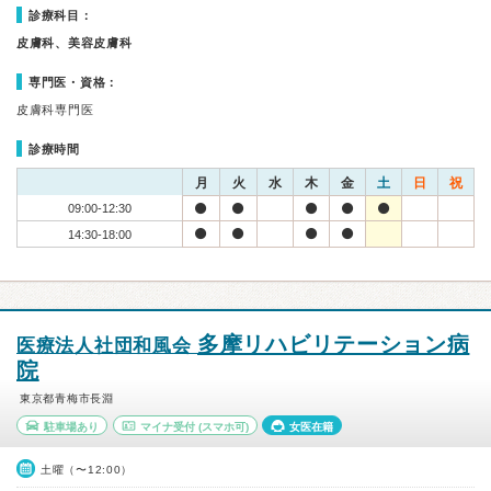
診療科目：
皮膚科、美容皮膚科
専門医・資格：
皮膚科専門医
診療時間
月
火
水
木
金
土
日
祝
09:00-12:30
14:30-18:00
多摩リハビリテーション病
医療法人社団和風会
院
東京都青梅市長淵
駐車場あり
マイナ受付
(スマホ可)
女医在籍
土曜（〜12:00）