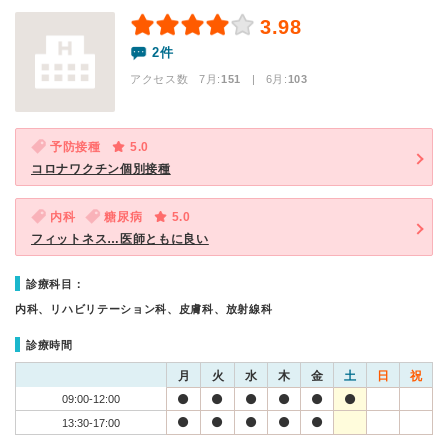
3.98
2件
アクセス数 7月:
151
| 6月:
103
予防接種
5.0
コロナワクチン個別接種
内科
糖尿病
5.0
フィットネス…医師ともに良い
診療科目：
内科、リハビリテーション科、皮膚科、放射線科
診療時間
月
火
水
木
金
土
日
祝
09:00-12:00
13:30-17:00