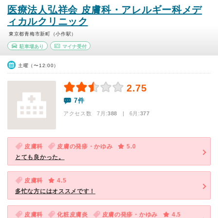
医療法人弘祥会 皮膚科・アレルギー科メデ
ィカルクリニック
東京都青梅市新町（小作駅）
駐車場あり
マイナ受付
土曜（〜12:00）
2.75
7件
アクセス数 7月:
388
| 6月:
377
皮膚科
皮膚の発疹・かゆみ
5.0
とても良かった。
皮膚科
4.5
多忙な方にはオススメです！
皮膚科
化粧皮膚炎
皮膚の発疹・かゆみ
4.5