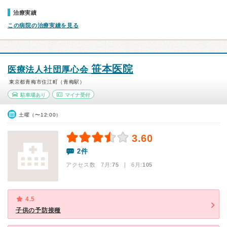
治療実績
この病院の治療実績を見る
笹本医院
医療法人社団厚心会
東京都青梅市住江町（青梅駅）
駐車場あり
マイナ受付
土曜（〜12:00）
3.60
2件
アクセス数 7月:
75
| 6月:
105
4.5
子供の予防接種