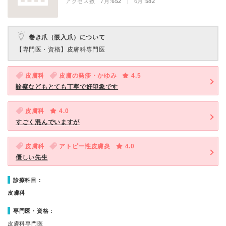
アクセス数 7月:
652
| 6月:
582
巻き爪（嵌入爪）について
【専門医・資格】
皮膚科専門医
皮膚科
皮膚の発疹・かゆみ
4.5
診察などもとても丁寧で好印象です
皮膚科
4.0
すごく混んでいますが
皮膚科
アトピー性皮膚炎
4.0
優しい先生
診療科目：
皮膚科
専門医・資格：
皮膚科専門医