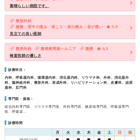
素晴らしい病院です。
整形外科
腰痛・背中の痛み・肩こり・肩の痛み・首が痛い
5.0
見立ての良い医師
整形外科
腰椎椎間板ヘルニア
腰痛
4.5
検査技師の優しさ
診療科目：
内科、呼吸器内科、循環器内科、消化器内科、リウマチ科、外科、消化器外
科、脳神経外科、整形外科、形成外科、リハビリテーション科、皮膚科、泌尿
器科、肛門科
専門医・資格：
総合内科専門医、リウマチ専門医、外科専門医、糖尿病専門医、呼吸器専門
医、呼吸器…
診療時間
月
火
水
木
金
土
日
祝
09:00-12:00