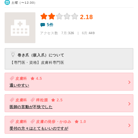
土曜（〜12:30）
2.18
5件
アクセス数 7月:
326
| 6月:
449
巻き爪（嵌入爪）について
【専門医・資格】
皮膚科専門医
皮膚科
4.5
通いやすい
皮膚科
稗粒腫
2.5
医師の言動が不快でした
皮膚科
皮膚の発疹・かゆみ
1.0
受付の方々はとてもいいのですが