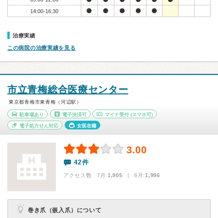
14:00-16:30
治療実績
この病院の治療実績を見る
市立青梅総合医療センター
東京都青梅市東青梅（河辺駅）
駐車場あり
電子決済可
マイナ受付
(スマホ可)
電子処方せん対応
女医在籍
3.00
42件
アクセス数 7月:
1,905
| 6月:
1,996
巻き爪（嵌入爪）について