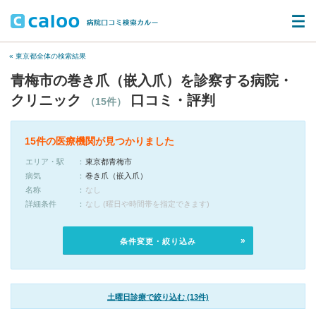
« 東京都全体の検索結果
青梅市の巻き爪（嵌入爪）を診察する病院・
クリニック
口コミ・評判
（15件）
15件の医療機関が見つかりました
エリア・駅
東京都青梅市
病気
巻き爪（嵌入爪）
名称
なし
詳細条件
なし (曜日や時間帯を指定できます)
条件変更・絞り込み
土曜日診療で絞り込む (13件)