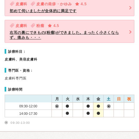
皮膚科
皮膚の発疹・かゆみ
4.5
初めて伺いましたが全体的に満足です
皮膚科
粉瘤
4.5
右耳の裏にできもの(粉瘤)ができました。まったく小さくなら
ず、痛みも・・・
診療科目：
皮膚科、美容皮膚科
専門医・資格：
皮膚科専門医
診療時間
月
火
水
木
金
土
日
祝
09:30-12:00
14:00-17:30
09:30-13:00