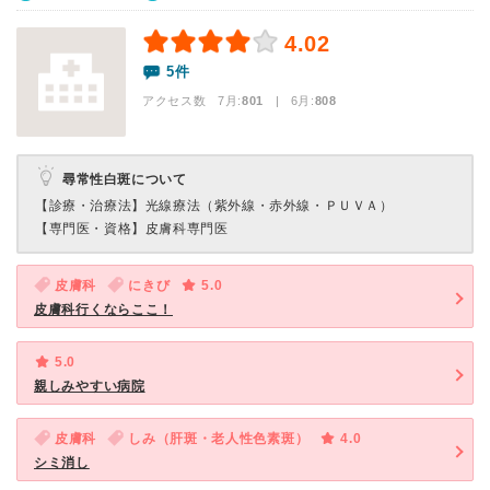
4.02
5件
アクセス数 7月:
801
| 6月:
808
尋常性白斑について
【診療・治療法】
光線療法（紫外線・赤外線・ＰＵＶＡ）
【専門医・資格】
皮膚科専門医
皮膚科
にきび
5.0
皮膚科行くならここ！
5.0
親しみやすい病院
皮膚科
しみ（肝斑・老人性色素斑）
4.0
シミ消し