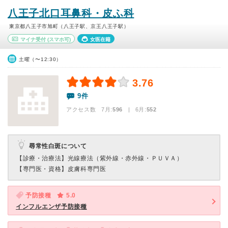
八王子北口耳鼻科・皮ふ科
東京都八王子市旭町（八王子駅、京王八王子駅）
マイナ受付
(スマホ可)
女医在籍
土曜（〜12:30）
3.76
9件
アクセス数 7月:
596
| 6月:
552
尋常性白斑について
【診療・治療法】
光線療法（紫外線・赤外線・ＰＵＶＡ）
【専門医・資格】
皮膚科専門医
予防接種
5.0
インフルエンザ予防接種