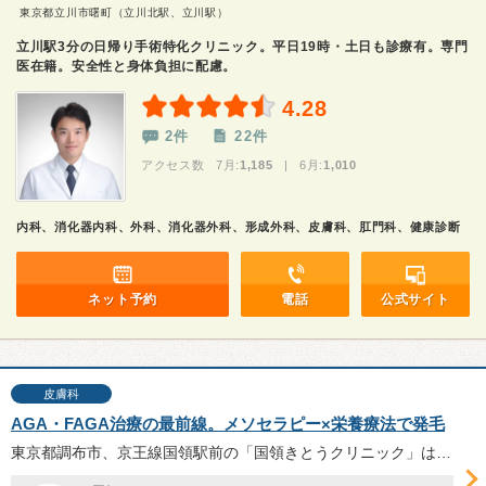
東京都立川市曙町（立川北駅、立川駅）
立川駅3分の日帰り手術特化クリニック。平日19時・土日も診療有。専門
医在籍。安全性と身体負担に配慮。
4.28
2件
22件
アクセス数 7月:
1,185
| 6月:
1,010
内科、消化器内科、外科、消化器外科、形成外科、皮膚科、肛門科、健康診断
ネット予約
電話
公式サイト
皮膚科
AGA・FAGA治療の最前線。メソセラピー×栄養療法で発毛
東京都調布市、京王線国領駅前の「国領きとうクリニック」は、AGA・FAGAなどの発毛・育毛治療を専門とし、再生医療を用いたメソセラピーや近赤外光治療、栄養療法に注力している。木藤洋一院長とメディカルスタッフの木藤靖子さんにお話を伺った。