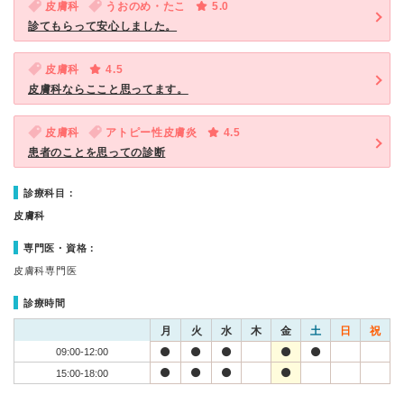
皮膚科
うおのめ・たこ
5.0
診てもらって安心しました。
皮膚科
4.5
皮膚科ならここと思ってます。
皮膚科
アトピー性皮膚炎
4.5
患者のことを思っての診断
診療科目：
皮膚科
専門医・資格：
皮膚科専門医
診療時間
月
火
水
木
金
土
日
祝
09:00-12:00
15:00-18:00