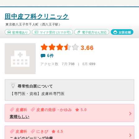
田中皮フ科クリニック
東京都八王子市千人町（西八王子駅）
駐車場あり
マイナ受付
(スマホ可)
電子処方せん対応
女医在籍
3.66
6件
アクセス数 7月:
708
| 6月:
699
尋常性白斑について
【専門医・資格】
皮膚科専門医
皮膚科
皮膚の発疹・かゆみ
5.0
素晴らしい
皮膚科
にきび
4.5
ニキビのピーリング治療