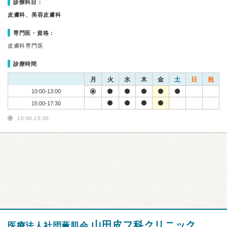
診療科目：
皮膚科、美容皮膚科
専門医・資格：
皮膚科専門医
診療時間
月
火
水
木
金
土
日
祝
10:00-13:00
15:00-17:30
10:00-15:00
山田皮フ科クリニック
医療法人社団薫肌会