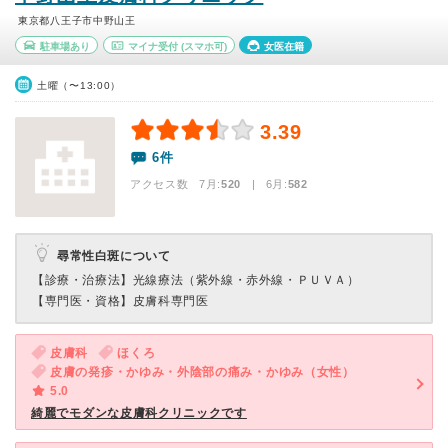
東京都八王子市中野山王
駐車場あり
マイナ受付
(スマホ可)
女医在籍
土曜（〜13:00）
3.39
6件
アクセス数 7月:
520
| 6月:
582
尋常性白斑について
【診療・治療法】
光線療法（紫外線・赤外線・ＰＵＶＡ）
【専門医・資格】
皮膚科専門医
皮膚科
ほくろ
皮膚の発疹・かゆみ・外陰部の痛み・かゆみ（女性）
5.0
綺麗でモダンな皮膚科クリニックです