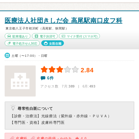
医療法人社団きしだ会 高尾駅南口皮フ科
東京都八王子市初沢町（高尾駅、狭間駅）
駐車場あり
電子決済可
マイナ受付
(スマホ可)
電子処方せん対応
女医在籍
土曜（〜17:00）・日曜
2.84
6件
アクセス数 7月:
389
| 6月:
493
尋常性白斑について
【診療・治療法】
光線療法（紫外線・赤外線・ＰＵＶＡ）
【専門医・資格】
皮膚科専門医
皮膚科
皮膚の発疹・かゆみ
4.0