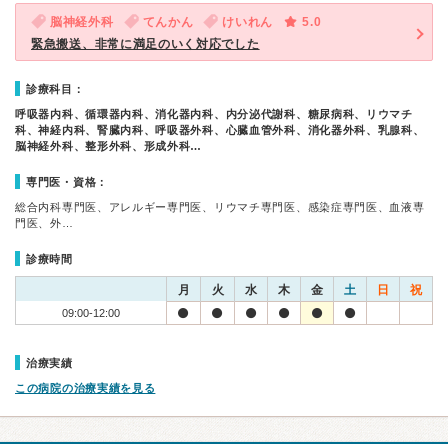
脳神経外科
てんかん
けいれん
5.0
緊急搬送、非常に満足のいく対応でした
診療科目：
呼吸器内科、循環器内科、消化器内科、内分泌代謝科、糖尿病科、リウマチ
科、神経内科、腎臓内科、呼吸器外科、心臓血管外科、消化器外科、乳腺科、
脳神経外科、整形外科、形成外科…
専門医・資格：
総合内科専門医、アレルギー専門医、リウマチ専門医、感染症専門医、血液専
門医、外…
診療時間
月
火
水
木
金
土
日
祝
09:00-12:00
治療実績
この病院の治療実績を見る