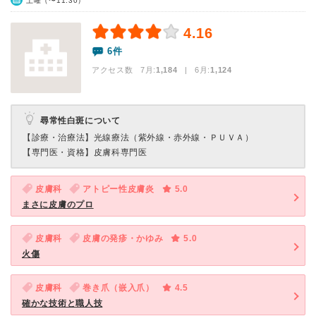
土曜（〜11:30）
4.16
6件
アクセス数 7月:
1,184
| 6月:
1,124
尋常性白斑について
【診療・治療法】
光線療法（紫外線・赤外線・ＰＵＶＡ）
【専門医・資格】
皮膚科専門医
皮膚科
アトピー性皮膚炎
5.0
まさに皮膚のプロ
皮膚科
皮膚の発疹・かゆみ
5.0
火傷
皮膚科
巻き爪（嵌入爪）
4.5
確かな技術と職人技