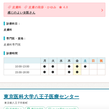
皮膚科
皮膚の発疹・かゆみ
4.0
感じのよい女医さん
診療科目：
皮膚科
専門医・資格：
皮膚科専門医
診療時間
月
火
水
木
金
土
日
祝
10:00-13:00
15:00-18:00
東京医科大学八王子医療センター
東京都八王子市館町