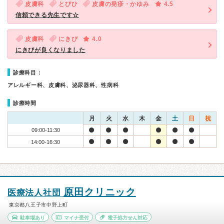
皮膚科
とびひ
皮膚の発疹・かゆみ
4.5
信頼できる先生です☆
皮膚科
にきび
4.0
にきびが良くなりました
診療科目：
アレルギー科、皮膚科、泌尿器科、性病科
診療時間
月
火
水
木
金
土
日
祝
09:00-11:30
14:00-16:30
原田クリニック
医療法人社団
東京都八王子市中野上町
駐車場あり
マイナ受付
電子処方せん対応