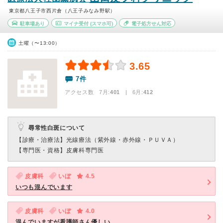
東京都八王子市西片倉（八王子みなみ野駅）
駐車場あり
マイナ受付
(スマホ可)
電子処方せん対応
土曜（〜13:00）
3.65
7件
アクセス数 7月:
401
| 6月:
412
尋常性白斑について
【診療・治療法】
光線療法（紫外線・赤外線・ＰＵＶＡ）
【専門医・資格】
皮膚科専門医
皮膚科
いぼ
4.5
いつも混んでいます
皮膚科
いぼ
4.0
混んでいますが看護師さん優しい