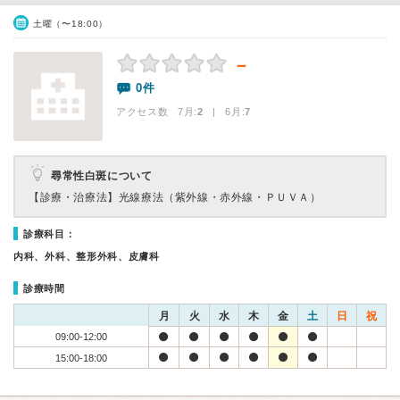
土曜（〜18:00）
－
0件
アクセス数 7月:
2
| 6月:
7
尋常性白斑について
【診療・治療法】
光線療法（紫外線・赤外線・ＰＵＶＡ）
診療科目：
内科、外科、整形外科、皮膚科
診療時間
月
火
水
木
金
土
日
祝
09:00-12:00
15:00-18:00