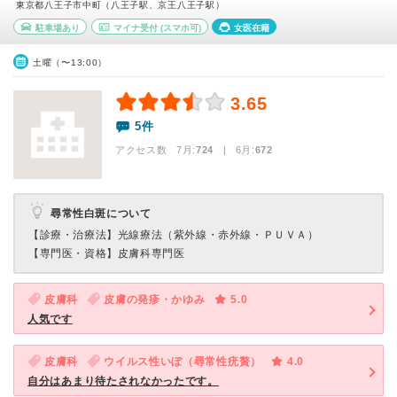
東京都八王子市中町（八王子駅、京王八王子駅）
駐車場あり
マイナ受付
(スマホ可)
女医在籍
土曜（〜13:00）
3.65
5件
アクセス数 7月:
724
| 6月:
672
尋常性白斑について
【診療・治療法】
光線療法（紫外線・赤外線・ＰＵＶＡ）
【専門医・資格】
皮膚科専門医
皮膚科
皮膚の発疹・かゆみ
5.0
人気です
皮膚科
ウイルス性いぼ（尋常性疣贅）
4.0
自分はあまり待たされなかったです。