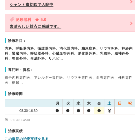
シャント瘤切除で入院中
泌尿器科
5.0
素晴らしい対応に感謝です。
診療科目：
内科、呼吸器内科、循環器内科、消化器内科、糖尿病科、リウマチ科、神経内
科、腎臓内科、呼吸器外科、心臓血管外科、消化器外科、乳腺科、脳神経外
科、整形外科、形成外科、リハビ…
専門医・資格：
総合内科専門医、アレルギー専門医、リウマチ専門医、血液専門医、外科専門
医、糖尿…
診療時間
月
火
水
木
金
土
日
祝
08:30-16:30
08:30-14:30
治療実績
この病院の治療実績を見る