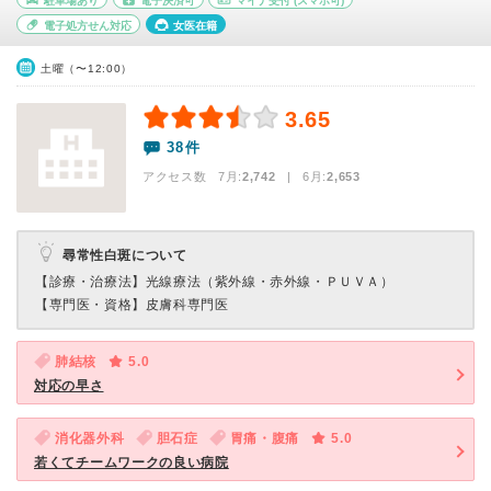
駐車場あり
電子決済可
マイナ受付
(スマホ可)
電子処方せん対応
女医在籍
土曜（〜12:00）
3.65
38件
アクセス数 7月:
2,742
| 6月:
2,653
尋常性白斑について
【診療・治療法】
光線療法（紫外線・赤外線・ＰＵＶＡ）
【専門医・資格】
皮膚科専門医
肺結核
5.0
対応の早さ
消化器外科
胆石症
胃痛・腹痛
5.0
若くてチームワークの良い病院