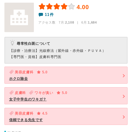
4.00
11件
アクセス数 7月:
2,108
| 6月:
1,684
尋常性白斑について
【診療・治療法】
光線療法（紫外線・赤外線・ＰＵＶＡ）
【専門医・資格】
皮膚科専門医
美容皮膚科
5.0
ホクロ除去
皮膚科
ワキが臭い
5.0
女子中学生のワキガ？
美容皮膚科
4.5
信頼できる先生です