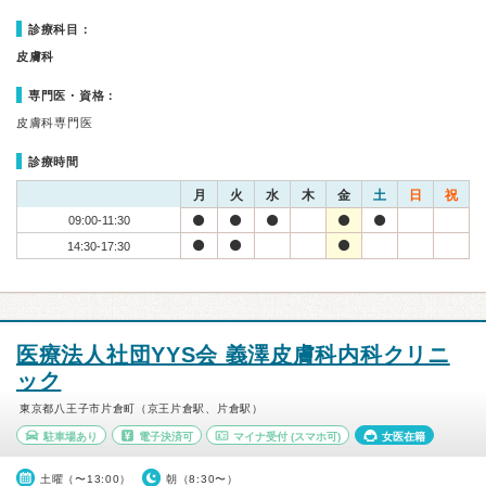
診療科目：
皮膚科
専門医・資格：
皮膚科専門医
診療時間
月
火
水
木
金
土
日
祝
09:00-11:30
14:30-17:30
医療法人社団YYS会 義澤皮膚科内科クリニ
ック
東京都八王子市片倉町（京王片倉駅、片倉駅）
駐車場あり
電子決済可
マイナ受付
(スマホ可)
女医在籍
土曜（〜13:00）
朝（8:30〜）