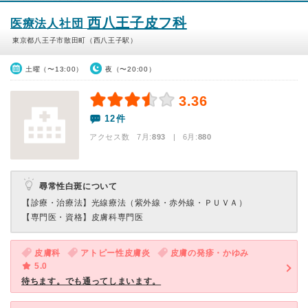
西八王子皮フ科
医療法人社団
東京都八王子市散田町（西八王子駅）
土曜（〜13:00）
夜（〜20:00）
3.36
12件
アクセス数 7月:
893
| 6月:
880
尋常性白斑について
【診療・治療法】
光線療法（紫外線・赤外線・ＰＵＶＡ）
【専門医・資格】
皮膚科専門医
皮膚科
アトピー性皮膚炎
皮膚の発疹・かゆみ
5.0
待ちます。でも通ってしまいます。