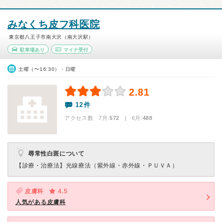
みなくち皮フ科医院
東京都八王子市南大沢（南大沢駅）
駐車場あり
マイナ受付
土曜（〜16:30）・日曜
2.81
12件
アクセス数 7月:
572
| 6月:
488
尋常性白斑について
【診療・治療法】
光線療法（紫外線・赤外線・ＰＵＶＡ）
皮膚科
4.5
人気がある皮膚科