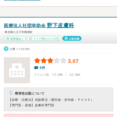
野下皮膚科
医療法人社団幸助会
東京都八王子市楢原町
駐車場あり
マイナ受付
(スマホ可)
女医在籍
土曜（〜12:00）
3.07
6件
アクセス数 7月:
384
| 6月:
394
尋常性白斑について
【診療・治療法】
光線療法（紫外線・赤外線・ＰＵＶＡ）
【専門医・資格】
皮膚科専門医