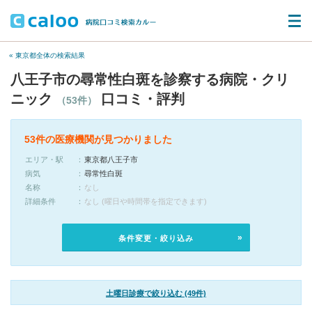
« 東京都全体の検索結果
八王子市の尋常性白斑を診察する病院・クリ
ニック
口コミ・評判
（53件）
53件の医療機関が見つかりました
エリア・駅
東京都八王子市
病気
尋常性白斑
名称
なし
詳細条件
なし (曜日や時間帯を指定できます)
条件変更・絞り込み
土曜日診療で絞り込む (49件)