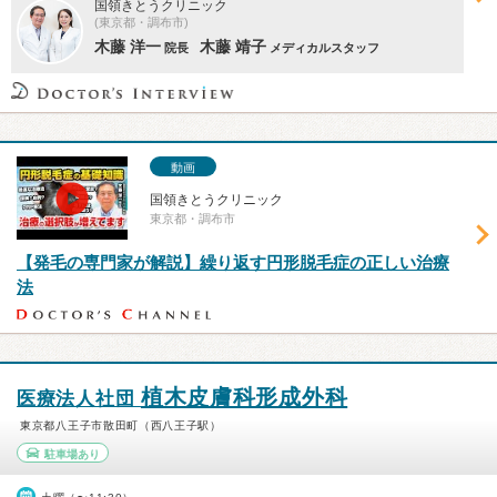
国領きとうクリニック
(東京都・調布市)
木藤 洋一
木藤 靖子
院長
メディカルスタッフ
動画
国領きとうクリニック
東京都・調布市
【発毛の専門家が解説】繰り返す円形脱毛症の正しい治療
法
植木皮膚科形成外科
医療法人社団
東京都八王子市散田町（西八王子駅）
駐車場あり