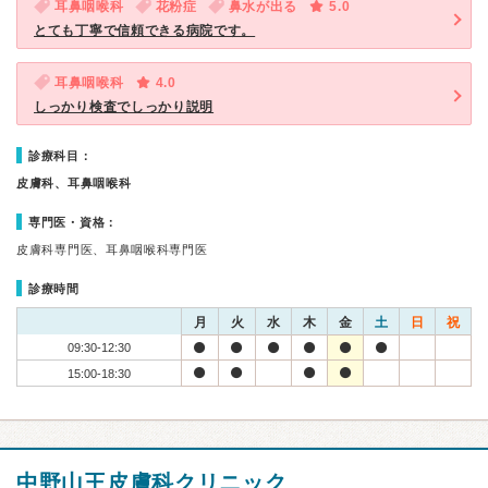
耳鼻咽喉科
花粉症
鼻水が出る
5.0
とても丁寧で信頼できる病院です。
耳鼻咽喉科
4.0
しっかり検査でしっかり説明
診療科目：
皮膚科、耳鼻咽喉科
専門医・資格：
皮膚科専門医、耳鼻咽喉科専門医
診療時間
月
火
水
木
金
土
日
祝
09:30-12:30
15:00-18:30
中野山王皮膚科クリニック